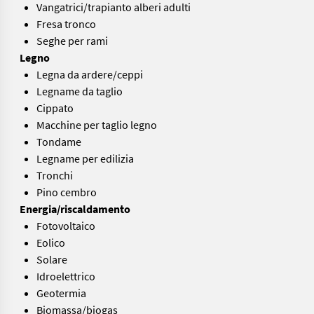
Vangatrici/trapianto alberi adulti
Fresa tronco
Seghe per rami
Legno
Legna da ardere/ceppi
Legname da taglio
Cippato
Macchine per taglio legno
Tondame
Legname per edilizia
Tronchi
Pino cembro
Energia/riscaldamento
Fotovoltaico
Eolico
Solare
Idroelettrico
Geotermia
Biomassa/biogas