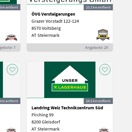
 km entfernt
20.3 km entfernt
ÖVG Versteigerungen
Grazer Vorstadt 122-124
8570 Voitsberg
AT Steiermark
gebote: 7
Angebote: 29
 km entfernt
24.5 km entfernt
Landring Weiz Technikzentrum Süd
Pirching 99
8200 Gleisdorf
AT Steiermark