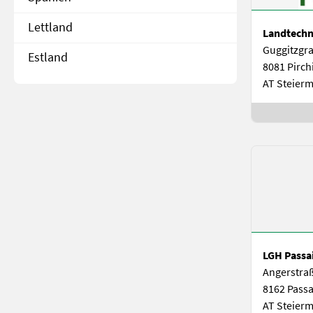
Lettland
Landtechni
Guggitzgr
Estland
8081 Pirc
AT Steier
LGH Passai
Angerstra
8162 Passa
AT Steier