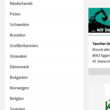
Niederlande
Polen
Schweden
Kroatien
Taucher 
Großbritannien
Riesstraße
8063 Egge
Slowakei
AT Steier
Dänemark
Bulgarien
Norwegen
Belgien
Spanien