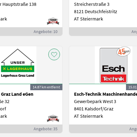
r Hauptstraße 138
Streicherstraße 3
8121 Deutschfeistritz
mark
AT Steiermark
Angebote: 10
An
14.87 km entfernt
15.01
 Graz Land eGen
ße 32
Gewerbepark West 3
orf
8401 Kalsdorf/Graz
mark
AT Steiermark
Angebote: 35
Ang