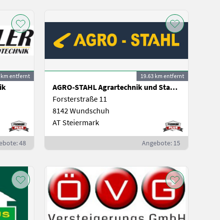
 km entfernt
19.63 km entfernt
ik
AGRO-STAHL Agrartechnik und Stahlbau GmbH
Forsterstraße 11
8142 Wundschuh
AT Steiermark
ebote: 48
Angebote: 15