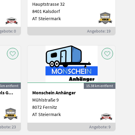
Hauptstrasse 32
8401 Kalsdorf
AT Steiermark
gebote: 0
Angebote: 19
 km entfernt
15.38 km entfernt
Esch-Technik Maschinenhandels GmbH, Vertriebszentrum Süd
Monschein Anhänger
Mühlstraße 9
8072 Fernitz
AT Steiermark
ebote: 23
Angebote: 9