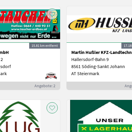
15.81 km entfernt
17.18
GmbH
Martin Hußler KFZ-Landtechn
 2
Hallersdorf-Bahn 9
rsdorf
8561 Söding-Sankt Johann
mark
AT Steiermark
Angebote: 2
Ang