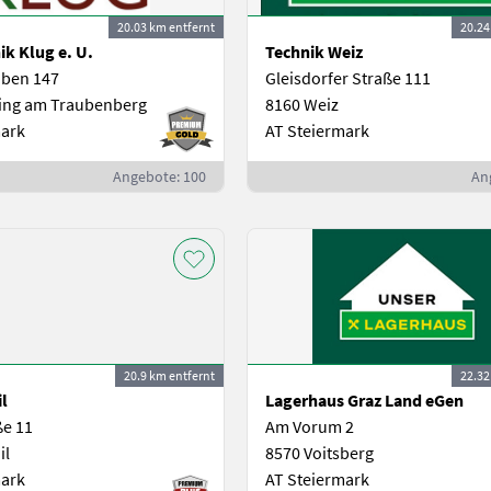
20.03 km entfernt
20.24
k Klug e. U.
Technik Weiz
aben 147
Gleisdorfer Straße 111
hing am Traubenberg
8160 Weiz
mark
AT Steiermark
Angebote: 100
An
20.9 km entfernt
22.32
l
Lagerhaus Graz Land eGen
ße 11
Am Vorum 2
il
8570 Voitsberg
mark
AT Steiermark