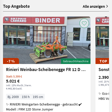
Top Angebote
Alle anzeigen
-7 %
TOP
Gebrauchtmaschine
Rinieri Weinbau-Scheibenegge FR 12 D Stone Jumper
2.390 €
Statt: 5.399 €
5.021 €
inkl. 20 % 
1.991,67 € ex
inkl. 13% MwSt./Verm.
4.443,36 € exkl.
✨ Eco-Li
Bj. 2009
150 h
195 cm
HBG Vollh
✨ RINIERI Weingarten-Scheibenegge - gebraucht ✔️
Modell : FRM 12D Stone Jumper