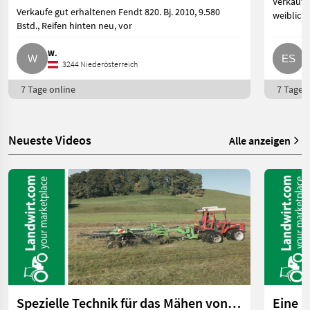
Verkaufe
Verkaufe gut erhaltenen Fendt 820. Bj. 2010, 9.580
weiblich
Bstd., Reifen hinten neu, vor
W.
E
3244 Niederösterreich
7 Tage online
7 Tage o
Neueste Videos
Alle anzeigen
Spezielle Technik für das Mähen von Feuchtwiesen | landwirt.com