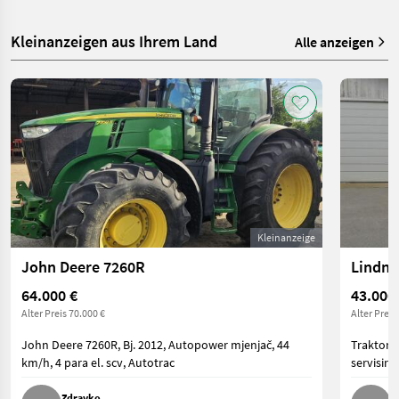
Kleinanzeigen aus Ihrem Land
Alle anzeigen
Kleinanzeige
John Deere 7260R
Lindne
64.000 €
43.000
Alter Preis 70.000 €
Alter Preis
John Deere 7260R, Bj. 2012, Autopower mjenjač, 44
Traktor 
km/h, 4 para el. scv, Autotrac
servisira
Zdravko
I