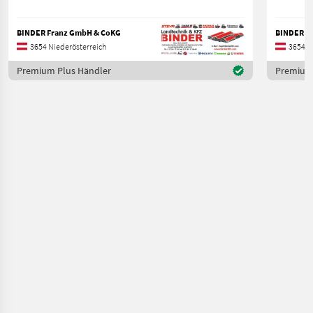
BINDER Franz GmbH & CoKG
BINDER F
3654 Niederösterreich
3654 N
Premium Plus Händler
Premium 