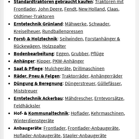
Standardtraktoren gebraucht kaufen
:
Traktoren mit
Frontlader
,
John Deere
,
Fendt
,
New Holland
,
Claas
,
Oldtimer-Traktoren
Erntetechnik Grünland
:
Mähwerke
,
Schwader
,
Kreiselheuer
,
Rundballenpressen
Forst- & Holztechnik
:
Seilwinden
,
Forstanhänger &
Rückewägen
,
Holzspalter
Bodenbearbeitung
:
Eggen
,
Grubber
,
Pflüge
Anhänger
:
Kipper
,
PKW-Anhänger
Saat & Pflege
:
Mulchgeräte
,
Drillmaschinen
Räder, Pneu & Felgen
:
Traktorräder
,
Anhängerräder
Düngung & Beregnung
:
Düngerstreuer
,
Güllefässer
,
Miststreuer
Erntetechnik Ackerbau
:
Mähdrescher
,
Erntevorsätze
,
Feldhäcksler
Hof- &
Kommunaltechnik
:
Hoflader
,
Kehrmaschinen
,
Winterdienstgeräte
Anbaugeräte
:
Frontlader
,
Frontlader-Anbaugeräte
,
Hoflader-Anbaugeräte
,
Stapler-Anbaugeräte