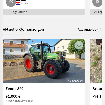
31401
10 Tage online
29 Tage 
Aktuelle Kleinanzeigen
Alle anzeigen
Kleinanzeige
Fendt 820
Braune
91.000 €
Preis 
MwSt nicht ausweisbar