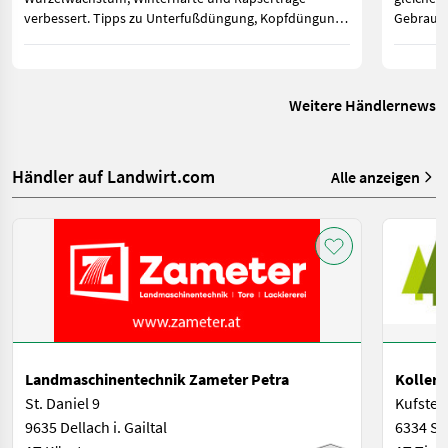
verbessert. Tipps zu Unterfußdüngung, Kopfdüngung
Gebrauch
sowie gesetzlichen Vorgaben für Österreich und
geringer
Deutschland.
zwischen
weiterhin
Weitere Händlernews
Händler auf Landwirt.com
Alle anzeigen
Landmaschinentechnik Zameter Petra
Koller
St. Daniel 9
Kufstei
9635 Dellach i. Gailtal
6334 Sc