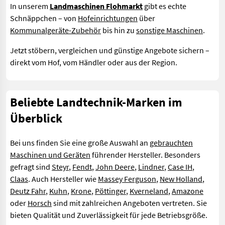
In unserem
Landmaschinen Flohmarkt
gibt es echte
Schnäppchen – von
Hofeinrichtungen
über
Kommunalgeräte-Zubehör
bis hin zu
sonstige Maschinen
.
Jetzt stöbern, vergleichen und günstige Angebote sichern –
direkt vom Hof, vom Händler oder aus der Region.
Beliebte Landtechnik-Marken im
Überblick
Bei uns finden Sie eine große Auswahl an
gebrauchten
Maschinen und Geräten
führender Hersteller. Besonders
gefragt sind
Steyr
,
Fendt
,
John Deere
,
Lindner
,
Case IH
,
Claas
. Auch Hersteller wie
Massey Ferguson
,
New Holland
,
Deutz Fahr
,
Kuhn
,
Krone
,
Pöttinger
,
Kverneland
,
Amazone
oder
Horsch
sind mit zahlreichen Angeboten vertreten. Sie
bieten Qualität und Zuverlässigkeit für jede Betriebsgröße.