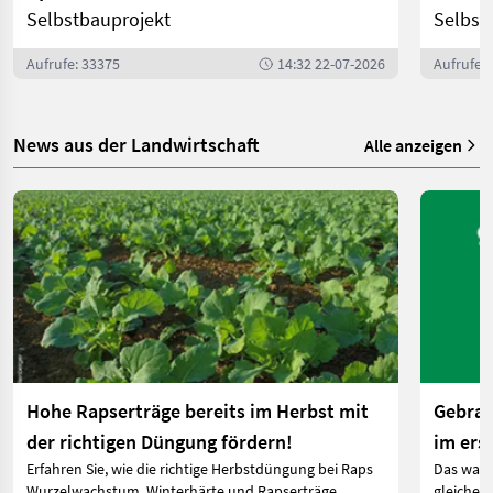
Selbstbauprojekt
Selbst
Aufrufe: 33375
14:32 22-07-2026
Aufrufe:
News aus der Landwirtschaft
Alle anzeigen
Hohe Rapserträge bereits im Herbst mit
Gebrau
der richtigen Düngung fördern!
im ers
Erfahren Sie, wie die richtige Herbstdüngung bei Raps
Das ware
Wurzelwachstum, Winterhärte und Rapserträge
gleichen 