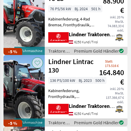
88.900
Marktplatz
Händlerangebote
Kleinanzeigen
€
76 PS/56 kW
Bj. 2024
501 h
inkl. 20 %
Kabinenfederung, 4-Rad
MwSt.
Bremse, Fronthydraulik,
74.083,33 €
Frontzapfwelle,
exkl.
Lindner Traktorenwerk GesmbH
Frontladerkonsole
LISTENPREIS: € 110.259, -
6250 Kundl/Tirol
inkl. 20% MwSt. TOP-
Traktoren
Premium Gold Händler
-5 %
Vorführmaschine
AUSSTATTUNG: 6
/ Lindner
Lindner Lintrac
Kipperleitungen + 1
Statt:
Rücklau
173.516 €
130
164.840
€
136 PS/100 kW
Bj. 2023
500 h
inkl. 20 %
Kabinenfederung,
MwSt.
Fronthydraulik,
137.366,67 €
Frontzapfwelle,
exkl.
Lindner Traktorenwerk GesmbH
Frontladerkonsole
LISTENPREIS: € 211.047, -
6250 Kundl/Tirol
inkl. 20% MwSt. TOP-
Traktoren
Premium Gold Händler
-5 %
Vorführmaschine
AUSSTATTUNG: 4 Leitungen
/ Lindner