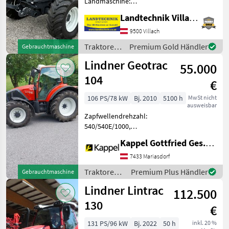
Landmaschine:
Lastschaltgetriebe,
Landtechnik Villach GmbH
Plattform: Kabine,
Zapfwellendrehzahl:
9500 Villach
430/540/750/1000,
Traktoren
Premium Gold Händler
Gebrauchtmaschine
Höchstgeschwindigkeit in
/ Lindner
Lindner Geotrac
km/h: 40 km/h, Aufladung:
55.000
104
€
106 PS/78 kW
Bj. 2010
5100 h
MwSt nicht
ausweisbar
Zapfwellendrehzahl:
540/540E/1000,
Höchstgeschwindigkeit in
Kappel Gottfried Ges.m.b.H.
km/h: 50 km/h, Getriebeart
Landmaschine:
7433 Mariasdorf
Lastschaltgetriebe, Antrieb:
Traktoren /
Premium Plus Händler
Gebrauchtmaschine
Allrad, Plattform: Kabine,
Lindner
Lindner Lintrac
Anhängevorric
112.500
130
€
131 PS/96 kW
Bj. 2022
50 h
inkl. 20 %