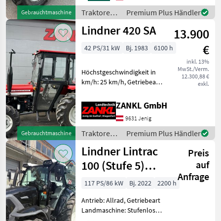
Rücklauf verstellbare
Traktoren /
Premium Plus Händler
Gebrauchtmaschine
Lenksäule
Lindner
Lindner 420 SA
Arbeitsscheinwerfe
13.900
€
42 PS/31 kW
Bj. 1983
6100 h
inkl. 13%
MwSt./Verm.
Höchstgeschwindigkeit in
12.300,88 €
km/h: 25 km/h, Getriebeart
exkl.
Landmaschine:
Schaltgetriebe, Antrieb:
ZANKL GmbH
Allrad, Plattform: Kabine,
9631 Jenig
Anhängevorrichtung:
manuell, Oberlenker
Traktoren /
Premium Plus Händler
Gebrauchtmaschine
hinten: mech
Lindner
Lindner Lintrac
Preis
100 (Stufe 5)
auf
Anfrage
4Rad-Lenkung
117 PS/86 kW
Bj. 2022
2200 h
Antrieb: Allrad, Getriebeart
Landmaschine: Stufenloses
Getriebe, Plattform: Kabine,