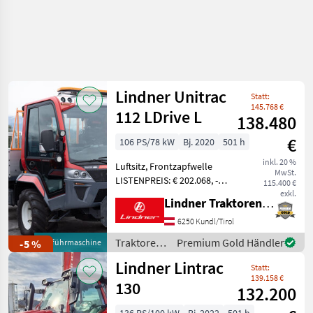
Lindner Unitrac
Statt:
145.768 €
112 LDrive L
138.480
€
106 PS/78 kW
Bj. 2020
501 h
inkl. 20 %
Luftsitz, Frontzapfwelle
MwSt.
LISTENPREIS: € 202.068, -
115.400 €
inkl. 20% MwSt. TOP-
exkl.
Lindner Traktorenwerk GesmbH
AUSSTATTUNG: 50 km/h, 4-
Radlenkung und
6250 Kundl/Tirol
Hinterachsverstellung,
Traktoren
Premium Gold Händler
-5 %
Vorführmaschine
Rückfahrkamera mit
/ Lindner
Lindner Lintrac
Magnetfuß ink
Statt:
139.158 €
130
132.200