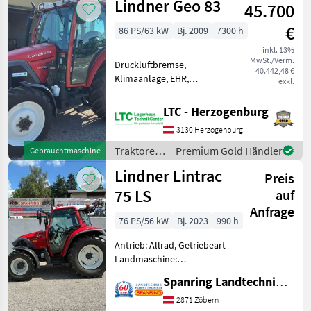
Lindner Geo 83
Pickerl neu Bj. 10/1997 8430
45.700
Bh
€
86 PS/63 kW
Bj. 2009
7300 h
inkl. 13%
MwSt./Verm.
Druckluftbremse,
40.442,48 €
Klimaanlage, EHR,
exkl.
Frontladerkonsole,
Fronthydraulik, druckloser
LTC - Herzogenburg
Rücklauf, Radio, Luftsitz,
3130 Herzogenburg
Fahrzeugpapiere
vorhanden, Bolzengröße
Traktoren
Premium Gold Händler
Gebrauchtmaschine
Anhängevorrichtung (mm):
/ Lindner
Lindner Lintrac
32
Preis
75 LS
auf
Anfrage
76 PS/56 kW
Bj. 2023
990 h
Antrieb: Allrad, Getriebeart
Landmaschine:
Lastschaltgetriebe,
Spanring Landtechnik Gmbh
Plattform: Kabine,
Zapfwellendrehzahl:
2871 Zöbern