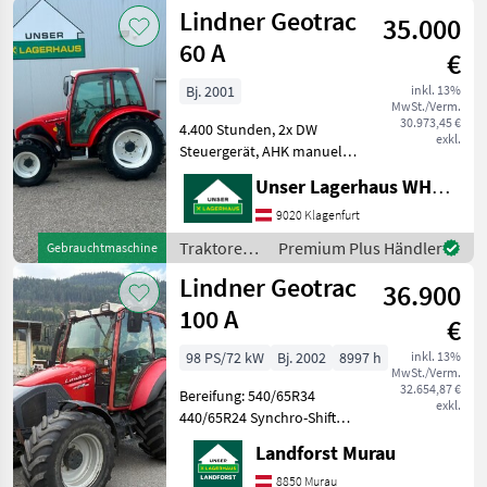
Lindner
Lindner Geotrac
km/h: 40 km/h, Aufladung:
35.000
60 A
€
Bj. 2001
inkl. 13%
MwSt./Verm.
30.973,45 €
4.400 Stunden, 2x DW
exkl.
Steuergerät, AHK manuell,
guter Zustand; Informieren
Unser Lagerhaus WHG, Kärnten, Klagenfurt
Sie sichbitte vor Fahrt-
Antritt telefonisch, ob die
9020 Klagenfurt
von Ihnen angefragte
Traktoren /
Premium Plus Händler
Gebrauchtmaschine
Maschineaktuell be
Lindner
Lindner Geotrac
36.900
100 A
€
98 PS/72 kW
Bj. 2002
8997 h
inkl. 13%
MwSt./Verm.
32.654,87 €
Bereifung: 540/65R34
exkl.
440/65R24 Synchro-Shift
Getriebe Kreuzhebel
Landforst Murau
Fronthubwerk
Frontzapfwelle Druckloser
8850 Murau