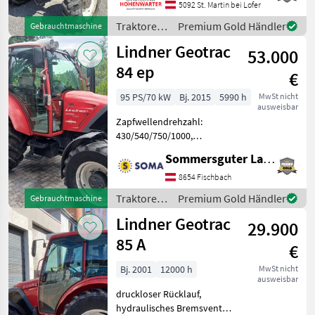
Höchstgeschwindigkeit in
5092 St. Martin bei Lofer
km/h: 35 km/h,
Traktoren
Premium Gold Händler
Gebrauchtmaschine
Kreuzsteuerhebel:
/ Lindner
Lindner Geotrac
mechanisch, Oberlenker h
53.000
84 ep
€
95 PS/70 kW
Bj. 2015
5990 h
MwSt nicht
ausweisbar
Zapfwellendrehzahl:
430/540/750/1000,
Höchstgeschwindigkeit in
Sommersguter Landmaschinen GmbH
km/h: 40 km/h, Getriebeart
Landmaschine:
8654 Fischbach
Lastschaltgetriebe, Antrieb:
Traktoren
Premium Gold Händler
Gebrauchtmaschine
Allrad, Plattform: Kabine,
/ Lindner
Lindner Geotrac
druckloser
29.900
85 A
€
Bj. 2001
12000 h
MwSt nicht
ausweisbar
druckloser Rücklauf,
hydraulisches Bremsventil,