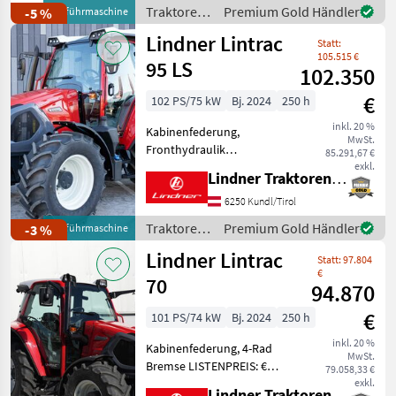
LISTENPREIS: € 167.048, -
Traktoren
Premium Gold Händler
-5 %
Vorführmaschine
inkl. 20% MwSt. TOP-
/ Lindner
Lindner Lintrac
AUSSTATTUNG: 5
Statt:
Steuergeräte,
105.515 €
95 LS
102.350
€
102 PS/75 kW
Bj. 2024
250 h
inkl. 20 %
Kabinenfederung,
MwSt.
Fronthydraulik
85.291,67 €
LISTENPREIS: € 129.156, -
exkl.
Lindner Traktorenwerk GesmbH
inkl. 20% MwSt. TOP-
AUSSTATTUNG: 4
6250 Kundl/Tirol
Kipperleitungen + 1
Traktoren
Premium Gold Händler
-3 %
Vorführmaschine
Rücklauf, Lindner
/ Lindner
Lindner Lintrac
Fronthydraulik,
Statt: 97.804
Kabinenfederung, Tr
€
70
94.870
€
101 PS/74 kW
Bj. 2024
250 h
inkl. 20 %
Kabinenfederung, 4-Rad
MwSt.
Bremse LISTENPREIS: €
79.058,33 €
116.880, - inkl. 20% MwSt.
exkl.
Lindner Traktorenwerk GesmbH