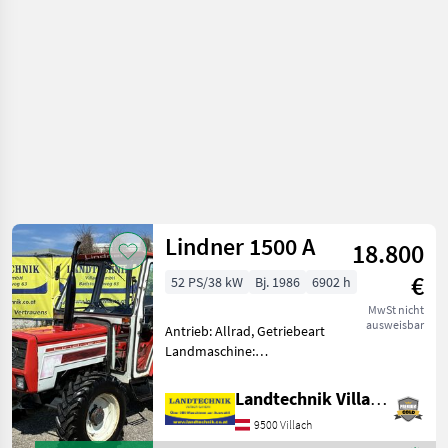
T
Lindner 1500 A
18.800
€
52 PS/38 kW
Bj. 1986
6902 h
MwSt nicht
ausweisbar
Antrieb: Allrad, Getriebeart
Landmaschine:
Schaltgetriebe, Plattform:
Kabine,
Landtechnik Villach GmbH
Zapfwellendrehzahl:
9500 Villach
540/1000,