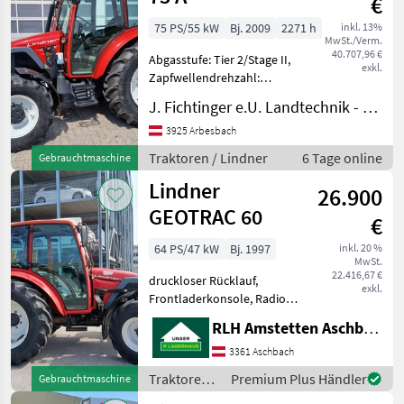
€
75 PS/55 kW
Bj. 2009
2271 h
inkl. 13%
MwSt./Verm.
40.707,96 €
Abgasstufe: Tier 2/Stage II,
exkl.
Zapfwellendrehzahl:
430/540/750/1000,
J. Fichtinger e.U. Landtechnik - Metalltechnik
Bolzengröße
Anhängevorrichtung (mm):
3925 Arbesbach
32mm, Aufladung:
Traktoren / Lindner
6 Tage online
Gebrauchtmaschine
Turbolader,
Lindner
Höchstgeschwindigkeit in
26.900
km/h: 40 km
GEOTRAC 60
€
64 PS/47 kW
Bj. 1997
inkl. 20 %
MwSt.
22.416,67 €
druckloser Rücklauf,
exkl.
Frontladerkonsole, Radio,
Außenbedienung
RLH Amstetten Aschbach
Heckhydraulik
Zusatzhubzylinder 2 x
3361 Aschbach
Steuergeräte
Traktoren /
Premium Plus Händler
Gebrauchtmaschine
doppeltwirkend Service u.
Lindner