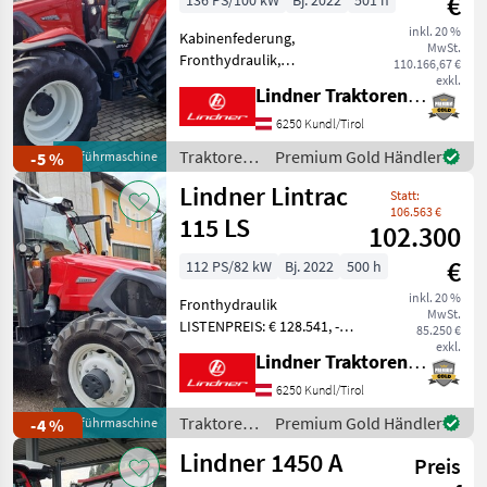
€
136 PS/100 kW
Bj. 2022
501 h
inkl. 20 %
Kabinenfederung,
MwSt.
Fronthydraulik,
110.166,67 €
Frontzapfwelle
exkl.
Lindner Traktorenwerk GesmbH
LISTENPREIS: € 183.630, -
inkl. 20% MwSt. TOP-
6250 Kundl/Tirol
AUSSTATTUNG: 5
Traktoren
Premium Gold Händler
-5 %
Vorführmaschine
Steuergeräte,
/ Lindner
Lindner Lintrac
Bauartgeschwindigkeit
Statt:
50km/h, Druckluftbrem
106.563 €
115 LS
102.300
€
112 PS/82 kW
Bj. 2022
500 h
inkl. 20 %
Fronthydraulik
MwSt.
LISTENPREIS: € 128.541, -
85.250 €
inkl. 20% MwSt. TOP-
exkl.
Lindner Traktorenwerk GesmbH
AUSSTATTUNG:
Druckluftbremse,
6250 Kundl/Tirol
Fronthydraulik, Hub &
Traktoren
Premium Gold Händler
-4 %
Vorführmaschine
Druckeinrichtung,
/ Lindner
Lindner 1450 A
Kabinenfederung,
Preis
Klimaanlage, 5 S