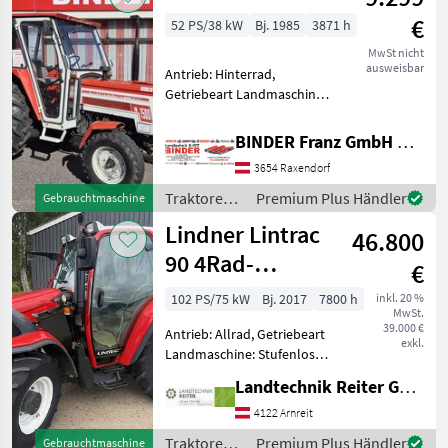
€
52 PS/38 kW
Bj. 1985
3871 h
MwSt nicht
ausweisbar
Antrieb: Hinterrad,
Getriebeart Landmaschine:
Schaltgetriebe, Plattform:
Kabine,
BINDER Franz GmbH & CoKG
Zapfwellendrehzahl:
3654 Raxendorf
540/1000,
Höchstgeschwindigkeit in
Traktoren /
Premium Plus Händler
Gebrauchtmaschine
km/h: 30 km/h,
Lindner
Lindner Lintrac
Bolzengröße Anhänge
46.800
90 4Rad-
€
Lenkung
102 PS/75 kW
Bj. 2017
7800 h
inkl. 20 %
MwSt.
39.000 €
Antrieb: Allrad, Getriebeart
exkl.
Landmaschine: Stufenloses
Getriebe, Plattform: Kabine,
Landtechnik Reiter GmbH.
Zapfwellendrehzahl:
430/540/750/1000,
4122 Arnreit
Höchstgeschwindigkeit in
Traktoren /
Premium Plus Händler
Gebrauchtmaschine