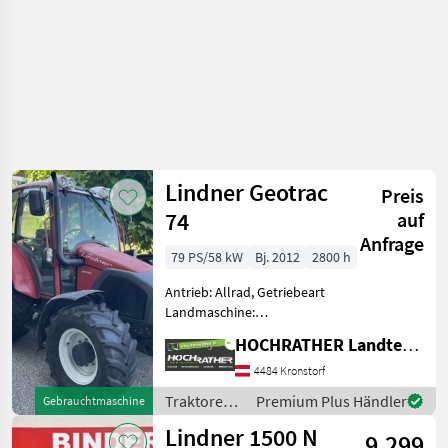
Lindner Geotrac
Preis
74
auf
Anfrage
79 PS/58 kW
Bj. 2012
2800 h
Antrieb: Allrad, Getriebeart
Landmaschine:
Lastschaltgetriebe,
HOCHRATHER Landtechnik GmbH
Plattform: Kabine,
Zapfwellendrehzahl:
4484 Kronstorf
430/540/750/1000,
Traktoren /
Premium Plus Händler
Gebrauchtmaschine
Höchstgeschwindigkeit in
Lindner
Lindner 1500 N
km/h: 40 km/h, Aufladung:
9.299