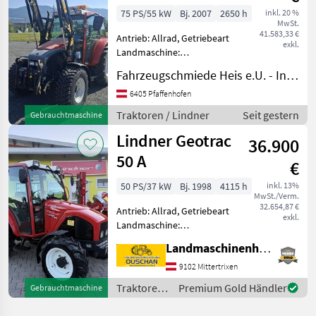
75 PS/55 kW
Bj. 2007
2650 h
inkl. 20 %
MwSt.
41.583,33 €
Antrieb: Allrad, Getriebeart
exkl.
Landmaschine:
Schaltgetriebe, Plattform:
Fahrzeugschmiede Heis e.U. - Inh. Johannes Heis
Kabine,
Zapfwellendrehzahl:
6405 Pfaffenhofen
430/540/750/1000,
Traktoren / Lindner
Seit gestern
Gebrauchtmaschine
Höchstgeschwindigkeit in
Lindner Geotrac
km/h: 40 km/h, Aufladung:
36.900
Tur
50 A
€
50 PS/37 kW
Bj. 1998
4115 h
inkl. 13%
MwSt./Verm.
32.654,87 €
Antrieb: Allrad, Getriebeart
exkl.
Landmaschine:
Schaltgetriebe, Plattform:
Landmaschinenhandel Ouschan Anton
Kabine,
Zapfwellendrehzahl:
9102 Mittertrixen
430/540/540E/1000,
Traktoren
Premium Gold Händler
Gebrauchtmaschine
Höchstgeschwindigkeit in
/ Lindner
km/h: 40 km/h, Abgasstufe: