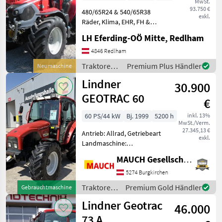
MwSt.
93.750 €
480/65R24 & 540/65R38
exkl.
Räder, Klima, EHR, FH &
FZW, Druckluft, stufenlos
LH Eferding-OÖ Mitte, Redlham
Getriebe, Luftsitz, gef.
Vorderachse, 50km/h,
4846 Redlham
540/750/1000, 3 DW STG, 2
Traktoren /
Premium Plus Händler
Neumaschine
Leitungen nac
Lindner
Lindner
30.900
GEOTRAC 60
€
60 PS/44 kW
Bj. 1999
5200 h
inkl. 13%
MwSt./Verm.
27.345,13 €
Antrieb: Allrad, Getriebeart
exkl.
Landmaschine:
Schaltgetriebe, Plattform:
MAUCH Gesellschaft m.b.H. & Co.KG
Kabine,
Höchstgeschwindigkeit in
5274 Burgkirchen
km/h: 40 km/h,
Traktoren
Premium Gold Händler
Gebrauchtmaschine
Bolzengröße
/ Lindner
Lindner Geotrac
Anhängevorrichtung (mm):
46.000
32mm, Oberlenke
73 A