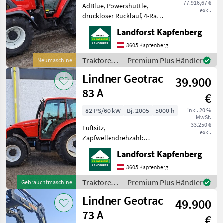
77.916,67 €
AdBlue, Powershuttle,
exkl.
druckloser Rücklauf, 4-Rad
Bremse, Luftsitz, EHR,
Landforst Kapfenberg
Zapfwellendrehzahl:
430/540/750/1000,
8605 Kapfenberg
Höchstgeschwindigkeit in
Traktoren /
Premium Plus Händler
Neumaschine
km/h: 40 km/h,
Lindner
Lindner Geotrac
Kabinenfederung, Plattfo
39.900
83 A
€
82 PS/60 kW
Bj. 2005
5000 h
inkl. 20 %
MwSt.
33.250 €
Luftsitz,
exkl.
Zapfwellendrehzahl:
430/540/750/1000,
Landforst Kapfenberg
Höchstgeschwindigkeit in
km/h: 40 km/h, Plattform:
8605 Kapfenberg
Kabine, Getriebeart
Traktoren /
Premium Plus Händler
Gebrauchtmaschine
Landmaschine:
Lindner
Lindner Geotrac
Lastschaltgetriebe,
49.900
Kriechgang, Antrie
73 A
€