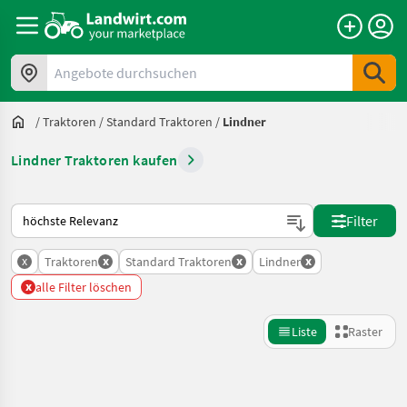
Angebote durchsuchen
/
Traktoren
/
Standard Traktoren
/
Lindner
Lindner Traktoren kaufen
So wird auf Landwirt.com sortiert
Filter
x
x
x
x
Traktoren
Standard Traktoren
Lindner
x
alle Filter löschen
Liste
Raster