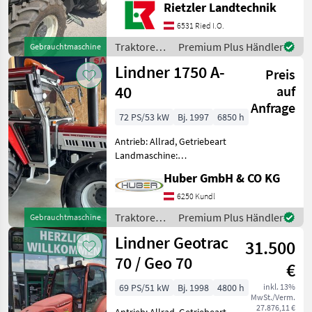
Rietzler Landtechnik
Zapfwellendrehzahl:
430/540/750/1000,
6531 Ried I.O.
Höchstgeschwindigkeit in
Traktoren /
Premium Plus Händler
Gebrauchtmaschine
km/h: 40 km/h, Aufladun
Lindner
Lindner 1750 A-
Preis
40
auf
Anfrage
72 PS/53 kW
Bj. 1997
6850 h
Antrieb: Allrad, Getriebeart
Landmaschine:
Schaltgetriebe, Plattform:
Huber GmbH & CO KG
Kabine,
Zapfwellendrehzahl:
6250 Kundl
430/540/750/1000,
Traktoren /
Premium Plus Händler
Gebrauchtmaschine
Höchstgeschwindigkeit in
Lindner
Lindner Geotrac
km/h: 40 km/h,
31.500
Fronthydraulik
70 / Geo 70
€
69 PS/51 kW
Bj. 1998
4800 h
inkl. 13%
MwSt./Verm.
27.876,11 €
Antrieb: Allrad, Getriebeart