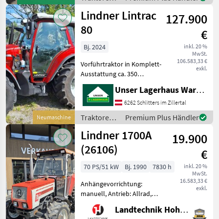
km/h: 40 km/h, Aufladun
Lindner
Lindner Lintrac
127.900
80
€
Bj. 2024
inkl. 20 %
MwSt.
106.583,33 €
Vorführtraktor in Komplett-
exkl.
Ausstattung ca. 350
Betriebsstunden Baujahr
Unser Lagerhaus Warenhandelsges.m.b.H.
2024 Informieren Sie sich
bitte vor Fahrt-Antritt
6262 Schlitters im Zillertal
telefonisch, ob die von
Traktoren /
Premium Plus Händler
Neumaschine
Ihnen angefragte
Lindner
Lindner 1700A
19.900
(26106)
€
70 PS/51 kW
Bj. 1990
7830 h
inkl. 20 %
MwSt.
16.583,33 €
Anhängevorrichtung:
exkl.
manuell, Antrieb: Allrad,
Getriebeart Landmaschine:
Landtechnik Hohenwarter GmbH
Schaltgetriebe,