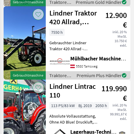
Höchstgeschwindigkeit in
Traktoren
Premium Gold Händler
Gebrauchtmaschine
km/h: 30 km/h, Oberlenker
/ Lindner
Lindner Traktor
hinten: mec
12.900
420 Allrad,
€
gebraucht
7550 h
inkl. 20 %
MwSt.
10.750 €
Gebrauchter Lindner
exkl.
Traktor 420 Allrad -
Servolenkung - 25km/h
Mühlbacher Maschinen GmbH
Getriebe - nicht
pickerlpflichtig - mit
5580 Tamsweg
Frontlader und Schaufel -
Traktoren /
Premium Plus Händler
Gebrauchtmaschine
ca. 7.550 Betriebsstunden -
Lindner
Lindner Lintrac
119.990
110
€
113 PS/83 kW
Bj. 2019
2050 h
inkl. 20 %
MwSt.
99.991,67 €
Absolute Vollausstattung,
exkl.
Ohne AD Blue! Druckluft,
Fronthyfraulik mit
Lagerhaus-Technik Bruck
Frontzapfwelle, Frontlader