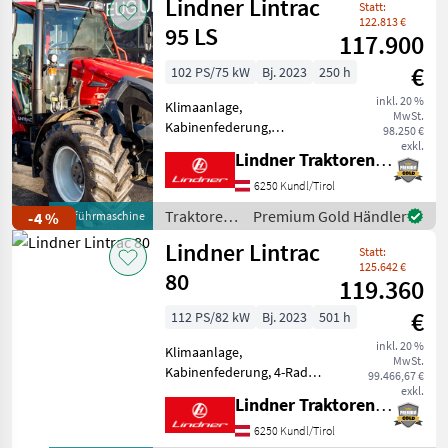
Lindner Lintrac
nach vorne auf
Statt:
Anfahrschutz,
122.813 €
95 LS
117.900
€
102 PS/75 kW
Bj. 2023
250 h
inkl. 20 %
Klimaanlage,
MwSt.
Kabinenfederung,
98.250 €
Fronthydraulik,
exkl.
Lindner Traktorenwerk GesmbH
Frontzapfwelle,
Frontladerkonsole
6250 Kundl/Tirol
LISTENPREIS: € 154.148, -
Traktoren
Premium Gold Händler
-4 %
Vorführmaschine
inkl. 20% MwSt. TOP-
/ Lindner
Lindner Lintrac
AUSSTATTUNG: 2 Leitungen
Statt:
nach vorne, 6 Kipp
125.642 €
80
119.360
€
112 PS/82 kW
Bj. 2023
501 h
inkl. 20 %
Klimaanlage,
MwSt.
Kabinenfederung, 4-Rad
99.466,67 €
Bremse, Fronthydraulik,
exkl.
Lindner Traktorenwerk GesmbH
Frontzapfwelle,
Frontladerkonsole
6250 Kundl/Tirol