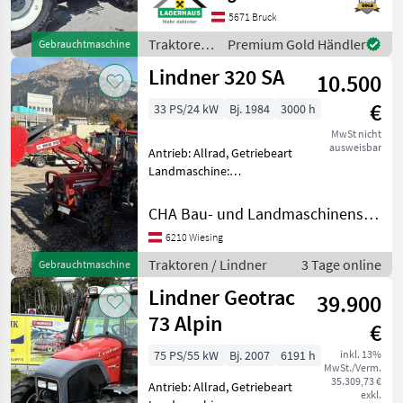
Hauer XB 90,
5671 Bruck
Leichtgutschaufel,
Traktoren
Premium Gold Händler
Gebrauchtmaschine
Palettengabel,
/ Lindner
Lindner 320 SA
Schneeketten Wir bit
10.500
€
33 PS/24 kW
Bj. 1984
3000 h
MwSt nicht
ausweisbar
Antrieb: Allrad, Getriebeart
Landmaschine:
Schaltgetriebe, Plattform:
Kabine,
CHA Bau- und Landmaschinenservice
Zapfwellendrehzahl: 540,
6210 Wiesing
Höchstgeschwindigkeit in
km/h: 25 km/h, Oberlenker
Traktoren / Lindner
3 Tage online
Gebrauchtmaschine
hinten: mechanis
Lindner Geotrac
39.900
73 Alpin
€
75 PS/55 kW
Bj. 2007
6191 h
inkl. 13%
MwSt./Verm.
35.309,73 €
Antrieb: Allrad, Getriebeart
exkl.