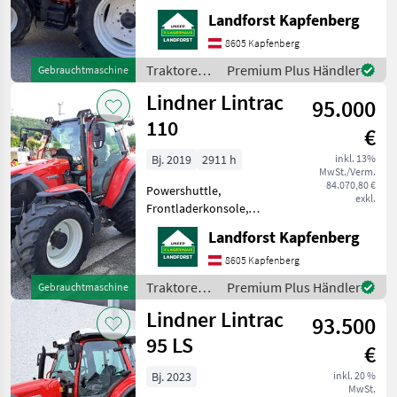
Zapfwellendrehzahl:
Landforst Kapfenberg
430/540/750/1000,
Höchstgeschwindigkeit in
8605 Kapfenberg
km/h: 40 km/h, Plattform:
Traktoren /
Premium Plus Händler
Gebrauchtmaschine
Kabine, Getriebeart
Lindner
Lindner Lintrac
Landmaschine:
95.000
110
€
Bj. 2019
2911 h
inkl. 13%
MwSt./Verm.
84.070,80 €
Powershuttle,
exkl.
Frontladerkonsole,
druckloser Rücklauf, 4-Rad
Landforst Kapfenberg
Bremse, Luftsitz,
Zapfwellendrehzahl:
8605 Kapfenberg
430/540/750/1000,
Traktoren /
Premium Plus Händler
Gebrauchtmaschine
Höchstgeschwindigkeit in
Lindner
Lindner Lintrac
km/h: 40 km/h,
93.500
Kabinenfederung,
95 LS
€
Bj. 2023
inkl. 20 %
MwSt.