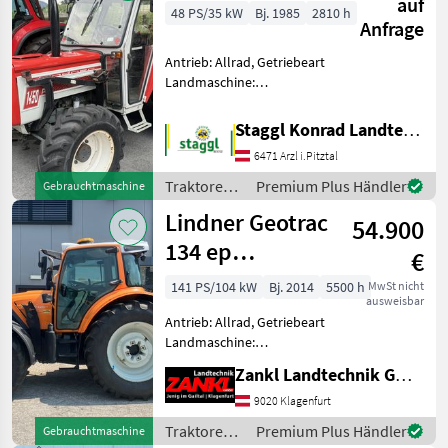
auf
48 PS/35 kW
Bj. 1985
2810 h
Anfrage
Antrieb: Allrad, Getriebeart
Landmaschine:
Schaltgetriebe, Plattform:
Kabine,
Staggl Konrad Landtechnik Oberland
Zapfwellendrehzahl:
6471 Arzl i.Pitztal
540/1000,
Höchstgeschwindigkeit in
Traktoren /
Premium Plus Händler
Gebrauchtmaschine
km/h: 30 km/h,
Lindner
Lindner Geotrac
Bolzengröße Anhängevor
54.900
134 ep
€
Kommunal
141 PS/104 kW
Bj. 2014
5500 h
MwSt nicht
ausweisbar
Antrieb: Allrad, Getriebeart
Landmaschine:
Lastschaltgetriebe,
Zankl Landtechnik GmbH
Plattform: Kabine,
Zapfwellendrehzahl:
9020 Klagenfurt
430/540/750/1000,
Traktoren /
Premium Plus Händler
Gebrauchtmaschine
Höchstgeschwindigkeit in