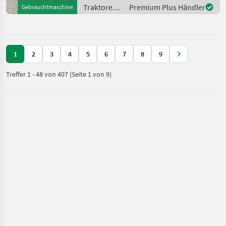
430/540/540E/1000,
Traktoren /
Premium Plus Händler
Gebrauchtmaschine
Höchstgeschwindigkeit in
Lindner
km/h: 40 km/h, Aufladung
1
2
3
4
5
6
7
8
9
Treffer
1
-
48
von
407
(Seite 1 von 9)