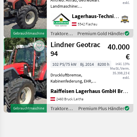
exkl.
Landmaschine:
Schaltgetriebe, Plattform:
Lagerhaus-Technik Flachau
Kabine,
Höchstgeschwindigkeit in
5542 Flachau
km/h: 40 km/h, Oberlenker
Traktoren
Premium Gold Händler
Gebrauchtmaschine
hinten: mechanisch,
/ Lindner
Lindner Geotrac
Anhängevorrichtung: m
40.000
94
€
102 PS/75 kW
Bj. 2014
8200 h
inkl. 13%
MwSt./Verm.
35.398,23 €
Druckluftbremse,
exkl.
Kabinenfederung, EHR,
Frontlader,
Raiffeisen Lagerhaus GmbH Bruck/Leitha
Frontladerkonsole, ISOBUS,
Fronthydraulik, druckloser
2460 Bruck/Leitha
Rücklauf, Frontzapfwelle,
Traktoren /
Premium Plus Händler
Gebrauchtmaschine
Außenbedienung
Lindner
Heckzapfwelle, Radio,
Luftsitz