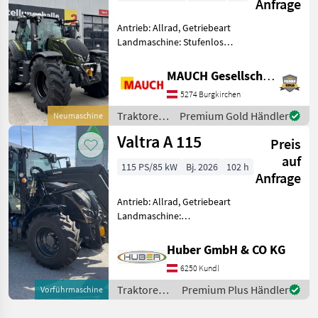
Anfrage
Antrieb: Allrad, Getriebeart
Landmaschine: Stufenloses
Getriebe, Plattform: Kabine,
Zapfwellendrehzahl:
MAUCH Gesellschaft m.b.H. & Co.KG
540/540E/1000,
5274 Burgkirchen
Höchstgeschwindigkeit in
km/h: 50 km/h, Aufladung:
Traktoren
Premium Gold Händler
Neumaschine
/ Valtra
Valtra A 115
Preis
auf
115 PS/85 kW
Bj. 2026
102 h
Anfrage
Antrieb: Allrad, Getriebeart
Landmaschine:
Lastschaltgetriebe,
Plattform: Kabine,
Huber GmbH & CO KG
Zapfwellendrehzahl:
6250 Kundl
540/540E/1000,
Höchstgeschwindigkeit in
Traktoren /
Premium Plus Händler
Vorführmaschine
km/h: 40 km/h, Aufladung:
Valtra
Tu