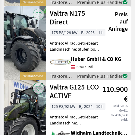
Höchstgeschwindigkeit in
Traktoren /
Premium Plus Händler
Neumaschine
km/h: 40 km/h, Aufladung:
Valtra
Valtra N175
Tu
Preis
Direct
auf
Anfrage
175 PS/129 kW
Bj. 2026
1 h
Antrieb: Allrad, Getriebeart
Landmaschine: Stufenloses
Getriebe, Plattform: Kabine,
Huber GmbH & CO KG
Zapfwellendrehzahl:
540/540E/1000,
6250 Kundl
Höchstgeschwindigkeit in
Traktoren /
Premium Plus Händler
Neumaschine
km/h: 50 km/h, Aufladung:
Valtra
Valtra G125 ECO
110.900
ACTIVE
€
125 PS/92 kW
Bj. 2024
10 h
inkl. 20 %
MwSt.
92.416,67 €
Antrieb: Allrad, Getriebeart
exkl.
Landmaschine:
Lastschaltgetriebe,
Widhalm Landtechnik GmbH
Plattform: Kabine,