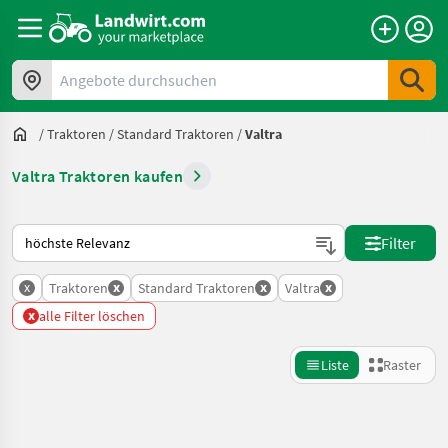
Angebote durchsuchen
/
Traktoren
/
Standard Traktoren
/
Valtra
Valtra Traktoren kaufen
So wird auf Landwirt.com sortiert
Filter
x
x
x
x
Traktoren
Standard Traktoren
Valtra
x
alle Filter löschen
Liste
Raster