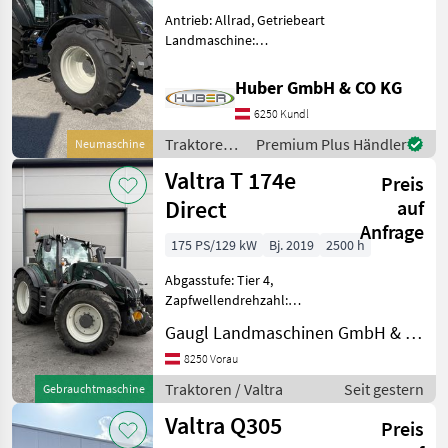
Antrieb: Allrad, Getriebeart
Landmaschine:
Lastschaltgetriebe,
Plattform: Kabine,
Huber GmbH & CO KG
Zapfwellendrehzahl:
6250 Kundl
540/540E/1000,
Höchstgeschwindigkeit in
Traktoren /
Premium Plus Händler
Neumaschine
km/h: 40 km/h, Aufladung:
Valtra
Valtra T 174e
Tu
Preis
Direct
auf
Anfrage
175 PS/129 kW
Bj. 2019
2500 h
Abgasstufe: Tier 4,
Zapfwellendrehzahl:
540/540E/1000, Aufladung:
Gaugl Landmaschinen GmbH & Co KG
Turbolader mit
Ladeluftkühlung,
8250 Vorau
Höchstgeschwindigkeit in
Traktoren / Valtra
Seit gestern
Gebrauchtmaschine
km/h: 50 km/h, Getriebeart
Valtra Q305
Landmaschine: Stufe
Preis