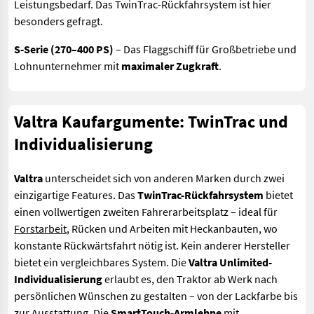
Leistungsbedarf. Das TwinTrac-Rückfahrsystem ist hier
besonders gefragt.
S-Serie (270–400 PS)
– Das Flaggschiff für Großbetriebe und
Lohnunternehmer mit
maximaler Zugkraft
.
Valtra Kaufargumente: TwinTrac und
Individualisierung
Valtra
unterscheidet sich von anderen Marken durch zwei
einzigartige Features. Das
TwinTrac-Rückfahrsystem
bietet
einen vollwertigen zweiten Fahrerarbeitsplatz – ideal für
Forstarbeit
, Rücken und Arbeiten mit Heckanbauten, wo
konstante Rückwärtsfahrt nötig ist. Kein anderer Hersteller
bietet ein vergleichbares System. Die
Valtra Unlimited-
Individualisierung
erlaubt es, den Traktor ab Werk nach
persönlichen Wünschen zu gestalten – von der Lackfarbe bis
zur Ausstattung. Die
SmartTouch-Armlehne
mit