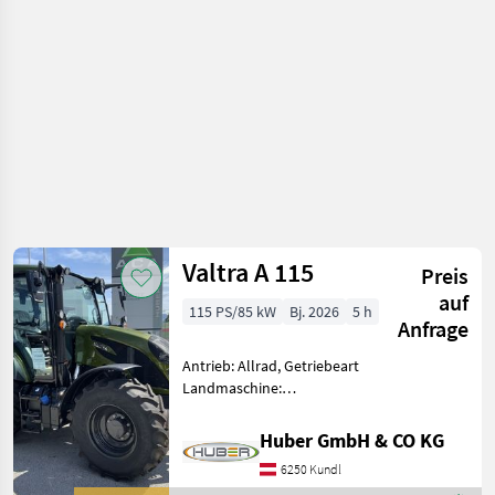
Valtra A 115
Preis
auf
115 PS/85 kW
Bj. 2026
5 h
Anfrage
Antrieb: Allrad, Getriebeart
Landmaschine:
Lastschaltgetriebe,
Plattform: Kabine,
Huber GmbH & CO KG
Zapfwellendrehzahl:
6250 Kundl
540/540E/1000,