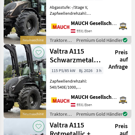
Abgasstufe: -/Stage V,
Zapfwellendrehzahl:
540/540E/1000,
MAUCH Gesellschaft m.b.H. & Co.KG, Eben
Bolzengröße
Anhängevorrichtung (mm):
5531 Eben
38mm,
Traktoren
Premium Gold Händler
Neumaschine
Höchstgeschwindigkeit in
/ Valtra
Valtra A115
km/h: 40 km/h, Getriebeart
Preis
Landmaschine: La
Schwarzmetallic
auf
Anfrage
+ Frontlader G4S
115 PS/85 kW
Bj. 2026
3 h
Zapfwellendrehzahl:
540/540E/1000,
Höchstgeschwindigkeit in
MAUCH Gesellschaft m.b.H. & Co.KG, Eben
km/h: 40 km/h, Getriebeart
Landmaschine:
5531 Eben
Lastschaltgetriebe, Antrieb:
Traktoren
Premium Gold Händler
Neumaschine
Allrad, Plattform: Kabine,
/ Valtra
Valtra A115
Anhängevorric
Preis
Rotmetallic +
auf