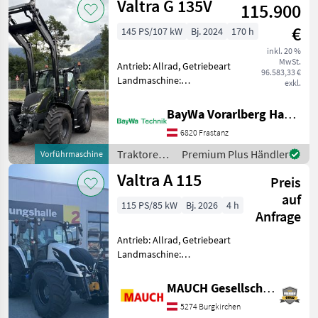
Valtra G 135V
Bolzengröße A
115.900
€
145 PS/107 kW
Bj. 2024
170 h
inkl. 20 %
MwSt.
Antrieb: Allrad, Getriebeart
96.583,33 €
Landmaschine:
exkl.
Lastschaltgetriebe,
Plattform: Kabine,
BayWa Vorarlberg HandelsGmbH BayWa Technik
Zapfwellendrehzahl:
6820 Frastanz
540/540E/1000,
Höchstgeschwindigkeit in
Traktoren /
Premium Plus Händler
Vorführmaschine
km/h: 40 km/h, Aufladung:
Valtra
Valtra A 115
Tu
Preis
auf
115 PS/85 kW
Bj. 2026
4 h
Anfrage
Antrieb: Allrad, Getriebeart
Landmaschine:
Lastschaltgetriebe,
Plattform: Kabine,
MAUCH Gesellschaft m.b.H. & Co.KG
Zapfwellendrehzahl:
5274 Burgkirchen
540/540E/1000,