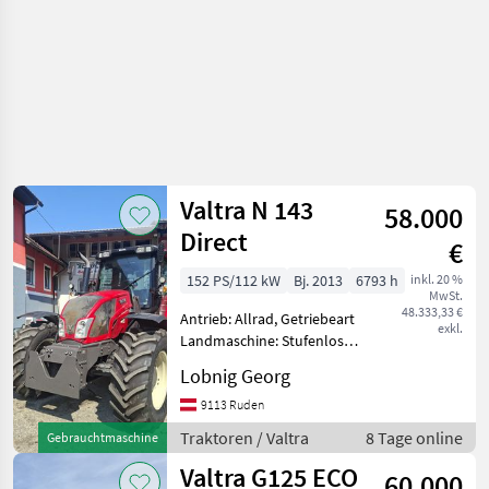
Valtra N 143
58.000
Direct
€
152 PS/112 kW
Bj. 2013
6793 h
inkl. 20 %
MwSt.
48.333,33 €
Antrieb: Allrad, Getriebeart
exkl.
Landmaschine: Stufenloses
Getriebe, Plattform: Kabine,
Lobnig Georg
Zapfwellendrehzahl:
540/1000,
9113 Ruden
Höchstgeschwindigkeit in
Traktoren / Valtra
8 Tage online
Gebrauchtmaschine
km/h: 50 km/h, Aufladung:
Valtra G125 ECO
Turbo
60.000