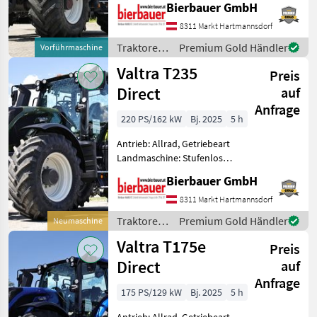
Zapfwellendrehzahl:
Bierbauer GmbH
540E/1000,
8311 Markt Hartmannsdorf
Höchstgeschwindigkeit in
km/h: 50 km/h, Aufladung:
Traktoren
Premium Gold Händler
Vorführmaschine
Turb
/ Valtra
Valtra T235
Preis
Direct
auf
Anfrage
220 PS/162 kW
Bj. 2025
5 h
Antrieb: Allrad, Getriebeart
Landmaschine: Stufenloses
Getriebe, Plattform: Kabine,
Bierbauer GmbH
Zapfwellendrehzahl:
540/1000,
8311 Markt Hartmannsdorf
Höchstgeschwindigkeit in
Traktoren
Premium Gold Händler
Neumaschine
km/h: 50 km/h, Aufladung:
/ Valtra
Valtra T175e
Turbo
Preis
Direct
auf
Anfrage
175 PS/129 kW
Bj. 2025
5 h
Antrieb: Allrad, Getriebeart