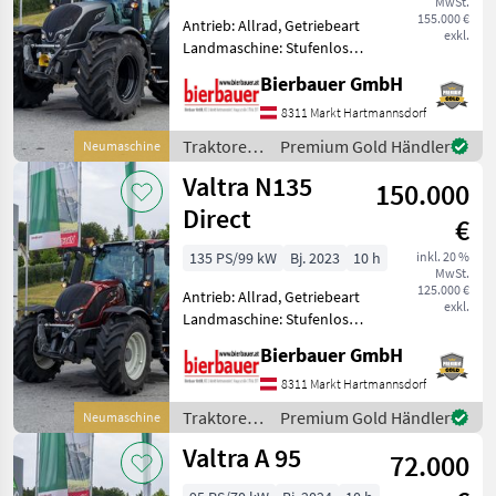
MwSt.
155.000 €
Antrieb: Allrad, Getriebeart
N175
exkl.
Landmaschine: Stufenloses
T235
Getriebe, Plattform: Kabine,
Direct
Bierbauer GmbH
Zapfwellendrehzahl:
A
540/1000,
8311 Markt Hartmannsdorf
95
Höchstgeschwindigkeit in
Traktoren
Premium Gold Händler
Neumaschine
km/h: 50 km/h, Aufladung:
G125
/ Valtra
Valtra N135
Turbo
ECO
150.000
ACTIVE
Direct
€
S
416
135 PS/99 kW
Bj. 2023
10 h
inkl. 20 %
MwSt.
T215
125.000 €
Antrieb: Allrad, Getriebeart
Direct
exkl.
Landmaschine: Stufenloses
A
Getriebe, Plattform: Kabine,
105
Bierbauer GmbH
Zapfwellendrehzahl:
Alle
540/1000,
8311 Markt Hartmannsdorf
anzeigen
Höchstgeschwindigkeit in
Traktoren
Premium Gold Händler
Neumaschine
km/h: 50 km/h, Aufladung:
/ Valtra
MARKTPLATZ
Valtra A 95
Turbo
72.000
Marktplatz
Händlerangebote
Kleinanzeigen