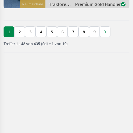
Höchstgeschwindigkeit in
Traktoren
Premium Gold Händler
Neumaschine
km/h: 40 km/h, Aufladung:
/ Valtra
Tu
1
2
3
4
5
6
7
8
9
Treffer
1
-
48
von
435
(Seite 1 von 10)