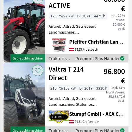
ACTIVE
€
125 PS/92 kW
Bj. 2021
4475 h
inkl. 20 %
MwSt.
50.000 €
Antrieb: Allrad, Getriebeart
exkl.
Landmaschine:
Lastschaltgetriebe,
Pfeiffer Christian Landtechnik
Plattform: Kabine,
Zapfwellendrehzahl:
3925 Arbesbach
540/540E/1000,
Traktoren /
Premium Plus Händler
Gebrauchtmaschine
Höchstgeschwindigkeit in
Valtra
Valtra T 214
km/h: 40 km/h, Aufladung:
96.800
Tu
Direct
€
215 PS/158 kW
Bj. 2017
3330 h
inkl. 13%
MwSt./Verm.
85.663,72 €
Antrieb: Allrad, Getriebeart
exkl.
Landmaschine: Stufenloses
Getriebe, Plattform: Kabine,
Stumpf GmbH - ACA Center Stumpf
Zapfwellendrehzahl:
540/1000,
9131 Grafenstein
Höchstgeschwindigkeit in
Traktoren /
Premium Plus Händler
Gebrauchtmaschine