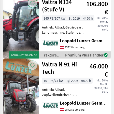
Valtra N134
Turbolader,
106.800
(Stufe V)
€
145 PS/107 kW
Bj. 2019
4450 h
inkl. 20 %
MwSt.
89.000 €
Antrieb: Allrad, Getriebeart
exkl.
Landmaschine: Stufenloses
Getriebe,
Leopold Lunzer GesmbH
Zapfwellendrehzahl:
540/1000,
2572 Kaumberg
Höchstgeschwindigkeit in
Traktoren /
Premium Plus Händler
Gebrauchtmaschine
km/h: 50 km/h,
Valtra
Valtra N 91 Hi-
Druckluftbremse,
46.000
Fronthydraulik, Fro
Tech
€
101 PS/74 kW
Bj. 2006
9800 h
inkl. 20 %
MwSt.
38.333,33 €
Antrieb: Allrad,
exkl.
Zapfwellendrehzahl:
540/1000,
Leopold Lunzer GesmbH
Höchstgeschwindigkeit in
km/h: 40 km/h, gefederte
2572 Kaumberg