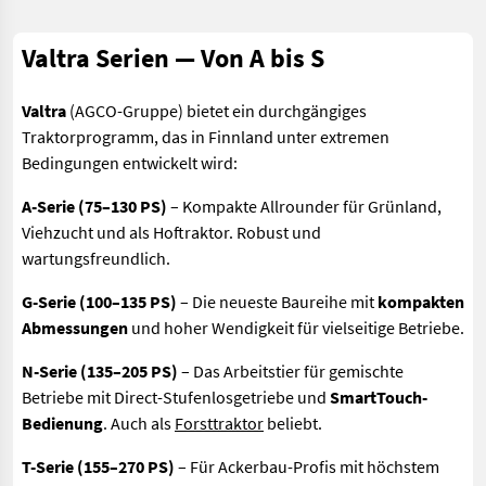
Valtra Serien — Von A bis S
Valtra
(AGCO-Gruppe) bietet ein durchgängiges
Traktorprogramm, das in Finnland unter extremen
Bedingungen entwickelt wird:
A-Serie (75–130 PS)
– Kompakte Allrounder für Grünland,
Viehzucht und als Hoftraktor. Robust und
wartungsfreundlich.
G-Serie (100–135 PS)
– Die neueste Baureihe mit
kompakten
Abmessungen
und hoher Wendigkeit für vielseitige Betriebe.
N-Serie (135–205 PS)
– Das Arbeitstier für gemischte
Betriebe mit Direct-Stufenlosgetriebe und
SmartTouch-
Bedienung
. Auch als
Forsttraktor
beliebt.
T-Serie (155–270 PS)
– Für Ackerbau-Profis mit höchstem