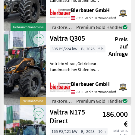
Landmaschine: Stufenloses
Getriebe, Plattform: Kabine,
Bierbauer GmbH
Fendt
Zapfwellendrehzahl:
540/1000,
8311 Markt Hartmannsdorf
Höchstgeschwindigkeit in
New Holland
Traktoren
Premium Gold Händler
Gebrauchtmaschine
km/h: 50 km/h, Aufladung:
/ Valtra
Valtra Q305
Turbo
Preis
Steyr
auf
305 PS/224 kW
Bj. 2026
5 h
Anfrage
Claas
Antrieb: Allrad, Getriebeart
Alle 48
Landmaschine: Stufenloses
anzeigen
Getriebe, Plattform: Kabine,
MODELL
Zapfwellendrehzahl:
Bierbauer GmbH
540E/1000,
8311 Markt Hartmannsdorf
Höchstgeschwindigkeit in
km/h: 50 km/h, Aufladung:
Traktoren
Premium Gold Händler
Neumaschine
Turb
A
/ Valtra
Valtra N175
115
186.000
Direct
Q305
€
N175
165 PS/121 kW
Bj. 2023
10 h
inkl. 20 %
Direct