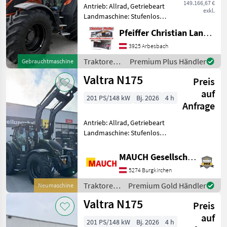
149.166,67 €
Antrieb: Allrad, Getriebeart
exkl.
Landmaschine: Stufenloses
Getriebe, Plattform: Kabine,
Pfeiffer Christian Landtechnik
Zapfwellendrehzahl:
540/540E/1000,
3925 Arbesbach
Höchstgeschwindigkeit in
Traktoren /
Premium Plus Händler
Gebrauchtmaschine
km/h: 50 km/h, Aufladung:
Valtra
Valtra N175
Preis
auf
201 PS/148 kW
Bj. 2026
4 h
Anfrage
Antrieb: Allrad, Getriebeart
Landmaschine: Stufenloses
Getriebe, Plattform: Kabine,
Zapfwellendrehzahl:
MAUCH Gesellschaft m.b.H. & Co.KG
540/540E/1000,
5274 Burgkirchen
Höchstgeschwindigkeit in
km/h: 50 km/h, Aufladung:
Traktoren
Premium Gold Händler
Neumaschine
/ Valtra
Valtra N175
Preis
auf
201 PS/148 kW
Bj. 2026
4 h