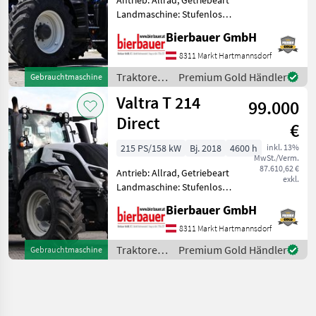
Landmaschine: Stufenloses
Getriebe, Plattform: Kabine,
Bierbauer GmbH
Zapfwellendrehzahl:
540/1000,
8311 Markt Hartmannsdorf
Höchstgeschwindigkeit in
Traktoren
Premium Gold Händler
Gebrauchtmaschine
km/h: 50 km/h, Aufladung:
/ Valtra
Valtra T 214
Turbo
99.000
Direct
€
215 PS/158 kW
Bj. 2018
4600 h
inkl. 13%
MwSt./Verm.
87.610,62 €
Antrieb: Allrad, Getriebeart
exkl.
Landmaschine: Stufenloses
Getriebe, Plattform: Kabine,
Bierbauer GmbH
Zapfwellendrehzahl:
540/1000,
8311 Markt Hartmannsdorf
Höchstgeschwindigkeit in
Traktoren
Premium Gold Händler
Gebrauchtmaschine
km/h: 40 km/h, Aufladung:
/ Valtra
Turbo