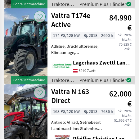
Vorderachse, Klimaanlage,
Traktoren /
Premium Plus Händler
Gebrauchtmaschine
Kriechgang, EHR, Luftsitz, 4-
Valtra
Valtra T174e
Rad Bremse, hydraulisc
84.990
Active
€
174 PS/128 kW
Bj. 2018
2690 h
inkl. 20 %
MwSt.
70.825 €
AdBlue, Druckluftbremse,
exkl.
Klimaanlage,
Kabinenfederung, EHR,
Lagerhaus Zwettl Landtechnik
gefederte Vorderachse,
druckloser Rücklauf,
3910 Zwettl
Außenbedienung
Traktoren /
Premium Plus Händler
Gebrauchtmaschine
Heckzapfwelle, Radio,
Valtra
Valtra N 163
Rückfahreinrichtung,
62.000
Luftsitz, Fahr
Direct
€
163 PS/120 kW
Bj. 2013
7686 h
inkl. 20 %
MwSt.
51.666,67 €
Antrieb: Allrad, Getriebeart
exkl.
Landmaschine: Stufenloses
Getriebe, Plattform: Kabine,
Pfeiffer Christian Landtechnik