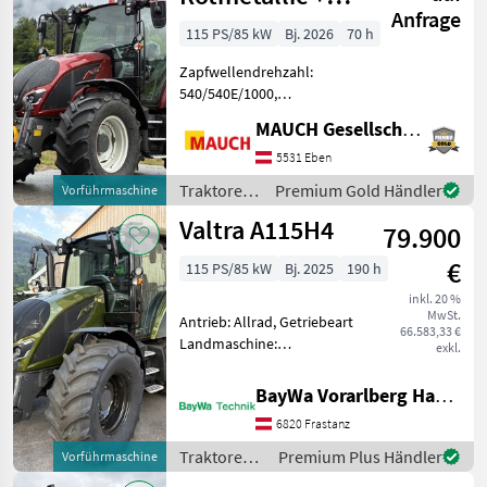
Anfrage
FH+FZW
115 PS/85 kW
Bj. 2026
70 h
Zapfwellendrehzahl:
540/540E/1000,
Bolzengröße
MAUCH Gesellschaft m.b.H. & Co.KG, Eben
Anhängevorrichtung (mm):
38mm,
5531 Eben
Höchstgeschwindigkeit in
Traktoren
Premium Gold Händler
Vorführmaschine
km/h: 40 km/h, Getriebeart
/ Valtra
Valtra A115H4
Landmaschine:
79.900
Lastschaltgetriebe, Antri
€
115 PS/85 kW
Bj. 2025
190 h
inkl. 20 %
MwSt.
Antrieb: Allrad, Getriebeart
66.583,33 €
Landmaschine:
exkl.
Lastschaltgetriebe,
Plattform: Kabine,
BayWa Vorarlberg HandelsGmbH BayWa Technik
Zapfwellendrehzahl:
6820 Frastanz
540/540E/1000,
Höchstgeschwindigkeit in
Traktoren /
Premium Plus Händler
Vorführmaschine
km/h: 40 km/h,
Valtra