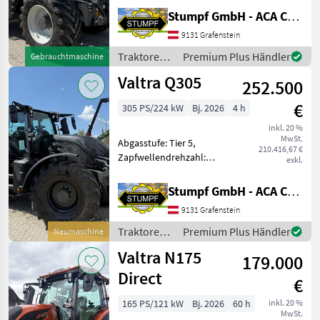
540/1000, Bolzengröße
Stumpf GmbH - ACA Center Stumpf
Anhängevorrichtung (mm):
38mm, Aufladung:
9131 Grafenstein
Turbolader mit
Traktoren /
Premium Plus Händler
Gebrauchtmaschine
Ladeluftkühlung,
Valtra
Valtra Q305
Höchstgeschwindigkeit in
252.500
km/h: 50
€
305 PS/224 kW
Bj. 2026
4 h
inkl. 20 %
MwSt.
Abgasstufe: Tier 5,
210.416,67 €
Zapfwellendrehzahl:
exkl.
540E/1000, Aufladung:
Turbolader mit
Stumpf GmbH - ACA Center Stumpf
Ladeluftkühlung,
9131 Grafenstein
Höchstgeschwindigkeit in
km/h: 40 km/h, Getriebeart
Traktoren /
Premium Plus Händler
Neumaschine
Landmaschine: Stufenlos
Valtra
Valtra N175
179.000
Direct
€
165 PS/121 kW
Bj. 2026
60 h
inkl. 20 %
MwSt.