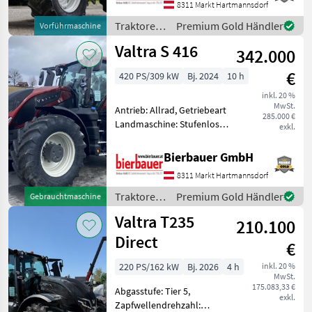
Zapfwellendrehzahl:
8311 Markt Hartmannsdorf
540/1000,
Traktoren
Premium Gold Händler
Vorführmaschine
Höchstgeschwindigkeit in
/ Valtra
Valtra S 416
km/h: 40 km/h, Aufladung:
342.000
Turbola
€
420 PS/309 kW
Bj. 2024
10 h
inkl. 20 %
MwSt.
Antrieb: Allrad, Getriebeart
285.000 €
Landmaschine: Stufenloses
exkl.
Getriebe, Plattform: Kabine,
Zapfwellendrehzahl:
Bierbauer GmbH
540E/1000,
8311 Markt Hartmannsdorf
Höchstgeschwindigkeit in
km/h: 50 km/h, Aufladung:
Traktoren
Premium Gold Händler
Gebrauchtmaschine
Turb
/ Valtra
Valtra T235
210.100
Direct
€
220 PS/162 kW
Bj. 2026
4 h
inkl. 20 %
MwSt.
175.083,33 €
Abgasstufe: Tier 5,
exkl.
Zapfwellendrehzahl: