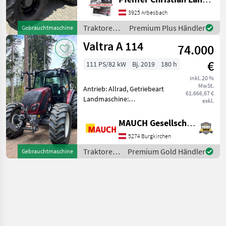
Zapfwellendrehzahl:
540/1000,
3925 Arbesbach
Höchstgeschwindigkeit in
Traktoren /
Premium Plus Händler
Gebrauchtmaschine
km/h: 50 km/h, Aufladung:
Valtra
Valtra A 114
Turbo
74.000
€
111 PS/82 kW
Bj. 2019
180 h
inkl. 20 %
MwSt.
Antrieb: Allrad, Getriebeart
61.666,67 €
Landmaschine:
exkl.
Lastschaltgetriebe,
Plattform: Kabine,
MAUCH Gesellschaft m.b.H. & Co.KG
Zapfwellendrehzahl:
5274 Burgkirchen
540/540E/1000,
Höchstgeschwindigkeit in
Traktoren
Premium Gold Händler
Gebrauchtmaschine
km/h: 40 km/h, Aufladung:
/ Valtra
Tu