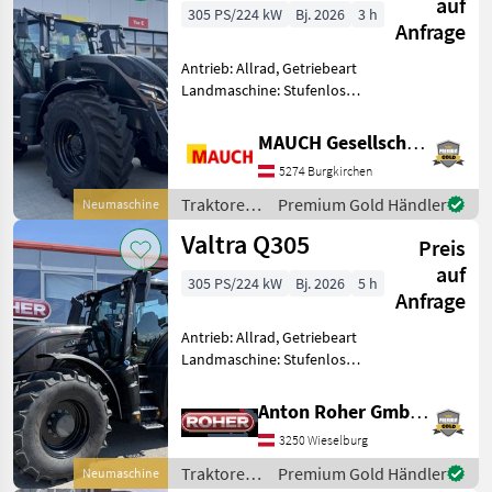
auf
305 PS/224 kW
Bj. 2026
3 h
Anfrage
Antrieb: Allrad, Getriebeart
Landmaschine: Stufenloses
Getriebe, Plattform: Kabine,
Zapfwellendrehzahl:
MAUCH Gesellschaft m.b.H. & Co.KG
540E/1000,
5274 Burgkirchen
Höchstgeschwindigkeit in
km/h: 50 km/h, Aufladung:
Traktoren
Premium Gold Händler
Neumaschine
Turb
/ Valtra
Valtra Q305
Preis
auf
305 PS/224 kW
Bj. 2026
5 h
Anfrage
Antrieb: Allrad, Getriebeart
Landmaschine: Stufenloses
Getriebe, Plattform: Kabine,
Zapfwellendrehzahl:
Anton Roher GmbH (ACA Center Roher)
540/750/1000,
3250 Wieselburg
Höchstgeschwindigkeit in
km/h: 50 km/h, Aufladung:
Traktoren
Premium Gold Händler
Neumaschine
T