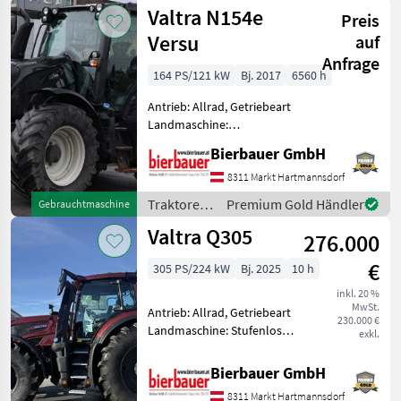
/ Valtra
Valtra N154e
Preis
Versu
auf
Anfrage
164 PS/121 kW
Bj. 2017
6560 h
Antrieb: Allrad, Getriebeart
Landmaschine:
Lastschaltgetriebe,
Bierbauer GmbH
Plattform: Kabine,
Zapfwellendrehzahl:
8311 Markt Hartmannsdorf
540/1000,
Traktoren
Premium Gold Händler
Gebrauchtmaschine
Höchstgeschwindigkeit in
/ Valtra
Valtra Q305
km/h: 40 km/h, Aufladung:
276.000
Turbola
€
305 PS/224 kW
Bj. 2025
10 h
inkl. 20 %
MwSt.
Antrieb: Allrad, Getriebeart
230.000 €
Landmaschine: Stufenloses
exkl.
Getriebe, Plattform: Kabine,
Zapfwellendrehzahl:
Bierbauer GmbH
540E/1000,
8311 Markt Hartmannsdorf