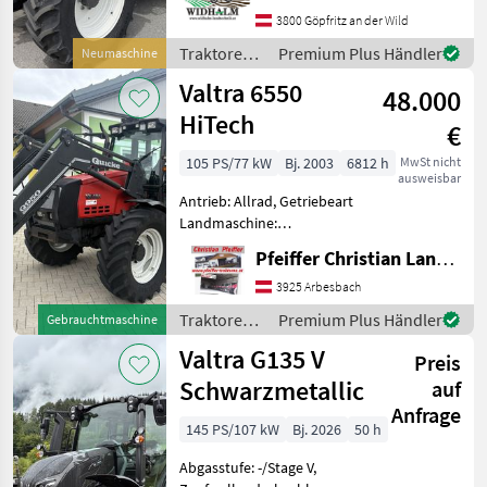
Zapfwellendrehzahl:
3800 Göpfritz an der Wild
540/540E/1000,
Traktoren /
Premium Plus Händler
Neumaschine
Höchstgeschwindigkeit in
Valtra
Valtra 6550
km/h: 40 km/h, Aufladung:
48.000
Tu
HiTech
€
105 PS/77 kW
Bj. 2003
6812 h
MwSt nicht
ausweisbar
Antrieb: Allrad, Getriebeart
Landmaschine:
Lastschaltgetriebe,
Pfeiffer Christian Landtechnik
Plattform: Kabine,
Zapfwellendrehzahl:
3925 Arbesbach
540/1000,
Traktoren /
Premium Plus Händler
Gebrauchtmaschine
Höchstgeschwindigkeit in
Valtra
Valtra G135 V
km/h: 40 km/h, Aufladung:
Preis
Turbola
Schwarzmetallic
auf
Anfrage
145 PS/107 kW
Bj. 2026
50 h
Abgasstufe: -/Stage V,