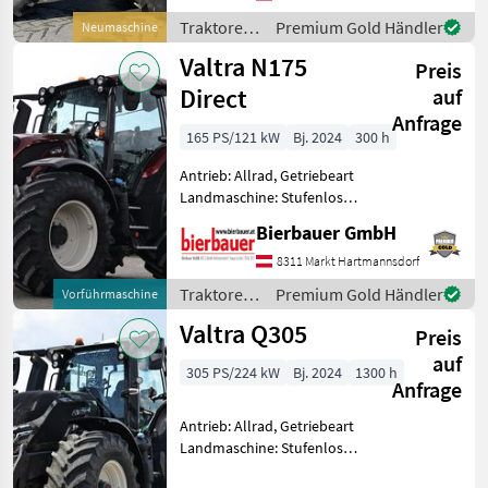
Höchstgeschwindigkeit in
km/h: 40 km/h, Aufladung:
Traktoren
Premium Gold Händler
Neumaschine
Turb
/ Valtra
Valtra N175
Preis
Direct
auf
Anfrage
165 PS/121 kW
Bj. 2024
300 h
Antrieb: Allrad, Getriebeart
Landmaschine: Stufenloses
Getriebe, Plattform: Kabine,
Bierbauer GmbH
Zapfwellendrehzahl:
540/1000,
8311 Markt Hartmannsdorf
Höchstgeschwindigkeit in
Traktoren
Premium Gold Händler
Vorführmaschine
km/h: 50 km/h, Aufladung:
/ Valtra
Valtra Q305
Turbo
Preis
auf
305 PS/224 kW
Bj. 2024
1300 h
Anfrage
Antrieb: Allrad, Getriebeart
Landmaschine: Stufenloses
Getriebe, Plattform: Kabine,