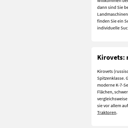
Willkommen beim
dann sind Sie b
Landmaschinenhä
finden Sie ein 
individuelle Su
Kirovets:
Kirovets (russi
Spitzenklasse. 
moderne K-7-Seri
Flächen, schwer
vergleichsweise
sie vor allem a
Traktoren
.