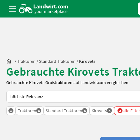
/
Traktoren
/
Standard Traktoren
/
Kirovets
Gebrauchte Kirovets Trak
Gebrauchte Kirovets Großtraktoren auf Landwirt.com vergleichen
So wird auf Landwirt.com sortiert
x
x
x
x
x
Traktoren
Standard Traktoren
Kirovets
alle Filte