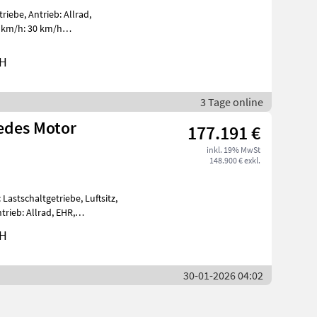
iebe, Antrieb: Allrad,
 km/h: 30 km/h
Geschwindigkeit: 31 km/h, Gänge vorwärts: 16, Gäng
bH
3 Tage online
edes Motor
177.191 €
inkl. 19% MwSt
148.900 € exkl.
astschaltgetriebe, Luftsitz,
rieb: Allrad, EHR,
in km/h
bH
30-01-2026 04:02