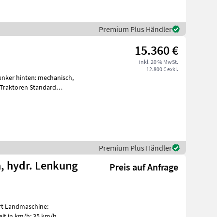
Premium Plus Händler
15.360 €
inkl. 20 % MwSt.
12.800 € exkl.
lenker hinten: mechanisch,
 Traktoren Standard
Premium Plus Händler
a, hydr. Lenkung
Preis auf Anfrage
art Landmaschine:
eit in km/h: 35 km/h