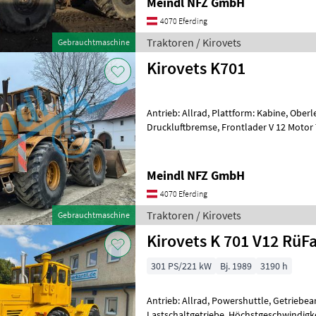
Meindl NFZ GmbH
4070 Eferding
Traktoren / Kirovets
Gebrauchtmaschine
Kirovets K701
Antrieb: Allrad, Plattform: Kabine, Ober
Druckluftbremse, Frontlader V 12 Motor
Traktoren
Meindl NFZ GmbH
4070 Eferding
Traktoren / Kirovets
Gebrauchtmaschine
Kirovets K 701 V12 RüF
301 PS/221 kW
Bj. 1989
3190 h
Antrieb: Allrad, Powershuttle, Getriebe
Lastschaltgetriebe, Höchstgeschwindigk