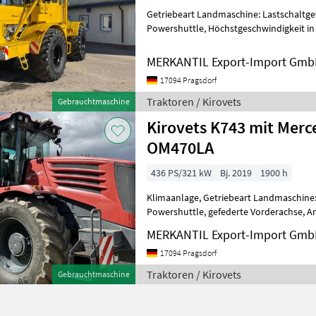
Getriebeart Landmaschine: Lastschaltgetr
Powershuttle, Höchstgeschwindigkeit in
MERKANTIL Export-Import Gm
17094 Pragsdorf
Traktoren / Kirovets
Gebrauchtmaschine
Kirovets K743 mit Merc
OM470LA
436 PS/321 kW
Bj. 2019
1900 h
Klimaanlage, Getriebeart Landmaschine: L
Powershuttle, gefederte Vorderachse, Ant
Fronthydraulik, Höchstgeschwindigkeit 
MERKANTIL Export-Import Gm
17094 Pragsdorf
Traktoren / Kirovets
Gebrauchtmaschine