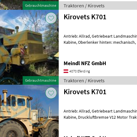
Traktoren / Kirovets
Gebrauchtmaschine
Kirovets K701
Antrieb: Allrad, Getriebeart Landmaschin
Kabine, Oberlenker hinten: mechanisch,
Traktoren Standard Traktoren
Meindl NFZ GmbH
4070 Eferding
Traktoren / Kirovets
Gebrauchtmaschine
Kirovets K701
Antrieb: Allrad, Getriebeart Landmaschin
Kabine, Druckluftbremse V12 Motor Tra