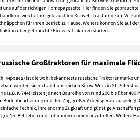
 fortschrittlichen Landwirt für gebrauchte Kirovets Traktoren! Sie 
ei uns auf der richtigen Homepageseite. Hier finden Sie gebrauchte
ndlern, welche Ihre gebrauchten Kirovets Traktoren zum Verkauf a
Schnäppchen für Ihren Betrieb zu Hause. Weiters können Sie auf der 
chaktion über gebrauchte Kirovets Traktoren starten.
 russische Großtraktoren für maximale Flä
sch Кировец) ist die wohl bekannteste russische Traktorenmarke un
Gebaut werden sie im traditionsreichen Kirow-Werk in St. Petersbur
e (z.B. K-744) leisten je nach Baureihe von rund 200 bis über 400 
e Bodenbearbeitung und den Zug großer Arbeitsgeräte ausgelegt. G
 einfache Technik, ihre enorme Zugkraft und günstige Anschaffungs
uf großen Betrieben und Lohnunternehmen anzutreffen. Weitere Mar