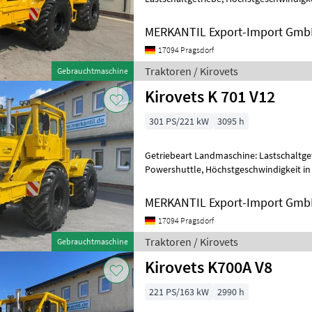
MERKANTIL Export-Import Gm
17094 Pragsdorf
Traktoren / Kirovets
Gebrauchtmaschine
Kirovets K 701 V12
301 PS/221 kW
3095 h
Getriebeart Landmaschine: Lastschaltgetr
Powershuttle, Höchstgeschwindigkeit in
MERKANTIL Export-Import Gm
17094 Pragsdorf
Traktoren / Kirovets
Gebrauchtmaschine
Kirovets K700A V8
221 PS/163 kW
2990 h