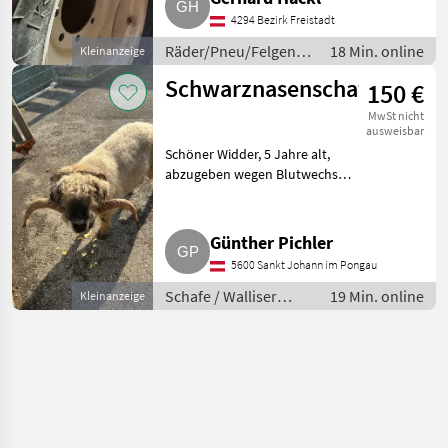
Marke Continental, AC70G 480
4294 Bezirk Freistadt
R70. Räder/Pneu/Felgen
Komple
Räder/Pneu/Felgen /
18 Min. online
Kleinanzeige
Kompletträder
Schwarznasenschaf
150 €
MwSt nicht
ausweisbar
Schöner Widder, 5 Jahre alt,
abzugeben wegen Blutwechsel.
Sehr angenehmes Gemüt.
Schafe Walliser
Schwarznasenschafe
Günther Pichler
5600 Sankt Johann im Pongau
Schafe / Walliser
19 Min. online
Kleinanzeige
Schwarznasenschafe