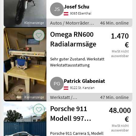
meine Honda CB500X wegen
Josef Schu
Umstieg auf A-Führerschein.
9065 Ebenthal
Maschine besitzt ein voll
Autos / Motorräder /
46 Min. online
Kleinanzeige
Limousine
Omega RN600
1.470
Radialarmsäge
€
MwSt nicht
ausweisbar
Sehr guter Zustand. Werkstatt
Werkstattausstattung
Patrick Glaboniat
9122 St. Kanzian
Werkstatt /
47 Min. online
Kleinanzeige
Werkstattausstattung
Porsche 911
48.000
Modell 997
€
Carrera S
MwSt nicht
ausweisbar
Porsche 911 Carrera S, Modell