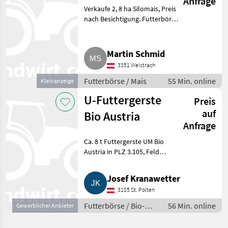
Anfrage
Verkaufe 2, 8 ha Silomais, Preis
nach Besichtigung. Futterbörse
Mais
Martin Schmid
3351 Weistrach
Futterbörse / Mais
55 Min. online
Kleinanzeige
U-Futtergerste
Preis
auf
Bio Austria
Anfrage
Ca. 8 t Futtergerste UM Bio
Austria in PLZ 3.105, Feld
fallend. Futterbörse Bio-
Futterbörse
Josef Kranawetter
3105 St. Pölten
Futterbörse / Bio-
56 Min. online
Gewerblicher Anbieter
Futterbörse