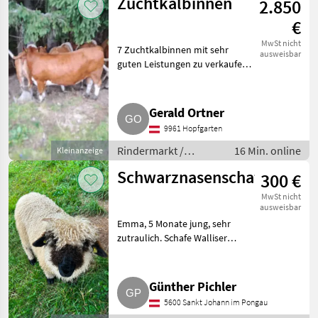
Zuchtkalbinnen
2.850
€
MwSt nicht
7 Zuchtkalbinnen mit sehr
ausweisbar
guten Leistungen zu verkaufen.
Abkalbetermine ab Ende
September, Oktober.
Rindermarkt Fleckvieh
Gerald Ortner
Kalbinnen
9961 Hopfgarten
Rindermarkt /
16 Min. online
Kleinanzeige
Fleckvieh Kalbinnen
Schwarznasenschaf
300 €
MwSt nicht
ausweisbar
Emma, 5 Monate jung, sehr
zutraulich. Schafe Walliser
Schwarznasenschafe
Günther Pichler
5600 Sankt Johann im Pongau