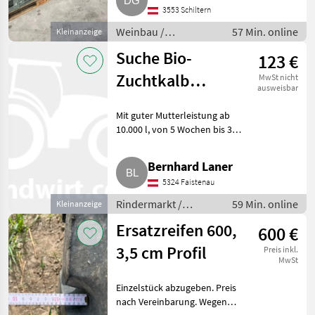
3553 Schiltern
Weinbau /
57 Min. online
Kleinanzeige
Kellereimaschinen
Suche Bio-
123 €
Zuchtkalb
MwSt nicht
ausweisbar
weiblich
Mit guter Mutterleistung ab
10.000 l, von 5 Wochen bis 3
Monate. Rindermarkt Fleckvieh
Kälber
Bernhard Laner
5324 Faistenau
Rindermarkt /
59 Min. online
Kleinanzeige
Fleckvieh Kälber
Ersatzreifen 600,
600 €
3,5 cm Profil
Preis inkl.
MwSt
Einzelstück abzugeben. Preis
nach Vereinbarung. Wegen