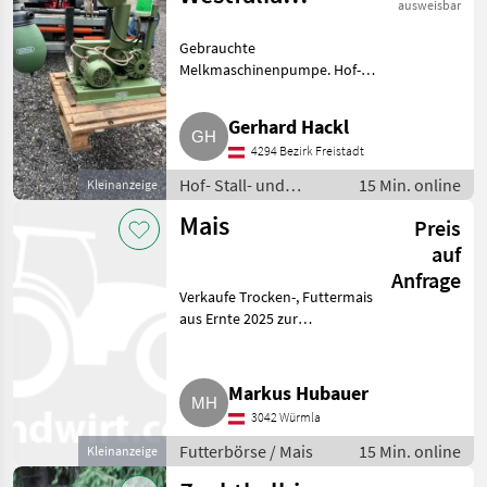
ausweisbar
Separator RPS
Gebrauchte
300
Melkmaschinenpumpe. Hof-
Stall- und Weidetechnik
Melktechnik
Gerhard Hackl
4294 Bezirk Freistadt
Hof- Stall- und
15 Min. online
Kleinanzeige
Weidetechnik /
Mais
Preis
Melktechnik
auf
Anfrage
Verkaufe Trocken-, Futtermais
aus Ernte 2025 zur
Selbstabholung oder
Zustellung möglich. Weiters:
Körner-, Silomais ab Feld für
Markus Hubauer
Ernte 2026. Futterbörse Mais
3042 Würmla
Futterbörse / Mais
15 Min. online
Kleinanzeige