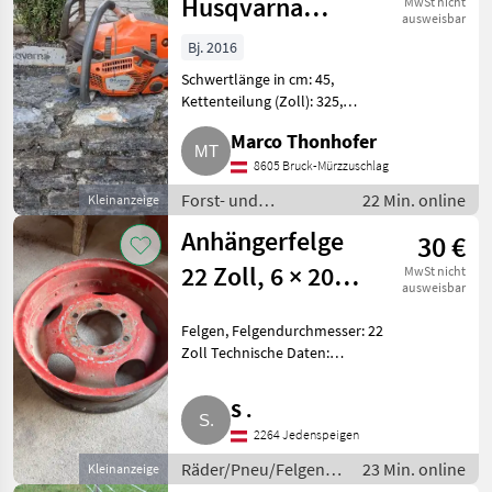
Husqvarna
MwSt nicht
ausweisbar
550XP Mark II
Bj. 2016
Schwertlänge in cm: 45,
Kettenteilung (Zoll): 325,
Antriebssystem: Benzin,
Marco Thonhofer
Kraftstoffpumpe, AutoTune,
Klappbarer Tankdeckel
8605 Bruck-Mürzzuschlag
Verkaufe gebrauchte
Forst- und
22 Min. online
Kleinanzeige
Husqvarna 550XP Mark II, i
Holztechnik /
Anhängerfelge
30 €
Motorsägen
22 Zoll, 6 × 205,
MwSt nicht
ausweisbar
6 Zoll breit
Felgen, Felgendurchmesser: 22
Zoll Technische Daten:
Felgengröße: 22 Zoll,
Felgenbreite: 6 Zoll, Lochkreis:
S .
6 × 205 mm, 6-Loch, Bauart:
2264 Jedenspeigen
Sprengringfelge, Farbe: Rot, g
Räder/Pneu/Felgen /
23 Min. online
Kleinanzeige
Autoreifen und