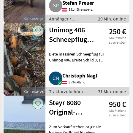
Stefan Preuer
2 x 4, 95 x 1, 07 m, Reifen 9.00-
20. Anhänger Abschiebewagen
3314 Strengberg
Anhänger /
29 Min. online
Kleinanzeige
Abschiebewagen
Unimog 406
250 €
Schneepflug
MwSt nicht
ausweisbar
massiv, 3,10 m
Biete massiven Schneepflug für
Breite
Unimog 406, Breite Schild 3, 10
m, Höhe 94 cm. Breite
Aufnahme 84 cm.
Christoph Nagl
Traktorzubehör Schneepflüge
2534 Alland
Traktorzubehör /
31 Min. online
Kleinanzeige
Schneepflüge
Steyr 8080
950 €
Original-
MwSt nicht
ausweisbar
Kotflügel hinten,
Zum Verkauf stehen originale
rostfrei, Blech,
hintere Kotflügel für einen