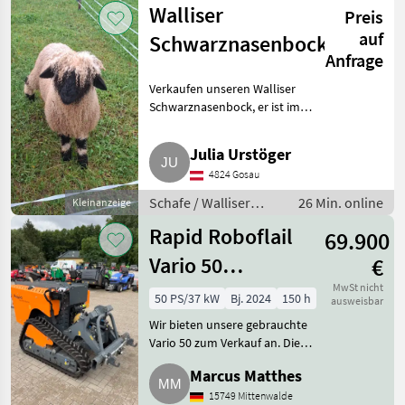
Walliser
Preis
Felgen
auf
Schwarznasenbock
Anfrage
Verkaufen unseren Walliser
Schwarznasenbock, er ist im
April 2026 geboren. Schafe
Walliser Schwarznasenschafe
Julia Urstöger
4824 Gosau
Schafe / Walliser
26 Min. online
Kleinanzeige
Schwarznasenschafe
Rapid Roboflail
69.900
Vario 50
€
Funkraupe
MwSt nicht
50 PS/37 kW
Bj. 2024
150 h
ausweisbar
Gebrauchtmaschine
Wir bieten unsere gebrauchte
Vario 50 zum Verkauf an. Die
Maschine wurde für
Marcus Matthes
Vorführungen und Miete
genutzt. Daten zur Maschine: 50
15749 Mittenwalde