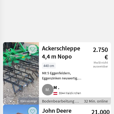
Ackerschleppe
2.750
4,4 m Nopo
€
MwSt nicht
440 cm
ausweisbar
Mit 5 Eggenfeldern,
Eggenzinken neuwertig.
Bodenbearbeitung Eggen
M .
3844 Waldkirchen
Bodenbearbeitung /
32 Min. online
Kleinanzeige
Eggen
John Deere
21.000