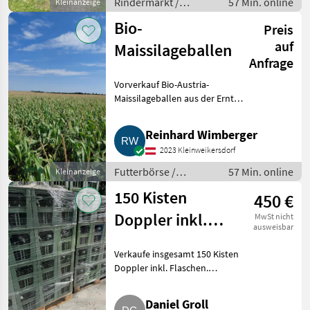
Rindermarkt /
57 Min. online
Kleinanzeige
Fleckvieh Kühe
Bio-
Preis
auf
Maissilageballen
Anfrage
Vorverkauf Bio-Austria-
Maissilageballen aus der Ernte
2026. Die Ernte erfolgt
voraussichtlich Mitte August.
Reinhard Wimberger
Futterbörse Silageballen
2023 Kleinweikersdorf
Futterbörse /
57 Min. online
Kleinanzeige
Silageballen
150 Kisten
450 €
Doppler inkl.
MwSt nicht
ausweisbar
Flaschen
Verkaufe insgesamt 150 Kisten
Doppler inkl. Flaschen.
Weinbau Kellereimaschinen
Daniel Groll