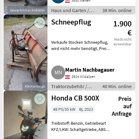
5450 Werfen
Haus und Garten /
38 Min. online
Gewerblicher Anbieter
Rasenmäher
Schneepflug
1.900
€
MwSt nicht
Verkaufe Stocken Schneepflug,
ausweisbar
wird nicht mehr benötigt, Preis
VB. Traktorzubehör
Schneepflüge
Martin Nachbagauer
8924 Wildalpen
Traktorzubehör /
40 Min. online
Kleinanzeige
Schneepflüge
Honda CB 500X
Preis
auf
48 PS/35 kW
Bj. 2023
Anfrage
Treibstoff: Benzin, Getriebeart
KFZ/LKW: Schaltgetriebe, ABS,
Treibstoff: Benzin Verkaufe