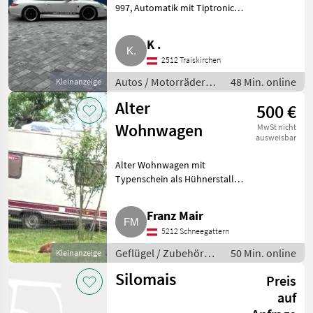
997, Automatik mit Tiptronic
am Lenkrad. Kennzeichen sind
hinterlegt. Auto schläft in
K .
Garage mit Fußbodenheizung.
2512 Traiskirchen
Guter, dem Alter und
Autos / Motorräder /
48 Min. online
Kleinanzeige
Motorräder
Alter
500 €
Wohnwagen
MwSt nicht
ausweisbar
Alter Wohnwagen mit
Typenschein als Hühnerstall
oder für Lager zu gebrauchen.
Geflügel Zubehör
Franz Mair
Geflügelhaltung
5212 Schneegattern
Geflügel / Zubehör
50 Min. online
Kleinanzeige
Geflügelhaltung
Silomais
Preis
auf