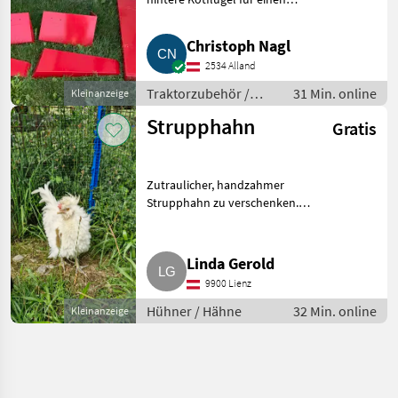
neuwertig
Steyr 8080, 3-teilig. Als
Originalteil kaum in diesem
Christoph Nagl
Zustand zu finden. Die
2534 Alland
Kotflügel wurden bereits kurz
Traktorzubehör /
31 Min. online
Kleinanzeige
Kabinen
Strupphahn
Gratis
Zutraulicher, handzahmer
Strupphahn zu verschenken.
Mitnahme im Raum Kärnten
und Osttirol möglich. Hühner
Hähne
Linda Gerold
9900 Lienz
Hühner / Hähne
32 Min. online
Kleinanzeige