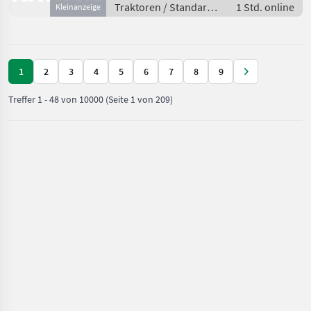
Lastschaltgetriebe, EHR,
Traktoren / Standard
1 Std. online
Kleinanzeige
Luftsitz, 4-Rad Bremse, dr
Traktoren
1
2
3
4
5
6
7
8
9
Treffer
1
-
48
von
10000
(Seite 1 von 209)