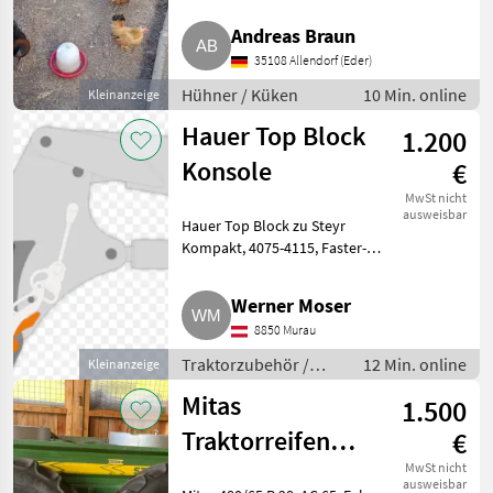
Jahr 2026 beringt. Die Küken
Alle 11
sind gesund. Die kleinen € 10, -
Andreas Braun
anzeigen
je Küken, die großen € 13, -
35108 Allendorf (Eder)
Schutzgebühr. Die Tiere werde
MARKEN
Hühner / Küken
10 Min. online
Kleinanzeige
Hauer Top Block
1.200
Konsole
€
Steyr
MwSt nicht
Pöttinger
ausweisbar
Hauer Top Block zu Steyr
Fendt
Kompakt, 4075-4115, Faster-
Unterteil,
John
Hinterachsanstrebung,
Deere
Werner Moser
Schrauben, Leitungen.
Deutz
8850 Murau
Neuwertiger Zustand.
Fahr
Traktorzubehör Sonstiges
Traktorzubehör /
12 Min. online
Kleinanzeige
Reform
Traktorzubeh
Sonstiges
Mitas
1.500
Traktorzubehör
Claas
Traktorreifen
€
Massey
Ferguson
vorne
MwSt nicht
ausweisbar
New