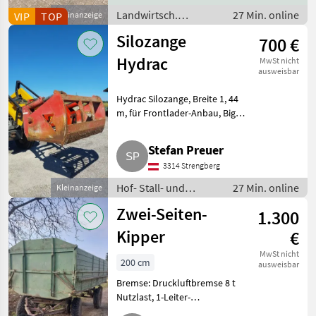
PS Dieselmotor,
Landwirtsch.
27 Min. online
VIP
TOP
Kleinanzeige
Funkfernbedienung
Motorfahrzeuge /
Silozange
700 €
Motormäher/-fräsen
Hydrac
MwSt nicht
ausweisbar
Hydrac Silozange, Breite 1, 44
m, für Frontlader-Anbau, Big
Lift-Aufnahme. Hof- Stall- und
Weidetechnik Stalltechnik
Stefan Preuer
3314 Strengberg
Hof- Stall- und
27 Min. online
Kleinanzeige
Weidetechnik /
Zwei-Seiten-
1.300
Stalltechnik
Kipper
€
MwSt nicht
200 cm
ausweisbar
Bremse: Druckluftbremse 8 t
Nutzlast, 1-Leiter-
Druckluftbremse, durchgeleitet,