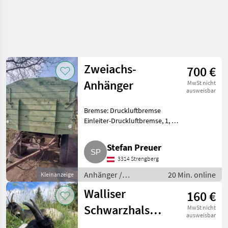
Zweiachs-
700 €
Anhänger
MwSt nicht
ausweisbar
Bremse: Druckluftbremse
Einleiter-Druckluftbremse, 1, 94
x 4, 45 x 1, 10 m, 6 t Nutzlast,
durchgeleitet. Anhänger
Stefan Preuer
Abschiebewagen
3314 Strengberg
Anhänger /
20 Min. online
Kleinanzeige
Abschiebewagen
Walliser
160 €
Schwarzhals
MwSt nicht
ausweisbar
Bockkitz