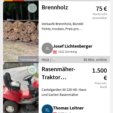
620 mm Stache
Motorfahrzeuge /
Brennholz
75 €
Motormäher/-fräsen
MwSt nicht
ausweisbar
Verkaufe Brennholz, Bündel
Fichte, trocken, Preis pro
Bündel in 4.202 Sonnberg,
Zustellung und Schneiden nach
Wunsch gegen Aufpreis. Holz
Josef Lichtenberger
Brennholz/Scheitholz
4202 Sonnberg
Holz /
36 Min. online
Kleinanzeige
Brennholz/Scheitholz
Rasenmäher-
1.500
Traktor
€
Castelgarden XX
Preis inkl.
MwSt
Castelgarden XX 220 HD. Haus
220 HD
und Garten Rasenmäher
Thomas Leitner