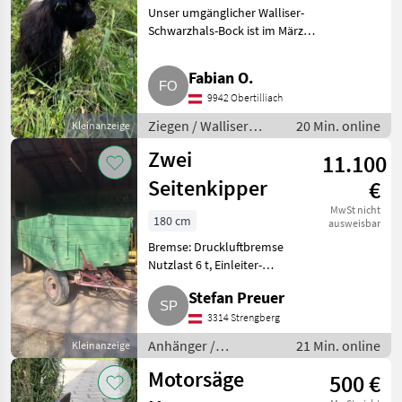
Unser umgänglicher Walliser-
Schwarzhals-Bock ist im März
geboren und sucht ab sofort
ein neues Zuhause. Ziegen
Fabian O.
Walliser Schwarzhalsziegen
9942 Obertilliach
Ziegen / Walliser
20 Min. online
Kleinanzeige
Schwarzhalsziegen
Zwei
11.100
Seitenkipper
€
MwSt nicht
180 cm
ausweisbar
Bremse: Druckluftbremse
Nutzlast 6 t, Einleiter-
Druckluftbremse, 1, 82 x 4, 42 x
Stefan Preuer
0, 92, Reifen 8.25 x 16. Sehr
schöner Zustand. Anhänger
3314 Strengberg
Abschiebewagen
Anhänger /
21 Min. online
Kleinanzeige
Abschiebewagen
Motorsäge
500 €