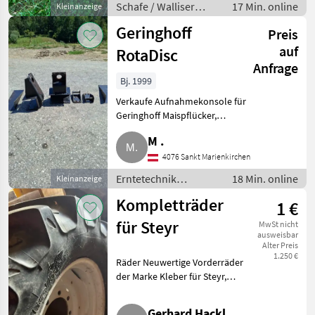
Schafe / Walliser
17 Min. online
Kleinanzeige
Schwarznasenschafe
Geringhoff
Preis
auf
RotaDisc
Anfrage
Bj. 1999
Verkaufe Aufnahmekonsole für
Geringhoff Maispflücker,
passend für Deutz Mähdrescher.
M .
Erntetechnik Ackerbau
Erntevorsätze
4076 Sankt Marienkirchen
Erntetechnik
18 Min. online
Kleinanzeige
Ackerbau /
Kompletträder
1 €
Erntevorsätze
für Steyr
MwSt nicht
ausweisbar
Alter Preis
1.250 €
Räder Neuwertige Vorderräder
der Marke Kleber für Steyr,
Dimension 360/70 R 24.
Gebrauchte Hinterräder der
Gerhard Hackl