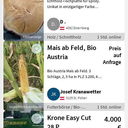
Echtholz-Tischplatte für Epoxy.
Unikat in einzigartiger Farbe
und Musterung. XXL-Astgabel
mit drei Jahrringen. Größe 110 x
D .
90 cm. Stärke 90 mm. Für
4092 Esternberg
Couchtisch, Coffe
Holz / Schnittholz
1 Std. online
Kleinanzeige
Mais ab Feld, Bio
Preis
auf
Austria
Anfrage
Bio Austria Mais ab Feld. 3
Schläge, 2, 5 ha in PLZ 3.200, 4
ha in PLZ 3.105.
Preisvereinbarung am Feld.
Josef Kranawetter
Futterbörse Bio-Futterbörse
3105 St. Pölten
Futterbörse / Bio-
1 Std. online
Gewerblicher Anbieter
Futterbörse
Krone Easy Cut
4.000
28 P
€