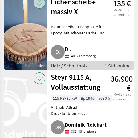
Eichenscheibe
135 €
massiv XL
MwSt nicht
ausweisbar
Baumscheibe, Tischplatte für
Epoxy. Mit schöner Farbe und
Musterung. Größe 80 cm, Stärke
95 mm, plan. CNC. Eyecatcher
D .
als kl. Beistell- und Couchtisch.
4092 Esternberg
Abholung und
Holz / Schnittholz
1 Std. online
Kleinanzeige
Steyr 9115 A,
36.900
Vollausstattung
€
MwSt nicht
115 PS/85 kW
Bj. 1996
5680 h
ausweisbar
Antrieb: Allrad,
Druckluftbremse,
Fronthydraulik, Frontzapfwelle,
Dominik Reichart
Klimaanlage, Plattform: Kabine,
Getriebeart Landmaschine:
3314 Strengberg