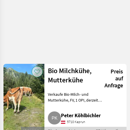
Bio Milchkühe,
Preis
auf
Mutterkühe
Anfrage
Verkaufe Bio-Milch- und
Mutterkühe, FV, 1 OPI, derzeit
alle trächtig, kalben ab Anfang
September, Zustellung möglich.
Peter Köhlbichler
Rindermarkt Fleckvieh Kühe
5710 Kaprun