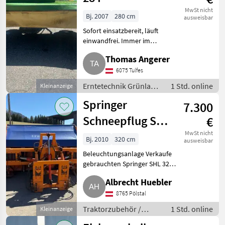
MwSt nicht
Bj. 2007
280 cm
ausweisbar
Sofort einsatzbereit, läuft
einwandfrei. Immer im
Trockenen gestanden und top
Thomas Angerer
gepflegt. Erntetechnik
Grünland Mähwerke
6075 Tulfes
Erntetechnik Grünland
1 Std. online
Kleinanzeige
/ Mähwerke
Springer
7.300
Schneepflug SHL
€
3205-3
MwSt nicht
Bj. 2010
320 cm
ausweisbar
Beleuchtungsanlage Verkaufe
gebrauchten Springer SHL 3205-
3 Schneepflug in Top-Zustand.
Albrecht Huebler
Mit Gleitkufen oder
Stützrädern. Inkl.
8765 Pölstal
Schneestaubschutz. Breite 3, 2
Traktorzubehör /
1 Std. online
Kleinanzeige
m (3-tei
Schneepflüge