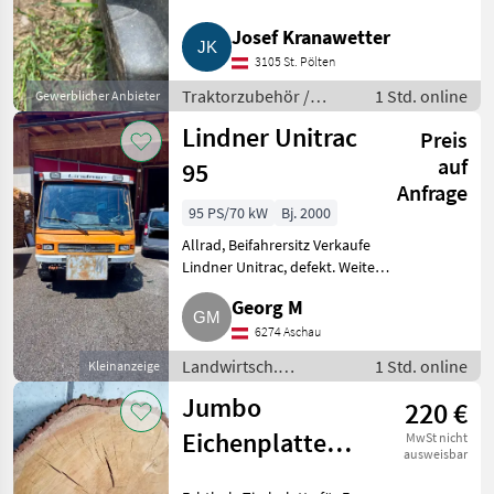
Schaden am 2. Reifen ist einer in
Reserve. Traktorzubehör
Josef Kranawetter
Sonstiges Traktorzubehör
3105 St. Pölten
Traktorzubehör /
1 Std. online
Gewerblicher Anbieter
Sonstiges
Lindner Unitrac
Preis
Traktorzubehör
auf
95
Anfrage
95 PS/70 kW
Bj. 2000
Allrad, Beifahrersitz Verkaufe
Lindner Unitrac, defekt. Weiters
auf Anfrage. Landwirtsch.
Georg M
Motorfahrzeuge Transporter
und Motorkarren
6274 Aschau
Landwirtsch.
1 Std. online
Kleinanzeige
Motorfahrzeuge /
Jumbo
220 €
Transporter und
Motorkarren
Eichenplatte
MwSt nicht
ausweisbar
Tisch