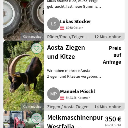
Mitas 480/65 R 28, AC 65, Felge
Holland
gebraucht, fast neue Gummis,
montiert gewesen bei MF 5613.
Lindner
Räder/Pneu/Felgen
Lukas Stocker
Alle
Traktorräder
anzeigen
8960 Öblarn
Räder/Pneu/Felgen /
12 Min. online
Kleinanzeige
MARKTPLATZ
Traktorräder
Aosta-Ziegen
Preis
Marktplatz
Händlerangebote
Kleinanzeigen
auf
und Kitze
Anfrage
Wir haben mehrere Aosta-
Ziegen und Kitze zu vergeben.
Sie sind alle sehr zutraulich und
den Elektrozaun gewohnt.
Manuela Pöschl
Werden nur an einen guten
5423 St. Koloman
Platz vergeben. Ziegen Aos
Ziegen / Aosta Ziegen
14 Min. online
Kleinanzeige
Melkmaschinenpumpe
350 €
Westfalia
MwSt nicht