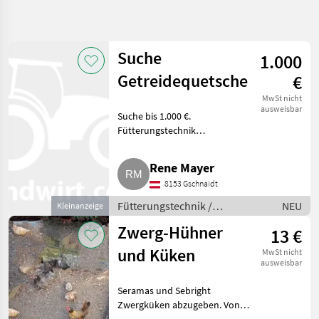
Suche
verfeinern
Suche
1.000
Kategorie
Land
Filter
1
Getreidequetsche
€
47.001
MwSt nicht
KATEGORIE
ausweisbar
Zurücksetzen
Ergebnisse
Suche bis 1.000 €.
WÄHLEN
anzeigen
Fütterungstechnik
Mahlen/Mischen/Musen
Landtechnik
21.854
Rene Mayer
Tiermarkt
8.317
8153 Gschnaidt
Fütterungstechnik /
NEU
Kleinanzeige
Sonstiges
5.122
Mahlen/Mischen/Musen
Zwerg-Hühner
13 €
Forsttechnik
3.657
und Küken
MwSt nicht
ausweisbar
PKW / LKW / Moped
2.270
Seramas und Sebright
Zwergküken abzugeben. Von
Futtermittel
1.622