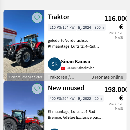
verfeinern
Traktor
116.000
Kategorie
Land
Filter
1
1
€
210 PS/154 kW
Bj. 2024
300 h
3
Preis inkl.
KATEGORIE
MwSt
Zurücksetzen
Ergebnisse
gefederte Vorderachse,
WÄHLEN
anzeigen
Klimaanlage, Luftsitz, 4-Rad
Bremse, AdBlue, ISOBUS
Landtechnik
3
Exklusives Paket, Dyna VT
Sinan Karasu
Getriebe, Autolenksystem, in
MARKEN
34188 Bahçelievler
gutem Zustand. Traktoren
Standard Trakto
Traktoren /
3 Monate online
Gewerblicher Anbieter
Standard
New unused
198.000
Traktoren
Massey
€
Ferguson
400 PS/294 kW
Bj. 2022
20 h
Preis inkl.
MARKTPLATZ
MwSt
Klimaanlage, Luftsitz, 4-Rad
Bremse, AdBlue Exclusive pack,
Marktplatz
Händlerangebote
Kleinanzeigen
Dynavt gearbox, Unused.
Traktoren Standard Traktoren