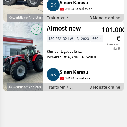
Sinan Karasu
34188 Bahçelievler
Traktoren /
3 Monate online
Gewerblicher Anbieter
Standard
Almost new
101.000
Traktoren
€
180 PS/132 kW
Bj. 2023
660 h
Preis inkl.
MwSt
Klimaanlage, Luftsitz,
Powershuttle, AdBlue Exclusive
pack, Dyne 8 gearbox, In good
condition. Traktoren Standard
Sinan Karasu
Traktoren
34188 Bahçelievler
Traktoren /
3 Monate online
Gewerblicher Anbieter
Standard
Traktoren