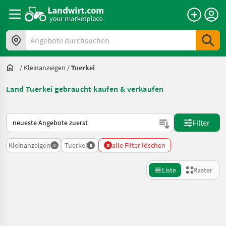
Angebote durchsuchen
/
Kleinanzeigen
/
Tuerkei
Land Tuerkei gebraucht kaufen & verkaufen
So wird auf Landwirt.com sortiert
Filter
x
x
x
Kleinanzeigen
Tuerkei
alle Filter löschen
Liste
Raster
Suche