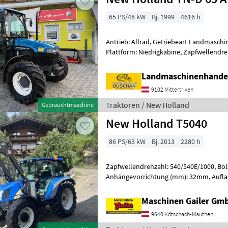
65 PS/48 kW
Bj. 1999
4616 h
Antrieb: Allrad, Getriebeart Landmaschin
Plattform: Niedrigkabine, Zapfwellendre
Höchstgeschwindigkeit in km/h: 40 km/h
Landmaschinenhande
9102 Mittertrixen
Traktoren / New Holland
Gebrauchtmaschine
New Holland T5040
86 PS/63 kW
Bj. 2013
2280 h
Zapfwellendrehzahl: 540/540E/1000, Bo
Anhängevorrichtung (mm): 32mm, Aufla
Ladeluftkühlung, Höchstgeschwindigkeit
Maschinen Gailer Gm
9640 Kötschach-Mauthen