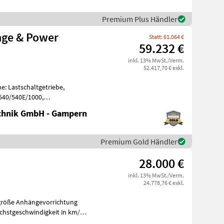
Premium Plus Händler
nge & Power
Statt: 61.064 €
59.232 €
inkl. 13% MwSt./Verm.
52.417,70 € exkl.
e: Lastschaltgetriebe,
 540/540E/1000,
, Aufladung: Tu
chnik GmbH - Gampern
Premium Gold Händler
28.000 €
inkl. 13% MwSt./Verm.
24.778,76 € exkl.
größe Anhängevorrichtung
chstgeschwindigkeit in km/h:
tsc