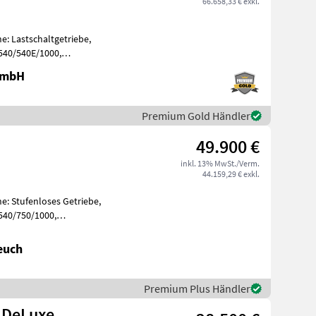
66.658,33 € exkl.
e: Lastschaltgetriebe,
 540/540E/1000,
, Aufladung: Tu
 GmbH
Premium Gold Händler
49.900 €
inkl. 13% MwSt./Verm.
44.159,29 € exkl.
e: Stufenloses Getriebe,
540/750/1000,
, Aufladung: T
euch
Premium Plus Händler
 DeLuxe