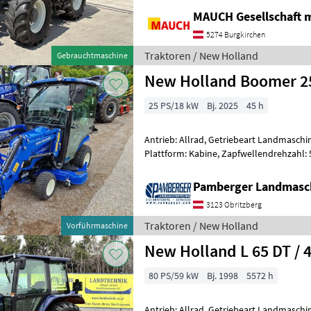
MAUCH Gesellschaft m
5274 Burgkirchen
Traktoren / New Holland
Gebrauchtmaschine
New Holland Boomer 2
25 PS/18 kW
Bj. 2025
45 h
Antrieb: Allrad, Getriebeart Landmaschin
Plattform: Kabine, Zapfwellendrehzahl: 
km/h: 25 km/h, Abgasstufe: Tier 5, Kr
Pamberger Landmasc
3123 Obritzberg
Traktoren / New Holland
Vorführmaschine
New Holland L 65 DT / 
80 PS/59 kW
Bj. 1998
5572 h
Antrieb: Allrad, Getriebeart Landmaschin