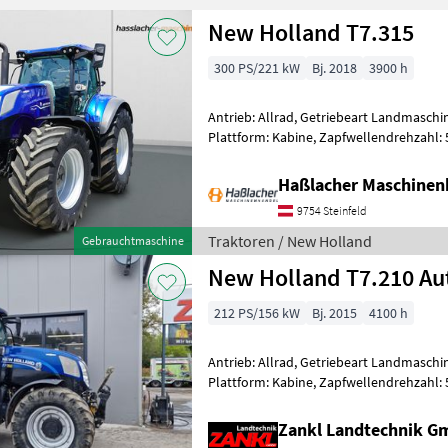
New Holland T7.315
300 PS/221 kW
Bj. 2018
3900 h
Antrieb: Allrad, Getriebeart Landmaschin
Plattform: Kabine, Zapfwellendrehzahl:
Höchstgeschwindigkeit in km/h: 50 km/h
Haßlacher Maschinen
9754 Steinfeld
Traktoren / New Holland
Gebrauchtmaschine
New Holland T7.210 A
212 PS/156 kW
Bj. 2015
4100 h
Antrieb: Allrad, Getriebeart Landmaschin
Plattform: Kabine, Zapfwellendrehzahl:
Höchstgeschwindigkeit in km/h: 50 km/h
Zankl Landtechnik 