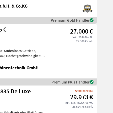
.b.H. & Co.KG
Premium Gold Händler
5 C
27.000 €
inkl. 20 % MwSt.
22.500 € exkl.
e: Stufenloses Getriebe,
540, Höchstgeschwindigkeit in
hinentechnik GmbH
Premium Plus Händler
4835 De Luxe
Statt: 30.900 €
29.973 €
inkl. 13% MwSt./Verm.
26.524,78 € exkl.
e: Schaltgetriebe, Plattform: