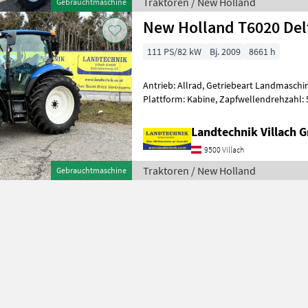
Traktoren / New Holland
Gebrauchtmaschine
New Holland T6020 Del
111 PS/82 kW
Bj. 2009
8661 h
Antrieb: Allrad, Getriebeart Landmaschin
Plattform: Kabine, Zapfwellendrehzahl:
Höchstgeschwindigkeit in km/h: 40 km/h
Landtechnik Villach
9500 Villach
Traktoren / New Holland
Gebrauchtmaschine