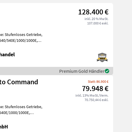
128.400 €
inkl. 20 % MwSt.
107.000 € exkl.
e: Stufenloses Getriebe,
 540/540E/1000/1000E,
, Aufla
handel
Premium Gold Händler
uto Command
Statt: 86.900 €
79.948 €
inkl. 13% MwSt./Verm.
70.750,44 € exkl.
e: Stufenloses Getriebe,
 540E/1000/1000E,
, Aufladung
GmbH