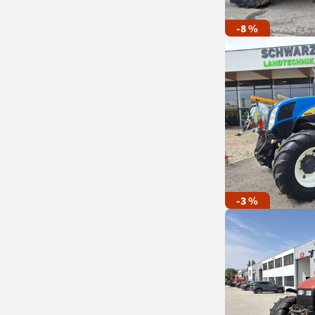
-8 %
-3 %