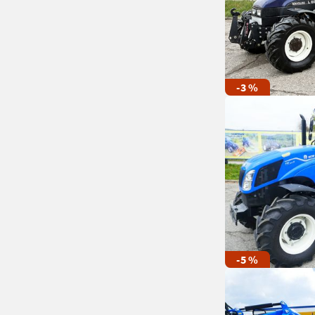
-3 %
-5 %