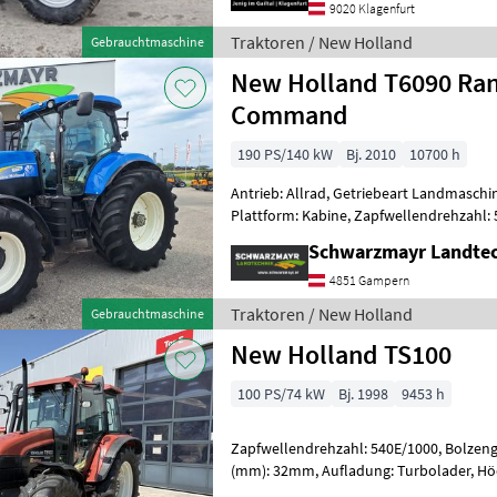
9020 Klagenfurt
Traktoren / New Holland
Gebrauchtmaschine
New Holland T6090 Ra
Command
190 PS/140 kW
Bj. 2010
10700 h
Antrieb: Allrad, Getriebeart Landmaschin
Plattform: Kabine, Zapfwellendrehzahl:
Höchstgeschwindigkeit in km/h: 50 km/h
Schwarzmayr Landte
4851 Gampern
Traktoren / New Holland
Gebrauchtmaschine
New Holland TS100
100 PS/74 kW
Bj. 1998
9453 h
Zapfwellendrehzahl: 540E/1000, Bolzen
(mm): 32mm, Aufladung: Turbolader, Hö
40 km/h, Getriebeart Landmaschine: Las