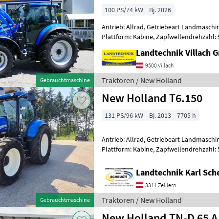
100 PS/74 kW
Bj. 2026
Antrieb: Allrad, Getriebeart Landmaschin
Plattform: Kabine, Zapfwellendrehzahl:
Höchstgeschwindigkeit in km/h: 40 km/h
Landtechnik Villach
9500 Villach
Traktoren / New Holland
Gebrauchtmaschine
New Holland T6.150
131 PS/96 kW
Bj. 2013
7705 h
Antrieb: Allrad, Getriebeart Landmaschin
Plattform: Kabine, Zapfwellendrehzahl: 
Höchstgeschwindigkeit in km/h: 50 km/h
Landtechnik Karl Sch
3311 Zeillern
Traktoren / New Holland
Gebrauchtmaschine
New Holland TN-D 65 A