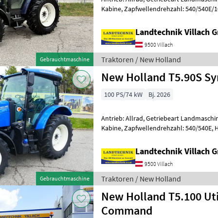
Kabine, Zapfwellendrehzahl: 540/540E/1
km/h: 40 km/h, Aufladung: Turbol
Landtechnik Villach
9500 Villach
Traktoren / New Holland
Gebrauchtmaschine
New Holland T5.90S Sy
100 PS/74 kW
Bj. 2026
Antrieb: Allrad, Getriebeart Landmaschin
Kabine, Zapfwellendrehzahl: 540/540E, 
km/h: 40 km/h, Aufladung: Turbolader
Landtechnik Villach
9500 Villach
Traktoren / New Holland
Gebrauchtmaschine
New Holland T5.100 Uti
Command