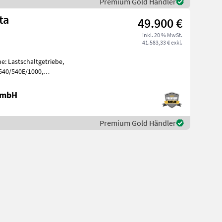
Premium Gold Händler
ta
49.900 €
inkl. 20 % MwSt.
41.583,33 € exkl.
e: Lastschaltgetriebe,
 540/540E/1000,
, Aufladung: Tu
 GmbH
Premium Gold Händler