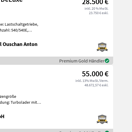
28.500 €
inkl. 20 % MwSt.
23.750 € exkl.
e: Lastschaltgetriebe,
hzahl: 540/540E,
, Aufladung:
l Ouschan Anton
Premium Gold Händler
55.000 €
inkl. 13% MwSt./Verm.
48.672,57 € exkl.
lzengröße
dung: Turbolader mit
 in km/h: 40 km/h, Getriebe
bH