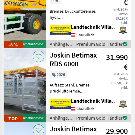
€
9 m³
inkl. 20 %
Bremse: Druckluftbremse,
MwSt.
hydr.
35.190 €
Bordwandverriegelung,
exkl.
Landtechnik Villach GmbH
Typenschein, Hydraulischer
Stützfuß, Hydraulische
9500 Villach
Bordwandverriegelung
Anhänger /
Premium Gold Händler
-8 %
Gebrauchtmaschine
Joskin Trans-KTP 15/45,
Joskin
Joskin Betimax
Hardox Mulde, Heckkla
31.990
RDS 6000
€
Bj. 2026
inkl. 20 %
MwSt.
26.658,33 €
Aufsatz: Stahl, Bremse:
exkl.
Druckluftbremse,
Typenschein, Plane Joskin
Landtechnik Villach GmbH
Viehanhänger RDS 6000,
hydraulisch absenkbar,
9500 Villach
vollverzinkte Ausführung
Anhänger /
Premium Gold Händler
TOP
Gebrauchtmaschine
mit Kunstharzboden,
Joskin
Joskin Betimax
einteilige
29.900