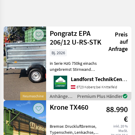
Pongratz EPA
Preis
206/12 U-RS-STK
auf
Anfrage
Bj. 2026
in Serie HzG 750kg einachs
ungebremst Stirnwand
klappbar Aufsatzwände
Landforst TechnikCenter Knittelfeld
600mm Flachplane grau
inkl. 2Stk.
8723 Kobenz bei Knittelfeld
Rohrabstellstützen Um
Anhänger /
Premium Plus Händler
Neumaschine
Ihnen unnötige Wartezeiten
Pongratz
Krone TX460
oder Wegst
88.990
€
Bremse: Druckluftbremse,
inkl. 20 %
MwSt.
Typenschein, Lenkachse,