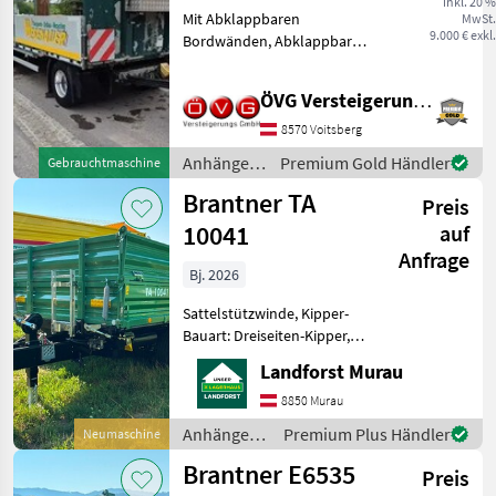
inkl. 20 %
Mit Abklappbaren
MwSt.
9.000 € exkl.
Bordwänden, Abklappbare
Auffahrtsrampen,
Erstzulassung 12.2020,
ÖVG Versteigerungen
18000kg Gesamtgewicht,
Nutzlast 13300kg, mit
8570 Voitsberg
Original Felgen, Ohne
Anhänger /
Premium Gold Händler
Gebrauchtmaschine
Allufelgen!!!!! A
Sonstige
Brantner TA
Preis
10041
auf
Anfrage
Bj. 2026
Sattelstützwinde, Kipper-
Bauart: Dreiseiten-Kipper,
Anzahl Achsen:
Landforst Murau
Tandemachser,
Hydraulische
8850 Murau
Bordwandverriegelung,
Anhänger /
Premium Plus Händler
Neumaschine
Typenschein, Bremse:
Brantner
Brantner E6535
Druckluftbremse TA10041
Preis
mit 1 Hub