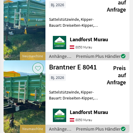
auf
Bj. 2026
Anfrage
Sattelstützwinde, Kipper-
Bauart: Dreiseiten-Kipper,
Anzahl Achsen: Einachser,
Aufsatz: Stahl, Typenschein,
Landforst Murau
Bremse: Hydraulische
8850 Murau
Bremse in Serie 25 km/h
Ausführung Bordwan
Anhänger /
Premium Plus Händler
Neumaschine
Brantner
Brantner E 8041
Preis
auf
Bj. 2026
Anfrage
Sattelstützwinde, Kipper-
Bauart: Dreiseiten-Kipper,
Anzahl Achsen: Einachser,
Pendel-Bordwände,
Landforst Murau
Aufsatz: Stahl, Typenschein,
8850 Murau
Bremse: Hydraulische
Bremse E8041 25 km/h Ausf
Anhänger /
Premium Plus Händler
Neumaschine