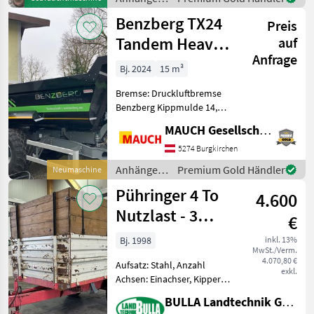
Sonstige
Benzberg TX24
Preis
Tandem Heavy
auf
Anfrage
Duty Basis
Bj. 2024
15 m³
Bremse: Druckluftbremse
Benzberg Kippmulde 14,
6m³ Vollhydraulische
MAUCH Gesellschaft m.b.H. & Co.KG
Heckwand doppelwirkend
Schutzbleche seitlich inkl.
5274 Burgkirchen
Baggerschutz vorne 2
Anhänger /
Premium Gold Händler
Neumaschine
Hubzylinder im Rahmen
Benzberg
Pühringer 4 To
4.600
Nutzlast - 3
€
Seitenkipper
Bj. 1998
inkl. 13%
MwSt./Verm.
4.070,80 €
Aufsatz: Stahl, Anzahl
exkl.
Achsen: Einachser, Kipper-
Bauart: Dreiseiten-Kipper
BULLA Landtechnik GmbH
PÜHRINGER Kipper + 3