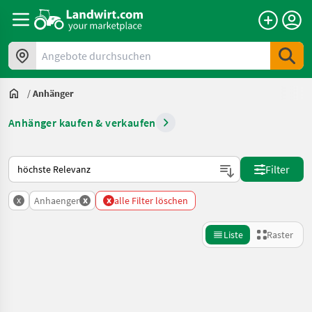
Angebote durchsuchen
/
Anhänger
Anhänger kaufen & verkaufen
So wird auf Landwirt.com sortiert
Filter
x
x
x
Anhaenger
alle Filter löschen
Liste
Raster
Suche