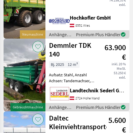
74.158,33 €
Automatische Rückwand
exkl.
neuer Krone TX460
Häckselanhänger - 46m³
Hochkofler GmbH
Fassungsvermögen - hydr.
8551 Wies
Austragung - gelenkte Hin
Anhänger /
Premium Plus Händler
Neumaschine
Krone
Demmler TDK
63.900
140
€
Bj. 2025
12 m³
inkl. 20 %
MwSt.
53.250 €
Aufsatz: Stahl, Anzahl
exkl.
Achsen: Tandemachser,
Kipper-Bauart: Dreiseiten-
Landtechnik Sederl GmbH
Kipper, Bremse:
Druckluftbremse, Pendel-
2724 Hohe Wand
Bordwände, Typenschein,
Anhänger /
Premium Plus Händler
Gebrauchtmaschine
Sattelstützwinde
Demmler
Daltec
Neuwertiger Kipper
5.600
Kleinviehtransporter
€