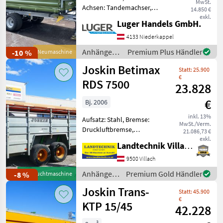
MwSt.
Pühringer
Achsen: Tandemachser,
14.850 €
Kipper-Bauart: Dreiseiten-
exkl.
Fuhrmann
Luger Handels GmbH.
Kipper, Bremse:
Krampe
Hydraulische Bremse,
4133 Niederkappel
Pendel-Bordwände,
Alle
Anhänger /
Premium Plus Händler
-10 %
Neumaschine
Typenschein - zul. GG 8t -
anzeigen
Fliegl
Joskin Betimax
Brücke 4500x2220
Statt: 25.900
€
MARKTPLATZ
RDS 7500
23.828
Marktplatz
Händlerangebote
Kleinanzeigen
€
Bj. 2006
inkl. 13%
Aufsatz: Stahl, Bremse:
MwSt./Verm.
Druckluftbremse,
21.086,73 €
Tandemachse,
exkl.
Landtechnik Villach GmbH
Planenaufbau,
Hydraulischer Stützfuß
9500 Villach
Joskin Viehanhänger RDS
Anhänger /
Premium Gold Händler
-8 %
Gebrauchtmaschine
7500, hydraulisch
Joskin
Joskin Trans-
absenkbar, mit
Statt: 45.900
Tandemachse, vollverz
€
KTP 15/45
42.228