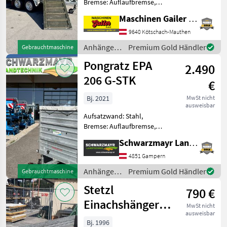
Bremse: Auflaufbremse,
Tandemachse,
Maschinen Gailer GmbH
Beleuchtung,
Planenaufbau,
9640 Kötschach-Mauthen
Typenschein, Plane
Anhänger /
Premium Gold Händler
Gebrauchtmaschine
Gebrauchter Pongratz VA
Pongratz
Pongratz EPA
282T Tandem Viehanhänger
2.490
Holzausführ
206 G-STK
€
Bj. 2021
MwSt nicht
ausweisbar
Aufsatzwand: Stahl,
Bremse: Auflaufbremse,
Anzahl Achsen: Einachser,
Schwarzmayr Landtechnik GmbH - Gampern
Bordwand: Stahl,
Rückmatik, Typenschein,
4851 Gampern
Plane, Plane 88342 PKW
Anhänger /
Premium Gold Händler
Gebrauchtmaschine
Anhänger PRIVATVERKAUF
Pongratz
Stetzl
PKW-Anhän
790 €
Einachshänger
MwSt nicht
ausweisbar
230U
Bj. 1996