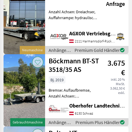
Anfrage
Anzahl Achsen: Dreiachser,
Auffahrrampe: hydraulisch,
Bremse: Druckluftbremse,
Verbreiterungen EDV: 75247
AGXOR Vertriebsgesellschaft Ost GmbH
Achs Tieflade Anhänger mit
Kröpfung Fahrgestell Tiefla
2111 Harmannsdorf-Rückersdorf
Anhänger /
Premium Gold Händler
Neumaschine
Fliegl
Böckmann BT-ST
3.675
3518/35 AS
€
Bj. 2019
inkl. 20 %
MwSt.
3.062,50 €
Bremse: Auflaufbremse,
exkl.
Anzahl Achsen:
Tandemachser, Bordwand:
Oberhofer Landtechnik GmbH
Stahl, Typenschein,
Verzurröse, Verladerampe,
6130 Schwaz
Typenschein Maße : 3530,
Anhänger /
Premium Plus Händler
Gebrauchtmaschine
00x1800, 00x193, 00 mm
Böckmann
Zulässiges Gesamt