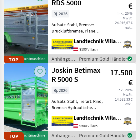
RDS 5000
€
Bj. 2026
inkl. 20 %
MwSt.
24.916,67 €
Aufsatz: Stahl, Bremse:
exkl.
Druckluftbremse, Plane
Joskin Viehanhänger RDS
Landtechnik Villach GmbH
5000 hydr. absenkbar, mit
Planenaufbau, innere
9500 Villach
Trennwand verstellbar,
Anhänger /
Premium Gold Händler
TOP
Gebrauchtmaschine
Kunstharzboden, vordere Ei
Joskin
Joskin Betimax
17.500
R 5000 S
€
Bj. 2026
inkl. 20 %
MwSt.
14.583,33 €
Aufsatz: Stahl, Tierart: Rind,
exkl.
Bremse: Hydraulische
Bremse, Beleuchtung
Landtechnik Villach GmbH
Joskin Betimax R 5000 S
Kastenmaße L 5 m x B 2, 23
9500 Villach
m x H 2, 10 m, Lackierter
Anhänger /
Premium Gold Händler
TOP
Gebrauchtmaschine
Kasten, Räder 445/45R