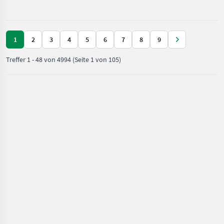
Brantner
1
2
3
4
5
6
7
8
9
Treffer
1
-
48
von
4994
(Seite 1 von 105)