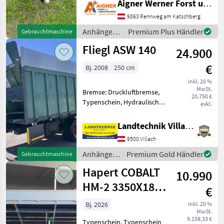
Aigner Werner Forst und Agrartechnik
3500kg Stützlast 150kg
9863 Rennweg am Katschberg
Nutzlast 2828kg 2 Stützfüße
Starke Auffahrschienen mi
Anhänger /
Premium Plus Händler
Gebrauchtmaschine
Eduard
Fliegl ASW 140
24.900
€
Bj. 2008
250 cm
inkl. 20 %
MwSt.
Bremse: Druckluftbremse,
20.750 €
Typenschein, Hydraulischer
exkl.
Stützfuß Fliegl
Abschiebewagen ASW 140,
Landtechnik Villach GmbH
mit Tandemfahrgestell,
9500 Villach
Obenanhängung mit K80
Kugelkopf, hydr. Stützfuß, 2
Anhänger /
Premium Gold Händler
Gebrauchtmaschine
Fliegl
Hapert COBALT
10.990
HM-2 3350X1800
€
3500HZG
Bj. 2026
inkl. 20 %
MwSt.
9.158,33 €
Typenschein, Typenschein