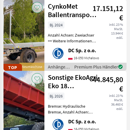
Joskin
CynkoMet
17.151,12
Ballentransportwagen
€
/ bale platform
Bj. 2024
inkl. 23 %
MwSt.
13.944 €
Anzahl Achsen: Zweiachser
exkl.
== Weitere Informationen
(DE) == Cynkomet
DC Sp. z o.o.
Ballentransportwagen T-
608/2 Europäische
16-050 Michałowo
Zulassung Administrative
Anhänger /
Premium Plus Händler
TOP
Neumaschine
Nutzlast: ~10.540 kg* Te
CynkoMet
Sonstige EkoAgri
44.845,80
Eko 18
€
Hakenliftanhänger
Bj. 2026
inkl. 23 %
MwSt.
/ hook trailer
36.460 €
Bremse: Hydraulische
exkl.
Bremse, Anzahl Achsen:
Tandemachser
DC Sp. z o.o.
Hakenliftanhänger EkoAgri
Eko 18 Preis mit
16-050 Michałowo