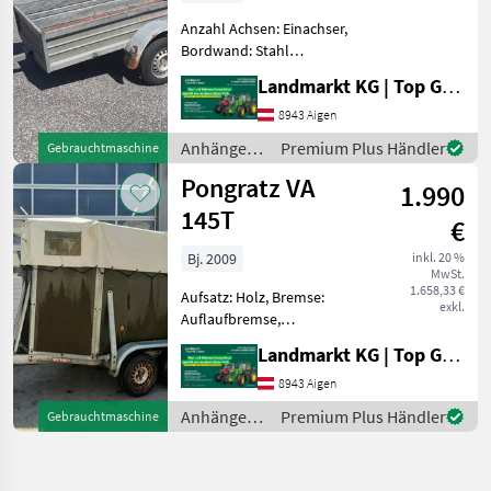
Anzahl Achsen: Einachser,
Bordwand: Stahl
Gebrauchter Stetzl PKW-
Landmarkt KG | Top Gebrauchtmaschinen Zentrum
Anhänger - Baujahr 1996 -
KEINE PAPIERE - Ladefläche
8943 Aigen
L 2300 x B 1100 x H 400mm -
Anhänger /
Premium Plus Händler
Gebrauchtmaschine
Ungebremst -
Stetzl
Pongratz VA
1.990
145T
€
Bj. 2009
inkl. 20 %
MwSt.
1.658,33 €
Aufsatz: Holz, Bremse:
exkl.
Auflaufbremse,
Tandemachse,
Landmarkt KG | Top Gebrauchtmaschinen Zentrum
Planenaufbau,
Typenschein, Plane
8943 Aigen
Gebrauchter Pongratz
Anhänger /
Premium Plus Händler
Gebrauchtmaschine
Viehtransportanhänger VA
Pongratz
145T - Reparaturbedürftig! -
Baujahr