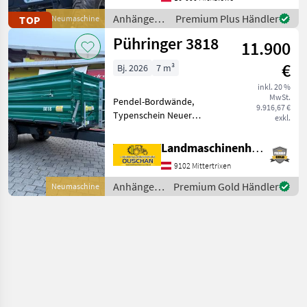
europäischer Zulassung
Anhänger /
Premium Plus Händler
TOP
Neumaschine
ohne Container Maximales
Sonstige
Pühringer 3818
Gesamtgewich
11.900
€
Bj. 2026
7 m³
inkl. 20 %
MwSt.
Pendel-Bordwände,
9.916,67 €
Typenschein Neuer
exkl.
Pühringer Dreiseitenkipper
3818 - Eigengewicht 1480kg
Landmaschinenhandel Ouschan Anton
- Nutzlast 6000kg -
9102 Mittertrixen
Brückenmaße
3850x1820mm -
Anhänger /
Premium Gold Händler
Neumaschine
Pendelaufsatzwand - Gru
Pühringer