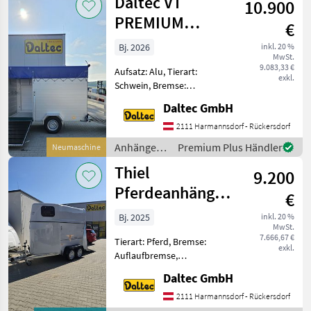
Daltec VT
10.900
PREMIUM
€
Kompakt
Bj. 2026
inkl. 20 %
MwSt.
9.083,33 €
Aufsatz: Alu, Tierart:
exkl.
Schwein, Bremse:
Auflaufbremse,
Daltec GmbH
Typenschein, Beleuchtung
Technische Details hzGG
2111 Harmannsdorf - Rückersdorf
1500 kg / Nutzlast 700 kg
Anhänger /
Premium Plus Händler
Neumaschine
Innenlänge 2900 mm
Daltec
Thiel
Innenbreite 1400
9.200
Pferdeanhänger
€
1,5
Bj. 2025
inkl. 20 %
MwSt.
7.666,67 €
Tierart: Pferd, Bremse:
exkl.
Auflaufbremse,
Typenschein Außenmaße in
Daltec GmbH
mm: 4350 x 2000 x 2760 mm
Innenmaße in mm: 3260 x
2111 Harmannsdorf - Rückersdorf
1380 x 2250 mm hz