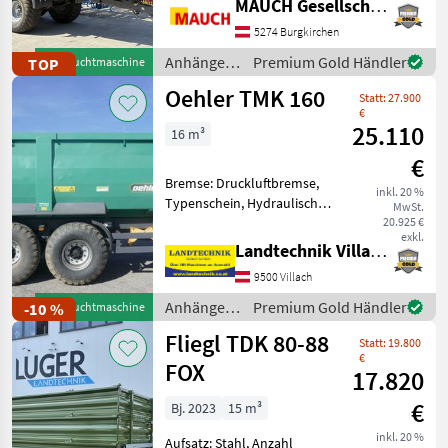
MAUCH Gesellschaft m.b.H. & Co.KG
hydr.
Tieflader
312
Bordwandverriegelung,
5274 Burgkirchen
Automatische Rückwand,
Anhänger /
Premium Gold Händler
TOP
Gebrauchtmaschine
Hydraulischer Stützfuß Hier
Abschiebewagen
213
Metal-Fach
Oehler TMK 160
wird ein sehr schöner
Statt: 27.900
Alle 18
Metal-Fa
€
25.110
anzeigen
16 m³
€
MARKEN
Bremse: Druckluftbremse,
inkl. 20 %
Typenschein, Hydraulischer
MwSt.
Stützfuß Oehler TMK 160
20.925 €
exkl.
Tandemmuldenkipper mit
Landtechnik Villach GmbH
Fliegl
zulässigen Gesamtgewicht
9500 Villach
Brantner
von 16t, 40Km/h
Typisierung, 2-Kreis Druc
Anhänger /
Premium Gold Händler
-10 %
Gebrauchtmaschine
Pronar
Oehler
Fliegl TDK 80-88
Humbaur
Statt: 19.800
€
FOX
Pongratz
17.820
Böckmann
€
Bj. 2023
15 m³
Möslein
inkl. 20 %
Aufsatz: Stahl, Anzahl