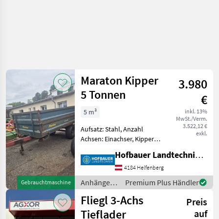
Maraton Kipper
3.980
5 Tonnen
€
5 m³
inkl. 13%
MwSt./Verm.
3.522,12 €
Aufsatz: Stahl, Anzahl
exkl.
Achsen: Einachser, Kipper-
Bauart: Dreiseiten-Kipper
Hofbauer Landtechnik GmbH
Maraton 5 Tonnen Einachs
Dreiseitenkipper 3, 5x1, 8
4184 Helfenberg
Meter mit Aufsatzwände
Anhänger /
Premium Plus Händler
Gebrauchtmaschine
Stahl , ... Sofort
Maraton
Fliegl 3-Achs
Preis
Tieflader
auf