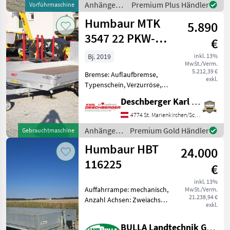
Anhänger /
Premium Plus Händler
Vorführmaschine
Gesamtgewicht: 1500 kg /
Thiel
Humbaur MTK
Eigengew
5.890
3547 22 PKW-
€
Anhänger
Bj. 2019
inkl. 13%
MwSt./Verm.
5.212,39 €
Bremse: Auflaufbremse,
exkl.
Typenschein, Verzurröse,
Verladerampe, Kippbar
Deschberger Karl Landtechnik GesmbH & Co KG
Humbaur MTK 3547 22
PKW-Anhänger (BJ: 2019) -
4774 St. Marienkirchen/Schärding
Gesamtgewicht: 3.500 kg;
Anhänger /
Premium Gold Händler
Gebrauchtmaschine
Nutzlast: ca. 2.680 kg, Brüc
Humbaur
Humbaur HBT
24.000
116225
€
inkl. 13%
Auffahrrampe: mechanisch,
MwSt./Verm.
21.238,94 €
Anzahl Achsen: Zweiachser,
exkl.
Bremse: Druckluftbremse,
Sattelstützwinde,
BULLA Landtechnik GmbH