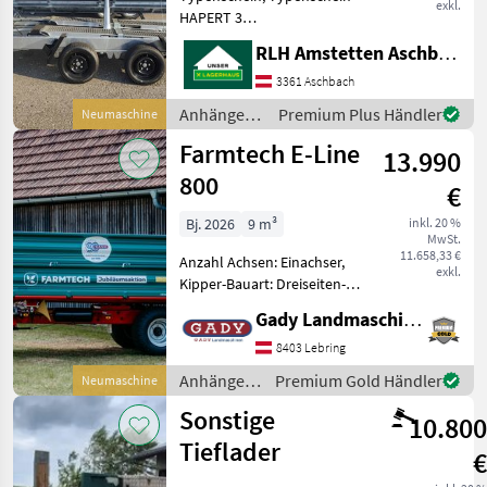
exkl.
HAPERT 3
SEITENKIPPER Cobalt HM-2,
RLH Amstetten Aschbach
3350*1800, 3500KG
Parabelfeder Achsen: 2
3361 Aschbach
Reifen: 195/50 R13 6 Stück
Anhänger /
Premium Plus Händler
Neumaschine
Zurrösen Stützrad vorne,
Hapert
Farmtech E-Line
höhenverstell
13.990
800
€
Bj. 2026
9 m³
inkl. 20 %
MwSt.
11.658,33 €
Anzahl Achsen: Einachser,
exkl.
Kipper-Bauart: Dreiseiten-
Kipper, Bremse:
Gady Landmaschinen GmbH
Druckluftbremse !!90 Jahre
Gady Jubiläum!!
8403 Lebring
Ausstattung: -
Anhänger /
Premium Gold Händler
Neumaschine
Bordwandhöhe
Farmtech
Sonstige
500+500mm - Brückenmaße
10.800
Tieflader
€