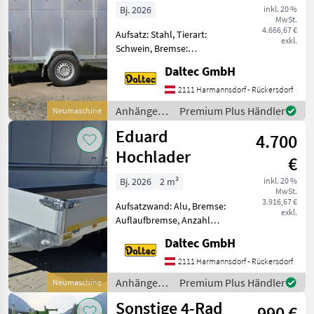
Bj. 2026
inkl. 20 %
MwSt.
4.666,67 €
Aufsatz: Stahl, Tierart:
exkl.
Schwein, Bremse:
Auflaufbremse,
Daltec GmbH
Typenschein Höchzul.
Gesamtgewicht 1300kg
2111 Harmannsdorf - Rückersdorf
Nutzlast 795kg Innenmaße:
Anhänger /
Premium Plus Händler
Neumaschine
2580x1400x1480
Daltec
Eduard
Außenmasse: 4160x1910x
4.700
Hochlader
€
Bj. 2026
2 m³
inkl. 20 %
MwSt.
3.916,67 €
Aufsatzwand: Alu, Bremse:
exkl.
Auflaufbremse, Anzahl
Achsen: Tandemachser,
Daltec GmbH
Bordwand: Alu,
Typenschein, Verzurröse,
2111 Harmannsdorf - Rückersdorf
Verladerampe, Typenschein
Anhänger /
Premium Plus Händler
Neumaschine
Hochlader mit Rampen
Eduard
Sonstige 4-Rad
406x200x30 3000
990 €