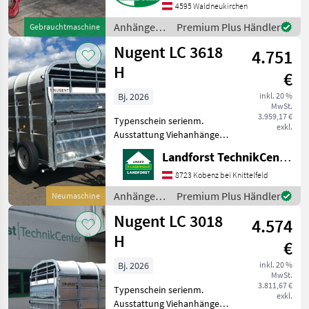
Seitenkipper + 1 Achs +
4595 Waldneukirchen
Plateaugröße 2, 95 m x 1, 8
Anhänger /
Premium Plus Händler
Gebrauchtmaschine
m + Stahlbordwand
Pühringer
Nugent LC 3618
4.751
H
€
Bj. 2026
inkl. 20 %
MwSt.
3.959,17 €
Typenschein serienm.
exkl.
Ausstattung Viehanhänger
mit 2 Achsen
Landforst TechnikCenter Knittelfeld
Abmessungen: L 3, 71m / B
1, 80m / H 1, 93m
8723 Kobenz bei Knittelfeld
Höchstzulässiges
Anhänger /
Premium Plus Händler
Neumaschine
Gesamtgewicht 3.500 kg
Nugent
Nugent LC 3018
Eigengewicht ca. 1.250 kg
4.574
H
€
Bj. 2026
inkl. 20 %
MwSt.
3.811,67 €
Typenschein serienm.
exkl.
Ausstattung Viehanhänger