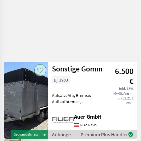
Sonstige Gomm
6.500
€
Bj. 1983
inkl. 13%
MwSt./Verm.
Aufsatz: Alu, Bremse:
5.752,21 €
Auflaufbremse,
exkl.
Tandemachse,
Typenschein, Plane,
Auer GmbH
Beleuchtung Sehr guter
6145 Navis
Zustand Pickerl frisch
gemacht Innenmaß 1, 80m
Anhänger /
Premium Plus Händler
Gebrauchtmaschine
x 3, 05m Holzboden mit
Sonstige