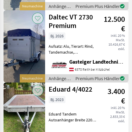
u. rechts Bereifung 445/45 R
Anhänger /
Premium Plus Händler
Neumaschine
19.5 ADM 991 neu Plateaugr
Brantner
Daltec VT 2730
12.500
Premium
€
Bj. 2026
inkl. 20 %
MwSt.
10.416,67 €
Aufsatz: Alu, Tierart: Rind,
exkl.
Tandemachse,
Typenschein, Plane,
Gasteiger Landtechnik GmbH
Beleuchtung Rahmen
Feuerverzinkt Aufbau aus
6370 Reith bei Kitzbühel
robusten 25mm Alu-
Anhänger /
Premium Plus Händler
Neumaschine
Hohlprofilen Seitliche
Daltec
Eduard 4/4022
Laderampe mit Federen
3.400
€
Bj. 2023
inkl. 20 %
MwSt.
Eduard Tandem
2.833,33 €
Autoanhänger Breite 220
exkl.
Länge 406 Eigengewicht
672kg Gesamtgewicht