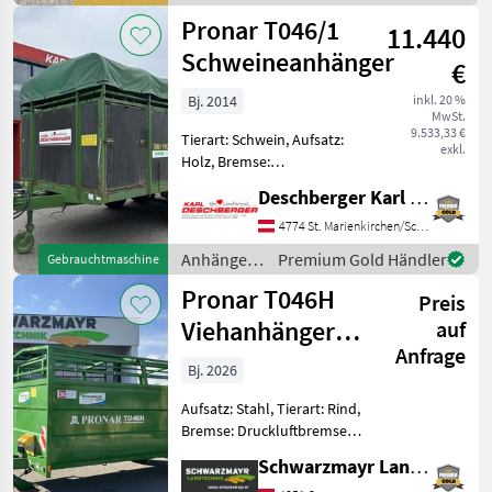
68558S Bauanhäng
Pronar
Pronar T046/1
11.440
Schweineanhänger
€
Bj. 2014
inkl. 20 %
MwSt.
9.533,33 €
Tierart: Schwein, Aufsatz:
exkl.
Holz, Bremse:
Druckluftbremse,
Deschberger Karl Landtechnik GesmbH & Co KG
Tandemachse,
Planenaufbau,
4774 St. Marienkirchen/Schärding
Typenschein, Plane Pronar
Anhänger /
Premium Gold Händler
Gebrauchtmaschine
T046/1 Schweineanhänger
Pronar
Pronar T046H
(BJ: 2014) für Traktor mit
Preis
Druckluft
Viehanhänger
auf
Anfrage
hydr.
Bj. 2026
Aufsatz: Stahl, Tierart: Rind,
Bremse: Druckluftbremse,
Planenaufbau, Typenschein
Schwarzmayr Landtechnik GmbH - Gampern
Nr. 68564