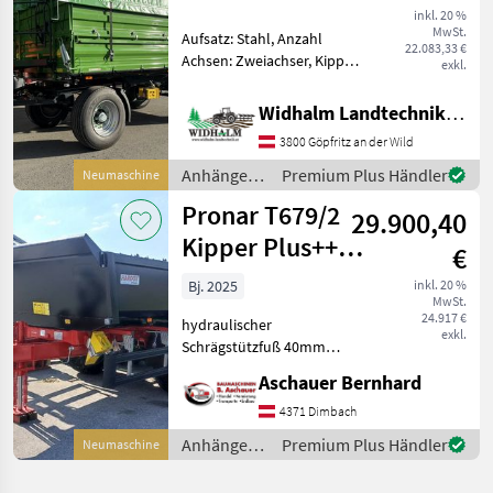
inkl. 20 %
MwSt.
Aufsatz: Stahl, Anzahl
22.083,33 €
Achsen: Zweiachser, Kipper-
exkl.
Bauart: Dreiseiten-Kipper,
Bremse: Druckluftbremse,
Widhalm Landtechnik GmbH
Pendel-Bordwände,
3800 Göpfritz an der Wild
Typenschein, Plane
Bereifung 385/65 R22, 5
Anhänger /
Premium Plus Händler
Neumaschine
NEU, Bord
Pronar
Pronar T679/2
29.900,40
Kipper Plus++
€
mit Hardox
Bj. 2025
inkl. 20 %
MwSt.
24.917 €
hydraulischer
exkl.
Schrägstützfuß 40mm
Zugöse 2-leiter
Aschauer Bernhard
Druckluftbremsanlage Keile
mit Halter
4371 Dimbach
Kunststoffkotflügel hydr.
Anhänger /
Premium Plus Händler
Neumaschine
Bordwandverriegelung
Pronar
Hydraulischer Stützf