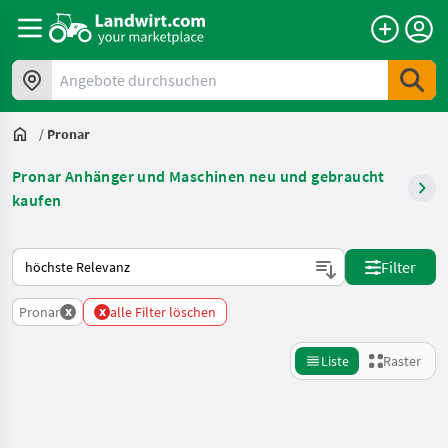
Angebote durchsuchen
/
Pronar
Pronar Anhänger und Maschinen neu und gebraucht
kaufen
So wird auf Landwirt.com sortiert
Filter
x
x
Pronar
alle Filter löschen
Liste
Raster