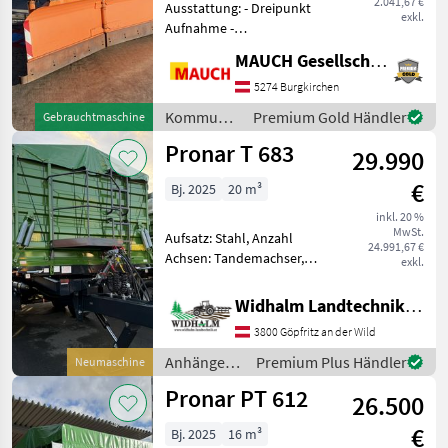
2.041,67 €
Ausstattung: - Dreipunkt
exkl.
Aufnahme -
Begrenzungsleuchten -
MAUCH Gesellschaft m.b.H. & Co.KG
hydr. Scharverstellung -
Abstellstützen Das Gerät ist
5274 Burgkirchen
in Burgkirchen lagernd.
Kommunalgeräte
Premium Gold Händler
Gebrauchtmaschine
Damit ich mir aus
/ Pronar
Pronar T 683
29.990
€
Bj. 2025
20 m³
inkl. 20 %
MwSt.
Aufsatz: Stahl, Anzahl
24.991,67 €
Achsen: Tandemachser,
exkl.
Kipper-Bauart: Dreiseiten-
Kipper, Bremse:
Widhalm Landtechnik GmbH
Druckluftbremse, Pendel-
3800 Göpfritz an der Wild
Bordwände, Typenschein,
Hydraulischer Stützfuß,
Anhänger /
Premium Plus Händler
Neumaschine
Plane 800+800
Pronar
Pronar PT 612
26.500
€
Bj. 2025
16 m³