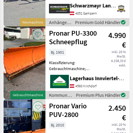
Druckluftbremse,
Schwarzmayr Landtechnik GmbH - Gampern
Typenschein, Hydraulischer
Stützfuß, Lenkachse Nr.
4851 Gampern
68561 Hakenliftanhänger
Anhänger /
Premium Gold Händler
Neumaschine
Serienausstattung:
Pronar
Pronar PU-3300
Tandemfahrwerk
4.990
Schneepflug
€
Bj. 1901
inkl. 20 %
MwSt.
4.158,33 €
Klassifizierung:
exkl.
Gebrauchtmaschine;
Weitere
Lagerhaus Innviertel-Traunviertel-Urfahr eGen, Kirchdorf
Maschinenmerkmale:
+Räumbreite:
4560 Kirchdorf
2700mm/2900mm
Kommunalgeräte
Premium Plus Händler
Gebrauchtmaschine
+Eigengewicht 680 Kg
/ Pronar
Pronar Vario
+Dreipunkt Anbau
2.450
Kommunalgeräte
PUV-2800
€
Winterdienst
Bj. 2010
inkl. 20 %
MwSt.