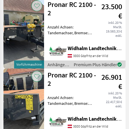
Pronar RC 2100 -
Ausstattung
23.500
2
€
inkl. 20 %
Anzahl Achsen:
MwSt.
19.583,33 €
Tandemachser, Bremse:
exkl.
Druckluftbremse,
Auffahrrampe: mechanisch,
Widhalm Landtechnik GmbH
Bremse: Druckluftbremse,
Typenschein, Hydraulischer
3800 Göpfritz an der Wild
Stützfuß hydr. Stützfuß,
Anhänger /
Premium Plus Händler
Vorführmaschine
Druckluftbrem
Pronar
Pronar RC 2100 -
26.901
2
€
inkl. 20 %
Anzahl Achsen:
MwSt.
22.417,50 €
Tandemachser, Bremse:
exkl.
Druckluftbremse,
Auffahrrampe: hydraulisch,
Widhalm Landtechnik GmbH
Bremse: Druckluftbremse,
Typenschein, Hydraulischer
3800 Göpfritz an der Wild