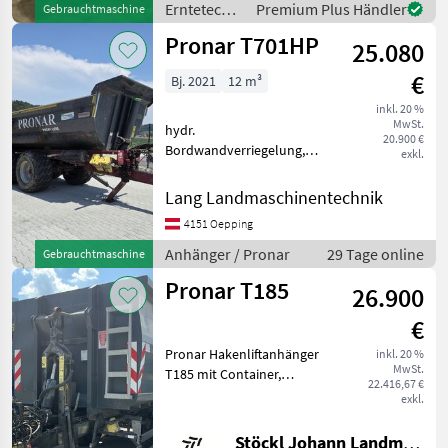
Grünland
Erntetechnik
Premium Plus Händler
Gebrauchtmaschine
Rundballenpressen
Grünland /
Pronar T701HP
25.080
Pronar
€
Bj. 2021
12 m³
inkl. 20 %
MwSt.
hydr.
20.900 €
Bordwandverriegelung,
exkl.
Typenschein, Hydraulischer
Stützfuß, Hydraulische
Lang Landmaschinentechnik
Bordwandverriegelung 40
4151 Oepping
km/h Ausführung Zul.
Gesamtgewicht: 22T
Anhänger / Pronar
29 Tage online
Gebrauchtmaschine
Anhänger Muldenkipper
Pronar T185
26.900
€
Pronar Hakenliftanhänger
inkl. 20 %
MwSt.
T185 mit Container,
22.416,67 €
Druckluftanlage, Hydr.
exkl.
Stützfuss, wie steht (A)
Anhänger
Stöckl Johann Landmaschinen GesmbH & Co KG