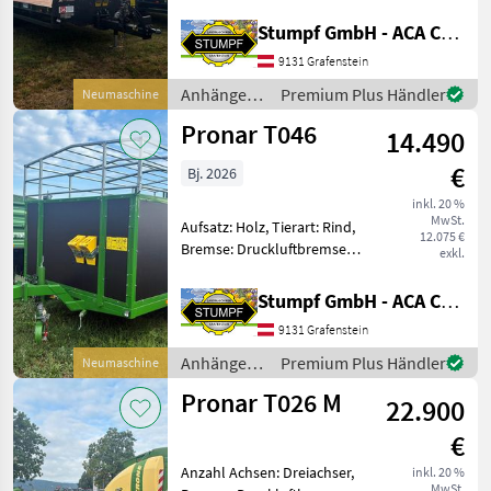
Bremse: Druckluftbremse,
Marktplatz
Händlerangebote
Typenschein, Hydraulischer
Kleinanzeigen
Stumpf GmbH - ACA Center Stumpf
Stützfuß Der Pronar
9131 Grafenstein
Tieflader des Modells RC
2100 besticht d
Anhänger /
Premium Plus Händler
Neumaschine
Pronar
Pronar T046
14.490
€
Bj. 2026
inkl. 20 %
MwSt.
Aufsatz: Holz, Tierart: Rind,
12.075 €
Bremse: Druckluftbremse,
exkl.
Typenschein, Plane,
Beleuchtung Der Anhänger
Stumpf GmbH - ACA Center Stumpf
für Tiertransporte der
9131 Grafenstein
Marke Pronar, Modell T046 ,
ist speziell für de
Anhänger /
Premium Plus Händler
Neumaschine
Pronar
Pronar T026 M
22.900
€
Anzahl Achsen: Dreiachser,
inkl. 20 %
MwSt.