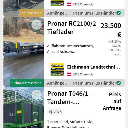
Stützfuß Sofort Verfügbar!
8832 Oberwölz
Pronar T185/1
Anhänger /
Premium Plus Händler
Neumaschine
Hakenliftanhänger. AKTION
Pronar
Pronar RC2100/2
Ausstattung & De
23.500
Tieflader
€
inkl. 20 %
Auffahrrampe: mechanisch,
MwSt.
19.583,33 €
Anzahl Achsen:
exkl.
Tandemachser, Bremse:
Druckluftbremse,
Eichmann Landtechnik GmbH
Hydraulischer Stützfuß
Sofort Verfügbar // B093 //
8832 Oberwölz
Pronar RC2100/2 Tieflader
Anhänger /
Premium Plus Händler
Gebrauchtmaschine
mit mechan
Pronar
Pronar T046/1 -
Preis
Tandem-
auf
Anfrage
Viehanhänger
Bj. 2025
Tierart: Rind, Aufsatz: Holz,
Bremse: Druckluftbremse,