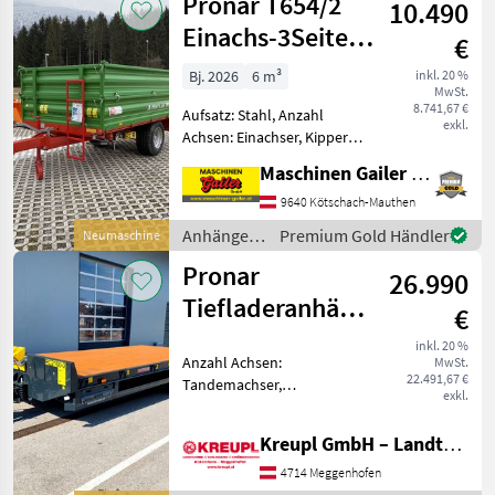
Pronar T654/2
10.490
hat inte
Einachs-3Seiten-
€
Kipper mit hydr.
Bj. 2026
6 m³
inkl. 20 %
MwSt.
Bremse
8.741,67 €
Aufsatz: Stahl, Anzahl
exkl.
Achsen: Einachser, Kipper-
Bauart: Dreiseiten-Kipper,
Maschinen Gailer GmbH
Bremse: Hydraulische
Bremse Neuer Pronar
9640 Kötschach-Mauthen
T654/2 Einachs-3Seiten-
Anhänger /
Premium Gold Händler
Neumaschine
Kipper mit folgender Aussta
Pronar
Pronar
26.990
Tiefladeranhänger
€
RC 2100/2
inkl. 20 %
Anzahl Achsen:
MwSt.
22.491,67 €
Tandemachser,
exkl.
Auffahrrampe: hydraulisch,
Bremse: Druckluftbremse,
Kreupl GmbH – Landtechnik – Schlosserei – Anhänger
Bremse: Druckluftbremse,
Typenschein Sonderpreis
4714 Meggenhofen
für ausgestelltes