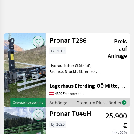
Pronar T286
Preis
auf
Bj. 2019
Anfrage
Hydraulischer Stützfuß,
Bremse: Druckluftbremse
2Zylinder, ----
PRIVATVERKAUF Anhänger
Lagerhaus Eferding-OÖ Mitte, Frankenmarkt
Hakenliftanhänger
4890 Frankenmarkt
Anhänger /
Premium Plus Händler
Gebrauchtmaschine
Pronar
Pronar T046H
25.900
€
Bj. 2026
inkl. 20 %