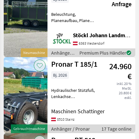
Anfrage
Beleuchtung,
Planenaufbau, Plane
Verschiedene Pronar
Tiertransportanhänger auf
Stöckl Johann Landmaschinen GesmbH & Co KG
Lager und sofort verfügbar,
6363 Westendorf
fragen Sie uns….. Anhänger
Anhänger für
Anhänger /
Premium Plus Händler
Neumaschine
Tiertransporte
Pronar
Pronar T 185/1
24.960
€
Bj. 2026
inkl. 20 %
MwSt.
Hydraulischer Stützfuß,
20.800 €
Lenkachse
exkl.
Hackenliftanhänger Pronar
mit 15T GG, 11900 kg NL, 2
Maschinen Schattinger
Leiter DL Anlage mit ALB, 40
8510 Stainz
km/h Ausführung,
Werkzeugkasten, hydr.
Anhänger / Pronar
17 Tage online
Gebrauchtmaschine
Abstützung