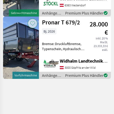
Hakenliftanhänger
6363 Westendorf
Anhänger /
Premium Plus Händler
Gebrauchtmaschine
Pronar
Pronar T 679/2
28.000
€
Bj. 2026
inkl. 20 %
MwSt.
Bremse: Druckluftbremse,
23.333,33 €
Typenschein, Hydraulischer
exkl.
Stützfuß, Automatische
Rückwand Aufsätze
Widhalm Landtechnik GmbH
800mm, Werkzeugkasten,
3800 Göpfritz an der Wild
Druckluftbremse mit ALB
Regler WABCO, Bereifung
Anhänger /
Premium Plus Händler
Vorführmaschine
560/
Pronar