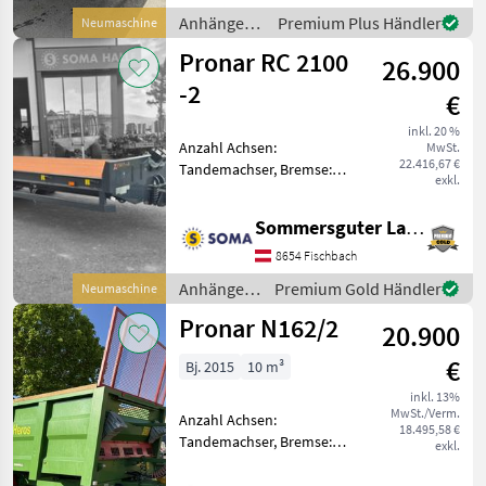
Stützfuß hydr. Stützfuß,
Anhänger /
Premium Plus Händler
Neumaschine
Druckluftbre
Pronar
Pronar RC 2100
26.900
-2
€
inkl. 20 %
Anzahl Achsen:
MwSt.
22.416,67 €
Tandemachser, Bremse:
exkl.
Druckluftbremse,
Auffahrrampe: hydraulisch,
Sommersguter Landmaschinen GmbH
Bremse: Druckluftbremse,
Hydraulischer Stützfuß -
8654 Fischbach
hydr. Stützfuß -
Anhänger /
Premium Gold Händler
Neumaschine
Druckluftbremse mit AL
Pronar
Pronar N162/2
20.900
€
Bj. 2015
10 m³
inkl. 13%
MwSt./Verm.
Anzahl Achsen:
18.495,58 €
Tandemachser, Bremse:
exkl.
Druckluftbremse ohne ALB,
Hydraulischer Vorschub