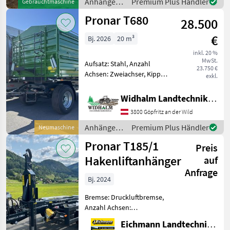
Anhänger /
Premium Plus Händler
Gebrauchtmaschine
Knickdeichsel. Zusätzlich
Pronar
Pronar T680
28.500
€
Bj. 2026
20 m³
inkl. 20 %
MwSt.
Aufsatz: Stahl, Anzahl
23.750 €
Achsen: Zweiachser, Kipper-
exkl.
Bauart: Dreiseiten-Kipper,
Bremse: Druckluftbremse,
Widhalm Landtechnik GmbH
Pendel-Bordwände,
3800 Göpfritz an der Wild
Typenschein, Plane
Schnelllaufachsen, neue
Anhänger /
Premium Plus Händler
Neumaschine
Reifen 3
Pronar
Pronar T185/1
Preis
Hakenliftanhänger
auf
Anfrage
Bj. 2024
Bremse: Druckluftbremse,
Anzahl Achsen:
Tandemachser,
Eichmann Landtechnik GmbH
Typenschein, Hydraulischer