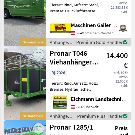
MwSt.
Tierart: Rind, Aufsatz: Stahl,
21.583,33 €
Bremse: Druckluftbremse,
exkl.
Planenaufbau,
Typenschein, Hydraulischer
Maschinen Gailer GmbH
Stützfuß, Plane
9640 Kötschach-Mauthen
Großviehanhänger mit
folgender Ausstattung: *
Anhänger /
Premium Gold Händler
Neumaschine
Riffelblech
Pronar
Pronar T046
14.400
Viehanhänger
€
mit Holzwände
Bj. 2026
inkl. 20 %
MwSt.
12.000 €
Tierart: Rind, Aufsatz: Holz,
exkl.
Bremse: Hydraulische
Bremse, Beleuchtung,
Eichmann Landtechnik GmbH
Planenaufbau, Plane Sofort
Verfügbar! Pronar T046
8832 Oberwölz
Viehanhänger mit
Anhänger /
Premium Plus Händler
Neumaschine
wasserdichtem Sperrholz.
Pronar
Pronar T285/1
Au
Preis