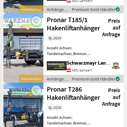
Viehtransportanhänger
4851 Gampern
hydraulisch absenkbar
Anhänger /
Premium Gold Händler
Neumaschine
Serienausstattung: - Riffe
Pronar
Pronar T185/1
Preis
Hakenliftanhänger
auf
Anfrage
Bj. 2026
Anzahl Achsen:
Tandemachser, Bremse:
Druckluftbremse,
Schwarzmayr Landtechnik GmbH - Gampern
Typenschein, Hydraulischer
Stützfuß Nr. 68559
4851 Gampern
Serienausstattung: -
Anhänger /
Premium Gold Händler
Neumaschine
Tandemfahrwerk mit
Pronar
Pronar T286
Parabelfederung - Starr
Preis
Hakenliftanhänger
auf
Anfrage
Bj. 2026
Anzahl Achsen:
Tandemachser, Bremse: