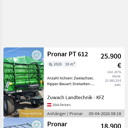
Pronar PT 612
25.900
€
Bj. 2026
16 m³
inkl. 20 %
MwSt.
Anzahl Achsen: Zweiachser,
21.583,33 €
Kipper-Bauart: Dreiseiten-
exkl.
Kipper, Bremse:
Druckluftbremse, Plane
Zuwach Landtechnik - KFZ
Pronar PT612 2-Achs-
3844 Reibers
Dreiseitenkipper 16 Tonnen
Technische Daten Bauja
Anhänger / Pronar
09-04-2026 08:18
Neumaschine
Pronar
18.900