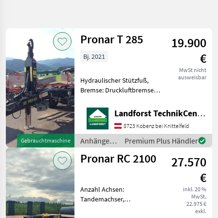
Suche
verfeinern
Pronar T 285
19.900
Kategorie
Land
Filter
1
€
Bj. 2021
264
MwSt nicht
AKTUELLER
Zurücksetzen
Ergebnisse
ausweisbar
Hydraulischer Stützfuß,
PFAD
anzeigen
Bremse: Druckluftbremse,
Pronar
Anzahl Achsen:
Tandemachser Baujahr
Landforst TechnikCenter Knittelfeld
KATEGORIE
2021 hydr. Stützfuß
WÄHLEN
8723 Kobenz bei Knittelfeld
einfachw. Tandemachse
Druckluftbremse sehr
Anhänger /
Premium Plus Händler
Gebrauchtmaschine
Landtechnik
230
starke Gebrauchs- u
Pronar
Pronar RC 2100
27.570
Kommunaltechnik
33
€
Forsttechnik
1
Anzahl Achsen:
inkl. 20 %
MwSt.
Tandemachser,
22.975 €
Auffahrrampe: hydraulisch,
MARKTPLATZ
exkl.