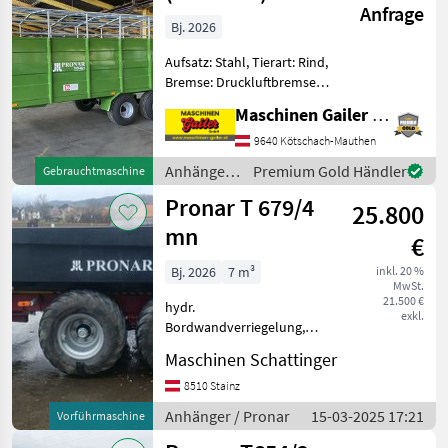
Anfrage
hydr. Viehtreppe
Bj. 2026
Aufsatz: Stahl, Tierart: Rind,
Bremse: Druckluftbremse,
Tandemachse,
Maschinen Gailer GmbH
Planenaufbau,
Automatische Rückwand,
9640 Kötschach-Mauthen
Hydraulische
Anhänger /
Premium Gold Händler
Gebrauchtmaschine
Bordwandverriegelung,
Pronar
Pronar T 679/4
Plane Neumaschine mit
25.800
folgender
mn
€
Bj. 2026
7 m³
inkl. 20 %
MwSt.
21.500 €
hydr.
exkl.
Bordwandverriegelung,
Typenschein, Hydraulischer
Maschinen Schattinger
Stützfuß Pronar
Baumuldenkipper T 679/4
8510 Stainz
mn mit hydr. Heckklappe
Anhänger / Pronar
15-03-2025 17:21
Vorführmaschine
und integrierte
Auffahrrampen. Anhänger