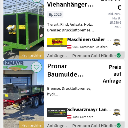
Viehanhänger
€
T046/1
Bj. 2026
inkl. 20 %
MwSt.
(Kurier10)
15.750 €
Tierart: Rind, Aufsatz: Holz,
exkl.
Bremse: Druckluftbremse,
Tandemachse,
Maschinen Gailer GmbH
Planenaufbau,
Typenschein, Plane Pronar
9640 Kötschach-Mauthen
Viehanhänger T046/1
Anhänger /
Premium Gold Händler
Neumaschine
(Kurier10) mit folgender
Pronar
Pronar
Ausstattung: * A
Preis
Baumulde
auf
Anfrage
T679/2
Bremse: Druckluftbremse,
hydr.
Bordwandverriegelung,
Typenschein, Hydraulischer
Schwarzmayr Landtechnik GmbH - Gampern
Stützfuß, Automatische
Rückwand, Hydraulische
4851 Gampern
Bordwandverriegelung Nr.
Anhänger /
Premium Gold Händler
Neumaschine