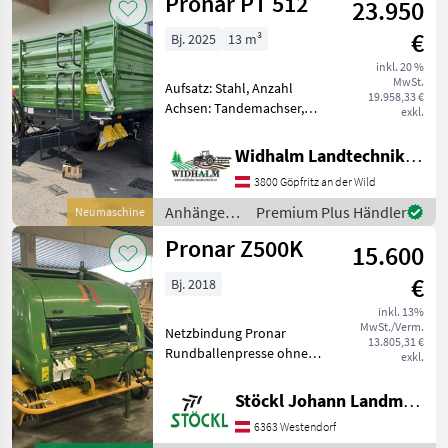
Pronar PT 512
23.950
€
Bj. 2025
13 m³
inkl. 20 %
MwSt.
Aufsatz: Stahl, Anzahl
19.958,33 €
Achsen: Tandemachser,
exkl.
Kipper-Bauart: Zweiseiten-
Kipper, Bremse:
Widhalm Landtechnik GmbH
Druckluftbremse, Pendel-
3800 Göpfritz an der Wild
Bordwände, Hydraulischer
Stützfuß 25km/h, 385/65
Anhänger /
Premium Plus Händler
Neumaschine
R22, 5 RE,
Pronar
Pronar Z500K
15.600
€
Bj. 2018
inkl. 13%
MwSt./Verm.
Netzbindung Pronar
13.805,31 €
Rundballenpresse ohne
exkl.
Schneidwerk, mit
Netzbindung, Breite
Stöckl Johann Landmaschinen GesmbH & Co KG
Bereifung, wenig Ballen
6363 Westendorf
gepresst (B) Erntetechnik