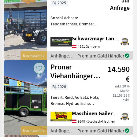
auf
Bj. 2025
Anfrage
Anzahl Achsen:
Tandemachser, Bremse:
Druckluftbremse,
Typenschein, Hydraulischer
Schwarzmayr Landtechnik GmbH - Gampern
Stützfuß, Lenkachse EDV:
4851 Gampern
70221 Hakenliftanhänger
Tandemfahrwerk mit
Anhänger /
Premium Gold Händler
Neumaschine
Parabelfederung
Pronar
Pronar
14.590
Viehanhänger
€
T046 (Kurier 6)
Bj. 2026
inkl. 20 %
MwSt.
Top Ausstattung
12.158,33 €
Tierart: Rind, Aufsatz: Holz,
exkl.
Bremse: Hydraulische
Bremse, Beleuchtung,
Maschinen Gailer GmbH
Planenaufbau, Plane
Pronar Viehanhänger
9640 Kötschach-Mauthen
T046/1 (Kurier10)
Anhänger /
Premium Gold Händler
Neumaschine
Neumaschine mit folgender
Pronar