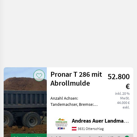
Pronar T 286 mit
52.800
Abrollmulde
€
inkl. 20 %
Anzahl Achsen:
MwSt.
44.000 €
Tandemachser, Bremse:
exkl.
Druckluftbremse Zu
verkaufen ist ein Pronar
Andreas Auer Landmaschinen Handel
Hakenliftanhänger mit
Abrollmulde,
3631 Ottenschlag
Eigenölversorgung und