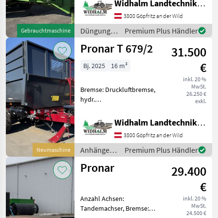
Widhalm Landtechnik GmbH
keine
3800 Göpfritz an der Wild
Gemeinschaftsmaschine!
nur eigengebrauch, 15to
Düngung
Premium Plus Händler
Gebrauchtmaschine
Gesamtgewicht, Bereifung
und
Pronar T 679/2
500
31.500
Beregnung
/ Pronar
€
Bj. 2025
16 m³
inkl. 20 %
MwSt.
Bremse: Druckluftbremse,
26.250 €
hydr.
exkl.
Bordwandverriegelung,
Typenschein, Hydraulischer
Widhalm Landtechnik GmbH
Stützfuß, Automatische
3800 Göpfritz an der Wild
Rückwand Hardox
Ausführung, Aufsätze
Anhänger /
Premium Plus Händler
Neumaschine
800mm, hintere
Pronar
Pronar
Anschlüsse, We
29.400
€
Anzahl Achsen:
inkl. 20 %
MwSt.
Tandemachser, Bremse:
24.500 €