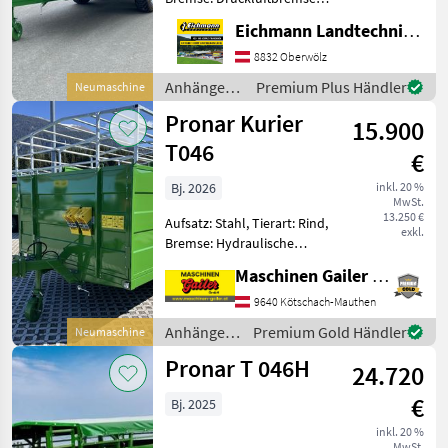
Tandemachse,
Eichmann Landtechnik GmbH
Planenaufbau,
Sattelstützwinde, Plane
8832 Oberwölz
Sofort Verfügbar! Pronar
Anhänger /
Premium Plus Händler
Neumaschine
T046/1
Pronar
Pronar Kurier
Tandemviehanhänger.
15.900
Ausstattu
T046
€
Bj. 2026
inkl. 20 %
MwSt.
13.250 €
Aufsatz: Stahl, Tierart: Rind,
exkl.
Bremse: Hydraulische
Bremse, Planenaufbau,
Maschinen Gailer GmbH
Plane Neumaschine *
Aufbau aus
9640 Kötschach-Mauthen
Stahlprofilwänden *
Anhänger /
Premium Gold Händler
Neumaschine
seitliche Einstiegstüre
Pronar
Pronar T 046H
vorne rechts * I
24.720
€
Bj. 2025
inkl. 20 %
MwSt.