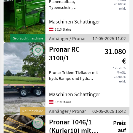
Planenaufbau,
20.600 €
Typenschein,
exkl.
Sattelstützwinde, Plane
Pronar
Maschinen Schattinger
Viehtransportanhänger T
8510 Stainz
046 H (hydr. absenkbar),
hydr. Stoßdämpfer. 2 L DL
Anhänger / Pronar
17-05-2025 11:02
Gebrauchtmaschine
Anlage, 40 km/h
Pronar RC
Ausführung. Anhäng
31.080
3100/1
€
inkl. 20 %
Pronar Tridem Tieflader mit
MwSt.
25.900 €
hydr. Rampe und hydr.
exkl.
Stützfuß, 40 oder 60 km/h
Ausführung, GG 27 oder
Maschinen Schattinger
30t, NL ca. 24t..3 Achse ist
Nachlenkachse
8510 Stainz
automatisch. Achse ist
Anhänger / Pronar
02-05-2025 15:42
Neumaschine
Pronar T046/1
Preis
(Kurier10) mit
auf