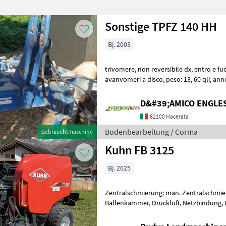
Sonstige TPFZ 140 HH
Bj. 2003
trivomere, non reversibile dx, entro e fuori solco, ruota di profondità,
avanvomeri a disco, peso: 13, 60 qli, anno: 2003 Bodenbearbeitung
Pflüge
D&#39;AMICO ENGLE
62100 Macerata
Bodenbearbeitung / Corma
Gebrauchtmaschine
Kuhn FB 3125
Bj. 2025
Zentralschmierung: man. Zentralschmie
Ballenkammer, Druckluft, Netzbindung, 
Schneidwerk Die Rundballenpresse KUHN