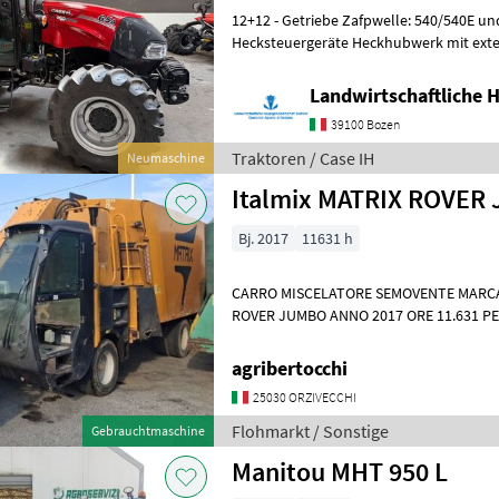
12+12 - Getriebe Zafpwelle: 540/540E u
Hecksteuergeräte Heckhubwerk mit exter
Fahrersitz, Beifahrersitz homologie
Landwirtschaftliche 
39100 Bozen
Traktoren / Case IH
Neumaschine
Italmix MATRIX ROVER
Bj. 2017
11631 h
CARRO MISCELATORE SEMOVENTE MARCA ITALMIX MODELLO MATRIX
ROVER JUMBO ANNO 2017 ORE 11.631 PESO A VUOTO 13950KG
POTENZA MOTORE 240cv TARG
agribertocchi
25030 ORZIVECCHI
Flohmarkt / Sonstige
Gebrauchtmaschine
Manitou MHT 950 L