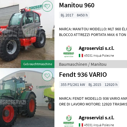
Manitou 960
Bj. 2017
8450 h
MARCA: MANITOU MODELLO: MLT 960 ÉLI
BLOCCO ATTREZZI PORTATA MAX: 6 TON 
SOLLEVAMENTO: 9 MT MOTORE: JOHN DEE
Agroservizi s.r.l.
45031 Arquà Polesine
Baumaschinen / Manitou
Gebrauchtmaschine
Fendt 936 VARIO
355 PS/261 kW
Bj. 2015
12920 h
MARCA: FENDT MODELLO: 936 VARIO ANN
ORE DI LAVORO MOTORE: 12920 TRASMIS
ELETTROIDRAULICO SOLLEVAMENTO: AN
Agroservizi s.r.l.
45031 Arquà Polesine