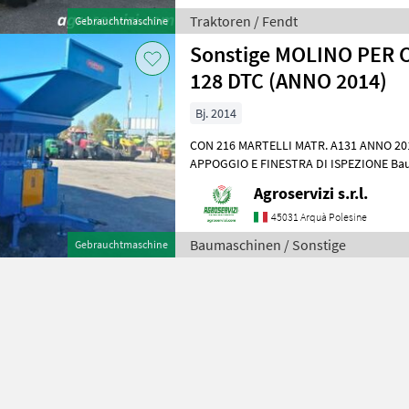
Traktoren / Fendt
Gebrauchtmaschine
Sonstige MOLINO PER 
128 DTC (ANNO 2014)
Bj. 2014
CON 216 MARTELLI MATR. A131 ANNO 2014 CARRELLATO CON PIEDI DI
APPOGGIO E FINESTRA DI ISPEZIONE Ba
Steinspalter/Schneidetische
Agroservizi s.r.l.
45031 Arquà Polesine
Baumaschinen / Sonstige
Gebrauchtmaschine