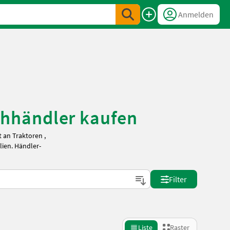
Anmelden
hhändler kaufen
t an
Traktoren
,
lien. Händler-
Filter
Liste
Raster