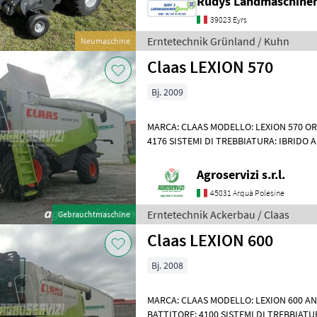
Rudys Landmaschinen
39023 Eyrs
Erntetechnik Grünland / Kuhn
Neumaschine
Claas LEXION 570
Bj. 2009
MARCA: CLAAS MODELLO: LEXION 570 OR
4176 SISTEMI DI TREBBIATURA: IBRIDO 
CV ORE DI LAVORO: 6925 PNEUMATICI PO
Agroservizi s.r.l.
45031 Arquà Polesine
Erntetechnik Ackerbau / Claas
Gebrauchtmaschine
Claas LEXION 600
Bj. 2008
MARCA: CLAAS MODELLO: LEXION 600 AN
BATTITORE: 4100 SISTEMI DI TREBBIATU