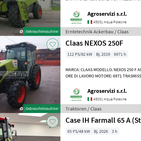
POTENZA: 530 CV ORE DI LAVORO: 6704
Agroservizi s.r.l.
45031 Arquà Polesine
Erntetechnik Ackerbau / Claas
Gebrauchtmaschine
Claas NEXOS 250F
112 PS/82 kW
Bj. 2019
6971 h
MARCA: CLAAS MODELLO: NEXOS 250 F A
ORE DI LAVORO MOTORE: 6971 TRASMISSI
ELETTROIDRAULICO SUPERRIDUTTORE: 
Agroservizi s.r.l.
45031 Arquà Polesine
Traktoren / Claas
Gebrauchtmaschine
Case IH Farmall 65 A (S
65 PS/48 kW
Bj. 2026
3 h