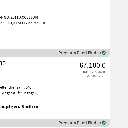
NNO: 2011 ACCESSORI:
X: 50 QLI ALTEZZA MAX DI
145 CV ORE DI
Premium Plus Händler
00
67.100 €
inkl. 22 % Mwst
55.000 € exkl.
wellendrehzahl: 540,
 Abgasstufe: -/Stage V,
: 32mm, Ober
Hauptgen. Südtirol
Premium Plus Händler