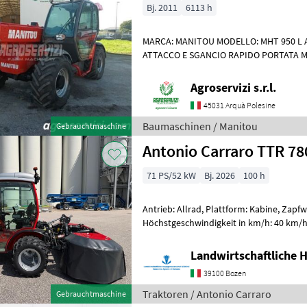
Bj. 2011
6113 h
MARCA: MANITOU MODELLO: MHT 950 L A
ATTACCO E SGANCIO RAPIDO PORTATA MA
SOLLEVAMENTO: 9 MT MOTORE: PERKINS 
Agroservizi s.r.l.
45031 Arquà Polesine
Baumaschinen / Manitou
Gebrauchtmaschine
Antonio Carraro TTR 78
71 PS/52 kW
Bj. 2026
100 h
Antrieb: Allrad, Plattform: Kabine, Zapf
Höchstgeschwindigkeit in km/h: 40 km/h,
Bolzengröße Anhängevorrichtung (mm)
Landwirtschaftliche 
39100 Bozen
Traktoren / Antonio Carraro
Gebrauchtmaschine