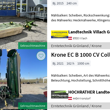
Bj. 2015
240 cm
Mähbalken: Scheiben, Rückschwenkung:
des Mähwerks: Heckmähwerke, Klingensc
Anfahrtssicherung, Klingenbox Krone 
Landtechnik Villach
9500 Villach
Erntetechnik Grünland / Krone
Gebrauchtmaschine
Krone EC B 1000 CV Col
Bj. 2021
162 h
1000 cm
Mähbalken: Scheiben, Art des Mähwerks:
Beleuchtung, Hochstellung, Schnitthöh
Gebrauchtmaschine Krone EC B 1000 CV 
HOCHRATHER Landte
4484 Kronstorf
Erntetechnik Grünland / Krone
Gebrauchtmaschine