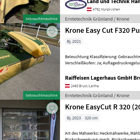
Land und Technik Ha
4792 Münzkirchen
Erntetechnik Grünland / Krone
Gebrauchtmaschine
Krone Easy Cut F320 Pu
Bj. 2021
Beleuchtung Klassifizierung: Gebrauchtma
Verschleißkufen: Ja; Auflagedruckregelu
Grünland Mähwerke
Raiffeisen Lagerhaus GmbH Br
2460 Bruck/Leitha
Erntetechnik Grünland / Krone
Gebrauchtmaschine
Krone EasyCut R 320 (2
Bj. 2023
320 cm
Art des Mähwerks: Heckmähwerke, Mähb
Rückschwenkung: mech. Rückschwenkun