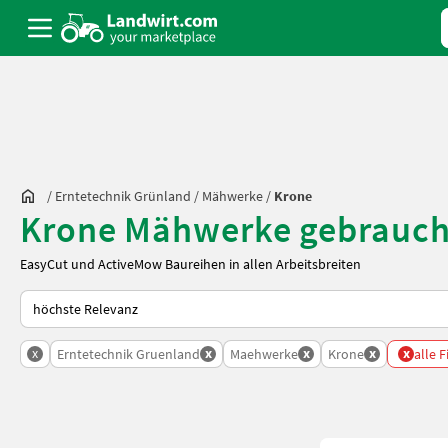
/
Erntetechnik Grünland
/
Mähwerke
/
Krone
Krone Mähwerke gebrauch
EasyCut und ActiveMow Baureihen in allen Arbeitsbreiten
So wird auf Landwirt.com sortiert
x
x
x
x
x
Erntetechnik Gruenland
Maehwerke
Krone
alle F