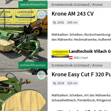
Erntetechnik Grünland / Krone
Gebrauchtmaschine
Krone AM 243 CV
Bj. 2002
240 cm
Mähbalken: Scheiben, Rückschwenkung:
des Mähwerks: Heckmähwerke, Aufbereite
Anfahrtssicherung Krone AM 243 CV Hec
Landtechnik Villach
9500 Villach
Erntetechnik Grünland / Krone
Gebrauchtmaschine
Krone Easy Cut F 320 Pu
Bj. 2018
320 cm
Mähbalken: Scheiben, Art des Mähwerks
Schwadleitblech, Pendelbock, Klingensc
Außenschutz, Scheibensicherung SafeCut