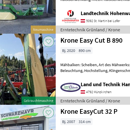
320 *Austellungsmaschine *Baujahr 20
Landtechnik Hohenw
5092 St. Martin bei Lofer
Erntetechnik Grünland / Krone
Neumaschine
Krone Easy Cut B 890
Bj. 2020
890 cm
Mähbalken: Scheiben, Art des Mähwerk
Beleuchtung, Hochstellung, Klingenschn
Entlastungsfedern, Außenschutz, Anfahr
Scheibensicherun
Land und Technik Ha
4792 Münzkirchen
Erntetechnik Grünland / Krone
Gebrauchtmaschine
Krone EasyCut 32 P
Bj. 2007
314 cm