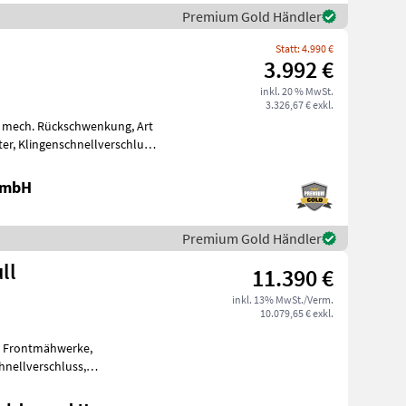
Premium Gold Händler
Statt: 4.990 €
3.992 €
inkl. 20 % MwSt.
3.326,67 € exkl.
 mech. Rückschwenkung, Art
r, Klingenschnellverschluss,
ksc
 GmbH
Premium Gold Händler
ll
11.390 €
inkl. 13% MwSt./Verm.
10.079,65 € exkl.
: Frontmähwerke,
hnellverschluss,
, Klingenbox, Mech. / hydr