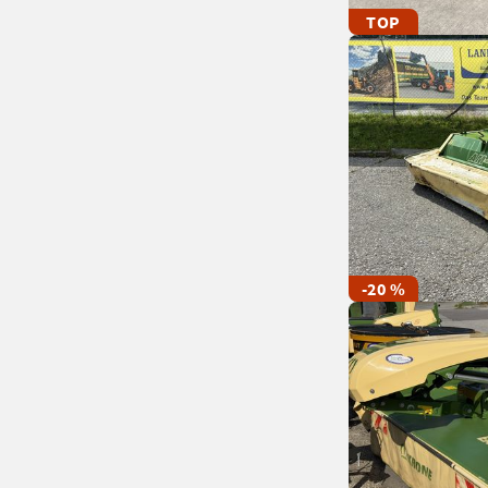
TOP
-20 %