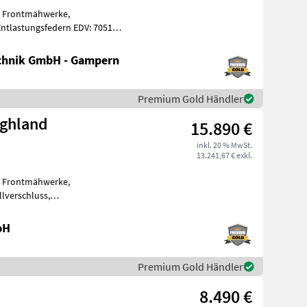
: Frontmähwerke,
Entlastungsfedern EDV: 70513
itsbrei
chnik GmbH - Gampern
Premium Gold Händler
ighland
15.890 €
inkl. 20 % MwSt.
13.241,67 € exkl.
: Frontmähwerke,
lverschluss,
scheibenmähwerk mit Vollauss
bH
Premium Gold Händler
8.490 €