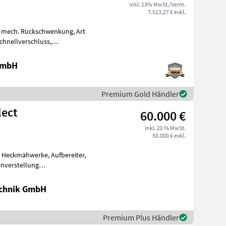
inkl. 13% MwSt./Verm.
7.513,27 € exkl.
 mech. Rückschwenkung, Art
hnellverschluss,
Heckscheibenmähwe
 GmbH
Premium Gold Händler
lect
60.000 €
inkl. 20 % MwSt.
50.000 € exkl.
 Heckmähwerke, Aufbereiter,
enverstellung
Collect (Standor
chnik GmbH
Premium Plus Händler