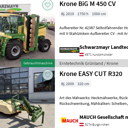
Krone BiG M 450 CV
Bj. 2019
1750 h
1000 cm
Aufbereiter Nr. 42387 Selbstfahrender Hochleistungs-Mähaufbereiter
mit V-Stahlzinken-Aufbereiter CV - mit Ar
Transportbreite ca. 3
Schwarzmayr Landtec
4971 Aurolzmünster
Erntetechnik Grünland / Krone
Gebrauchtmaschine
Krone EASY CUT R320
Bj. 2009
320 cm
Art des Mähwerks: Heckmähwerke, Rück
Rückschwenkung, Mähbalken: Scheiben, 
Außenschutz, Klingenschnellverschluss,
MAUCH Gesellschaft m
5274 Burgkirchen