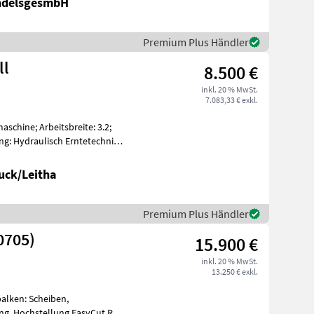
ndelsgesmbH
Premium Plus Händler
ll
8.500 €
inkl. 20 % MwSt.
7.083,33 € exkl.
schine; Arbeitsbreite: 3.2;
ng: Hydraulisch Erntetechnik
uck/Leitha
Premium Plus Händler
0705)
15.900 €
inkl. 20 % MwSt.
13.250 € exkl.
alken: Scheiben,
g, Hochstellung EasyCut R