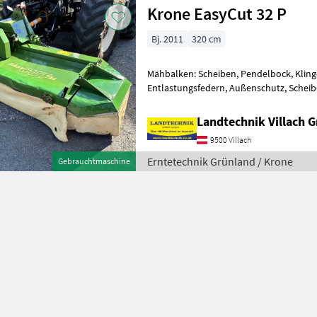
Krone EasyCut 32 P
Bj. 2011
320 cm
Mähbalken: Scheiben, Pendelbock, Kling
Entlastungsfedern, Außenschutz, Schei
Frontscheibenmähwerk EasyCut 32 P mit
Landtechnik Villach
9500 Villach
Erntetechnik Grünland / Krone
Gebrauchtmaschine