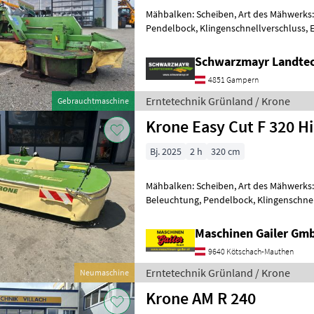
Mähbalken: Scheiben, Art des Mähwerks
Pendelbock, Klingenschnellverschluss, 
Frontscheibenmähwerk - mit 3, 14m Arbe
Schwarzmayr Landte
4851 Gampern
Erntetechnik Grünland / Krone
Gebrauchtmaschine
Krone Easy Cut F 320 H
Bj. 2025
2 h
320 cm
Mähbalken: Scheiben, Art des Mähwerks
Beleuchtung, Pendelbock, Klingenschnel
Scheibensicherung SafeCut Alpin-Front
Maschinen Gailer Gm
9640 Kötschach-Mauthen
Erntetechnik Grünland / Krone
Neumaschine
Krone AM R 240