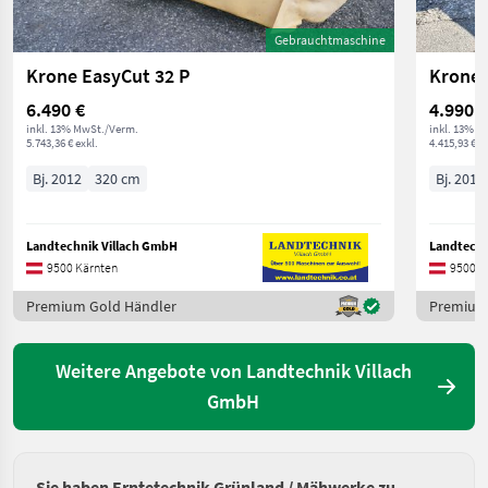
Gebrauchtmaschine
Krone EasyCut 32 P
Krone 
6.490 €
4.990 €
inkl. 13% MwSt./Verm.
inkl. 13% M
5.743,36 € exkl.
4.415,93 € ex
Bj. 2012
320 cm
Bj. 2011
Landtechnik Villach GmbH
Landtechn
9500 Kärnten
9500 K
Premium Gold Händler
Premium
Weitere Angebote von Landtechnik Villach
GmbH
Sie haben Erntetechnik Grünland / Mähwerke zu