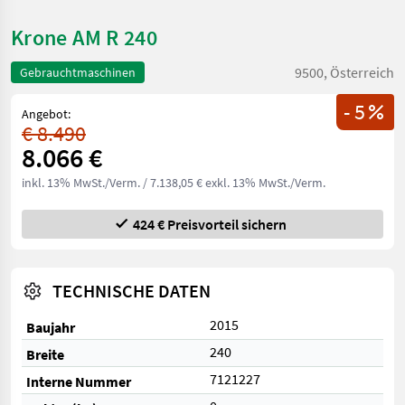
Krone AM R 240
9500, Österreich
Gebrauchtmaschinen
- 5
Angebot:
€ 8.490
8.066 €
inkl. 13% MwSt./Verm.
/ 7.138,05 € exkl. 13% MwSt./Verm.
424 € Preisvorteil sichern
TECHNISCHE DATEN
2015
Baujahr
240
Breite
7121227
Interne Nummer