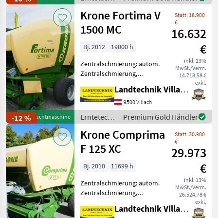
Durchmesser x 120 cm
Grünland /
Krone Fortima V
Höhe. Wir freuen u
Statt: 18.900
Fort
€
1500 MC
16.632
€
Bj. 2012
19000 h
inkl. 13%
Zentralschmierung: autom.
MwSt./Verm.
Zentralschmierung,
14.718,58 €
Ballenkammer: variable
exkl.
Landtechnik Villach GmbH
Ballenkammer,
Netzbindung,
9500 Villach
Rollenniederhalter,
Erntetechnik
Premium Gold Händler
-12 %
Gebrauchtmaschine
Schneidwerk Krone Fortima
Grünland /
Krone Comprima
1500 mit 17-
Statt: 30.900
Krone
Messerschneidwer
€
F 125 XC
29.973
€
Bj. 2010
11699 h
inkl. 13%
Zentralschmierung: autom.
MwSt./Verm.
Zentralschmierung,
26.524,78 €
Ballenkammer: feste
exkl.
Landtechnik Villach GmbH
Ballenkammer,