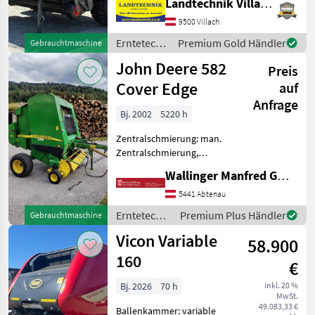
Landtechnik Villach GmbH
Ballenkammer Claas
Variant 565 RC variable
9500 Villach
Rundballenpresse für
Erntetechnik
Premium Gold Händler
Gebrauchtmaschine
Ballen von 0, 9-1, 6 m
Grünland /
John Deere 582
Durchmesser,
Preis
Claas
Cover Edge
auf
Anfrage
Bj. 2002
5220 h
Zentralschmierung: man.
Zentralschmierung,
Ballenkammer: variable
Wallinger Manfred GmbH.
Ballenkammer,
Netzbindung, Schneidwerk
5441 Abtenau
Ballenbreite: Fest auf 1, 17
Erntetechnik
Premium Plus Händler
Gebrauchtmaschine
m vorgegeben
Grünland /
Vicon Variable
Ballendurchmesser: Va
58.900
John Deere
160
€
Bj. 2026
70 h
inkl. 20 %
MwSt.
49.083,33 €
Ballenkammer: variable