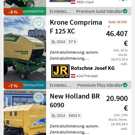
Netzbindung,
9500 Villach
Rollenniederhalter,
Erntetechnik
Premium Gold Händler
-3 %
Gebrauchtmaschine
Schneidwerk Krone
Grünland /
Krone Comprima
Comprima F 125 XC
Statt: 49.900
Krone
Festkammermaschine, m
€
F 125 XC
46.407
€
Bj. 2024
57 h
inkl. 20 %
Zentralschmierung: autom.
MwSt.
Zentralschmierung,
38.672,50 €
Ballenkammer: feste
exkl.
Rotschne Josef KG
Ballenkammer,
Netzbindung,
4240 Freistadt
Rollenniederhalter,
Erntetechnik
Premium Plus Händler
-7 %
Vorführmaschine
Schneidwerk Krone
Grünland /
New Holland BR
Fixkammer-
20.900
Krone
Schneidwerkspresse 17
6090
€
Messer
Bj. 2014
6903 h
inkl. 13%
MwSt./Verm.
18.495,58 €
Zentralschmierung: autom.
exkl.
Zentralschmierung,