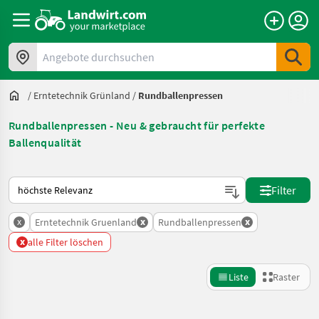
Angebote durchsuchen
/
Erntetechnik Grünland
/
Rundballenpressen
Rundballenpressen - Neu & gebraucht für perfekte
Ballenqualität
So wird auf Landwirt.com sortiert
Filter
x
x
x
Erntetechnik Gruenland
Rundballenpressen
x
alle Filter löschen
Liste
Raster