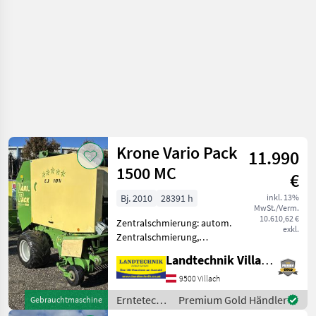
Krone Vario Pack
11.990
1500 MC
€
Bj. 2010
28391 h
inkl. 13%
MwSt./Verm.
10.610,62 €
Zentralschmierung: autom.
exkl.
Zentralschmierung,
Ballenkammer: variable
Landtechnik Villach GmbH
Ballenkammer, Druckluft,
Netzbindung,
9500 Villach
Rollenniederhalter,
Erntetechnik
Premium Gold Händler
Gebrauchtmaschine
Schneidwerk Krone Vario
Grünland /