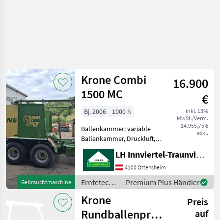
Krone Combi
16.900
1500 MC
€
Bj. 2006
1000 h
inkl. 13%
MwSt./Verm.
14.955,75 €
Ballenkammer: variable
exkl.
Ballenkammer, Druckluft,
Netzbindung,
LH Innviertel-Traunviertel-Urfahr eGen, Ottensheim
Rollenniederhalter,
Schneidwerk, Tandemachse
4100 Ottensheim
Druckluft 2 Leiter, Bereifung
Erntetechnik
Premium Plus Händler
Gebrauchtmaschine
500/50-17, 17 Messer
Grünland /
Krone
Scheidwerk, Wick
Preis
Krone
Rundballenpresse
auf