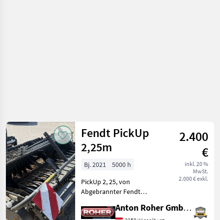
Grünland /
Fendt
Fendt PickUp
2.400
2,25m
€
Bj. 2021
5000 h
inkl. 20 %
MwSt.
2.000 € exkl.
PickUp 2, 25, von
Abgebrannter Fendt
Rotana V180. Rotor ist in
Anton Roher GmbH (ACA Center Roher)
dem Preis nicht dabei.