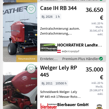
Ballendurc
Grünland /
Case IH RB 344
36.650
Case IH
€
Bj. 2026
1 h
inkl. 20 %
MwSt.
Zentralschmierung: autom.
30.541,67 €
Zentralschmierung,
exkl.
Ballenkammer: feste
Ballenkammer,
HOCHRATHER Landtechnik GmbH
Netzbindung,
4484 Kronstorf
Rollenniederhalter,
Schneidwerk Neumaschine
Erntetechnik
Premium Plus Händler
Neumaschine
Case IH RB 344 (Standort
Grünland /
Welger Lely RP
Kronstor
35.000
Case IH
445
€
Bj. 2011
10500 h
inkl. 20 %
MwSt.
29.166,67 €
Schneidwerk Welger- Lely
exkl.
RP 445 mit 17Messer Rotor,
Variable Kammer, vier
Bierbauer GmbH
Bänder, Terminal E-link