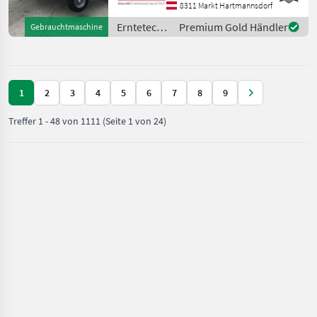
Control, Stützfuss,
8311 Markt Hartmannsdorf
Gelenkwelle, Ballenanzahl
Erntetechnik
Premium Gold Händler
Gebrauchtmaschine
10500 Stück Bei
Grünland /
Welger
1
2
3
4
5
6
7
8
9
Treffer
1
-
48
von
1111
(Seite 1 von 24)