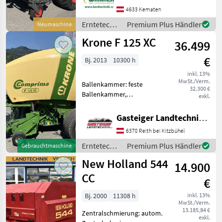
Ballenrampe, Druckluft,
4633 Kematen
Netzbindung,
Erntetechnik
Premium Plus Händler
Neumaschine
Rollenniederhalter,
Grünland /
Krone F 125 XC
Schneidwerk Die neue
36.499
Claas
CLAAS CEREX
€
Bj. 2013
10300 h
inkl. 13%
MwSt./Verm.
Ballenkammer: feste
32.300 €
Ballenkammer,
exkl.
Netzbindung,
Rollenniederhalter,
Gasteiger Landtechnik GmbH
Schneidwerk Maschine ist in
6370 Reith bei Kitzbühel
sehr gutem Zustand und
sofort Einsatzbereit .
Erntetechnik
Premium Plus Händler
Gebrauchtmaschine
Gesamtballen10300 der
Grünland /
New Holland 544
Roll
14.900
Krone
CC
€
Bj. 2000
11308 h
inkl. 13%
MwSt./Verm.
13.185,84 €
Zentralschmierung: autom.
exkl.