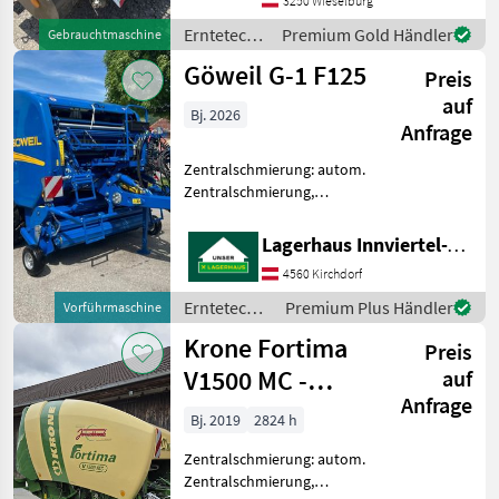
Erntetechnik Grünland
3250 Wieselburg
Rundballenpressen
Erntetechnik
Premium Gold Händler
Gebrauchtmaschine
Grünland /
Göweil G-1 F125
Preis
Fendt
auf
Bj. 2026
Anfrage
Zentralschmierung: autom.
Zentralschmierung,
Ballenkammer: feste
Ballenkammer,
Lagerhaus Innviertel-Traunviertel-Urfahr eGen, Kirchdorf
Rollenniederhalter,
4560 Kirchdorf
Schneidwerk Load Sensing,
Zinkenreihen:6,
Erntetechnik
Premium Plus Händler
Vorführmaschine
Kunststoffabstreifer, Doppe
Grünland /
Krone Fortima
Preis
Göweil
V1500 MC -
auf
Anfrage
Privatverkauf
Bj. 2019
2824 h
Zentralschmierung: autom.
Zentralschmierung,