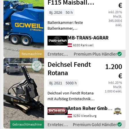
F115 Maisballen
€
Presse
Bj. 2026
50 h
inkl. 20 %
MwSt.
345.000 €
Ballenkammer: feste
exkl.
Ballenkammer,
Ballenrampe, Druckluft,
MB-TRANS-AGRAR
Zentralschmierung: autom.
Zentralschmierung Göweil
6830 Rankweil
Master F115 – Maximale
Erntetechnik
Premium Plus Händler
Neumaschine
Effizienz beim Pressen und
Grünland /
Deichsel Fendt
Wickeln
1.200
Göweil
Rotana
€
Bj. 2021
5000 h
inkl. 20 %
MwSt.
1.000 € exkl.
Deichsel von Fendt Rotana
mit Aufstieg Erntetechnik
Grünland
Anton Roher GmbH (ACA Center Roher)
Rundballenpressen
3250 Wieselburg
Erntetechnik
Premium Gold Händler
Gebrauchtmaschine