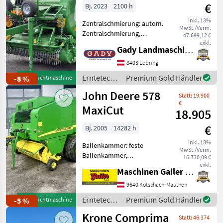
€
Bj. 2023
2100 h
inkl. 13%
Zentralschmierung: autom.
MwSt./Verm.
Zentralschmierung,
47.699,12 €
Ballenkammer: feste
exkl.
Gady Landmaschinen GmbH
Ballenkammer, Druckluft,
Netzbindung,
8403 Lebring
Rollenniederhalter,
Erntetechnik
Premium Gold Händler
-8 %
Gebrauchtmaschine
Schneidwerk Auf Lager!
Grünland /
John Deere 578
Ausstattung: - Druck
Statt: 19.900
McHale
€
MaxiCut
18.905
€
Bj. 2005
14282 h
inkl. 13%
Ballenkammer: feste
MwSt./Verm.
Ballenkammer,
16.730,09 €
Zentralschmierung: autom.
exkl.
Maschinen Gailer GmbH
Zentralschmierung,
Ballenrampe, Schneidwerk,
9640 Kötschach-Mauthen
Netzbindung gepflegte
Erntetechnik
Premium Gold Händler
-5 %
Gebrauchtmaschine
Rundballenpresse mit * 14
Grünland /
Krone Comprima
Messer-Schneidw
Statt: 46.374
John