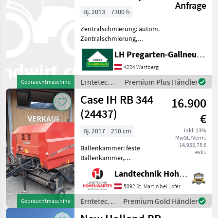
Anfrage
Fortima V 1800
Bj. 2013
7300 h
MC
Zentralschmierung: autom.
Zentralschmierung,
Ballenkammer: variable
LH Pregarten-Gallneukirchen, Pregarten
Ballenkammer,
Netzbindung, Schneidwerk,
4224 Wartberg
Hydraulische Bremse
Erntetechnik
Premium Plus Händler
Gebrauchtmaschine
Starke
Grünland /
Case IH RB 344
Weitwinkelgelenkwelle -
16.900
Krone
7300 Balle
(24437)
€
Bj. 2017
210 cm
inkl. 13%
MwSt./Verm.
14.955,75 €
Ballenkammer: feste
exkl.
Ballenkammer,
Zentralschmierung: man.
Landtechnik Hohenwarter GmbH
Zentralschmierung,
Netzbindung,
5092 St. Martin bei Lofer
Rollenniederhalter,
Erntetechnik
Premium Gold Händler
Gebrauchtmaschine
Schneidwerk
Grünland /
Produktbeschreibung Case