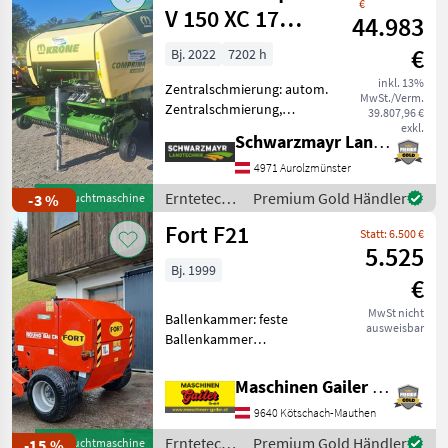
€
Deere
V 150 XC 17
44.983
Messer
€
Bj. 2022
7202 h
inkl. 13%
Zentralschmierung: autom.
MwSt./Verm.
Zentralschmierung,
39.807,96 €
Ballenkammer: variable
exkl.
Schwarzmayr Landtechnik GmbH - Aurolzmünster
Ballenkammer, Druckluft,
Netzbindung,
4971 Aurolzmünster
Rollenniederhalter,
Erntetechnik
Premium Gold Händler
-3 %
Gebrauchtmaschine
Schneidwerk EDV: 56559
Grünland /
Fort F21
Rundballenpresse
Statt: 6.500 €
Krone
5.525
Bj. 1999
€
MwSt nicht
Ballenkammer: feste
ausweisbar
Ballenkammer
Privatverkauf. Kleine
leichtzügige
Maschinen Gailer GmbH
Rundballenpresse mit
9640 Kötschach-Mauthen
Schnurbindung,
Ballengröße 110 cm
Erntetechnik
Premium Gold Händler
-15 %
Gebrauchtmaschine