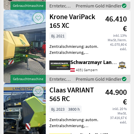
Rollenniederhalter,
Erntetechnik
Premium Gold Händler
Gebrauchtmaschine
Schneidwerk Krone
Grünland /
Krone VariPack
Comprima V 150 XC, 17
46.410
Krone
Mess
165 XC
€
Bj. 2021
inkl. 13%
MwSt./Verm.
41.070,80 €
Zentralschmierung: autom.
exkl.
Zentralschmierung,
Ballenkammer: variable
Schwarzmayr Landtechnik GmbH - Gampern
Ballenkammer,
Ballenrampe, Druckluft,
4851 Gampern
Netzbindung,
Erntetechnik
Premium Gold Händler
Gebrauchtmaschine
Rollenniederhalter,
Grünland /
Claas VARIANT
Schneidwerk EDV: 59666
44.900
Krone
Rundba
565 RC
€
Bj. 2023
3800 h
inkl. 20 %
MwSt.
37.416,67 €
Zentralschmierung: autom.
exkl.
Zentralschmierung,
Ballenkammer: variable