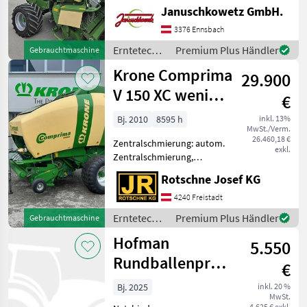
Ballenkammer: variable
Januschkowetz GmbH.
Ballenkammer,
Netzbindung,
3376 Ennsbach
Rollenniederhalter,
Erntetechnik
Premium Plus Händler
Gebrauchtmaschine
Schneidwerk Schöne
Grünland /
Krone Comprima
KRONE Fortima V 1500 MC -
29.900
Krone
Baujahr 2
V 150 XC wenig
€
Ballen!!
Bj. 2010
8595 h
inkl. 13%
MwSt./Verm.
26.460,18 €
Zentralschmierung: autom.
exkl.
Zentralschmierung,
Ballenkammer: variable
Rotschne Josef KG
Ballenkammer, Druckluft,
Netzbindung,
4240 Freistadt
Rollenniederhalter,
Erntetechnik
Premium Plus Händler
Gebrauchtmaschine
Schneidwerk Krone
Grünland /
Hofman
Comprima V 150 XC Varia
5.550
Krone
Rundballenpresse
€
ARGA MB-70/50N
Bj. 2025
inkl. 20 %
MwSt.
Plus
4.625 € exkl.