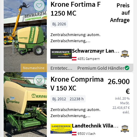
Krone Fortima F
Pack 1500, 5 Sterne
Preis
Krone
1250 MC
auf
Anfrage
Bj. 2026
Zentralschmierung: autom.
Zentralschmierung,
Ballenkammer: feste
Schwarzmayr Landtechnik GmbH - Gampern
Ballenkammer,
Netzbindung,
4851 Gampern
Rollenniederhalter,
Erntetechnik
Premium Gold Händler
Neumaschine
Schneidwerk Nr. 69437
Grünland /
Krone Comprima
Rundballenpresse - mit
26.900
Krone
Stabk
V 150 XC
€
Bj. 2012
21238 h
inkl. 20 %
MwSt.
22.416,67 €
Zentralschmierung: autom.
exkl.
Zentralschmierung,
Ballenkammer: variable
Landtechnik Villach GmbH
Ballenkammer, Druckluft,
Netzbindung,
9500 Villach