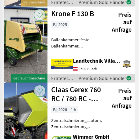
Erntetechnik
Premium Gold Händler
Neumaschine
Ballengröße: Breite: 1, 20 m
Grünland /
Krone F 130 B
/ Durchmes
Preis
Case IH
auf
Bj. 2025
Anfrage
Ballenkammer: feste
Ballenkammer,
Ballenrampe, Netzbindung
Krone Bellima F 130 B
Landtechnik Villach GmbH
Rundballenpresse mit
9500 Villach
breitem Pick Up und
Raffersystem,
Erntetechnik
Premium Gold Händler
Gebrauchtmaschine
Gummitasträder,
Grünland /
Claas Cerex 760
Netzbindung, Ba
Preis
Krone
RC / 780 RC -
auf
Anfrage
Rundballenpresse
Bj. 2026
1 h
Zentralschmierung: autom.
Zentralschmierung,
Ballenkammer: variable
Wimmer GmbH
Ballenkammer,