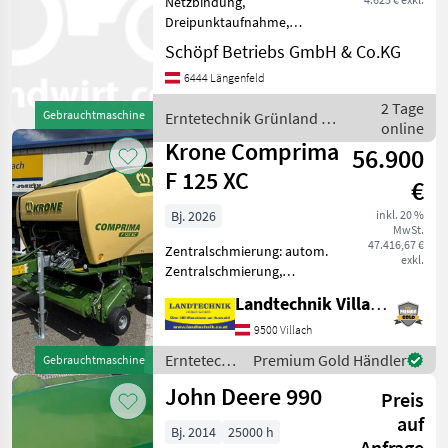
Netzbindung,
Dreipunktaufnahme,
Ballengroße 70x50cm;
Schöpf Betriebs GmbH & Co.KG
Eigengewicht 420kg;
6444 Längenfeld
Ballengewicht ca. 30kg
trocken; Pickup 80cm; ca. 20
2 Tage
Gebrauchtmaschine
Erntetechnik Grünland /
PS werden benötigt
online
Hofman
Erntetechnik Grünland
Krone Comprima
56.900
F 125 XC
€
Bj. 2026
inkl. 20 %
MwSt.
47.416,67 €
Zentralschmierung: autom.
exkl.
Zentralschmierung,
Ballenkammer: feste
Landtechnik Villach GmbH
Ballenkammer, Druckluft,
Netzbindung,
9500 Villach
Rollenniederhalter,
Erntetechnik
Premium Gold Händler
Gebrauchtmaschine
Schneidwerk Krone
Grünland /
John Deere 990
Comprima F 125 XC,
Preis
Krone
Festkammer
auf
Bj. 2014
25000 h
Anfrage