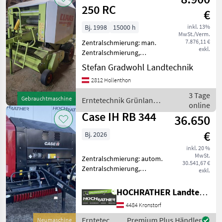
250 RC
€
Bj. 1998
15000 h
inkl. 13%
MwSt./Verm.
7.876,11 €
Zentralschmierung: man.
exkl.
Zentralschmierung,
Ballenkammer: feste
Stefan Gradwohl Landtechnik
Ballenkammer,
2812 Hollenthon
Netzbindung, Schneidwerk
Ich biete hier eine Claas
3 Tage
Gebrauchtmaschine
Erntetechnik Grünland /
Rollant 250 Roto Cut
online
Claas
Rundballenpresse an
Case IH RB 344
36.650
€
Bj. 2026
inkl. 20 %
MwSt.
Zentralschmierung: autom.
30.541,67 €
Zentralschmierung,
exkl.
Ballenkammer: feste
Ballenkammer,
HOCHRATHER Landtechnik GmbH
Schneidwerk Neumaschine
4484 Kronstorf
Case IH RB 344 (Standort
Aschbach) Ausstattung: +
Erntetechnik
Premium Plus Händler
Neumaschine