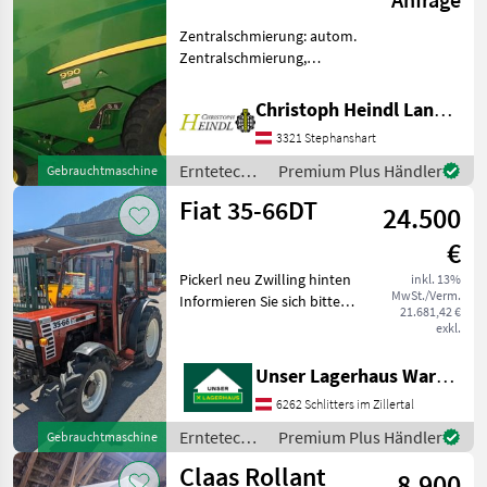
Zentralschmierung: autom.
Zentralschmierung,
Ballenkammer: variable
Ballenkammer, Druckluft,
Christoph Heindl Landtechnik GmbH, Stephanshart
Netzbindung John Deere
3321 Stephanshart
990 Rundballenpresse +
Baujahr 2014 - Ersteinsatz
Erntetechnik
Premium Plus Händler
Gebrauchtmaschine
Grünland /
Fiat 35-66DT
24.500
John Deere
€
Pickerl neu Zwilling hinten
inkl. 13%
MwSt./Verm.
Informieren Sie sich bitte
21.681,42 €
vor Fahrt-Antritt
exkl.
telefonisch, ob die von
Ihnen angefragte Maschine
Unser Lagerhaus Warenhandelsges.m.b.H.
aktuell bei uns am Lager
6262 Schlitters im Zillertal
steht. Wir in
Erntetechnik
Premium Plus Händler
Gebrauchtmaschine
Grünland /
Claas Rollant
8.900
Fiat