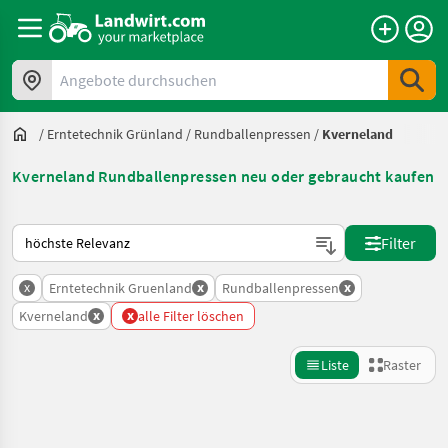
Angebote durchsuchen
/
Erntetechnik Grünland
/
Rundballenpressen
/
Kverneland
Kverneland Rundballenpressen neu oder gebraucht kaufen
So wird auf Landwirt.com sortiert
Filter
x
x
x
Erntetechnik Gruenland
Rundballenpressen
x
x
Kverneland
alle Filter löschen
Liste
Raster