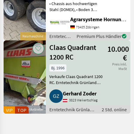
• Chassis aus hochwertigen
Stahl (DOMEX), • Boden 3
mm / erhöhte Seitliche
Agrarsysteme Hornung GmbH & Co. KG
Plattformkannte, 35 mm •
Achsen 300 x 90 / Q80 /1850
73485 Zöbingen
mm 8 Bolzen / ADR
Erntetechnik
Premium Plus Händler
Neumaschine
Federung, • Deic
Grünland /
Claas Quadrant
10.000
Metal-Fach
1200 RC
€
Preis inkl.
Bj. 1996
MwSt
Verkaufe Claas Quadrant 1200
RC. Erntetechnik Grünland
Rundballenpressen
Gerhard Zoder
3823 Weikertschlag
Erntetechnik Grünland
2 Std. online
VIP
Gewerblicher Anbieter
TOP
/ Rundballenpressen