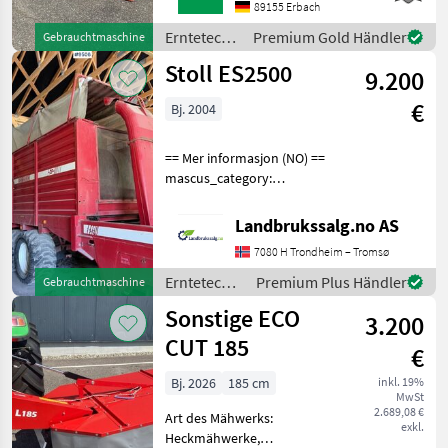
steht Ihnen Herr Schmid
89155 Erbach
unter Tel.: 0151 1610 3978
Erntetechnik
Premium Gold Händler
Gebrauchtmaschine
für Ihre Anfrage zur
Grünland /
Stoll ES2500
9.200
Kuhn
€
Bj. 2004
== Mer informasjon (NO) ==
mascus_category:
otherharvesters Please
provide reference number
Landbrukssalg.no AS
upon request: 9506 See
7080 H Trondheim – Tromsø
en.landbrukssalg.no/9506
for more images Specif
Erntetechnik
Premium Plus Händler
Gebrauchtmaschine
Grünland /
Sonstige ECO
3.200
Stoll
CUT 185
€
Bj. 2026
185 cm
inkl. 19%
MwSt
2.689,08 €
Art des Mähwerks:
exkl.
Heckmähwerke,