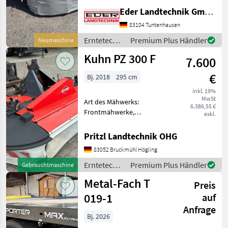
Mähbalken: Trommel,
Eder Landtechnik GmbH
Rückschwenkung: mech.
Rückschwenkung,
83104 Tuntenhausen
Schnitthöhenverstellung
Erntetechnik
Premium Plus Händler
Neumaschine
mechanische
Grünland /
Kuhn PZ 300 F
Anfahrsicherung mit
7.600
Sonstige
hydraulischer Aushebun
€
Bj. 2018
295 cm
inkl. 19%
MwSt
Art des Mähwerks:
6.386,55 €
Frontmähwerke,
exkl.
Mähbalken: Trommel,
Schnitthöhenverstellung
Pritzl Landtechnik OHG
sofort einsatzbereit sehr
83052 Bruckmühl Högling
leichtzügig Arbeitsbreite 2,
95 m Antriebssatz
Erntetechnik
Premium Plus Händler
Gebrauchtmaschine
1000U/min. 4 Tromm
Grünland /
Metal-Fach T
Preis
Kuhn
019-1
auf
Anfrage
Bj. 2026