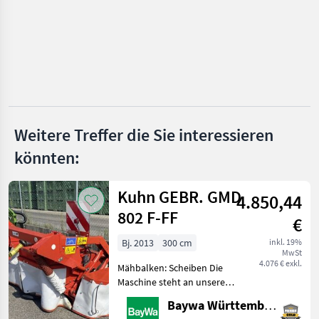
Claas
John Deere
New Holland
McHale
Weitere Treffer die Sie interessieren
Alle 35
könnten:
anzeigen
Kuhn GEBR. GMD
MARKTPLATZ
4.850,44
802 F-FF
Marktplatz
Händlerangebote
Kleinanzeigen
€
Bj. 2013
300 cm
inkl. 19%
MwSt
4.076 € exkl.
Mähbalken: Scheiben Die
Maschine steht an unserem
BayWa-Standort in DE-
Baywa Württemberg
88214 Ravensburg.Gerne