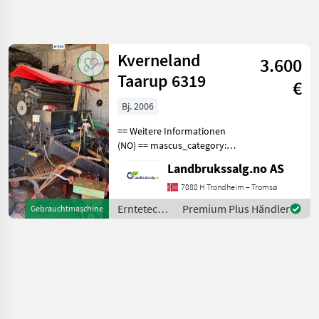
Suche
verfeinern
Kverneland
3.600
Kategorie
Land
Filter
4
Taarup 6319
€
1
Bj. 2006
AKTUELLER
Zurücksetzen
Ergebnisse
PFAD
anzeigen
== Weitere Informationen
Landtechnik
(NO) == mascus_category:
otherharvesters Bitte
Erntetechnik
Landbrukssalg.no AS
geben Sie auf Anfrage die
Gruenland
Referenznummer an: 7168
7080 H Trondheim – Tromsø
Rundballenpressen
Weitere Bilder finden Sie
Erntetechnik
Premium Plus Händler
Gebrauchtmaschine
unter en.landbru
Kverneland
Grünland /
Kverneland
KATEGORIE
WÄHLEN
Kverneland
Krone