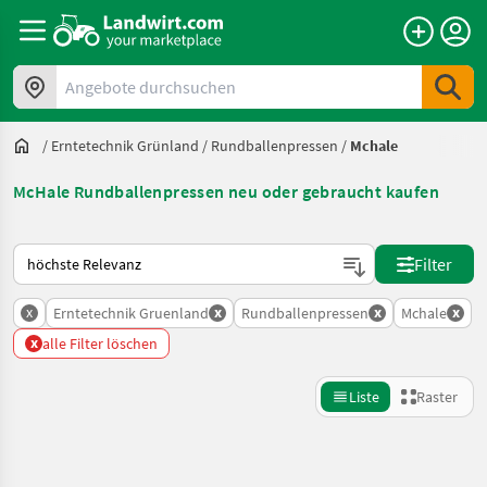
Angebote durchsuchen
/
Erntetechnik Grünland
/
Rundballenpressen
/
Mchale
McHale Rundballenpressen neu oder gebraucht kaufen
So wird auf Landwirt.com sortiert
Filter
x
x
x
x
Erntetechnik Gruenland
Rundballenpressen
Mchale
x
alle Filter löschen
Liste
Raster