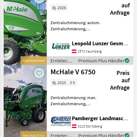
auf
Bj. 2026
Anfrage
Zentralschmierung: autom.
Zentralschmierung,
Ballenkammer: feste
Ballenkammer, Druckluft,
Leopold Lunzer GesmbH
Netzbindung,
2572 Kaumberg
Rollenniederhalter,
Schneidwerk F 5-540c -
Erntetechnik
Premium Plus Händler
Neumaschine
Details: Robuste Festka
Grünland /
McHale V 6750
Preis
McHale
auf
Bj. 2025
3 h
Anfrage
Zentralschmierung: man.
Zentralschmierung,
Ballenkammer: variable
Ballenkammer, Druckluft,
Pamberger Landmaschinentechnik GmbH
Netzbindung,
3123 Obritzberg
Rollenniederhalter,
Schneidwerk Die Mc Hale
Erntetechnik
Premium Plus Händler
Neumaschine