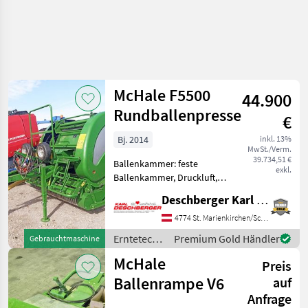
McHale F5500
44.900
Rundballenpresse
€
Bj. 2014
inkl. 13%
MwSt./Verm.
39.734,51 €
Ballenkammer: feste
exkl.
Ballenkammer, Druckluft,
Netzbindung,
Deschberger Karl Landtechnik GesmbH & Co KG
Rollenniederhalter,
Schneidwerk McHale F5500
4774 St. Marienkirchen/Schärding
Rundballenpresse (BJ:
Erntetechnik
Premium Gold Händler
Gebrauchtmaschine
2014) ca. 2.772 Ballen mit
Grünland /
McHale
fixer Ballenkamm
Preis
McHale
Ballenrampe V6
auf
Anfrage