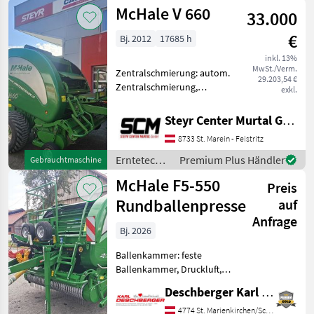
Grünland /
McHale V 660
durchrepari
33.000
McHale
€
Bj. 2012
17685 h
inkl. 13%
MwSt./Verm.
Zentralschmierung: autom.
29.203,54 €
Zentralschmierung,
exkl.
Ballenkammer: variable
Ballenkammer, Druckluft,
Steyr Center Murtal GmbH
Netzbindung,
8733 St. Marein - Feistritz
Rollenniederhalter,
Schneidwerk
Erntetechnik
Premium Plus Händler
Gebrauchtmaschine
**Beschreibung der
Grünland /
McHale F5-550
Rundballenpre
Preis
McHale
Rundballenpresse
auf
Anfrage
Bj. 2026
Ballenkammer: feste
Ballenkammer, Druckluft,
Netzbindung,
Deschberger Karl Landtechnik GesmbH & Co KG
Rollenniederhalter,
Schneidwerk McHale F5-550
4774 St. Marienkirchen/Schärding