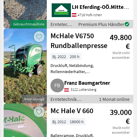
Erntetechnik Grünland
LH Eferding-OÖ.Mitte, Landtechnik Hofkirchen
Rundballenpressen
4716 Hofkirchen
Erntetechnik
Premium Plus Händler
Gebrauchtmaschine
Grünland /
McHale V6750
49.800
McHale
Rundballenpresse
€
MwSt nicht
Bj. 2022
200 h
ausweisbar
Druckluft, Netzbindung,
Rollenniederhalter,
Schneidwerk,
Franz Baumgartner
Zentralschmierung: man.
Zentralschmierung,
3122 Lottersberg
Ballenkammer: variable
Erntetechnik
1 Monat online
Kleinanzeige
Ballenkammer Exkl. 20 % USt.,
Grünland /
20 % USt. ausweis
Mc Hale V 660
39.000
Rundballenpressen
€
Bj. 2012
18000 h
MwSt nicht
ausweisbar
Ballenrampe, Druckluft,