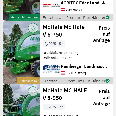
Ballenkammer, Druckluft,
AGRITEC Eder Land- & Forsttechnik GmbH
Netzbindung,
9360 Friesach
Rollenniederhalter,
Schneidwerk * Isobus * 25
Erntetechnik
Premium Plus Händler
Gebrauchtmaschine
Messer mit Gruppens
Grünland /
McHale Mc Hale
Preis
McHale
V 6-750
auf
Anfrage
Bj. 2025
5 h
Druckluft, Netzbindung,
Rollenniederhalter,
Schneidwerk Die Mc Hale
Pamberger Landmaschinentechnik GmbH
V6-750 ist eine
Schneidwerkballenpresse
3123 Obritzberg
mit 25 Messern und einem
Erntetechnik
Premium Plus Händler
Neumaschine
Hochleistungsrotor Ein
Grünland /
McHale MC HALE
doppeltes
Preis
McHale
V 8-950
auf
Anfrage
Bj. 2025
2 h
Ballenrampe, Druckluft,