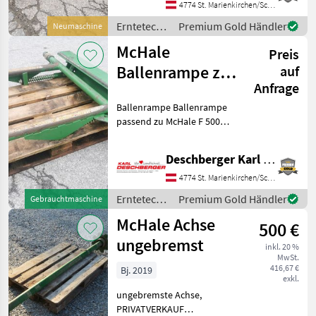
Rundballenpressen
4774 St. Marienkirchen/Schärding
Erntetechnik
Premium Gold Händler
Neumaschine
Grünland /
McHale
Preis
McHale
Ballenrampe zu
auf
Anfrage
F 500
Ballenrampe Ballenrampe
Rundballenpresse
passend zu McHale F 500
Rundballenpresse inkl.
Anbauteile und Sensor - Ihr
Deschberger Karl Landtechnik GesmbH & Co KG
Ansprechpartner - Hr.
Christoph Deschberger
4774 St. Marienkirchen/Schärding
Erntetechnik Grünland
Erntetechnik
Premium Gold Händler
Gebrauchtmaschine
Grünland /
McHale Achse
500 €
McHale
ungebremst
inkl. 20 %
MwSt.
416,67 €
Bj. 2019
exkl.
ungebremste Achse,
PRIVATVERKAUF