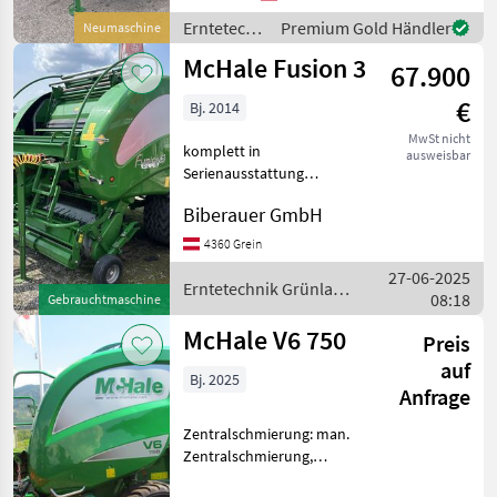
Rundballenpresse mit
Erntetechnik
Premium Gold Händler
Neumaschine
fester Ballenkammer für
Grünland /
McHale Fusion 3
Ballen-Dm: 1, 25 m un
67.900
McHale
€
Bj. 2014
MwSt nicht
komplett in
ausweisbar
Serienausstattung
Druckluftanlage
Biberauer GmbH
Rollenniederhalter Flexible
PickUp Umstecklasche 5795
4360 Grein
Ballen Erntetechnik
27-06-2025
Grünland
Erntetechnik Grünland
08:18
Gebrauchtmaschine
Rundballenpressen
/ McHale
McHale V6 750
Preis
auf
Bj. 2025
Anfrage
Zentralschmierung: man.
Zentralschmierung,
Ballenkammer: variable