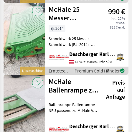
V6-750 ist eine Schne
Grünland /
McHale 25
990 €
McHale
Messer
inkl. 20 %
MwSt.
Schneidwerk
825 € exkl.
Bj. 2014
Schneidwerk 25 Messer
Schneidwerk (BJ: 2014) -
Neuwertig ohne
Deschberger Karl Landtechnik GesmbH & Co KG
Gruppenschaltung, ohne
Messer passend für McHale
4774 St. Marienkirchen/Schärding
F5500 und V660
Erntetechnik
Premium Gold Händler
Neumaschine
Rundballenpresse
Grünland /
McHale
Erntetechnik Grünland
Preis
McHale
Ballenrampe zu
auf
Anfrage
V6
Ballenrampe Ballenrampe
Rundballenpresse
NEU passend zu McHale V6
Rundballenpresse inkl.
Sensor Erntetechnik
Deschberger Karl Landtechnik GesmbH & Co KG
Grünland