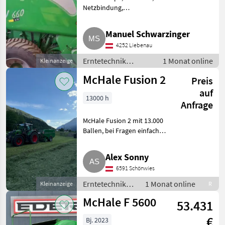
Netzbindung,
Rollenniederhalter,
Schneidwerk, Ballenkammer:
Manuel Schwarzinger
variable Ballenkammer Top
4252 Liebenau
Zustand. Erntetechnik
Grünland Rundballenpressen
Erntetechnik
1 Monat online
Kleinanzeige
Grünland /
McHale Fusion 2
Preis
Rundballenpressen
auf
13000 h
Anfrage
McHale Fusion 2 mit 13.000
Ballen, bei Fragen einfach
melden. Erntetechnik Grünland
Rundballenpressen
Alex Sonny
6591 Schönwies
Erntetechnik
1 Monat online
Kleinanzeige
R
Grünland /
McHale F 5600
53.431
Rundballenpressen
€
Bj. 2023