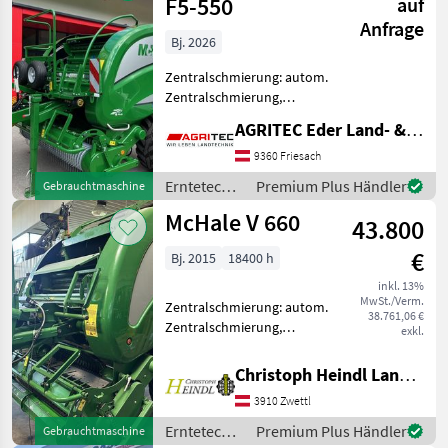
F5-550
auf
Anfrage
Bj. 2026
Zentralschmierung: autom.
Zentralschmierung,
Ballenkammer: feste
AGRITEC Eder Land- & Forsttechnik GmbH
Ballenkammer, Druckluft,
Netzbindung,
9360 Friesach
Rollenniederhalter,
Erntetechnik
Premium Plus Händler
Gebrauchtmaschine
Schneidwerk
Grünland /
McHale V 660
Neumaschine!! McHale F5-
43.800
McHale
550 Rundba
€
Bj. 2015
18400 h
inkl. 13%
MwSt./Verm.
Zentralschmierung: autom.
38.761,06 €
Zentralschmierung,
exkl.
Ballenkammer: variable
Ballenkammer,
Christoph Heindl Landtechnik GmbH, Waldviertel
Ballenrampe, Druckluft,
3910 Zwettl
Netzbindung,
Rollenniederhalter,
Erntetechnik
Premium Plus Händler
Gebrauchtmaschine
Schneidwerk Komplett