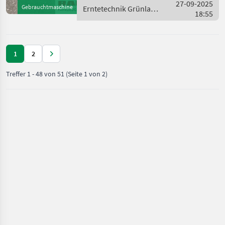
27-09-2025
Gebrauchtmaschine
Erntetechnik Grünland
18:55
/ McHale
1
2
Treffer
1
-
48
von
51
(Seite 1 von 2)