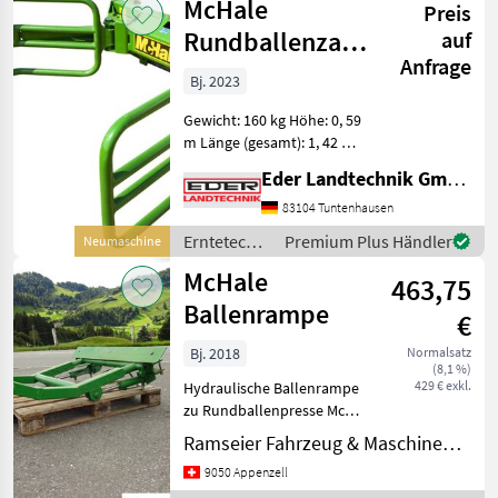
McHale
Preis
McHale
Rundballenzange
auf
Anfrage
R5
Bj. 2023
Gewicht: 160 kg Höhe: 0, 59
m Länge (gesamt): 1, 42 m
Länge der Arme: 1, 2 m
Eder Landtechnik GmbH
Maximale Breite
(Vollständig geöffnet): 1, 75
83104 Tuntenhausen
m Abstand zwischen Armen
Erntetechnik
Premium Plus Händler
Neumaschine
(offen): 1, 65 m Absta
Grünland /
McHale
463,75
McHale
Ballenrampe
€
Bj. 2018
Normalsatz
(8,1 %)
429 € exkl.
Hydraulische Ballenrampe
zu Rundballenpresse Mc
Hale F 5500 Erntetechnik
Ramseier Fahrzeug & Maschinen AG
Grünland
9050 Appenzell
Rundballenpressen