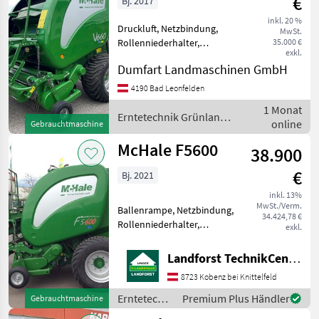
€
Bj. 2017
inkl. 20 %
Druckluft, Netzbindung,
MwSt.
Rollenniederhalter,
35.000 €
exkl.
Schneidwerk zu Verkauf
Dumfart Landmaschinen GmbH
seht eine Mc Hale V660
Rundballenpresse,
4190 Bad Leonfelden
Eingurtsystem, 25 Messer,
1 Monat
Hydroflexboden,
Erntetechnik Grünland /
online
Gebrauchtmaschine
Druckluftbremse, e
McHale
McHale F5600
38.900
€
Bj. 2021
inkl. 13%
MwSt./Verm.
Ballenrampe, Netzbindung,
34.424,78 €
Rollenniederhalter,
exkl.
Schneidwerk,
Ballenkammer: feste
Landforst TechnikCenter Knittelfeld
Ballenkammer Baujahr
8723 Kobenz bei Knittelfeld
2021 ca. 10.000 Ballen
Expert PLUS Steuermonitor
Erntetechnik
Premium Plus Händler
Gebrauchtmaschine
Vario-Netzbindung Be
Grünland /