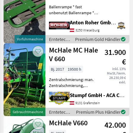
Ballenrampe * fast
V
660
unbenutzt Ballenrampe *
war auf einer
V
Anton Roher GmbH (ACA Center Roher)
Vorführmaschine montiert
6750
Erntetechnik Grünland
3250 Wieselburg
V6750
Rundballenpressen
Erntetechnik
Premium Gold Händler
Vorführmaschine
Grünland /
MARKTPLATZ
McHale MC Hale
31.900
McHale
V 660
Marktplatz
Händlerangebote
Kleinanzeigen
€
Bj. 2017
19500 h
inkl. 13%
MwSt./Verm.
28.230,09 €
Zentralschmierung: man.
exkl.
Zentralschmierung,
Ballenkammer: variable
Stumpf GmbH - ACA Center Stumpf
Ballenkammer,
Ballenrampe, Druckluft,
9131 Grafenstein
Netzbindung,
Erntetechnik
Premium Plus Händler
Gebrauchtmaschine
Rollenniederhalter,
Grünland /
McHale V660
Schneidwerk Die
42.000
McHale
Rundballenpresse d