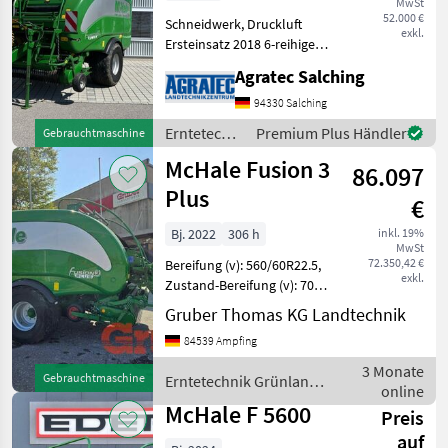
MwSt
52.000 €
Schneidwerk, Druckluft
exkl.
Ersteinsatz 2018 6-reihige
Ungesteuerte Pick Up
Agratec Salching
Druckluftbremse
Automatische Öl und
94330 Salching
Fettschmierung
Erntetechnik
Premium Plus Händler
Gebrauchtmaschine
Hydraulischer
Grünland /
McHale Fusion 3
Schwenkboden Netz und
86.097
McHale
Mantelfo
Plus
€
Bj. 2022
306 h
inkl. 19%
MwSt
72.350,42 €
Bereifung (v): 560/60R22.5,
exkl.
Zustand-Bereifung (v): 70
%, Tachostand: 306
Gruber Thomas KG Landtechnik
________ gebraucht,
84539 Ampfing
vollautomatische
Hochleistungspresse,
3 Monate
Gebrauchtmaschine
Erntetechnik Grünland
Modell 2022, Ersteinsatz
online
/ McHale
2024, c
McHale F 5600
Preis
auf