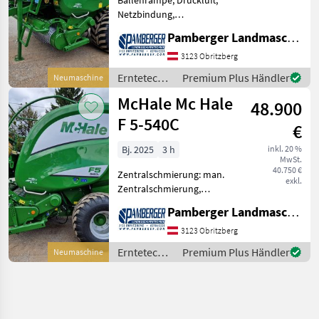
Netzbindung,
Rollenniederhalter,
Pamberger Landmaschinentechnik GmbH
Schneidwerk
Ballendurchmesser v. 0, 60-
3123 Obritzberg
1, 90m Doppel -
Erntetechnik
Premium Plus Händler
Neumaschine
Antriebsystem
Grünland /
McHale Mc Hale
Ballenfüllstandanzeige
48.900
McHale
Verstopfungslösung
F 5-540C
€
Bj. 2025
3 h
inkl. 20 %
MwSt.
40.750 €
Zentralschmierung: man.
exkl.
Zentralschmierung,
Ballenkammer: feste
Pamberger Landmaschinentechnik GmbH
Ballenkammer, Druckluft,
Netzbindung, Schneidwerk
3123 Obritzberg
Ballendurchmesser 125cm
Erntetechnik
Premium Plus Händler
Neumaschine
18 Walzen Zentralisierte
Grünland /
Schmi
McHale