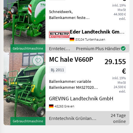
inkl. 19%
MwSt
Schneidwerk,
44.900 €
Ballenkammer: feste
exkl.
Ballenkammer, Druckluft
Verkauf wegen umstieg auf:
Eder Landtechnik GmbH
Wickelkombi Baujahr: 2023
83104 Tuntenhausen
neuwertiger Zustand
BEREIFUNG: 520/55R22, 5
Erntetechnik
Premium Plus Händler
Gebrauchtmaschine
Vredestein B
Grünland /
MC hale V660P
29.155
McHale
€
Bj. 2011
inkl. 19%
Ballenkammer: variable
MwSt
Ballenkammer MAS270200
24.500 €
exkl.
-3 Pressriemen (endlos) -15
GREVING Landtechnik GmbH
Messer Schneidwerk -
Unblock System -
48268 Greven
Gesteuerte PickUp 2m 5-
24 Tage
reihig -Rollenniederhalter -
Erntetechnik Grünland /
online
Gebrauchtmaschine
McHale