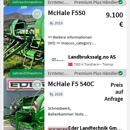
Erntetechnik
Premium Plus Händler
Gebrauchtmaschine
Grünland /
McHale F550
9.100
McHale
€
Bj. 2010
== Weitere Informationen
(NO) == mascus_category:
sonstige Erntemaschinen
Bitte geben Sie auf Anfrage
Landbrukssalg.no AS
die Referenznummer an:
7080 H Trondheim – Tromsø
8830 Weitere Bilder finden
Sie unter en
Erntetechnik
Premium Plus Händler
Gebrauchtmaschine
Grünland /
McHale F5 540C
Preis
McHale
auf
Bj. 2026
Anfrage
Schneidwerk,
Ballenkammer: feste
Ballenkammer,
Zentralschmierung: man.
Eder Landtechnik GmbH