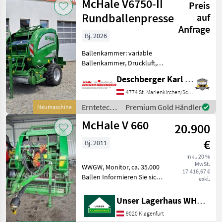
McHale V6750-II
Preis
McHale
Rundballenpresse
auf
Anfrage
Bj. 2026
Ballenkammer: variable
Ballenkammer, Druckluft,
Netzbindung,
Deschberger Karl Landtechnik GesmbH & Co KG
Rollenniederhalter,
Schneidwerk McHale V6750-
4774 St. Marienkirchen/Schärding
II Rundballenpresse
Erntetechnik
Premium Gold Händler
Neumaschine
ollautomatisch in
Grünland /
McHale V 660
Isobusausführung (ohne Te
20.900
McHale
€
Bj. 2011
inkl. 20 %
MwSt.
WWGW, Monitor, ca. 35.000
17.416,67 €
Ballen Informieren Sie sich
exkl.
bitte vor Fahrt-Antritt
telefonisch, ob die von
Unser Lagerhaus WHG, Kärnten, Klagenfurt
Ihnen angefragte Maschine
9020 Klagenfurt
aktuell bei uns am Lager