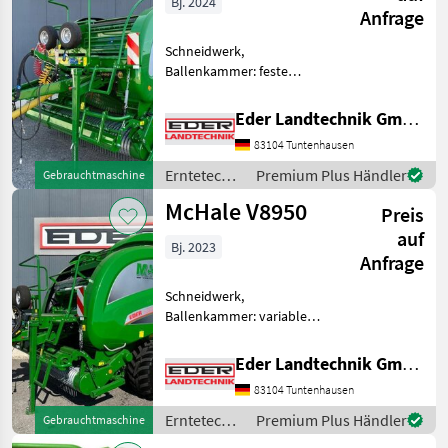
Bj. 2024
Anfrage
Schneidwerk,
Ballenkammer: feste
Ballenkammer,
Ballenrampe, Druckluft
Eder Landtechnik GmbH
Bereifung (h): 520/55 R22, 5,
83104 Tuntenhausen
Geschwindigkeit: 40,
Ballenzahl: 332,
Erntetechnik
Premium Plus Händler
Gebrauchtmaschine
Bordcomputer / Monitor,
Grünland /
McHale V8950
Leistun
Preis
McHale
auf
Bj. 2023
Anfrage
Schneidwerk,
Ballenkammer: variable
Ballenkammer,
Ballenrampe, Druckluft
Eder Landtechnik GmbH
Bereifung (h): 560/45 R22.5,
83104 Tuntenhausen
Geschwindigkeit: 40 km/h,
Ballenzahl: 832 Stck,
Erntetechnik
Premium Plus Händler
Gebrauchtmaschine
Ballenmaß (min. Du
Grünland /