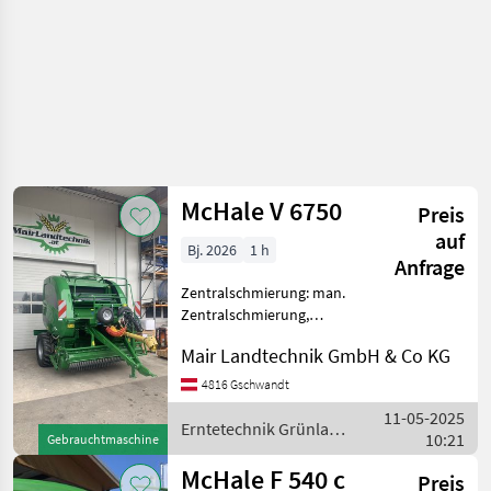
McHale V 6750
Preis
auf
Bj. 2026
1 h
Anfrage
Zentralschmierung: man.
Zentralschmierung,
Ballenkammer: variable
Mair Landtechnik GmbH & Co KG
Ballenkammer, Druckluft,
Netzbindung,
4816 Gschwandt
Rollenniederhalter,
11-05-2025
Schneidwerk Die McHale
Erntetechnik Grünland
10:21
Gebrauchtmaschine
V6750 Rundballenpresse,
/ McHale
McHale F 540 c
Preis