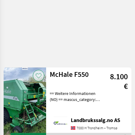
McHale F550
8.100
€
== Weitere Informationen
(NO) == mascus_category:
sonstige Erntemaschinen
Bitte geben Sie auf Anfrage
die Referenznummer an:
Landbrukssalg.no AS
9004 Weitere Bilder finden
7080 H Trondheim – Tromsø
Sie unter en