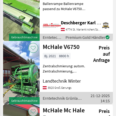
Ballenrampe Ballenrampe
passend zu McHale V6750 /
V6760 Rundballenpresse
variabel inkl. Anbauteile -
Deschberger Karl Landtechnik GesmbH & Co KG
Ihr Ansprechpartner - Hr.
Christoph Deschberger
4774 St. Marienkirchen/Schärding
Erntetechnik Grü
Erntetechnik
Premium Gold Händler
Gebrauchtmaschine
Grünland /
McHale V6750
Preis
McHale
auf
Bj. 2021
8800 h
Anfrage
Zentralschmierung: autom.
Zentralschmierung,
Ballenkammer: variable
Landtechnik Winter
Ballenkammer, Druckluft,
Netzbindung,
3920 Groß Gerungs
Rollenniederhalter,
21-12-2025
Schneidwerk Die
Erntetechnik Grünland
14:15
Gebrauchtmaschine
Rundballenpresse der
/ McHale
Marke M
McHale Mc Hale
Preis