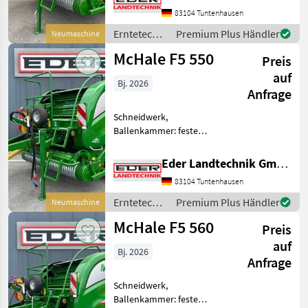
Zentralschmierung Baujahr:
83104 Tuntenhausen
2026 Pick-Up - 2, 1m breit - 6
Zinkenreihen / 55mm
Erntetechnik
Premium Plus Händler
Neumaschine
Zinkenabstand (u
Grünland /
McHale F5 550
Preis
McHale
auf
Bj. 2026
Anfrage
Schneidwerk,
Ballenkammer: feste
Ballenkammer, Druckluft
Baujahr: 2026 Pick-Up - 2,
Eder Landtechnik GmbH
1m breit - 6 Zinkenreihen /
83104 Tuntenhausen
55mm Zinkenabstand
(ungesteuert) -
Erntetechnik
Premium Plus Händler
Neumaschine
Rollenniederhalter
Grünland /
McHale F5 560
Preis
McHale
auf
Bj. 2026
Anfrage
Schneidwerk,
Ballenkammer: feste