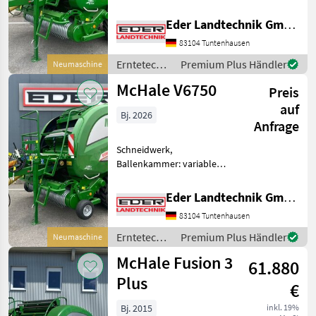
Ballenkammer, Druckluft
Baujahr: 2026 Pick-Up -
Eder Landtechnik GmbH
Arbeitsbreite: 2, 1m - 6
83104 Tuntenhausen
Zinkenreihen,
Zinkenabstand 55mm
Erntetechnik
Premium Plus Händler
Neumaschine
(ungesteuert) - Rollenniede
Grünland /
McHale V6750
Preis
McHale
auf
Bj. 2026
Anfrage
Schneidwerk,
Ballenkammer: variable
Ballenkammer, Druckluft
Baujahr: 2026
Eder Landtechnik GmbH
Ballenkammer -
83104 Tuntenhausen
Durchmesser: 0, 6m bis 1,
68m - Breite: 1, 23m - 1 x
Erntetechnik
Premium Plus Händler
Neumaschine
Riemen Schneidwerk - 25
Grünland /
McHale Fusion 3
61.880
McHale
Plus
€
Bj. 2015
inkl. 19%