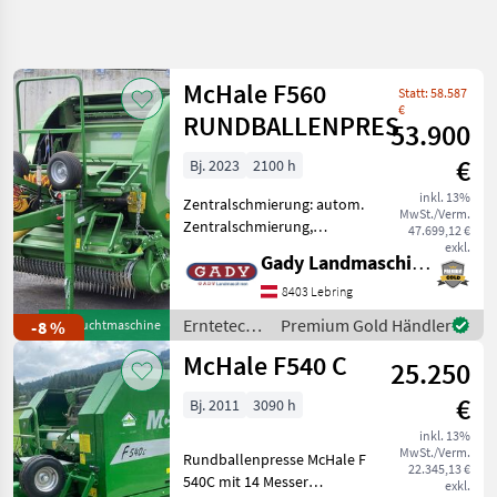
Suche
verfeinern
McHale F560
Statt: 58.587
Kategorie
Land
Filter
4
€
RUNDBALLENPRESSE
53.900
51
€
Bj. 2023
2100 h
AKTUELLER
Zurücksetzen
Ergebnisse
PFAD
inkl. 13%
anzeigen
Zentralschmierung: autom.
MwSt./Verm.
Landtechnik
Zentralschmierung,
47.699,12 €
Ballenkammer: feste
exkl.
Erntetechnik
Gady Landmaschinen GmbH
Ballenkammer, Druckluft,
Gruenland
Netzbindung,
8403 Lebring
Rundballenpressen
Rollenniederhalter,
Erntetechnik
Premium Gold Händler
-8 %
Gebrauchtmaschine
Schneidwerk Auf Lager!
Mchale
Grünland /
McHale F540 C
Ausstattung: - Druck
25.250
McHale
KATEGORIE
WÄHLEN
€
Bj. 2011
3090 h
inkl. 13%
McHale
MwSt./Verm.
Rundballenpresse McHale F
22.345,13 €
540C mit 14 Messer
exkl.
Krone