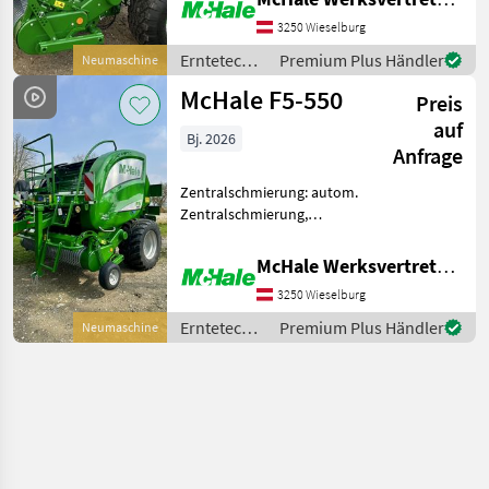
Messer Profi-Flo
3250 Wieselburg
Schneidwerk, 6reihiger
ungesteuerter Pickup,
Erntetechnik
Premium Plus Händler
Neumaschine
Rollenniederha
Grünland /
McHale F5-550
Preis
McHale
auf
Bj. 2026
Anfrage
Zentralschmierung: autom.
Zentralschmierung,
Ballenkammer: feste
Ballenkammer, Druckluft,
McHale Werksvertretung - Harald Dachsberger
Netzbindung,
3250 Wieselburg
Rollenniederhalter,
Schneidwerk McHale F5-550
Erntetechnik
Premium Plus Händler
Neumaschine
Festkammer Rundballen
Grünland /
McHale