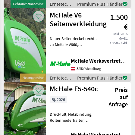
steht. Wir
Erntetechnik
Premium Plus Händler
Gebrauchtmaschine
Grünland /
McHale V6
1.500
McHale
Seitenverkleidung
€
inkl. 20 %
Neuer Seitendeckel rechts
MwSt.
1.250 € exkl.
zu McHale V660,
Sonderpreis aus
Fehlbestellung,
McHale Werksvertretung - Harald Dachsberger
Originalverpackt
Erntetechnik Grünland
3250 Wieselburg
Rundballenpressen
Erntetechnik
Premium Plus Händler
Neumaschine
Grünland /
McHale F5-540c
Preis
McHale
auf
Bj. 2026
Anfrage
Druckluft, Netzbindung,
Rollenniederhalter,
Schneidwerk McHale F5-
540c Neumaschine mit 15
McHale Werksvertretung - Harald Dachsberger