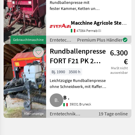
Rundballenpresse mit
fester Kammer, Ketten und
Stangen in
ausgezeichnetem Zustand.
Macchine Agricole Stefani Luciano
Wendiges Gerät, das zum
47864 Pennabilli
Schleppen und Bedienen
nicht viel Kraft benötigt und
Erntetechnik
Premium Plus Händler
Gebrauchtmaschine
mit d
Grünland /
Rundballenpresse
6.300
Fort
FORT F21 PK 2
€
Super
MwSt nicht
Bj. 1990
3500 h
ausweisbar
Leichtzügige Rundballenpresse
ohne Schneidwerk, mit Raffer
und Doppelgarnbindung. Breite
B .
Pickup, Ballengröße 155 cm,
nur 3.500 Ballen gepresst. 2 dw
39031 Bruneck
und 1 ew Stg. am
Erntetechnik
19 Tage online
Kleinanzeige
Grünland /
Rundballenpressen