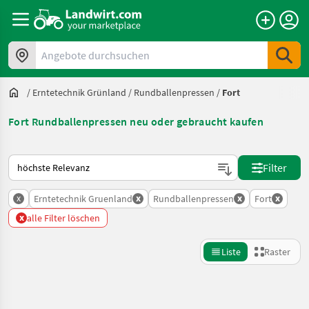
Angebote durchsuchen
/
Erntetechnik Grünland
/
Rundballenpressen
/
Fort
Fort Rundballenpressen neu oder gebraucht kaufen
So wird auf Landwirt.com sortiert
Filter
x
x
x
x
Erntetechnik Gruenland
Rundballenpressen
Fort
x
alle Filter löschen
Liste
Raster