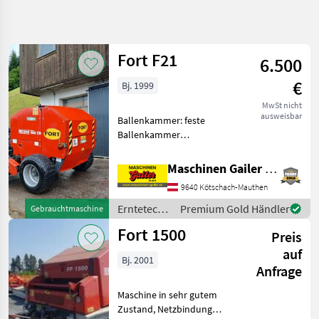
Suche
verfeinern
Fort F21
6.500
Kategorie
Land
Filter
4
€
Bj. 1999
5
MwSt nicht
AKTUELLER
Zurücksetzen
Ergebnisse
ausweisbar
Ballenkammer: feste
PFAD
anzeigen
Ballenkammer
Landtechnik
Privatverkauf. Kleine
leichtzügige
Erntetechnik
Maschinen Gailer GmbH
Gruenland
Rundballenpresse mit
9640 Kötschach-Mauthen
Schnurbindung,
Rundballenpressen
Ballengröße 110 cm
Erntetechnik
Premium Gold Händler
Gebrauchtmaschine
Fort
Durchmesser x 120 cm
Grünland /
Fort 1500
Höhe. Wir freuen u
Preis
Fort
KATEGORIE
auf
WÄHLEN
Bj. 2001
Anfrage
Fort
Maschine in sehr gutem
Zustand, Netzbindung
Krone