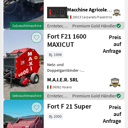
Erntetechnik Grünland
Rundballenpressen
Macchine Agricole Devoti Srl
Claas
29013 Carpaneto Piacentino
John Deere
Erntetechnik
Premium Gold Händler
Gebrauchtmaschine
Grünland /
Fort F21 1600
Preis
Fort
New Holland
MAXICUT
auf
Anfrage
McHale
Bj. 1998
Alle 35
Netz- und
anzeigen
Doppelgarnbinder -
Messerrotor - 13 Messer
MARKTPLATZ
M.A.I.E.R. SRL
Erntetechnik Grünland
Rundballenpressen
Marktplatz
Händlerangebote
06062 Moiano
Kleinanzeigen
Erntetechnik
Premium Gold Händler
Gebrauchtmaschine
Grünland /
Fort F 21 Super
Preis
Fort
auf
Bj. 2000
Anfrage