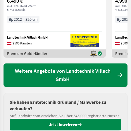
6.490 €
4.990 €
inkl. 13% MwSt./Verm.
inkl. 13% M
5.743,36 € exkl.
4.415,93 € ex
Bj. 2012
320 cm
Bj. 2011
Landtechnik Villach GmbH
Landtechn
9500 Kärnten
9500 K
Premium Gold Händler
Premium
Weitere Angebote von Landtechnik Villach
GmbH
Sie haben Erntetechnik Grünland / Mähwerke zu
verkaufen?
Auf Landwirt.com erreichen Sie über 545.000 registrierte Nutzer.
Jetzt inserieren