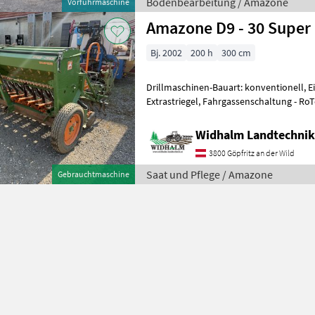
Bodenbearbeitung / Amazone
Vorführmaschine
Amazone D9 - 30 Super
Bj. 2002
200 h
300 cm
Drillmaschinen-Bauart: konventionell, E
Extrastriegel, Fahrgassenschaltung - RoTe
Widhalm Landtechni
3800 Göpfritz an der Wild
Saat und Pflege / Amazone
Gebrauchtmaschine