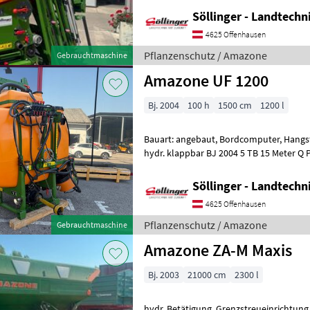
Söllinger - Landtech
4625 Offenhausen
Pflanzenschutz / Amazone
Gebrauchtmaschine
Amazone UF 1200
Bj. 2004
100 h
1500 cm
1200 l
Bauart: angebaut, Bordcomputer, Hangs
hydr. klappbar BJ 2004 5 TB 15 Meter Q 
Gelenkwelle Nicht Geschwindigkeitsabh
Söllinger - Landtech
4625 Offenhausen
Pflanzenschutz / Amazone
Gebrauchtmaschine
Amazone ZA-M Maxis
Bj. 2003
21000 cm
2300 l
hydr. Betätigung, Grenzstreueinrichtung,