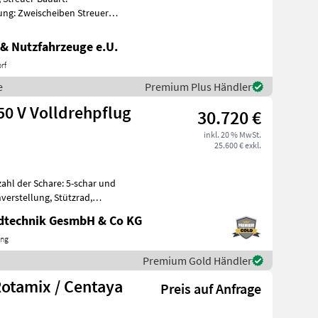
ung: Zweischeiben Streuer
endurchtrieb
& Nutzfahrzeuge e.U.
rf
e
Premium Plus Händler
0 V Volldrehpflug
30.720 €
inkl. 20 % MwSt.
25.600 € exkl.
zahl der Schare: 5-schar und
verstellung, Stützrad,
ol
ndtechnik GesmbH & Co KG
ing
Premium Gold Händler
otamix / Centaya
Preis auf Anfrage