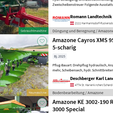
Zweischeibenstreuer Folgende Ausstatt
Waagen mit 38mm Anhängung Zapfwell
Romann Landtechnik 
2111 Harmannsdorf-Rückersdo
Düngung und Beregnung / Amazon
Gebrauchtmaschine
Amazone Cayros XMS 95
5-scharig
Bj. 2025
Pflug-Bauart: Drehpflug hydraulisch, An
mehr, Scheibensech, hydr. Schnittbreiten
Vorschäler Amazone Cayros XMS 950 V V
Deschberger Karl La
4774 St. Marienkirchen/Schärd
Bodenbearbeitung / Amazone
Neumaschine
Amazone KE 3002-190 R
3000 Special