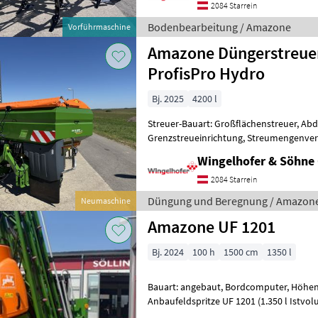
2084 Starrein
Bodenbearbeitung / Amazone
Vorführmaschine
Amazone Düngerstreuer
ProfisPro Hydro
Bj. 2025
4200 l
Streuer-Bauart: Großflächenstreuer, Ab
Grenzstreueinrichtung, Streumengenver
Düngerstreuer ZA-TS 4200 - Profis- Wieg
Wingelhofer & Söhn
2084 Starrein
Düngung und Beregnung / Amazon
Neumaschine
Amazone UF 1201
Bj. 2024
100 h
1500 cm
1350 l
Bauart: angebaut, Bordcomputer, Höhenv
Anbaufeldspritze UF 1201 (1.350 l Istvo
gebremst + UF Heckbeleuchtung + Ge