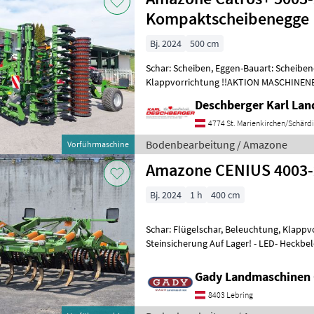
Kompaktscheibenegge
Bj. 2024
500 cm
Schar: Scheiben, Eggen-Bauart: Scheibe
Klappvorrichtung !!AKTION MASCHINE
Fragen Sie uns!! Amazone Catros+ 5003
Deschberger Karl La
4774 St. Marienkirchen/Schärd
Bodenbearbeitung / Amazone
Vorführmaschine
Amazone CENIUS 400
Bj. 2024
1 h
400 cm
Schar: Flügelschar, Beleuchtung, Klappv
Steinsicherung Auf Lager! - LED- Heckbeleuchtung - Hydraulische
Arbeitstiefenverstellung - C-Mix-Su
Gady Landmaschinen
8403 Lebring