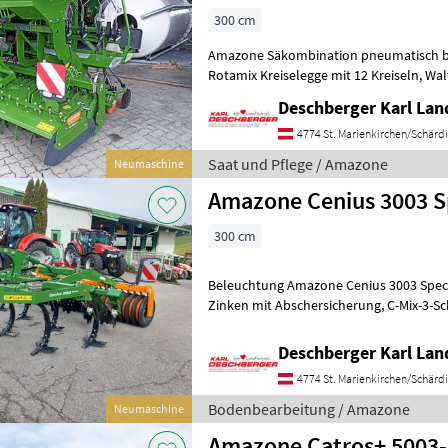
300 cm
Amazone Säkombination pneumatisch be
Rotamix Kreiselegge mit 12 Kreiseln, Walterscheid Gelenkwelle P500
mit Nockenschaltkupplung, Seitenschil
Deschberger Karl La
4774 St. Marienkirchen/Schärd
Saat und Pflege / Amazone
Neumaschine
Amazone Cenius 3003 S
300 cm
Beleuchtung Amazone Cenius 3003 Specia
Zinken mit Abschersicherung, C-Mix-3-Scharsatz 80 mm, mech.
Scheibenfeldverstellung, LED-Beleu
Deschberger Karl La
4774 St. Marienkirchen/Schärd
Bodenbearbeitung / Amazone
Neumaschine
Amazone Catros+ 5003