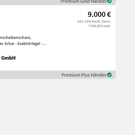
Premium Gold Händler
9.000 €
inkl. 13% MwSt./Verm.
7.964,60 € exkl.
inscheibenschare,
c Schar - Exaktstriegel -
Hydraulische Fahrgassenschaltung 15m Ve
k GmbH
Premium Plus Händler