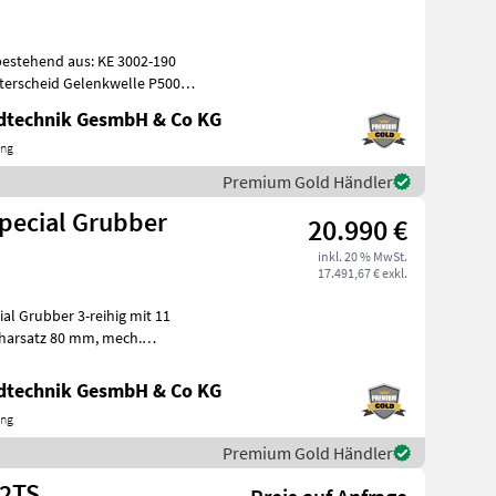
stehend aus: KE 3002-190
ndtechnik GesmbH & Co KG
ing
Premium Gold Händler
pecial Grubber
20.990 €
inkl. 20 % MwSt.
17.491,67 € exkl.
l Grubber 3-reihig mit 11
chtung
ndtechnik GesmbH & Co KG
ing
Premium Gold Händler
-2TS