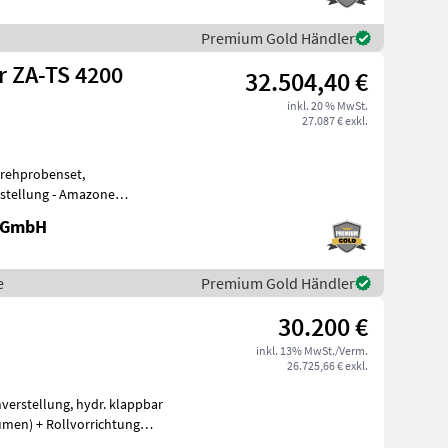
Premium Gold Händler
 ZA-TS 4200
32.504,40 €
inkl. 20 % MwSt.
27.087 € exkl.
drehprobenset,
stellung - Amazone
esystem - Streuwer
e GmbH
e
Premium Gold Händler
30.200 €
inkl. 13% MwSt./Verm.
26.725,66 € exkl.
erstellung, hydr. klappbar
lumen) + Rollvorrichtung