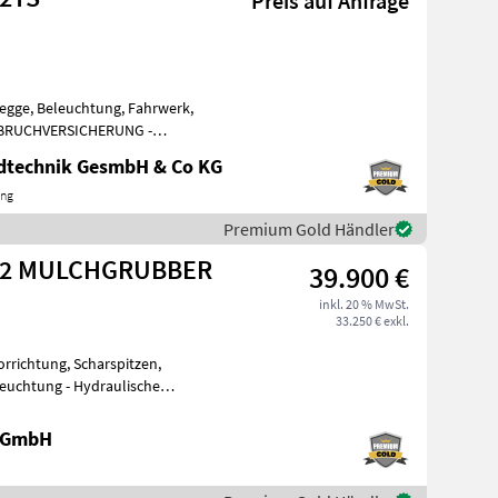
Preis auf Anfrage
negge, Beleuchtung, Fahrwerk,
NBRUCHVERSICHERUNG -
-2TS Komp
ndtechnik GesmbH & Co KG
ing
Premium Gold Händler
3-2 MULCHGRUBBER
39.900 €
inkl. 20 % MwSt.
33.250 € exkl.
orrichtung, Scharspitzen,
 GmbH