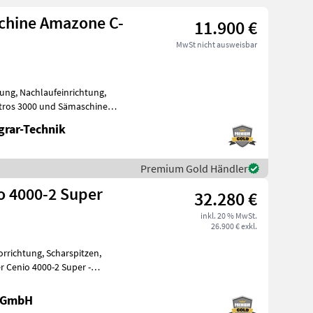
chine Amazone C-
11.900 €
MwSt nicht ausweisbar
ung, Nachlaufeinrichtung,
tros 3000 und Sämaschine
 Rei
grar-Technik
Premium Gold Händler
 4000-2 Super
32.280 €
inkl. 20 % MwSt.
26.900 € exkl.
orrichtung, Scharspitzen,
 Cenio 4000-2 Super -
rung
e GmbH