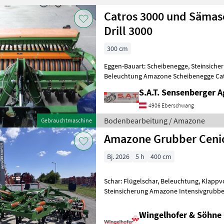
Catros 3000 und Sämas
Drill 3000
300 cm
Eggen-Bauart: Scheibenegge, Steinsicher
Beleuchtung Amazone Scheibenegge Ca
Amazone C-Drill 3000 -Scheibenegge mit
S.A.T. Sensenberger A
4906 Eberschwang
Bodenbearbeitung / Amazone
Gebrauchtmaschine
Amazone Grubber Cenio
Bj. 2026
5 h
400 cm
Schar: Flügelschar, Beleuchtung, Klappv
Steinsicherung Amazone Intensivgrubber
Automatische Druckfeder-Überlastsiche
Wingelhofer & Söhn