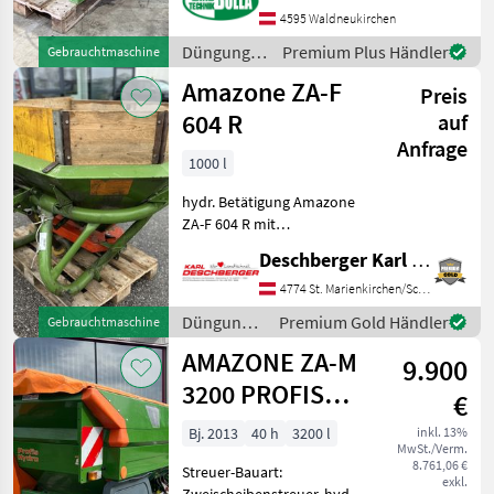
AMAZONE ZA-M 1000
4595 Waldneukirchen
Premis + Bj. 2002 +
Düngung
Premium Plus Händler
Gebrauchtmaschine
Streuscheiben OS 10 - 18
und
Amazone ZA-F
Meter + Grenzstreuscheib
Preis
Beregnung
/ Amazone
604 R
auf
Anfrage
1000 l
hydr. Betätigung Amazone
ZA-F 604 R mit
hydraulischer
Deschberger Karl Landtechnik GesmbH & Co KG
Schieberbetätitung,
Eigenbau Holzaufsatz und
4774 St. Marienkirchen/Schärding
dazu gehöriger
Düngung
Premium Gold Händler
Gebrauchtmaschine
Gelenkwelle. Hr.
und
AMAZONE ZA-M
Pöcherstorfer Manuel
9.900
Beregnung
Düngung und B
/ Amazone
3200 PROFIS
€
HYDRO
Bj. 2013
40 h
3200 l
inkl. 13%
MwSt./Verm.
8.761,06 €
Streuer-Bauart:
exkl.
Zweischeibenstreuer, hydr.