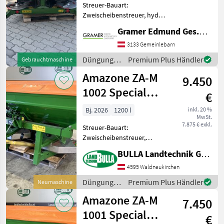
Streuer-Bauart:
Zweischeibenstreuer, hydr.
Betätigung Gebrauchter
Gramer Edmund Ges.m.b.H.
Amazone 2-Scheiben
Düngerstreuer mit hydr.
3133 Gemeinlebarn
Schieber; Streubreite ca. 10-
Düngung
Premium Plus Händler
Gebrauchtmaschine
16m; Rührwerk und
und
Amazone ZA-M
Einfüllsie
9.450
Beregnung
/ Amazone
1002 Special
€
Easy - AKTION
Bj. 2026
1200 l
inkl. 20 %
MwSt.
7.875 € exkl.
Streuer-Bauart:
Zweischeibenstreuer,
Grenzstreueinrichtung,
BULLA Landtechnik GmbH
Streumengenverstellung
AMAZONE Düngerstreuer
4595 Waldneukirchen
ZA-M Special 1002 Easy + Bj.
Düngung
Premium Plus Händler
Neumaschine
2026, Neumaschine lagernd
und
Amazone ZA-M
+ ele
7.450
Beregnung
/ Amazone
1001 Special
€