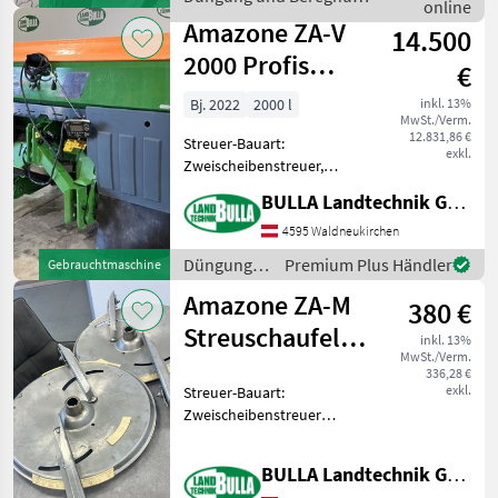
Mineraldüngerstreuer/Wiegestreuer
online
/ Amazone
Amazone ZA-V
14.500
2000 Profis
€
Control -
Bj. 2022
2000 l
inkl. 13%
MwSt./Verm.
Wiegestreuer
12.831,86 €
Streuer-Bauart:
exkl.
Zweischeibenstreuer,
Grenzstreueinrichtung,
BULLA Landtechnik GmbH
Streumengenverstellung
AMAZONE ZA-V 2000 Profis
4595 Waldneukirchen
Control + Bj. 2022 + 2000
Düngung
Premium Plus Händler
Gebrauchtmaschine
Liter Inhalt + V-Set 1 Streusc
und
Amazone ZA-M
380 €
Beregnung
/ Amazone
Streuschaufeln
inkl. 13%
MwSt./Verm.
OM 18 - 24
336,28 €
exkl.
Streuer-Bauart:
Zweischeibenstreuer
AMAZONE Streuschaufeln +
OM 18 - 24 + passend zu ZA-
BULLA Landtechnik GmbH Ersatzteile
M + Scheiben und Schaufeln