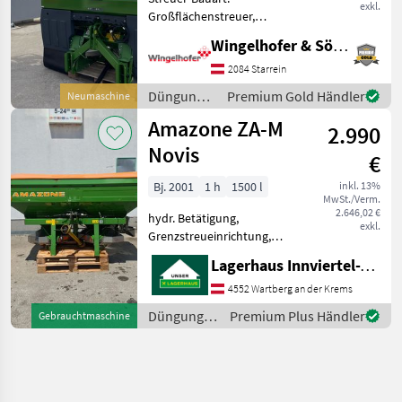
exkl.
Großflächenstreuer,
Grenzstreueinrichtung,
Wingelhofer & Söhne GmbH
Streumengenverstellung -
Amazone Düngerstreuer ZA
2084 Starrein
Super bestehend aus
Düngung
Premium Gold Händler
Neumaschine
Rahmen und
und
Amazone ZA-M
Grundbehälter - Profis-Wie
2.990
Beregnung
/ Amazone
Novis
€
Bj. 2001
1 h
1500 l
inkl. 13%
MwSt./Verm.
2.646,02 €
hydr. Betätigung,
exkl.
Grenzstreueinrichtung,
Streumengenverstellung
Lagerhaus Innviertel-Traunviertel-Urfahr eGen, Wartberg/Krems
+Grenzstreueinrichtung +
Aufatz + Plane
4552 Wartberg an der Krems
+hydraulische
Düngung
Premium Plus Händler
Gebrauchtmaschine
Schieberbetätigung
und
+Beleuchtung Düngu
Beregnung
/ Amazone