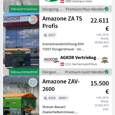
in gutem Zustand Düngung
4595 Waldneukirchen
und Beregnung Minerald
Düngung
Premium Plus Händler
Gebrauchtmaschine
und
Amazone ZA TS
22.611
Beregnung
/ Amazone
Profis
€
Bj. 2017
inkl. 20 %
MwSt.
18.842,50 €
Grenzstreueinrichtung EDV:
exkl.
71937 Düngerstreuer - mit
Baujahr: 2017 - mit
AGXOR Vertriebsgesellschaft Ost GmbH
Einfüllsieb - mit STVO
Beleuchtung - mit 3
2111 Harmannsdorf-Rückersdorf
Punktanbau - mit
Düngung
Premium Gold Händler
Gebrauchtmaschine
Gelenkwelle - mi
und
Amazone ZAV-
15.500
Beregnung
/ Amazone
2600
€
Bj. 2018
2600 l
inkl. 20 %
MwSt.
12.916,67 €
Streuer-Bauart:
exkl.
Zweischeibenstreuer,