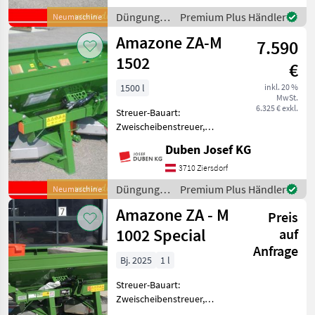
Inkl. 1200 l Ist-Inhalt,
Düngung
Premium Plus Händler
Neumaschine
Streuscheiben,
und
Amazone ZA-M
Gittereinsatz, Gelenkwelle,
7.590
Beregnung
Rührw
/ Amazone
1502
€
1500 l
inkl. 20 %
MwSt.
6.325 € exkl.
Streuer-Bauart:
Zweischeibenstreuer,
Abdrehprobenset, hydr.
Duben Josef KG
Betätigung,
Streumengenverstellung
3710 Ziersdorf
Ausstellungsmaschine inkl.
Düngung
Premium Plus Händler
Neumaschine
1.500 l Ist-Inhalt,
und
Amazone ZA - M
Streuscheiben, Gittereinsa
Preis
Beregnung
/ Amazone
1002 Special
auf
Anfrage
Bj. 2025
1 l
Streuer-Bauart:
Zweischeibenstreuer,
Grenzstreueinrichtung