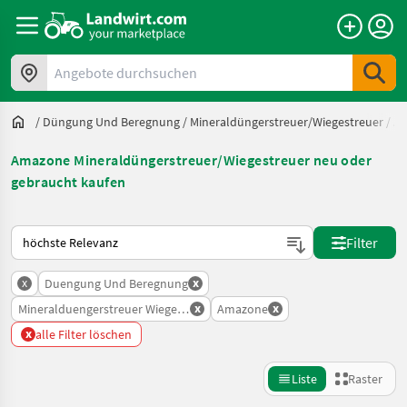
Angebote durchsuchen
/
Düngung Und Beregnung
/
Mineraldüngerstreuer/Wiegestreuer
/
A
Amazone Mineraldüngerstreuer/Wiegestreuer neu oder
gebraucht kaufen
So wird auf Landwirt.com sortiert
Filter
x
x
Duengung Und Beregnung
x
x
Mineralduengerstreuer Wiegestreuer
Amazone
x
alle Filter löschen
Liste
Raster