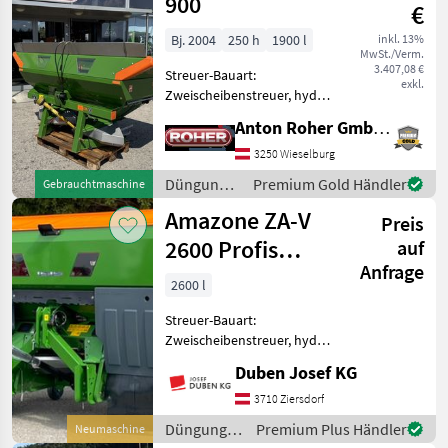
900
€
603
Bj. 2004
250 h
1900 l
inkl. 13%
ZA-
MwSt./Verm.
M
3.407,08 €
Streuer-Bauart:
1500
exkl.
Zweischeibenstreuer, hydr.
ZA-M
Betätigung,
1501
Anton Roher GmbH (ACA Center Roher)
Streumengenverstellung *
Profis
Behälteraufsatz L1000 *
3250 Wieselburg
ZA-
Beleuchtung * Gelenkwelle
Düngung
Premium Gold Händler
Gebrauchtmaschine
M
* Streuschaufeln OM10-18 *
1502
und
Amazone ZA-V
Siebgi
Preis
Beregnung
ZA-M
/ Amazone
2600 Profis
auf
Profis
Anfrage
Tronic
ZA-
2600 l
TS
3200
Streuer-Bauart:
Zweischeibenstreuer, hydr.
ZA-V
2000
Betätigung,
Duben Josef KG
Grenzstreueinrichtung,
ZA-V
Streumengenverstellung
3710 Ziersdorf
2000
Special
Wiegetechnikstreuer,
Düngung
Premium Plus Händler
Neumaschine
Behälterinhalt 2600 Liter,
ZA-V