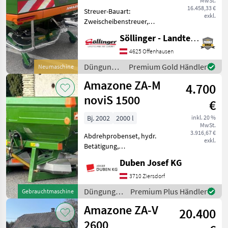
MwSt.
Amatron 4!
16.458,33 €
Streuer-Bauart:
exkl.
Zweischeibenstreuer,
Grenzstreueinrichtung,
Söllinger - Landtechnik GmbH
Streumengenverstellung +
Anbaustreuer ZA Super +
4625 Offenhausen
Profis-Wiegesystem +
Düngung
Premium Gold Händler
Neumaschine
Streuwerk ZA-V Tronic +
und
Amazone ZA-M
Gelenkwel
4.700
Beregnung
/ Amazone
noviS 1500
€
Bj. 2002
2000 l
inkl. 20 %
MwSt.
3.916,67 €
Abdrehprobenset, hydr.
exkl.
Betätigung,
Grenzstreueinrichtung,
Duben Josef KG
Streumengenverstellung
Amazone-Düngerstreuer
3710 Ziersdorf
mit 1.500 l Ist-Inhalt sowie
Düngung
Premium Plus Händler
Gebrauchtmaschine
Aufsatz S500,
und
Amazone ZA-V
Gesamtvolumen 2.000 l,
20.400
Beregnung
/ Amazone
2600