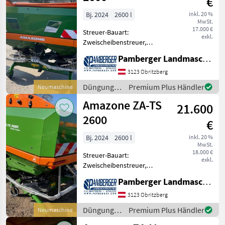
€
Bj. 2024
2600 l
inkl. 20 %
MwSt.
17.000 €
Streuer-Bauart:
exkl.
Zweischeibenstreuer,
Grenzstreueinrichtung,
Pamberger Landmaschinentechnik GmbH
Streumengenverstellung
Wiegesystem, Profis-
3123 Obritzberg
Wiegesystem, Streuwerk
Düngung
Premium Plus Händler
Neumaschine
ZA-V Tronic, Gelenkwelle
und
Amazone ZA-TS
910 mm mit Reibk
21.600
Beregnung
/ Amazone
2600
€
Bj. 2024
2600 l
inkl. 20 %
MwSt.
18.000 €
Streuer-Bauart:
exkl.
Zweischeibenstreuer,
Streumengenverstellung
Pamberger Landmaschinentechnik GmbH
Wiegesystem für ZA Super
Streuwerk ZA-TS Tronic mit
3123 Obritzberg
elektrischer
Düngung
Premium Plus Händler
Neumaschine
Einleitsystemverstellung
und