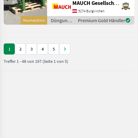
MAUCH Gesellschaft m.b.H. & Co.KG
Ausstattung: - 323 kg
Eigengewicht - OM -
5274 Burgkirchen
Streuscheiben 10 - 16 -
Düngung
Premium Gold Händler
Neumaschine
Gelenkwelle -
und
Grenzstreusystem Limi
Beregnung
/ Amazone
1
2
3
4
5
Treffer
1
-
48
von
197
(Seite 1 von 5)