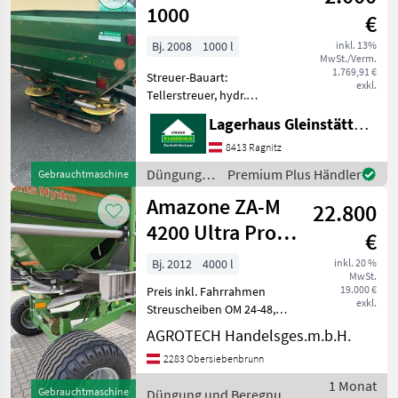
/ Amazone
1000
€
Bj. 2008
1000 l
inkl. 13%
MwSt./Verm.
1.769,91 €
Streuer-Bauart:
exkl.
Tellerstreuer, hydr.
Betätigung,
Lagerhaus Gleinstätten-Ehrenhausen-Wies eGen
Streumengenverstellung
Amazone Düngerstreuer
8413 Ragnitz
Hydraulische Betätigung
Düngung
Premium Plus Händler
Gebrauchtmaschine
mit Aufsatz Beleuchtung
und
Amazone ZA-M
Gelenkwelle Düngung u
22.800
Beregnung
/ Amazone
4200 Ultra Profis
€
Hydro
Bj. 2012
4000 l
inkl. 20 %
MwSt.
19.000 €
Preis inkl. Fahrrahmen
exkl.
Streuscheiben OM 24-48,
Hydroantrieb, Plane,
AGROTECH Handelsges.m.b.H.
Amatron3 mit GPS SC
2283 Obersiebenbrunn
Freischaltung Düngung und
Beregnung
1 Monat
Gebrauchtmaschine
Düngung und Beregnung