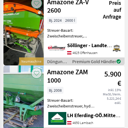
Amazone ZA-V
Gelenkwelle 91
Preis
Beregnung
/ Amazone
2600
auf
Anfrage
Bj. 2024
2600 l
Streuer-Bauart:
Zweischeibenstreuer,
Grenzstreueinrichtung,
Söllinger - Landtechnik GmbH
Streumengenverstellung +
Profis-Wiegesystem +
4625 Offenhausen
Streuwerk ZA-V Tronic +
Düngung
Premium Gold Händler
Neumaschine
Gelenkwelle Bondioli &
und
Amazone ZAM
Pavesi mit R
5.900
Beregnung
/ Amazone
1000
€
Bj. 2008
inkl. 13%
MwSt./Verm.
5.221,24 €
Streuer-Bauart:
exkl.
Zweischeibenstreuer, hydr.
Betätigung,
LH Eferding-OÖ.Mitte, Lambach
Grenzstreueinrichtung,
Streumengenverstellung
4650 Lambach