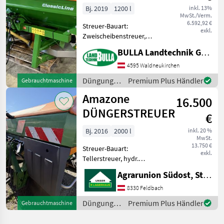
Easy
Bj. 2019
1200 l
inkl. 13%
MwSt./Verm.
6.592,92 €
Streuer-Bauart:
exkl.
Zweischeibenstreuer,
Abdrehprobenset,
BULLA Landtechnik GmbH
Grenzstreueinrichtung,
Streumengenverstellung
4595 Waldneukirchen
AMAZONE Düngerstreuer
Düngung
Premium Plus Händler
Gebrauchtmaschine
ZA-M 1001 Special Easy + Bj.
und
Amazone
2019 + 1200 Lit
16.500
Beregnung
/ Amazone
DÜNGERSTREUER
€
Bj. 2016
2000 l
inkl. 20 %
MwSt.
13.750 €
Streuer-Bauart:
exkl.
Tellerstreuer, hydr.
Betätigung,
Agrarunion Südost, Standort Gniebing
Grenzstreueinrichtung
Düngerstreuer der Marke
8330 Feldbach
Amazone in neuwertigem
Düngung
Premium Plus Händler
Gebrauchtmaschine
Zustand zum TOP Preis!!!
und
hydraulische Grenzstr
Beregnung