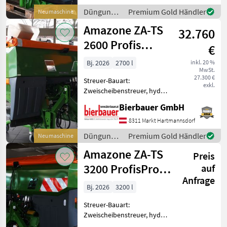
in neuem und sofort
Düngung
Premium Gold Händler
Neumaschine
einsatzbereitem Zustand
und
Amazone ZA-TS
und kann nach tele
32.760
Beregnung
/ Amazone
2600 Profis
€
Hydro
Bj. 2026
2700 l
inkl. 20 %
MwSt.
27.300 €
Streuer-Bauart:
exkl.
Zweischeibenstreuer, hydr.
Betätigung,
Bierbauer GmbH
Streumengenverstellung
Die Maschine befindet sich
8311 Markt Hartmannsdorf
in neuem und sofort
Düngung
Premium Gold Händler
Neumaschine
einsatzbereitem Zustand
und
Amazone ZA-TS
und kann nach tele
Preis
Beregnung
/ Amazone
3200 ProfisPro
auf
Anfrage
Hydro
Bj. 2026
3200 l
Streuer-Bauart:
Zweischeibenstreuer, hydr.
Betätigung,