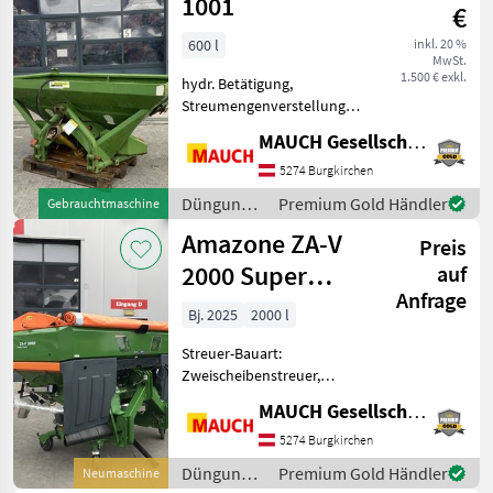
/ Amazone
1001
€
600 l
inkl. 20 %
MwSt.
1.500 € exkl.
hydr. Betätigung,
Streumengenverstellung
Ausstattung: - Gelenkwelle
MAUCH Gesellschaft m.b.H. & Co.KG
- Streuscheiben - hydr.
Schieber - Gitterrost -
5274 Burgkirchen
Rührwerk - Dreipunktanbau
Düngung
Premium Gold Händler
Gebrauchtmaschine
Das Gerät ist
und
Amazone ZA-V
Preis
Beregnung
/ Amazone
2000 Super
auf
Anfrage
Profis Tronic
Bj. 2025
2000 l
Streuer-Bauart:
Zweischeibenstreuer,
Grenzstreueinrichtung
MAUCH Gesellschaft m.b.H. & Co.KG
Ausstattung: - Profis
Wiegesystem - Streuwerk
5274 Burgkirchen
ZA-V Tronic - Gelenkwelle
Düngung
Premium Gold Händler
Neumaschine
mit Reibkupplung -