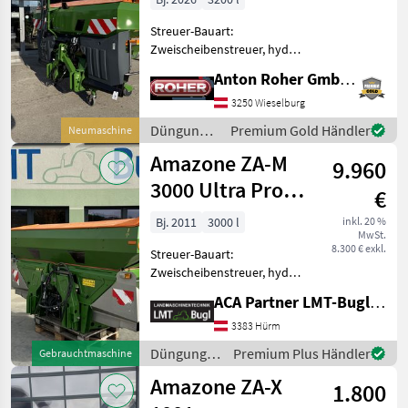
Streuer-Bauart:
Zweischeibenstreuer, hydr.
Betätigung,
Anton Roher GmbH (ACA Center Roher)
Grenzstreueinrichtung,
Streumengenverstellung *
3250 Wieselburg
ZA-TS Hydro *
Düngung
Premium Gold Händler
Neumaschine
Behälteraufsatz 3200L *
und
Amazone ZA-M
Abdeckrollplane L * Leer
9.960
Beregnung
/ Amazone
3000 Ultra Profis
€
Hydro
Bj. 2011
3000 l
inkl. 20 %
MwSt.
8.300 € exkl.
Streuer-Bauart:
Zweischeibenstreuer, hydr.
Betätigung,
ACA Partner LMT-Bugl GmbH
Grenzstreueinrichtung,
Streumengenverstellung
3383 Hürm
Amazone Wiegestreuer ZA-
Düngung
Premium Plus Händler
Gebrauchtmaschine
M 3000 Ultra Profis Hydro *
und
Amazone ZA-X
hydraulischer
1.800
Beregnung