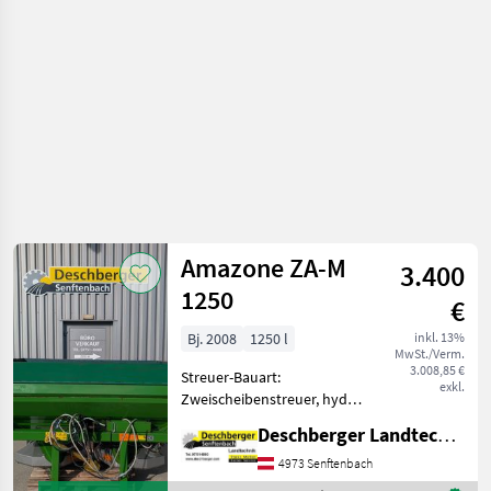
/ Amazone
Amazone ZA-M
3.400
1250
€
Bj. 2008
1250 l
inkl. 13%
MwSt./Verm.
3.008,85 €
Streuer-Bauart:
exkl.
Zweischeibenstreuer, hydr.
Betätigung,
Deschberger Landtechnik GmbH
Grenzstreueinrichtung,
Streumengenverstellung
4973 Senftenbach
Gebrauchter Düngestreuer