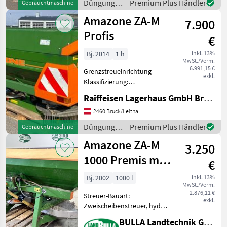
Düngung
Premium Plus Händler
Gebrauchtmaschine
Amazone ZA-M 1250 - 900
und
Amazone ZA-M
Liter + 350 Lite
7.900
Beregnung
/ Amazone
Profis
€
Bj. 2014
1 h
inkl. 13%
MwSt./Verm.
6.991,15 €
Grenzstreueinrichtung
exkl.
Klassifizierung:
Gebrauchtmaschine;
Raiffeisen Lagerhaus GmbH Bruck/Leitha
Bearbeitete Fläche in ha:
950; Behältervolumen:
2460 Bruck/Leitha
2500; Arbeitsbreite: 36;
Düngung
Premium Plus Händler
Gebrauchtmaschine
Bauart: Angebaut;
und
Amazone ZA-M
Antriebsart: Mec
3.250
Beregnung
/ Amazone
1000 Premis mit
€
Plane
Bj. 2002
1000 l
inkl. 13%
MwSt./Verm.
2.876,11 €
Streuer-Bauart:
exkl.
Zweischeibenstreuer, hydr.
Betätigung,
BULLA Landtechnik GmbH
Grenzstreueinrichtung