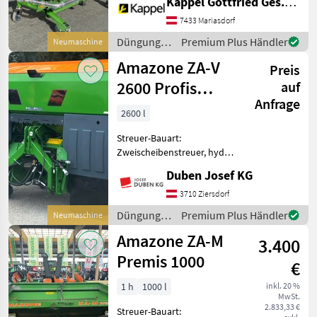
Kappel Gottfried Ges.m.b.H.
AMAZONE ZA-V 2200 Profis
Tronic • Neumaschine •
7433 Mariasdorf
Profis-Wiegesystem •
Düngung
Premium Plus Händler
Neumaschine
Streuteller V-Set 2: 18 - 28 m
und
Amazone ZA-V
• G
Preis
Beregnung
/ Amazone
2600 Profis
auf
Anfrage
Hydro
2600 l
Streuer-Bauart:
Zweischeibenstreuer, hydr.
Betätigung,
Duben Josef KG
Grenzstreueinrichtung,
Streumengenverstellung
3710 Ziersdorf
Wiegetechnikstreuer mit
Düngung
Premium Plus Händler
Neumaschine
Hydroantrieb,
und
Amazone ZA-M
Behälterinhalt 2600 Liter,
3.400
Beregnung
Ab
/ Amazone
Premis 1000
€
1 h
1000 l
inkl. 20 %
MwSt.
2.833,33 €
Streuer-Bauart: