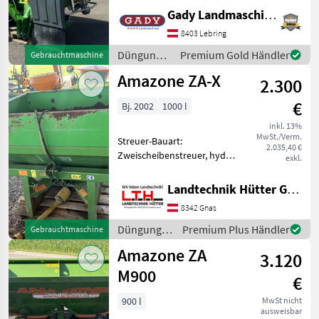
Grenzstreueinrichtung +
Gady Landmaschinen GmbH
!!Neuwertiger Zustand!! +
Amatron 3 + Baujahr 2018 +
8403 Lebring
Grenzstreueinrichtung +
Düngung
Premium Gold Händler
Gebrauchtmaschine
Beleuchtung Während u
und
Amazone ZA-X
2.300
Beregnung
/ Amazone
€
Bj. 2002
1000 l
inkl. 13%
MwSt./Verm.
Streuer-Bauart:
2.035,40 €
Zweischeibenstreuer, hydr.
exkl.
Betätigung Amazone
Mineraldüngerstreuer -
Landtechnik Hütter GmbH & Co KG
Baujahr 2002 - 2-
8342 Gnas
Wurfscheiben -
hydraulische Betätigung
Düngung
Premium Plus Händler
Gebrauchtmaschine
(links und recht
und
Amazone ZA
3.120
Beregnung
/ Amazone
M900
€
900 l
MwSt nicht
ausweisbar