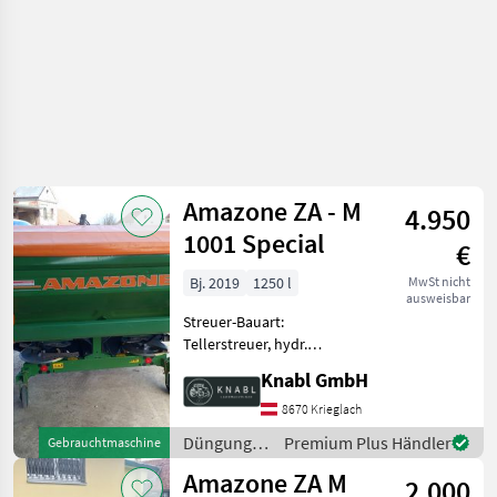
Amazone ZA - M
4.950
1001 Special
€
Bj. 2019
1250 l
MwSt nicht
ausweisbar
Streuer-Bauart:
Tellerstreuer, hydr.
Betätigung,
Knabl GmbH
Grenzstreueinrichtung,
Streumengenverstellung
8670 Krieglach
Ein schöner gebrauchter
Düngung
Premium Plus Händler
Gebrauchtmaschine
Amazone Düngestreuer
und
Amazone ZA M
Zapfwelle Limitter [Randst
2.000
Beregnung