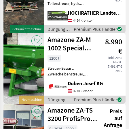
exkl.
Tellerstreuer, hydr.
Betätigung,
HOCHRATHER Landtechnik GmbH
Grenzstreueinrichtung
Düngung und Beregnung
4484 Kronstorf
Mineraldüngerstreuer/Wiegestreuer
Düngung
Premium Plus Händler
Gebrauchtmaschine
und
Amazone ZA-M
8.990
Beregnung
/ Amazone
1002 Special
€
Easy
1200 l
inkl. 20 %
MwSt.
7.491,67 €
Streuer-Bauart:
exkl.
Zweischeibenstreuer,
Abdrehprobenset, hydr.
Duben Josef KG
Betätigung,
Grenzstreueinrichtung,
3710 Ziersdorf
Streumengenverstellung
Düngung
Premium Plus Händler
Neumaschine
Aktionsmodell ZA-M 1002
und
Amazone ZA-TS
Special Easy mit
Preis
Beregnung
Bedienterm
/ Amazone
3200 ProfisPro
auf
Anfrage
Hydro
Bj. 2026
3200 l