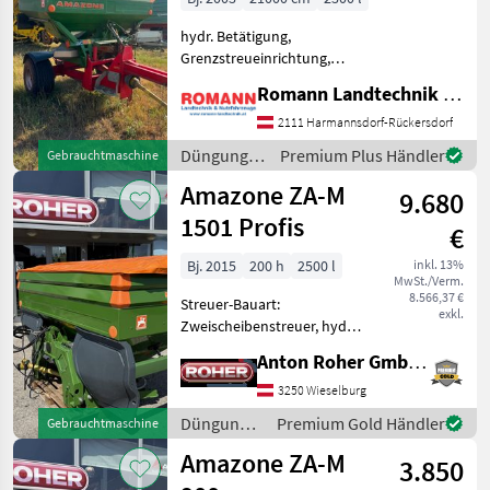
Amazone
hydr. Betätigung,
Grenzstreueinrichtung,
Streuer-Bauart:
Rauch
Romann Landtechnik & Nutzfahrzeuge e.U.
Zweischeibenstreuer
Folgende Ausstattung:
2111 Harmannsdorf-Rückersdorf
Bogballe
Zweischeiben Streuer
Düngung
Premium Plus Händler
Gebrauchtmaschine
Waagen mit 38mm
und
Kverneland
Amazone ZA-M
Anhängung
9.680
Beregnung
Zapfwellendurchtrieb
/ Amazone
1501 Profis
Vicon
€
Bj. 2015
200 h
2500 l
inkl. 13%
Sulky
MwSt./Verm.
8.566,37 €
Streuer-Bauart:
exkl.
Alle 51
Zweischeibenstreuer, hydr.
anzeigen
Betätigung,
Anton Roher GmbH (ACA Center Roher)
Grenzstreueinrichtung,
MODELL
Streumengenverstellung *
3250 Wieselburg
Amatron3 * Limiter rechts *
Düngung
Premium Gold Händler
Gebrauchtmaschine
hydr. Schieberbetätigung *
und
Amazone ZA-M
hydr. L
3.850
Beregnung
ZA-
/ Amazone
F