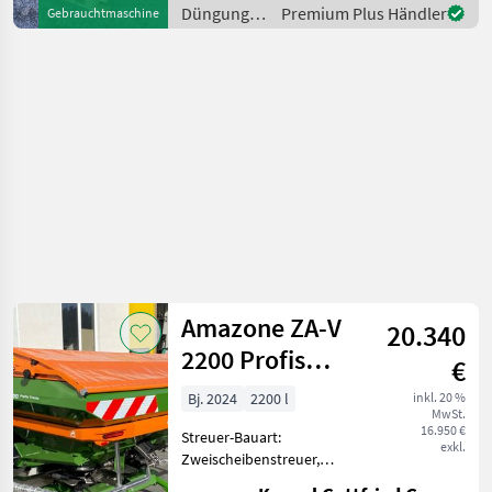
GW, ca. 1600L Inhalt, 2
Düngung
Premium Plus Händler
Gebrauchtmaschine
Scheibenstreuer, Amatron
und
Steuerung, Beleuch
Beregnung
/ Amazone
Amazone ZA-V
20.340
2200 Profis
€
Tronic -
Bj. 2024
2200 l
inkl. 20 %
MwSt.
Wiegestreuer
16.950 €
Streuer-Bauart:
exkl.
Zweischeibenstreuer,
Grenzstreueinrichtung