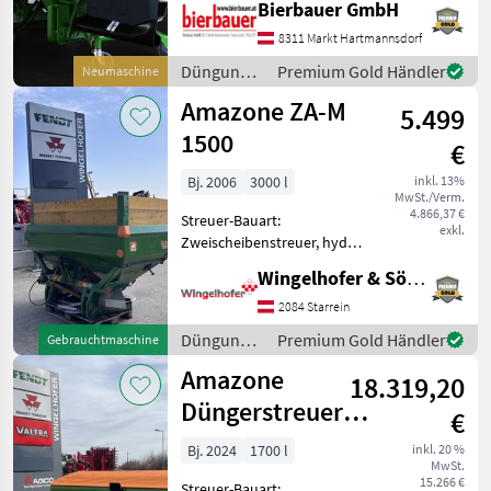
Bierbauer GmbH
Streumengenverstellung
Die Maschine befindet sich
8311 Markt Hartmannsdorf
in neuem und sofort
Düngung
Premium Gold Händler
Neumaschine
einsatzbereitem Zustand
und
Amazone ZA-M
und kann nach tele
5.499
Beregnung
/ Amazone
1500
€
Bj. 2006
3000 l
inkl. 13%
MwSt./Verm.
4.866,37 €
Streuer-Bauart:
exkl.
Zweischeibenstreuer, hydr.
Betätigung,
Wingelhofer & Söhne GmbH
Grenzstreueinrichtung,
Streumengenverstellung -
2084 Starrein
Eigengewicht 289kg -
Düngung
Premium Gold Händler
Gebrauchtmaschine
Maximale Zuladung 2500kg
und
Amazone
- Behälteraufsatz
18.319,20
Beregnung
/ Amazone
Düngerstreuer
€
ZA-V 1700 Super
Bj. 2024
1700 l
inkl. 20 %
MwSt.
15.266 €
Streuer-Bauart: