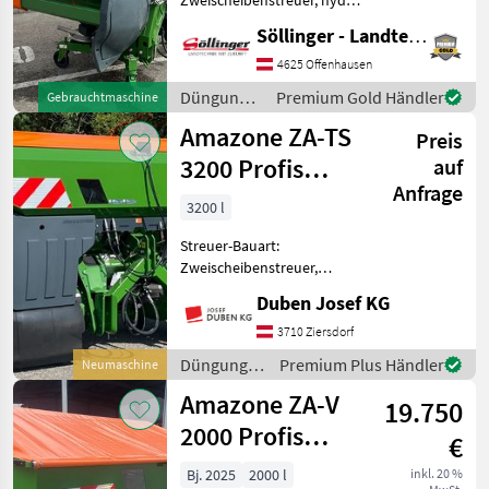
Betätigung,
Söllinger - Landtechnik GmbH
Grenzstreueinrichtung,
Streumengenverstellung -
4625 Offenhausen
Rollvorrichtung - Amatron
Düngung
Premium Gold Händler
Gebrauchtmaschine
3 - GPS Switch -
und
Amazone ZA-TS
Beleuchtung - Gel
Preis
Beregnung
/ Amazone
3200 Profis
auf
Anfrage
Tronic Hydro
3200 l
Streuer-Bauart:
Zweischeibenstreuer,
Grenzstreueinrichtung,
Duben Josef KG
Streumengenverstellung
Wiegetechnikstreuer,
3710 Ziersdorf
Behälterinhalt 3200 Liter,
Düngung
Premium Plus Händler
Neumaschine
Abdeckrollplane
und
Amazone ZA-V
hydraulisch, Isobus-
19.750
Beregnung
/ Amazone
2000 Profis
€
Tronic - mit
Bj. 2025
2000 l
inkl. 20 %