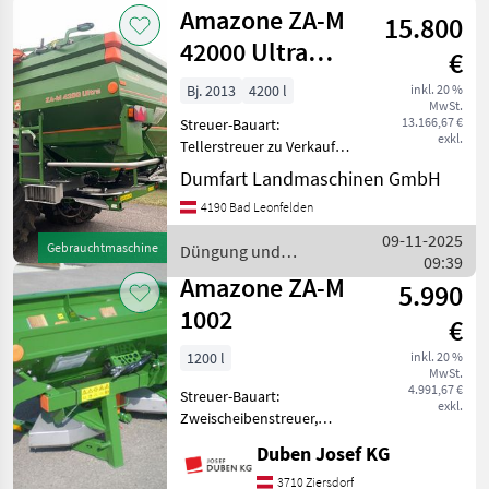
und
Amazone ZA-M
Behälterau
15.800
Beregnung
/ Amazone
42000 Ultra
€
Profis Hydro
Bj. 2013
4200 l
inkl. 20 %
MwSt.
13.166,67 €
Streuer-Bauart:
exkl.
Tellerstreuer zu Verkauf
steht ein Amazone
Dumfart Landmaschinen GmbH
Wiegestreuer ZA-M-4200
4190 Bad Leonfelden
Profis Hydro, komplett mit
2. Bildschirmen, Bedienung,
09-11-2025
Gebrauchtmaschine
Düngung und
GPS, Freisschaltung Teilbrei
09:39
Beregnung / Amazone
Amazone ZA-M
5.990
1002
€
1200 l
inkl. 20 %
MwSt.
4.991,67 €
Streuer-Bauart:
exkl.
Zweischeibenstreuer,
Abdrehprobenset, hydr.
Duben Josef KG
Betätigung,
Streumengenverstellung
3710 Ziersdorf