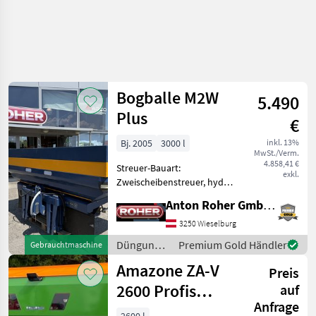
Bogballe M2W
5.490
Plus
€
Bj. 2005
3000 l
inkl. 13%
MwSt./Verm.
4.858,41 €
Streuer-Bauart:
exkl.
Zweischeibenstreuer, hydr.
Betätigung,
Anton Roher GmbH (ACA Center Roher)
Grenzstreueinrichtung,
Streumengenverstellung *
3250 Wieselburg
Kalibrator Zurf Terminal *
Düngung
Premium Gold Händler
Gebrauchtmaschine
Gelenkwelle * Beleuchtung
und
Amazone ZA-V
* Siebgit
Preis
Beregnung
/ Bogballe
2600 Profis
auf
Anfrage
Tronic