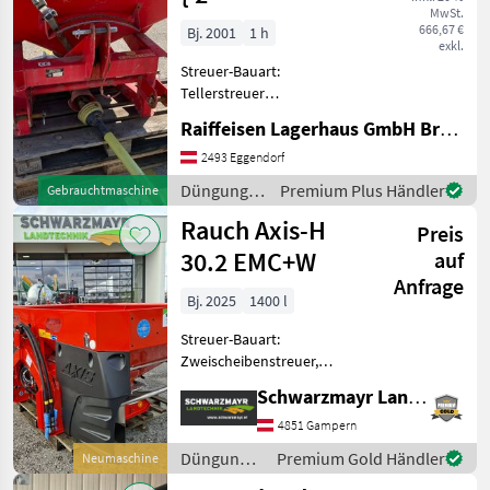
MwSt.
666,67 €
Bj. 2001
1 h
exkl.
Streuer-Bauart:
Tellerstreuer
Klassifizierung:
Raiffeisen Lagerhaus GmbH Bruck/Leitha
Gebrauchtmaschine;
Seriennummer/Fahrgestellnummer:
2493 Eggendorf
10778; Behältervolumen:
Düngung
Premium Plus Händler
Gebrauchtmaschine
500; Arbeitsbreite: 12.15;
und
Rauch Axis-H
Anzahl Streusche
Preis
Beregnung
/ Kirchner
30.2 EMC+W
auf
Anfrage
Bj. 2025
1400 l
Streuer-Bauart:
Zweischeibenstreuer,
Abdrehprobenset,
Schwarzmayr Landtechnik GmbH - Gampern
Grenzstreueinrichtung,
Streumengenverstellung
4851 Gampern
Nr. 70529 Düngerstreuer -
Düngung
Premium Gold Händler
Neumaschine
mit 1400 lt. Behälter - mit
und