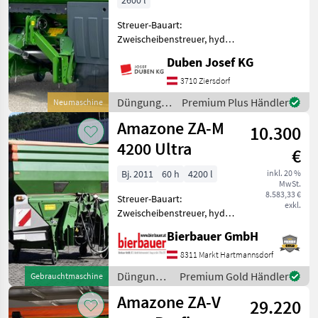
2600 l
Streuer-Bauart:
Zweischeibenstreuer, hydr.
Betätigung,
Duben Josef KG
Grenzstreueinrichtung,
Streumengenverstellung
3710 Ziersdorf
Wiegetechnikstreuer,
Düngung
Premium Plus Händler
Neumaschine
Behälterinhalt 2600 Liter,
und
Amazone ZA-M
Abdeckrollplane, Te
10.300
Beregnung
/ Amazone
4200 Ultra
€
Bj. 2011
60 h
4200 l
inkl. 20 %
MwSt.
8.583,33 €
Streuer-Bauart:
exkl.
Zweischeibenstreuer, hydr.
Betätigung,
Bierbauer GmbH
Streumengenverstellung
Die Maschine befindet sich
8311 Markt Hartmannsdorf
in einem dem Alter und der
Düngung
Premium Gold Händler
Gebrauchtmaschine
Nutzung entsprechenden
und
Amazone ZA-V
Zustand und
29.220
Beregnung