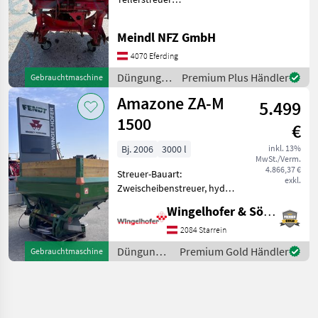
Differenzbesteuert
Düngung und Beregnung
Meindl NFZ GmbH
Mineraldüngerstreuer/Wiegestreuer
4070 Eferding
Düngung
Premium Plus Händler
Gebrauchtmaschine
und
Amazone ZA-M
5.499
Beregnung
/ Kirchner
1500
€
Bj. 2006
3000 l
inkl. 13%
MwSt./Verm.
4.866,37 €
Streuer-Bauart:
exkl.
Zweischeibenstreuer, hydr.
Betätigung,
Wingelhofer & Söhne GmbH
Grenzstreueinrichtung,
Streumengenverstellung -
2084 Starrein
Eigengewicht 289kg -
Düngung
Premium Gold Händler
Gebrauchtmaschine
Maximale Zuladung 2500kg
und
- Behälteraufsatz
Beregnung
/ Amazone