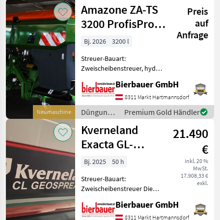
und
Amazone ZA-TS
und kann nach tele
Preis
Beregnung
/ Amazone
3200 ProfisPro
auf
Anfrage
Hydro
Bj. 2026
3200 l
Streuer-Bauart:
Zweischeibenstreuer, hydr.
Betätigung,
Bierbauer GmbH
Streumengenverstellung
Die Maschine befindet sich
8311 Markt Hartmannsdorf
in neuem und sofort
Düngung
Premium Gold Händler
Neumaschine
einsatzbereitem Zustand
und
Kverneland
und kann nach tele
21.490
Beregnung
/ Amazone
Exacta GL-
€
Geospread
Bj. 2025
50 h
inkl. 20 %
MwSt.
17.908,33 €
Streuer-Bauart:
exkl.
Zweischeibenstreuer Die
Maschine befindet sich in
Bierbauer GmbH
einem dem Alter und der
Nutzung entsprechenden
8311 Markt Hartmannsdorf