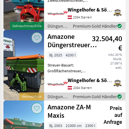
Zweischeibenstreuer,
Grenzstreueinrichtung,
Wingelhofer & Söhne GmbH
Sonstige
183
Streumengenverstellung -
Wiegestreuer - 3000 Liter -
2084 Starrein
klappbare Abdeckplane -
Bogballe
50
Düngung
Premium Gold Händler
Gebrauchtmaschine
Grenzstreuvorrichtung - An
und
Amazone
32.504,40
Kverneland
37
Beregnung
/ Sulky
Düngerstreuer
€
Vicon
34
ZA-TS 4200
Bj. 2025
4200 l
inkl. 20 %
MwSt.
ProfisPro Hydro
Alle 52
27.087 €
Streuer-Bauart:
anzeigen
exkl.
Großflächenstreuer,
Abdrehprobenset,
MARKTPLATZ
Wingelhofer & Söhne GmbH
Grenzstreueinrichtung,
Marktplatz
Händlerangebote
Kleinanzeigen
Streumengenverstellung -
2084 Starrein
Amazone Düngerstreuer
Düngung
Premium Gold Händler
Neumaschine
ZA-TS 4200 - Profis-
und
Amazone ZA-M
Wiegesystem - Streuwer
Preis
Beregnung
/ Amazone
Maxis
auf
Anfrage
Bj. 2003
21000 cm
2300 l