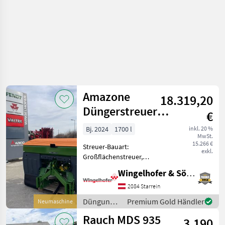
Amazone
18.319,20
Düngerstreuer
€
ZA-V 1700 Super
Bj. 2024
1700 l
inkl. 20 %
MwSt.
15.266 €
Streuer-Bauart:
exkl.
Großflächenstreuer,
Grenzstreueinrichtung,
Wingelhofer & Söhne GmbH
Streumengenverstellung -
Amazone Düngerstreuer ZA
2084 Starrein
Super bestehend aus
Düngung
Premium Gold Händler
Neumaschine
Rahmen und
und
Rauch MDS 935
Grundbehälter - Profis-Wie
3.190
Beregnung