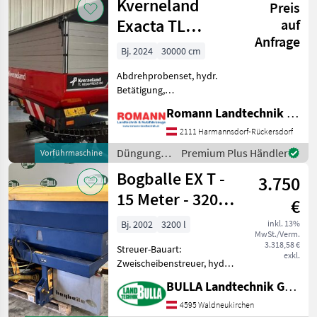
Kverneland
CAD-Streu
Preis
Beregnung
/ Rauch
Exacta TL
auf
Anfrage
GEOSPREAD
Bj. 2024
30000 cm
iDC66
Abdrehprobenset, hydr.
Betätigung,
Grenzstreueinrichtung,
Romann Landtechnik & Nutzfahrzeuge e.U.
Streuer-Bauart:
Zweischeibenstreuer
2111 Harmannsdorf-Rückersdorf
Folgende Ausstattung: •
Düngung
Premium Plus Händler
Vorführmaschine
3.900l Behältervolumen
und
Bogballe EX T -
(inkl. 3 Tankaufsätze) • Gr
3.750
Beregnung
/
15 Meter - 3200
€
Kverneland
Liter
Bj. 2002
3200 l
inkl. 13%
MwSt./Verm.
3.318,58 €
Streuer-Bauart:
exkl.
Zweischeibenstreuer, hydr.
Betätigung,
BULLA Landtechnik GmbH
Grenzstreueinrichtung
BOQBALLE Düngerstreuer
4595 Waldneukirchen