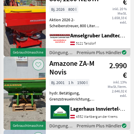
€
AKTION
Bj. 2026
800 l
inkl. 20 %
MwSt.
1.658,33 €
Aktion 2026 2-
exkl.
Scheibenstreuer, 800 Liter
Inhalt, Schutzgitter,
Amselgruber Landtechnik GmbH
Edelstahlwurfscheiben,
Streuweite 10-18 Meter,
5121 Tarsdorf
Hydraulische
Düngung
Premium Plus Händler
Gebrauchtmaschine
Schieberbetätigung,
und
Amazone ZA-M
Streuscheiben, Streusc
2.990
Beregnung
/ Stekro
Novis
€
Bj. 2001
1 h
1500 l
inkl. 13%
MwSt./Verm.
2.646,02 €
hydr. Betätigung,
exkl.
Grenzstreueinrichtung,
Streumengenverstellung
Lagerhaus Innviertel-Traunviertel-Urfahr eGen, Wartberg/Krems
+Grenzstreueinrichtung +
Aufatz + Plane
4552 Wartberg an der Krems
+hydraulische
Düngung
Premium Plus Händler
Gebrauchtmaschine
Schieberbetätigung
und