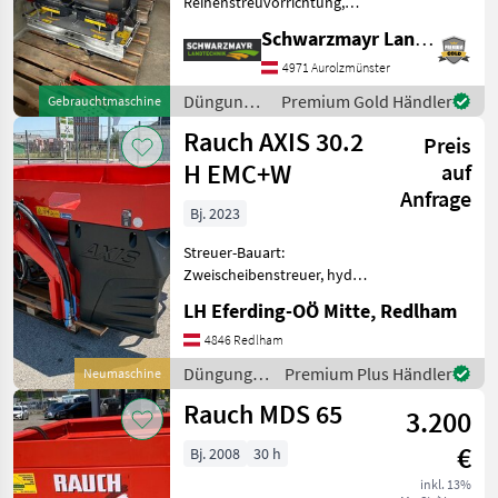
Reihenstreuvorrichtung,
Streumengenverstellung
Schwarzmayr Landtechnik GmbH - Aurolzmünster
Zweischeibenstreuer
Obstbau - mit 600 Liter V2A-
4971 Aurolzmünster
Edelstahlbehälter - mit 3-
Düngung
Premium Gold Händler
Gebrauchtmaschine
Rohrrahmen
und
Rauch AXIS 30.2
pulverbeschicht
Preis
Beregnung
/ Landgut
H EMC+W
auf
Anfrage
Bj. 2023
Streuer-Bauart:
Zweischeibenstreuer, hydr.
Betätigung,
LH Eferding-OÖ Mitte, Redlham
Grenzstreueinrichtung,
Streumengenverstellung S4
4846 Redlham
VXR Scheiben 18-28m,
Düngung
Premium Plus Händler
Neumaschine
Telimat, Beleuchtung,
und
Rauch MDS 65
ISOBUS, Varispread PR
3.200
Beregnung
/ Rauch
€
Bj. 2008
30 h
inkl. 13%