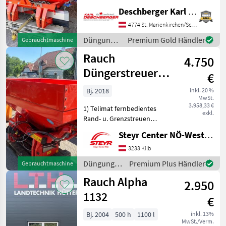
AXIS 30.1 Düngerstreuer
Deschberger Karl Landtechnik GesmbH & Co KG
(BJ: 2007) mit
automatischer
4774 St. Marienkirchen/Schärding
Mengensteuerung über
Düngung
Premium Gold Händler
Gebrauchtmaschine
Fließfaktor,
und
Rauch
Grenzstreugerät rechts,
4.750
Beregnung
Section Con
/ Rauch
Düngerstreuer
€
MDS19.1C E-
Bj. 2018
inkl. 20 %
MwSt.
Click mit Telimat
3.958,33 €
1) Telimat fernbedientes
exkl.
Rand- u. Grenzstreuen
links! 2) Beleuchtung STVO
Steyr Center NÖ-West - Standort Kilb
3) Wurfscheiben M1 10-18M
4) elektr.
3233 Kilb
Schieberbetätigung 5)
Düngung
Premium Plus Händler
Gebrauchtmaschine
Gelenkwelle 6) Aufsatz
und
Rauch Alpha
M630 ca.
2.950
Beregnung
/ Rauch
1132
€
Bj. 2004
500 h
1100 l
inkl. 13%
MwSt./Verm.