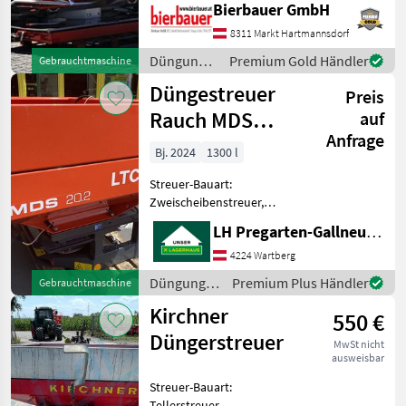
Bierbauer GmbH
Grenzstreueinrichtung,
Streumengenverstellung
8311 Markt Hartmannsdorf
Die Maschine befindet sich
Düngung
Premium Gold Händler
Gebrauchtmaschine
in einem dem Alter und der
und
Düngestreuer
Nutzung entsp
Preis
Beregnung
/ Rauch
Rauch MDS
auf
Anfrage
Qantron A
Bj. 2024
1300 l
Streuer-Bauart:
Zweischeibenstreuer,
Abdrehprobenset,
LH Pregarten-Gallneukirchen, Pregarten
Grenzstreueinrichtung
elektr.
4224 Wartberg
Einzelschieberbetättigung -
Düngung
Premium Plus Händler
Gebrauchtmaschine
Geschwindigkeitsabhängig -
und
Kirchner
Bordrechner QUANTRON-A -
550 €
Beregnung
7
/ Rauch
Düngerstreuer
MwSt nicht
ausweisbar
Streuer-Bauart:
Tellerstreuer