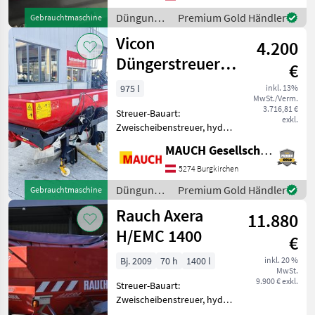
Zustand und kann nach
Düngung
Premium Gold Händler
Gebrauchtmaschine
telefonischer Vereinbarung
und
Vicon
ger
4.200
Beregnung
/
Düngerstreuer
€
Kverneland
Rotoflow +
975 l
inkl. 13%
MwSt./Verm.
Grenzstreueinrichtung
3.716,81 €
Streuer-Bauart:
exkl.
Zweischeibenstreuer, hydr.
Betätigung,
MAUCH Gesellschaft m.b.H. & Co.KG
Grenzstreueinrichtung,
Streumengenverstellung
5274 Burgkirchen
Hier wird ein sehr schöner
Düngung
Premium Gold Händler
Gebrauchtmaschine
Vicon Mineraldüngerstreuer
und
Rauch Axera
mit Grenzstre
11.880
Beregnung
/ Vicon
H/EMC 1400
€
Bj. 2009
70 h
1400 l
inkl. 20 %
MwSt.
9.900 € exkl.
Streuer-Bauart:
Zweischeibenstreuer, hydr.
Betätigung,