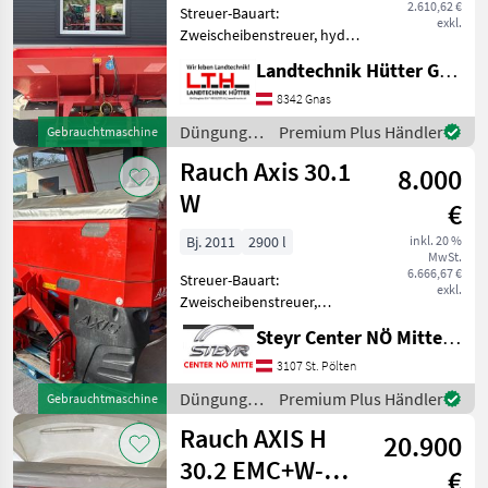
2.610,62 €
Streuer-Bauart:
exkl.
Zweischeibenstreuer, hydr.
Betätigung,
Landtechnik Hütter GmbH & Co KG
Streumengenverstellung
Rauch Alpha 1132
8342 Gnas
Düngerstreuer - Baujahr
Düngung
Premium Plus Händler
Gebrauchtmaschine
2004 - 1100l - Beleuchtung -
und
Rauch Axis 30.1
Gewicht 380
8.000
Beregnung
/ Rauch
W
€
Bj. 2011
2900 l
inkl. 20 %
MwSt.
6.666,67 €
Streuer-Bauart:
exkl.
Zweischeibenstreuer,
Grenzstreueinrichtung
Steyr Center NÖ Mitte Landmaschinentechnik GmbH
Rauch Wiegestreuer Axis
30.1 W, BJ: 2011, Nutzlast:
3107 St. Pölten
3.200 kg, Behälterinhalt:
Düngung
Premium Plus Händler
Gebrauchtmaschine
2.900 Liter, Plane, Telimat,
und
Rauch AXIS H
20.900
Beregnung
/ Rauch
30.2 EMC+W-
€