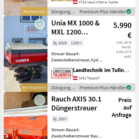
Streumengenverstellung -
4724 Neukirchen a. Walde
Grenzstreueinrichtung
Düngung
Premium Plus Händler
Neumaschine
hydraulisch - LED
und
Unia MX 1000 &
Beleuchtung - hydraulis
5.990
Beregnung
/ Agrex
MXL 1200
€
ISOBUS
Bj. 2026
1200 l
inkl. 20 %
MwSt.
4.991,67 €
Streuer-Bauart:
exkl.
Zweischeibenstreuer, hydr.
Betätigung,
Landtechnik im Tullnerfeld Wilhelm Bayerl GmbH
Grenzstreueinrichtung,
Streumengenverstellung
3452 Trasdorf
**neuer Unia MX 1000
Düngung
Premium Plus Händler
Neumaschine
Düngestreuer** +
und
Rauch AXIS 30.1
Hydraulisch klappbarer Beg
Preis
Beregnung
/ Unia
Düngerstreuer
auf
Anfrage
Bj. 2007
Streuer-Bauart:
Zweischeibenstreuer Rauch