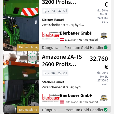
/ Amazone
3200 Profis
€
Hydro
Bj. 2024
3200 l
inkl. 20 %
MwSt.
24.350 €
Streuer-Bauart:
exkl.
Zweischeibenstreuer, hydr.
Betätigung,
Bierbauer GmbH
Streumengenverstellung
Die Maschine befindet sich
8311 Markt Hartmannsdorf
in neuem und sofort
Düngung
Premium Gold Händler
Neumaschine
einsatzbereitem Zustand
und
Amazone ZA-TS
und kann nach tele
32.760
Beregnung
/ Amazone
2600 Profis
€
Hydro
Bj. 2026
2700 l
inkl. 20 %
MwSt.
27.300 €
Streuer-Bauart:
exkl.
Zweischeibenstreuer, hydr.
Betätigung,
Bierbauer GmbH
Streumengenverstellung
Die Maschine befindet sich
8311 Markt Hartmannsdorf
in neuem und sofort
Düngung
Premium Gold Händler
Neumaschine
einsatzbereitem Zustand