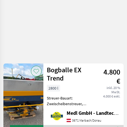
Beregnung
/ Bogballe
Bogballe EX
4.800
Trend
€
2800 l
inkl. 20 %
MwSt.
4.000 € exkl.
Streuer-Bauart:
Zweischeibenstreuer,
Abdrehprobenset, hydr.
Medl GmbH - Landtechnik Großhandel
Betätigung,
Grenzstreueinrichtung
3671 Marbach/Donau
Bogballe Düngerstreuer EX