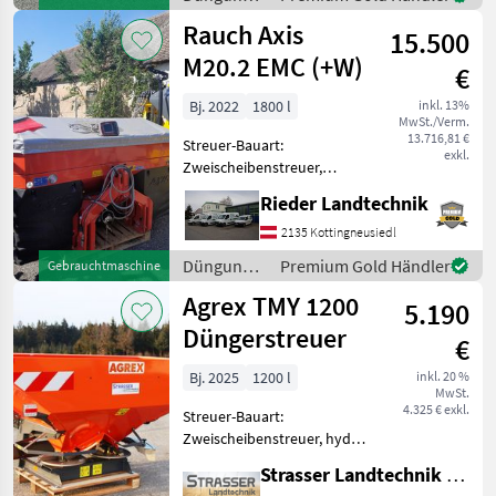
Schieberöffnung mit Streu
und
Rauch Axis
15.500
Beregnung
/ Vicon
M20.2 EMC (+W)
€
Bj. 2022
1800 l
inkl. 13%
MwSt./Verm.
13.716,81 €
Streuer-Bauart:
exkl.
Zweischeibenstreuer,
Abdrehprobenset, hydr.
Rieder Landtechnik
Betätigung,
Grenzstreueinrichtung,
2135 Kottingneusiedl
Streumengenverstellung
Düngung
Premium Gold Händler
Gebrauchtmaschine
Schöner , junger Streuer mit
und
Agrex TMY 1200
Bedienterminal QUANTRO
5.190
Beregnung
/ Rauch
Düngerstreuer
€
Bj. 2025
1200 l
inkl. 20 %
MwSt.
4.325 € exkl.
Streuer-Bauart:
Zweischeibenstreuer, hydr.
Betätigung,
Strasser Landtechnik GmbH
Grenzstreueinrichtung,