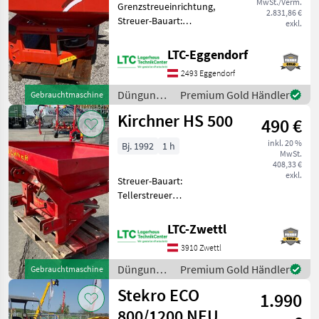
MwSt./Verm.
Grenzstreueinrichtung,
2.831,86 €
Streuer-Bauart:
exkl.
Tellerstreuer
Klassifizierung:
LTC-Eggendorf
Gebrauchtmaschine;
2493 Eggendorf
Bearbeitete Fläche in ha: 30;
Seriennummer/Fahrgestellnummer:
Düngung
Premium Gold Händler
Gebrauchtmaschine
MDS652008; Behä
und
Kirchner HS 500
490 €
Beregnung
/ Rauch
inkl. 20 %
Bj. 1992
1 h
MwSt.
408,33 €
exkl.
Streuer-Bauart:
Tellerstreuer
Klassifizierung:
Gebrauchtmaschine;
LTC-Zwettl
Bearbeitete Fläche in ha:
3910 Zwettl
500;
Seriennummer/Fahrgestellnummer:
Düngung
Premium Gold Händler
Gebrauchtmaschine
8279; Behältervolumen:
und
Stekro ECO
500; Arbeitsb
1.990
Beregnung
/ Kirchner
800/1200 NEU