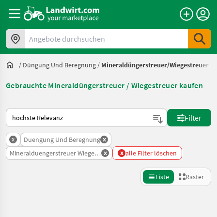
Angebote durchsuchen
/
Düngung Und Beregnung
/
Mineraldüngerstreuer/Wiegestreuer
Gebrauchte Mineraldüngerstreuer / Wiegestreuer kaufen
So wird auf Landwirt.com sortiert
Filter
x
x
Duengung Und Beregnung
x
x
Mineralduengerstreuer Wiegestreuer
alle Filter löschen
Liste
Raster