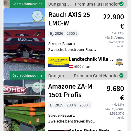
EX T + Bj. 2002 + Inhalt 3200
Düngung
Premium Plus Händler
Gebrauchtmaschine
Liter + Arbeitsbreite von 12
und
Rauch AXIS 25
bis 1
22.900
Beregnung
/ Bogballe
EMC-W
€
Bj. 2026
2500 l
inkl. 13%
MwSt./Verm.
20.265,49 €
Streuer-Bauart:
exkl.
Zweischeibenstreuer Rauch
Axis 25 EMC -
Landtechnik Villach GmbH
Präzisionsdüngerstreuer
auf Traktoranbau
9500 Villach
Dreipunkt Kat. II/III, Das
Düngung
Premium Gold Händler
Gebrauchtmaschine
MDS ISOBUS-System lässt
und
Amazone ZA-M
sich wahlweise dir
9.680
Beregnung
/ Rauch
1501 Profis
€
Bj. 2015
200 h
2500 l
inkl. 13%
MwSt./Verm.
8.566,37 €
Streuer-Bauart:
exkl.
Zweischeibenstreuer, hydr.
Betätigung,
Anton Roher GmbH (ACA Center Roher)