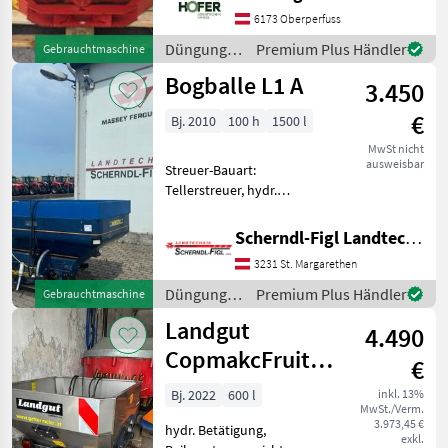
Gelenkwelle -Kat 2
6173 Oberperfuss
Aufnahme -mech.
Schieberbetätigung
Düngung
Premium Plus Händler
Gebrauchtmaschine
Düngung und Beregnun
und
Bogballe L1 A
3.450
Beregnung
/ Rauch
€
Bj. 2010
100 h
1500 l
MwSt nicht
ausweisbar
Streuer-Bauart:
Tellerstreuer, hydr.
Betätigung,
Grenzstreueinrichtung
Scherndl-Figl Landtechnik
Düngung und Beregnung
3231 St. Margarethen
Mineraldüngerstreuer/Wiegestreuer
Düngung
Premium Plus Händler
Gebrauchtmaschine
und
Landgut
4.490
Beregnung
/ Bogballe
CopmakcFruit
€
SP52 INOX 600
Bj. 2022
600 l
inkl. 13%
MwSt./Verm.
Liter
3.973,45 €
hydr. Betätigung,
exkl.