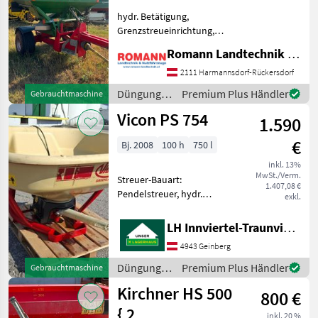
hydr. Betätigung,
Grenzstreueinrichtung,
Streuer-Bauart:
Romann Landtechnik & Nutzfahrzeuge e.U.
Zweischeibenstreuer
Folgende Ausstattung:
2111 Harmannsdorf-Rückersdorf
Zweischeiben Streuer
Düngung
Premium Plus Händler
Gebrauchtmaschine
Waagen mit 38mm
und
Vicon PS 754
Anhängung
1.590
Beregnung
Zapfwellendurchtrieb
/ Amazone
€
Bj. 2008
100 h
750 l
inkl. 13%
MwSt./Verm.
Streuer-Bauart:
1.407,08 €
Pendelstreuer, hydr.
exkl.
Betätigung,
Streumengenverstellung
LH Innviertel-Traunviertel-Urfahr eGen, Geinberg
Der Vicon
4943 Geinberg
Mineraldüngerstreuer,
Modell 2008, präsentiert
Düngung
Premium Plus Händler
Gebrauchtmaschine
sich als zuverlässiges und
und
Kirchner HS 500
leistungsst
800 €
Beregnung
/ Vicon
{ 2
inkl. 20 %