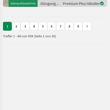
Mineraldüngerstreuer/Wiegestreuer
Düngung
Premium Plus Händler
Gebrauchtmaschine
und
Beregnung
/ Sulky
1
2
3
4
5
6
7
8
9
Treffer
1
-
48
von
958
(Seite 1 von 20)