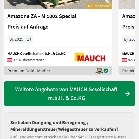
Neumaschine
Amazone ZA - M 1002 Special
Amazon
Preis auf Anfrage
Preis 
Bj. 2025
1 l
Bj. 2025
MAUCH Gesellschaft m.b.H. & Co.KG
MAUCH Ges
5274 Oberösterreich
5274 O
Premium Gold Händler
Premium
Weitere Angebote von MAUCH Gesellschaft
m.b.H. & Co.KG
Sie haben Düngung und Beregnung /
Mineraldüngerstreuer/Wiegestreuer zu verkaufen?
Auf Landwirt.com erreichen Sie über 545.000 registrierte Nutzer.