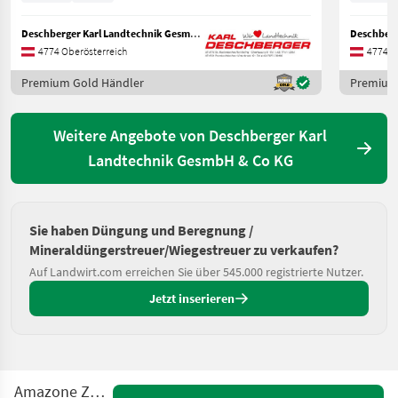
Deschberger Karl Landtechnik GesmbH & Co KG
4774 Oberösterreich
4774 O
Premium Gold Händler
Premium
Weitere Angebote von Deschberger Karl
Landtechnik GesmbH & Co KG
Sie haben Düngung und Beregnung /
Mineraldüngerstreuer/Wiegestreuer zu verkaufen?
Auf Landwirt.com erreichen Sie über 545.000 registrierte Nutzer.
Jetzt inserieren
Amazone ZA-F 604 R