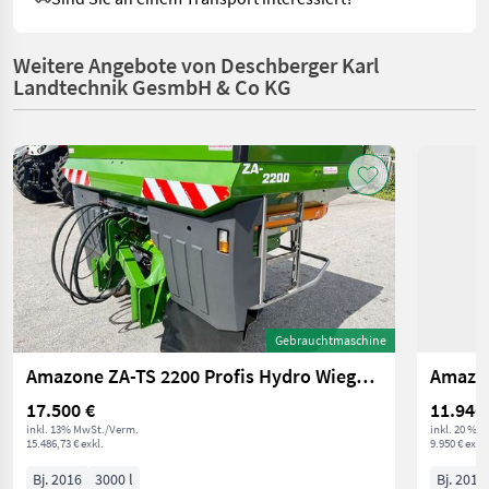
Weitere Angebote von Deschberger Karl
Landtechnik GesmbH & Co KG
Gebrauchtmaschine
Amazone ZA-TS 2200 Profis Hydro Wiegestreuer (3.000 l)
17.500 €
11.940
inkl. 13% MwSt./Verm.
inkl. 20 % 
15.486,73 € exkl.
9.950 € exkl.
Bj. 2016
3000 l
Bj. 2013