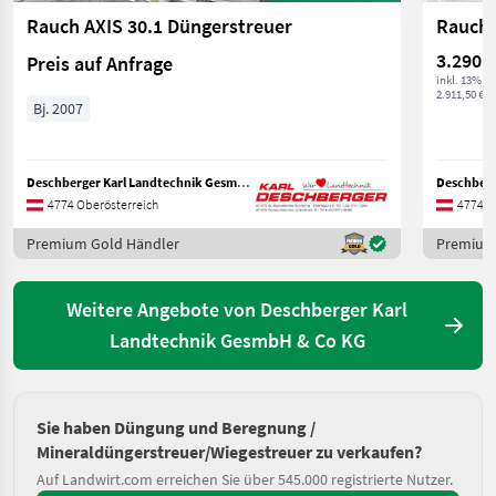
Rauch AXIS 30.1 Düngerstreuer
Rauch 
3.290 €
Preis auf Anfrage
inkl. 13% M
2.911,50 € ex
Bj. 2007
Deschberger Karl Landtechnik GesmbH & Co KG
4774 Oberösterreich
4774 O
Premium Gold Händler
Premium
Weitere Angebote von Deschberger Karl
Landtechnik GesmbH & Co KG
Sie haben Düngung und Beregnung /
Mineraldüngerstreuer/Wiegestreuer zu verkaufen?
Auf Landwirt.com erreichen Sie über 545.000 registrierte Nutzer.