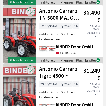
Traktoren /
Premium Plus Händler
Gebrauchtmaschine
Höchstgeschwindigkeit in
Antonio
Antonio Carraro
km/h: 30 km/h, Aufladung:
36.490
Carraro
Turbolader m
TN 5800 MAJOR
€
StageV
52 PS/38 kW
Bj. 2026
3 h
inkl. 20 %
MwSt.
30.408,33 €
Antrieb: Allrad, Getriebeart
exkl.
Landmaschine:
Schaltgetriebe, Plattform:
BINDER Franz GmbH & CoKG
ohne Kabine,
Zapfwellendrehzahl: 540,
3654 Raxendorf
Höchstgeschwindigkeit in
Traktoren /
Premium Plus Händler
Gebrauchtmaschine
km/h: 30 km/h, Aufladung:
Antonio
Antonio Carraro
Turbolader,
31.249
Carraro
Tigre 4800 F
€
39 PS/29 kW
Bj. 2026
3 h
inkl. 20 %
MwSt.
26.040,83 €
Antrieb: Allrad, Getriebeart
exkl.
Landmaschine:
Schaltgetriebe, Plattform:
BINDER Franz GmbH & CoKG