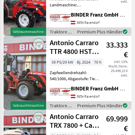
exkl.
Landmaschine:
Schaltgetriebe, Plattform:
BINDER Franz GmbH & CoKG
Kabine,
Zapfwellendrehzahl:
3654 Raxendorf
540/750,
Traktoren /
Premium Plus Händler
Gebrauchtmaschine
Höchstgeschwindigkeit in
Antonio
Antonio Carraro
km/h: 40 km/h, Aufladung:
33.333
Carraro
Turbolader, A
TTR 4800 HST
€
Hydrostat
39 PS/29 kW
Bj. 2024
70 h
inkl. 13%
MwSt./Verm.
29.498,23 €
Zapfwellendrehzahl:
exkl.
540/1000, Abgasstufe: Tier
5, Aufladung: Turbolader,
BINDER Franz GmbH & CoKG
Höchstgeschwindigkeit in
km/h: 30 km/h, Getriebeart
3654 Raxendorf
Landmaschine: Stufenloses
Traktoren /
Premium Plus Händler
Gebrauchtmaschine
Getriebe, Antrieb:
Antonio
Antonio Carraro
69.999
Carraro
TRX 7800 + Cab +
€
Joy + Uniflex