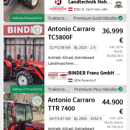
Landtechnik Hohenwarter GmbH
Maschinenzentrum St.
Martin den Antonio Carraro
5092 St. Martin bei Lofer
SRX 10900 R ausführlich
Traktoren
Premium Gold Händler
Gebrauchtmaschine
vorzustellen und
/ Antonio
Antonio Carraro
36.999
Carraro
TC5800F
€
52 PS/38 kW
Bj. 2025
2 h
inkl. 20 %
MwSt.
30.832,50 €
Antrieb: Allrad, Getriebeart
exkl.
Landmaschine:
Schaltgetriebe, Plattform:
BINDER Franz GmbH & CoKG
ohne Kabine,
Zapfwellendrehzahl: 540,
3654 Raxendorf
Höchstgeschwindigkeit in
Traktoren /
Premium Plus Händler
Gebrauchtmaschine
km/h: 30 km/h, Aufladung:
Antonio
Antonio Carraro
Turbolader,
44.900
Carraro
TTR 7400
€
64 PS/47 kW
Bj. 2002
4352 h
inkl. 13%
MwSt./Verm.
39.734,51 €
Antrieb: Allrad, Getriebeart