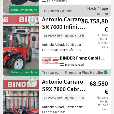
6845 Hohenems
Kabine, Aufladung:
Turbolader, Antrieb: Allrad,
Noch 7 Tage
Gebrauchtmaschine
Traktoren / Antonio
Luftsitz, 4-Rad Bremse,
online
Carraro
drucklo
Antonio Carraro
86.758,80
SR 7600 Infinity
€
StarCab
75 PS/55 kW
Bj. 2026
5 h
inkl. 20 %
MwSt.
72.299 €
Antrieb: Allrad, Getriebeart
exkl.
Landmaschine: Stufenloses
Getriebe, Plattform: Kabine,
BINDER Franz GmbH & CoKG
Zapfwellendrehzahl:
540/750,
3654 Raxendorf
Höchstgeschwindigkeit in
Traktoren /
Premium Plus Händler
Gebrauchtmaschine
km/h: 40 km/h, Aufladung:
Antonio
Antonio Carraro
Turbol
68.580
Carraro
SRX 7800 Cabrio
€
PRO m. JOY + E-
71 PS/52 kW
Bj. 2025
5 h
inkl. 20 %
MwSt.
Drive
57.150 €
Antrieb: Allrad, Getriebeart
exkl.
Landmaschine: