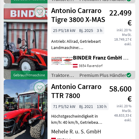
Höchstgeschwindigkeit in
Antonio
Antonio Carraro
km/h: 40 km/h, Aufladung:
22.499
Carraro
Turbolader m
Tigre 3800 X-MAS
€
25 PS/18 kW
Bj. 2025
3 h
inkl. 20 %
MwSt.
18.749,17 €
Antrieb: Allrad, Getriebeart
exkl.
Landmaschine:
Schaltgetriebe, Plattform:
BINDER Franz GmbH & CoKG
ohne Kabine,
Zapfwellendrehzahl: 540,
3654 Raxendorf
Höchstgeschwindigkeit in
Traktoren /
Premium Plus Händler
Gebrauchtmaschine
km/h: 30 km/h, Abgasstufe:
Antonio
Antonio Carraro
-/Stage V,
58.600
Carraro
TTR 7800
€
71 PS/52 kW
Bj. 2021
130 h
inkl. 20 %
MwSt.
48.833,33 €
Höchstgeschwindigkeit in
exkl.
km/h: 40 km/h, Getriebeart
Landmaschine:
Mehele R. u. S. GmbH
Schaltgetriebe, Plattform: