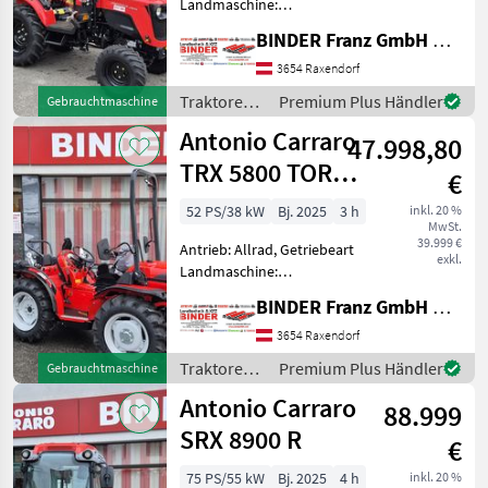
Landmaschine:
Schaltgetriebe, Plattform:
BINDER Franz GmbH & CoKG
ohne Kabine,
Zapfwellendrehzahl:
3654 Raxendorf
540/750,
Traktoren /
Premium Plus Händler
Gebrauchtmaschine
Höchstgeschwindigkeit in
Antonio
Antonio Carraro
km/h: 25 km/h, Aufladung:
47.998,80
Carraro
Turbola
TRX 5800 TORA
€
Cabrio
52 PS/38 kW
Bj. 2025
3 h
inkl. 20 %
MwSt.
+JOY+UNIFLEX
39.999 €
Antrieb: Allrad, Getriebeart
Entlastung
exkl.
Landmaschine:
Schaltgetriebe, Plattform:
BINDER Franz GmbH & CoKG
ohne Kabine,
Zapfwellendrehzahl:
3654 Raxendorf
540/750,
Traktoren /
Premium Plus Händler
Gebrauchtmaschine
Höchstgeschwindigkeit in
Antonio
Antonio Carraro
km/h: 30 km/h, Aufladung:
88.999
Carraro
Turbola
SRX 8900 R
€
75 PS/55 kW
Bj. 2025
4 h
inkl. 20 %