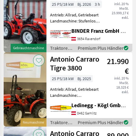
TTR 3800 HST
25 PS/18 kW
Bj. 2026
3 h
inkl. 20 %
MwSt.
23.999,17 €
Antrieb: Allrad, Getriebeart
exkl.
Landmaschine: Stufenloses
Getriebe, Plattform: ohne
BINDER Franz GmbH & CoKG
Kabine,
Zapfwellendrehzahl: 540,
3654 Raxendorf
Höchstgeschwindigkeit in
Traktoren /
Premium Plus Händler
Gebrauchtmaschine
km/h: 30 km/h, Abgasstufe:
Antonio
Antonio Carraro
-/St
21.990
Carraro
Tigre 3800
€
25 PS/18 kW
Bj. 2025
inkl. 20 %
MwSt.
18.325 €
Antrieb: Allrad, Getriebeart
exkl.
Landmaschine:
Schaltgetriebe, Plattform:
Ledinegg - Kögl GmbH - Obst- und Weinbautechnik
ohne Kabine,
Zapfwellendrehzahl: 540,
8462 Gamlitz
Höchstgeschwindigkeit in
Traktoren /
Premium Plus Händler
Neumaschine
km/h: 30 km/h, Abgasstufe:
Antonio
Antonio Carraro
-/Stage V,
89.900
Carraro