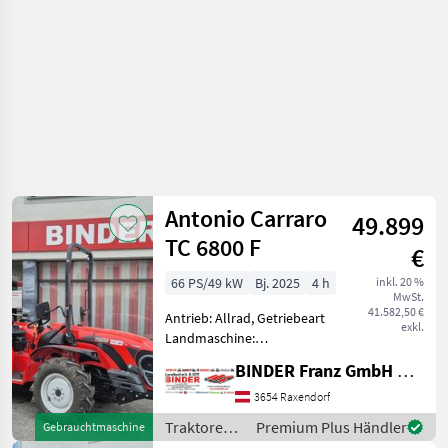
Antonio Carraro
49.899
TC 6800 F
€
66 PS/49 kW
Bj. 2025
4 h
inkl. 20 %
MwSt.
41.582,50 €
Antrieb: Allrad, Getriebeart
exkl.
Landmaschine:
Schaltgetriebe, Plattform:
BINDER Franz GmbH & CoKG
ohne Kabine,
Zapfwellendrehzahl:
3654 Raxendorf
540/750,
Traktoren /
Premium Plus Händler
Gebrauchtmaschine
Höchstgeschwindigkeit in
Antonio