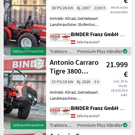
€
38 PS/28 kW
Bj. 2007
2190 h
MwSt nicht
ausweisbar
Antrieb: Allrad, Getriebeart
Landmaschine: Stufenloses
Getriebe, Plattform: ohne
BINDER Franz GmbH & CoKG
Kabine,
Zapfwellendrehzahl:
3654 Raxendorf
540/1000,
Traktoren /
Premium Plus Händler
Gebrauchtmaschine
Höchstgeschwindigkeit in
Antonio
Antonio Carraro
km/h: 30 km/h, Abgasstufe:
21.999
Carraro
Tigre 3800
€
Monty
25 PS/18 kW
Bj. 2026
3 h
inkl. 20 %
MwSt.
18.332,50 €
Antrieb: Allrad, Getriebeart
exkl.
Landmaschine:
Schaltgetriebe, Plattform:
BINDER Franz GmbH & CoKG
ohne Kabine,
Zapfwellendrehzahl: 540,
3654 Raxendorf
Höchstgeschwindigkeit in
Traktoren /
Premium Plus Händler
Gebrauchtmaschine
km/h: 30 km/h, Abgasstufe:
Antonio
-/Stage V,