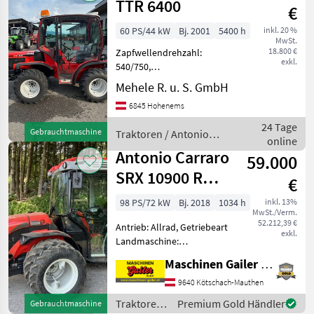
TTR 6400
€
60 PS/44 kW
Bj. 2001
5400 h
inkl. 20 %
MwSt.
18.800 €
Zapfwellendrehzahl:
exkl.
540/750,
Höchstgeschwindigkeit in
Mehele R. u. S. GmbH
km/h: 40 km/h, Getriebeart
6845 Hohenems
Landmaschine:
Schaltgetriebe, Antrieb:
24 Tage
Gebrauchtmaschine
Traktoren / Antonio
Allrad, Plattform: Kabine, 4-
online
Carraro
Rad Bremse, druckloser
Antonio Carraro
59.000
SRX 10900 R
€
Gelegenheitskauf
98 PS/72 kW
Bj. 2018
1034 h
inkl. 13%
MwSt./Verm.
52.212,39 €
Antrieb: Allrad, Getriebeart
exkl.
Landmaschine:
Schaltgetriebe, Plattform:
Maschinen Gailer GmbH
Kabine,
Zapfwellendrehzahl:
9640 Kötschach-Mauthen
540/540E,
Traktoren
Premium Gold Händler
Gebrauchtmaschine
Höchstgeschwindigkeit in