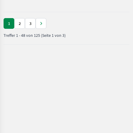
Antonio
km/h: 30 km/h, Aufladung:
Carraro
Turbolader m
1
2
3
Treffer
1
-
48
von
125
(Seite 1 von 3)