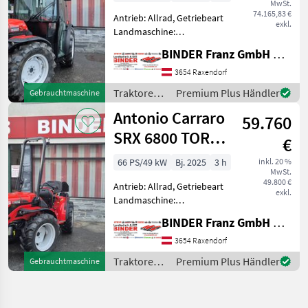
MwSt.
74.165,83 €
Antrieb: Allrad, Getriebeart
exkl.
Landmaschine:
Schaltgetriebe, Plattform:
BINDER Franz GmbH & CoKG
Kabine,
Zapfwellendrehzahl:
3654 Raxendorf
540/750,
Traktoren /
Premium Plus Händler
Gebrauchtmaschine
Höchstgeschwindigkeit in
Antonio
Antonio Carraro
km/h: 40 km/h, Aufladung:
59.760
Carraro
Turbolader, A
SRX 6800 TORA
€
Cabrio
66 PS/49 kW
Bj. 2025
3 h
inkl. 20 %
MwSt.
49.800 €
Antrieb: Allrad, Getriebeart
exkl.
Landmaschine:
Schaltgetriebe, Plattform:
BINDER Franz GmbH & CoKG
ohne Kabine,
Zapfwellendrehzahl:
3654 Raxendorf
540/750,
Traktoren /
Premium Plus Händler
Gebrauchtmaschine
Höchstgeschwindigkeit in
Antonio
km/h: 40 km/h, Aufladung:
Carraro
Turbola