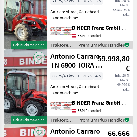
71 PS/52 kW
Bj. 2025
5 h
inkl. 20 %
MwSt.
58.332,50 €
Antrieb: Allrad, Getriebeart
exkl.
Landmaschine:
Schaltgetriebe, Plattform:
BINDER Franz GmbH & CoKG
Kabine,
Zapfwellendrehzahl:
3654 Raxendorf
540/750,
Traktoren /
Premium Plus Händler
Gebrauchtmaschine
Höchstgeschwindigkeit in
Antonio
Antonio Carraro
km/h: 40 km/h, Abgasstufe:
59.998,80
Carraro
Tier 5, Bolz
TN 6800 TORA +
€
RedCab
66 PS/49 kW
Bj. 2025
4 h
inkl. 20 %
MwSt.
49.999 €
Antrieb: Allrad, Getriebeart
exkl.
Landmaschine:
Schaltgetriebe, Plattform:
BINDER Franz GmbH & CoKG
Kabine,
Zapfwellendrehzahl:
3654 Raxendorf
540/750,
Traktoren /
Premium Plus Händler
Gebrauchtmaschine
Höchstgeschwindigkeit in
Antonio
Antonio Carraro
km/h: 30 km/h, Aufladung:
66.666
Carraro
Turbolader m