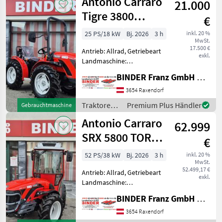
Antonio Carraro
21.000
Carraro
Tigre 3800
€
VINOSTAR
25 PS/18 kW
Bj. 2026
3 h
inkl. 20 %
MwSt.
17.500 €
Antrieb: Allrad, Getriebeart
exkl.
Landmaschine:
Schaltgetriebe, Plattform:
BINDER Franz GmbH & CoKG
ohne Kabine,
Zapfwellendrehzahl: 540,
3654 Raxendorf
Höchstgeschwindigkeit in
Traktoren /
Premium Plus Händler
Gebrauchtmaschine
km/h: 30 km/h, Abgasstufe:
Antonio
Antonio Carraro
-/Stage V,
62.999
Carraro
SRX 5800 TORA
€
mit XLRedCab -
52 PS/38 kW
Bj. 2026
3 h
inkl. 20 %
MwSt.
Kabine
52.499,17 €
Antrieb: Allrad, Getriebeart
exkl.
Landmaschine:
Schaltgetriebe, Plattform:
BINDER Franz GmbH & CoKG
Kabine,
Zapfwellendrehzahl:
3654 Raxendorf
540/750,