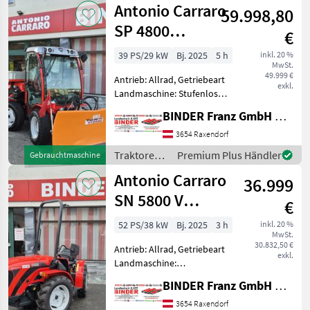
Antonio Carraro
km/h: 30 km/h, Aufladung:
59.998,80
Carraro
Turbola
SP 4800
€
Winterdienst +
39 PS/29 kW
Bj. 2025
5 h
inkl. 20 %
MwSt.
Schneepflug
49.999 €
Antrieb: Allrad, Getriebeart
1500
exkl.
Landmaschine: Stufenloses
Getriebe, Plattform: Kabine,
BINDER Franz GmbH & CoKG
Zapfwellendrehzahl:
540/1000,
3654 Raxendorf
Höchstgeschwindigkeit in
Traktoren /
Premium Plus Händler
Gebrauchtmaschine
km/h: 30 km/h, Aufladung:
Antonio
Antonio Carraro
Turbo
36.999
Carraro
SN 5800 V
€
Knicklenker
52 PS/38 kW
Bj. 2025
3 h
inkl. 20 %
MwSt.
30.832,50 €
Antrieb: Allrad, Getriebeart
exkl.
Landmaschine:
Schaltgetriebe, Plattform:
BINDER Franz GmbH & CoKG
ohne Kabine,
Zapfwellendrehzahl: 540,
3654 Raxendorf