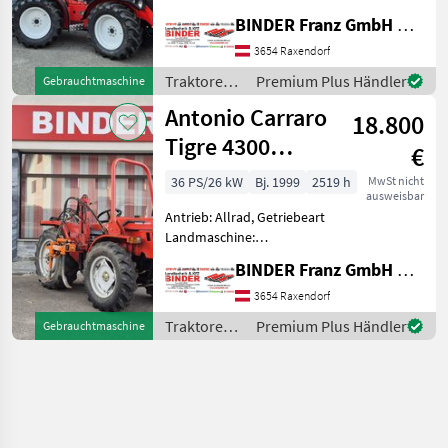
Schaltgetriebe, Plattform:
BINDER Franz GmbH & CoKG
ohne Kabine,
Zapfwellendrehzahl:
3654 Raxendorf
540/750,
Traktoren /
Premium Plus Händler
Gebrauchtmaschine
Höchstgeschwindigkeit in
Antonio
Antonio Carraro
km/h: 40 km/h, Abgasstufe:
18.800
Carraro
-/Stag
Tigre 4300
€
Country +
36 PS/26 kW
Bj. 1999
2519 h
MwSt nicht
ausweisbar
BRAUN LUV
Antrieb: Allrad, Getriebeart
Landmaschine:
Schaltgetriebe, Plattform:
BINDER Franz GmbH & CoKG
ohne Kabine,
Zapfwellendrehzahl: 540,
3654 Raxendorf
Höchstgeschwindigkeit in
Traktoren /
Premium Plus Händler
Gebrauchtmaschine
km/h: 30 km/h, Abgasstufe:
Antonio
Tier 1/Sta
Carraro