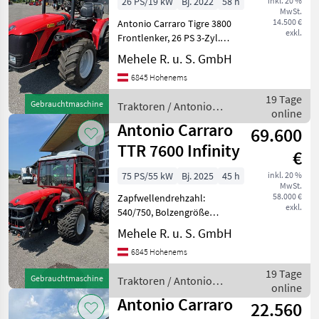
26 PS/19 kW
Bj. 2022
58 h
inkl. 20 %
MwSt.
14.500 €
Antonio Carraro Tigre 3800
exkl.
Frontlenker, 26 PS 3-Zyl.
Dieselmotor, Baujahr 2022,
Mehele R. u. S. GmbH
58 Bstd, 8 + 4 Ganggetriebe,
6845 Hohenems
2 dw Steuergeräte, 4
Ölanschlüsse hinten,
19 Tage
Gebrauchtmaschine
Traktoren / Antonio
Bereifung
online
Carraro
Antonio Carraro
69.600
TTR 7600 Infinity
€
75 PS/55 kW
Bj. 2025
45 h
inkl. 20 %
MwSt.
58.000 €
Zapfwellendrehzahl:
exkl.
540/750, Bolzengröße
Anhängevorrichtung (mm):
Mehele R. u. S. GmbH
32mm, Aufladung:
6845 Hohenems
Turbolader mit
Ladeluftkühlung,
19 Tage
Gebrauchtmaschine
Traktoren / Antonio
Höchstgeschwindigkeit in
online
Carraro
km/h: 40 km/h, Getriebeart
Antonio Carraro
22.560
La