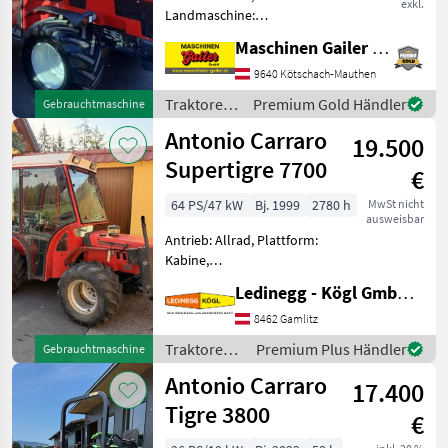
exkl.
Landmaschine:
Lastschaltgetriebe,
Maschinen Gailer GmbH
Plattform: Kabine,
Zapfwellendrehzahl:
9640 Kötschach-Mauthen
540/540E,
Traktoren
Premium Gold Händler
Gebrauchtmaschine
Höchstgeschwindigkeit in
/ Antonio
Antonio Carraro
km/h: 40 km/h,
19.500
Carraro
Bolzengröße Anhäng
Supertigre 7700
€
64 PS/47 kW
Bj. 1999
2780 h
MwSt nicht
ausweisbar
Antrieb: Allrad, Plattform:
Kabine,
Zapfwellendrehzahl: 540,
Ledinegg - Kögl GmbH - Obst- und Weinbautechnik
Höchstgeschwindigkeit in
km/h: 30 km/h, Aufladung:
8462 Gamlitz
Turbolader, Bolzengröße
Traktoren /
Premium Plus Händler
Gebrauchtmaschine
Anhängevorrichtung (mm):
Antonio
Antonio Carraro
32mm, Ober
17.400
Carraro
Tigre 3800
€