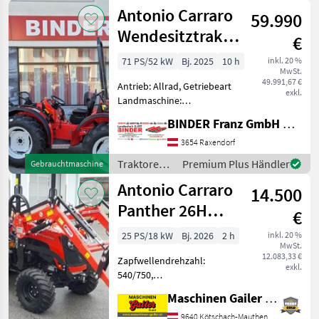
/ Antonio
Antonio Carraro
km/h: 40 km/h, Aufladung:
59.990
Carraro
Turbolader,
Wendesitztraktor
€
TRX 7800 S
71 PS/52 kW
Bj. 2025
10 h
inkl. 20 %
MwSt.
49.991,67 €
Antrieb: Allrad, Getriebeart
exkl.
Landmaschine:
Schaltgetriebe, Plattform:
BINDER Franz GmbH & CoKG
ohne Kabine,
Zapfwellendrehzahl:
3654 Raxendorf
540/750,
Traktoren /
Premium Plus Händler
Gebrauchtmaschine
Höchstgeschwindigkeit in
Antonio
Antonio Carraro
km/h: 40 km/h, Abgasstufe:
14.500
Carraro
-/Stag
Panther 26H
€
Kompakttraktor
25 PS/18 kW
Bj. 2026
2 h
inkl. 20 %
MwSt.
mit Mitsubishi
12.083,33 €
Zapfwellendrehzahl:
Motor
exkl.
540/750,
Anhängevorrichtung:
Maschinen Gailer GmbH
manuell, Oberlenker
hinten: mechanisch,
9640 Kötschach-Mauthen