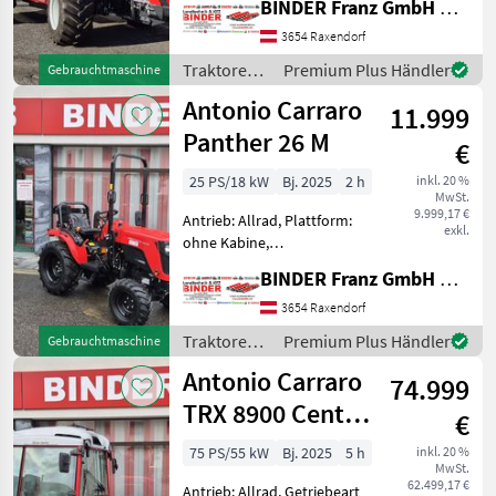
BINDER Franz GmbH & CoKG
Kabine,
Zapfwellendrehzahl:
3654 Raxendorf
540/750,
Traktoren /
Premium Plus Händler
Gebrauchtmaschine
Höchstgeschwindigkeit in
Antonio
Antonio Carraro
km/h: 30 km/h, Aufladung:
11.999
Carraro
Turbolader, A
Panther 26 M
€
25 PS/18 kW
Bj. 2025
2 h
inkl. 20 %
MwSt.
9.999,17 €
Antrieb: Allrad, Plattform:
exkl.
ohne Kabine,
Zapfwellendrehzahl:
BINDER Franz GmbH & CoKG
540/750,
Höchstgeschwindigkeit in
3654 Raxendorf
km/h: 25 km/h, Abgasstufe:
Traktoren /
Premium Plus Händler
Gebrauchtmaschine
Tier 5, Bolzengröße
Antonio
Antonio Carraro
Anhängevorrichtung (mm):
74.999
Carraro
32m
TRX 8900 Cento
€
StarLight
75 PS/55 kW
Bj. 2025
5 h
inkl. 20 %
MwSt.
62.499,17 €
Antrieb: Allrad, Getriebeart