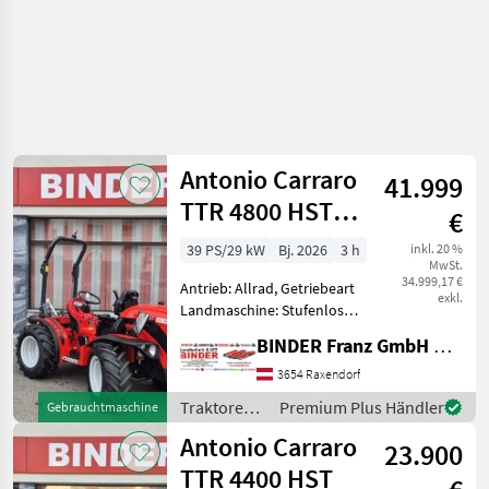
Antonio Carraro
41.999
TTR 4800 HST
€
JOY
39 PS/29 kW
Bj. 2026
3 h
inkl. 20 %
MwSt.
34.999,17 €
Antrieb: Allrad, Getriebeart
exkl.
Landmaschine: Stufenloses
Getriebe, Plattform: ohne
BINDER Franz GmbH & CoKG
Kabine,
Zapfwellendrehzahl:
3654 Raxendorf
540/1000,
Traktoren /
Premium Plus Händler
Gebrauchtmaschine
Höchstgeschwindigkeit in
Antonio
Antonio Carraro
km/h: 30 km/h, Aufladung:
23.900
Carraro
TTR 4400 HST