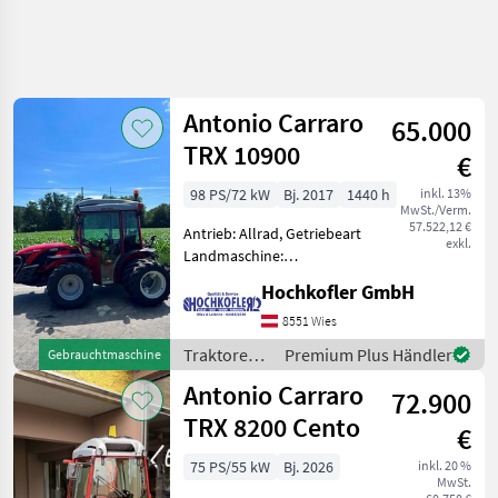
Antonio Carraro
65.000
TRX 10900
€
98 PS/72 kW
Bj. 2017
1440 h
inkl. 13%
MwSt./Verm.
57.522,12 €
Antrieb: Allrad, Getriebeart
exkl.
Landmaschine:
Schaltgetriebe, Plattform:
Hochkofler GmbH
Kabine,
Höchstgeschwindigkeit in
8551 Wies
km/h: 35 km/h, Oberlenker
Traktoren /
Premium Plus Händler
Gebrauchtmaschine
hinten: hydraulisch,
Antonio
Antonio Carraro
Luftsitz, Powershuttl
72.900
Carraro
TRX 8200 Cento
€
75 PS/55 kW
Bj. 2026
inkl. 20 %
MwSt.