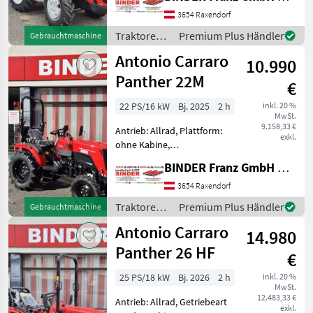
ohne Kabine,
Zapfwellendrehzahl: 540,
3654 Raxendorf
Höchstgeschwindigkeit in
Traktoren /
Premium Plus Händler
Gebrauchtmaschine
km/h: 30 km/h, Aufladung:
Antonio
Antonio Carraro
Turbolader
10.990
Carraro
Panther 22M
€
22 PS/16 kW
Bj. 2025
2 h
inkl. 20 %
MwSt.
9.158,33 €
Antrieb: Allrad, Plattform:
exkl.
ohne Kabine,
Zapfwellendrehzahl:
BINDER Franz GmbH & CoKG
540/750,
Höchstgeschwindigkeit in
3654 Raxendorf
km/h: 25 km/h, Abgasstufe:
Traktoren /
Premium Plus Händler
Gebrauchtmaschine
Tier 5, Bolzengröße
Antonio
Antonio Carraro
Anhängevorrichtung (mm):
14.980
Carraro
32m
Panther 26 HF
€
25 PS/18 kW
Bj. 2026
2 h
inkl. 20 %
MwSt.
12.483,33 €
Antrieb: Allrad, Getriebeart
exkl.