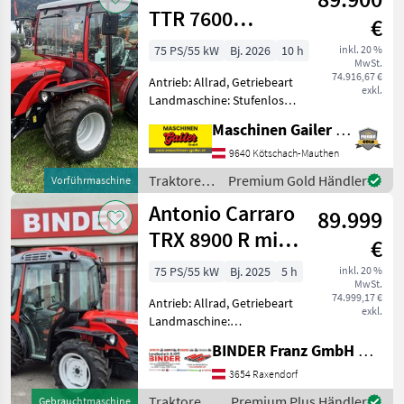
TTR 7600
€
INFINITY
75 PS/55 kW
Bj. 2026
10 h
inkl. 20 %
MwSt.
74.916,67 €
Antrieb: Allrad, Getriebeart
exkl.
Landmaschine: Stufenloses
Getriebe, Plattform: Kabine,
Maschinen Gailer GmbH
Zapfwellendrehzahl:
540/540E,
9640 Kötschach-Mauthen
Höchstgeschwindigkeit in
Traktoren
Premium Gold Händler
Vorführmaschine
km/h: 40 km/h, Aufladung:
/ Antonio
Antonio Carraro
Turbo
89.999
Carraro
TRX 8900 R mit
€
JOY + AIR-Cab
75 PS/55 kW
Bj. 2025
5 h
inkl. 20 %
MwSt.
74.999,17 €
Antrieb: Allrad, Getriebeart
exkl.
Landmaschine:
Schaltgetriebe, Plattform:
BINDER Franz GmbH & CoKG
Kabine,
Zapfwellendrehzahl:
3654 Raxendorf
540/750,
Traktoren /
Premium Plus Händler
Gebrauchtmaschine