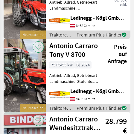
60.750 €
Antrieb: Allrad, Getriebeart
exkl.
Landmaschine:
Schaltgetriebe, Plattform:
Ledinegg - Kögl GmbH - Obst- und Weinbautechnik
Kabine,
Zapfwellendrehzahl:
8462 Gamlitz
540/540E,
Traktoren /
Premium Plus Händler
Neumaschine
Höchstgeschwindigkeit in
Antonio
Antonio Carraro
km/h: 40 km/h, Aufladung:
Preis
Carraro
Turbolader,
Tony V 8700
auf
Anfrage
75 PS/55 kW
Bj. 2024
Antrieb: Allrad, Getriebeart
Landmaschine: Stufenloses
Getriebe, Plattform: Kabine,
Ledinegg - Kögl GmbH - Obst- und Weinbautechnik
Zapfwellendrehzahl:
540/540E,
8462 Gamlitz
Höchstgeschwindigkeit in
Traktoren /
Premium Plus Händler
Neumaschine
km/h: 40 km/h, Aufladung:
Antonio
Antonio Carraro
Turbo
28.799
Carraro
Wendesitztraktor
€