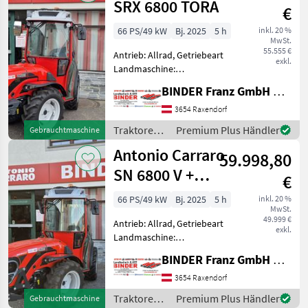
SRX 6800 TORA
€
66 PS/49 kW
Bj. 2025
5 h
inkl. 20 %
MwSt.
55.555 €
Antrieb: Allrad, Getriebeart
exkl.
Landmaschine:
Schaltgetriebe, Plattform:
BINDER Franz GmbH & CoKG
Kabine,
Zapfwellendrehzahl:
3654 Raxendorf
540/750,
Traktoren /
Premium Plus Händler
Gebrauchtmaschine
Höchstgeschwindigkeit in
Antonio
Antonio Carraro
km/h: 30 km/h, Aufladung:
59.998,80
Carraro
Turbolader m
SN 6800 V +
€
RedCab + FH
66 PS/49 kW
Bj. 2025
5 h
inkl. 20 %
MwSt.
49.999 €
Antrieb: Allrad, Getriebeart
exkl.
Landmaschine:
Schaltgetriebe, Plattform:
BINDER Franz GmbH & CoKG
Kabine,
Zapfwellendrehzahl:
3654 Raxendorf
540/750,
Traktoren /
Premium Plus Händler
Gebrauchtmaschine
Höchstgeschwindigkeit in