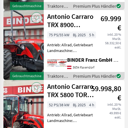
Höchstgeschwindigkeit in
Traktoren /
Premium Plus Händler
Gebrauchtmaschine
km/h: 30 km/h, Aufladung:
Antonio
Antonio Carraro
Turbolader,
69.999
Carraro
TRX 8900
€
MonteCento
75 PS/55 kW
Bj. 2025
5 h
inkl. 20 %
MwSt.
Cabrio
58.332,50 €
Antrieb: Allrad, Getriebeart
exkl.
Landmaschine:
Schaltgetriebe, Plattform:
BINDER Franz GmbH & CoKG
ohne Kabine,
Zapfwellendrehzahl:
3654 Raxendorf
540/750,
Traktoren /
Premium Plus Händler
Gebrauchtmaschine
Höchstgeschwindigkeit in
Antonio
Antonio Carraro
km/h: 40 km/h, Aufladung:
59.998,80
Carraro
Turbola
TRX 5800 TORA
€
RedCab+JOY+Uniflex
52 PS/38 kW
Bj. 2025
4 h
inkl. 20 %
MwSt.
49.999 €
Antrieb: Allrad, Getriebeart
exkl.
Landmaschine:
Schaltgetriebe, Plattform: