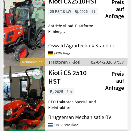
Kioti CX2510HST
Preis
auf
25 PS/18 kW
Bj. 2026
1 h
Anfrage
Antrieb: Allrad, Plattform:
Kabine,
Zapfwellendrehzahl:
540/540E 3 Zylinder
Oswald Agrartechnik Standort Regen
DAEDONG Diesel Motor 18,
94209 Regen
3 kW = 24, 5 PS nach ECE120
Abgasstufe 5 1, 647 l
Traktoren / Kioti
02-04-2026 07:37
Neumaschine
Hubraum 2.600 U / m
Kioti CS 2510
Preis
HST
auf
Anfrage
Bj. 2025
1 h
PTO Traktoren Spezial- und
Kleintraktoren
Bruggeman Mechanisatie BV
8107 A Broekland