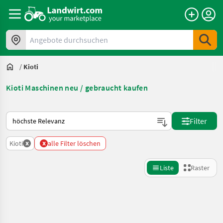
Angebote durchsuchen
/
Kioti
Kioti Maschinen neu / gebraucht kaufen
So wird auf Landwirt.com sortiert
Filter
x
x
Kioti
alle Filter löschen
Liste
Raster
Suche