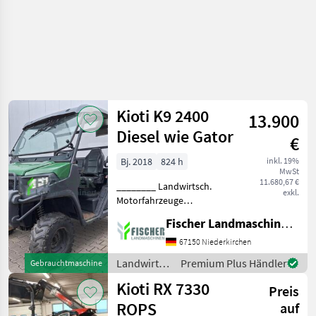
Kioti K9 2400
13.900
Diesel wie Gator
€
Bj. 2018
824 h
inkl. 19%
MwSt
11.680,67 €
________ Landwirtsch.
exkl.
Motorfahrzeuge
ATV/UTV/Quads/Motorschlitten
Fischer Landmaschinen GmbH
67150 Niederkirchen
Landwirtsch.
Premium Plus Händler
Gebrauchtmaschine
Motorfahrzeuge
Kioti RX 7330
Preis
/ Kioti
ROPS
auf