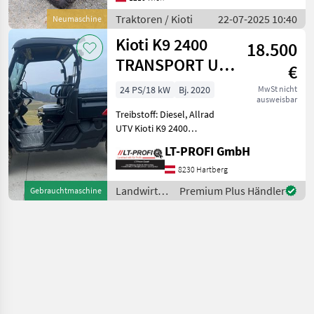
km/h: 40 km/h, Abgasstufe:
Tier 5, Oberlenker hinten:
Traktoren / Kioti
22-07-2025 10:40
Neumaschine
mechanisch,
Kioti K9 2400
Kreuzsteuerheb
18.500
TRANSPORT UTV
€
4WD
24 PS/18 kW
Bj. 2020
MwSt nicht
ausweisbar
Treibstoff: Diesel, Allrad
UTV Kioti K9 2400
TRANSPORT UTV 4WD 24 PS
LT-PROFI GmbH
3Zylinder Dieselmotor,
40km/h CVT Getriebe,
8230 Hartberg
zuschaltbarer
Landwirtsch.
Premium Plus Händler
Gebrauchtmaschine
Allradantrieb,
Motorfahrzeuge
Differentialsperre, Ser
/ Kioti