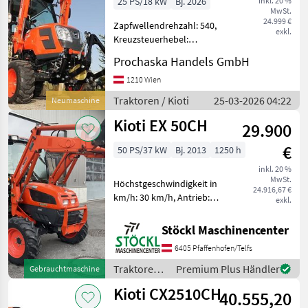
25 PS/18 kW
Bj. 2026
inkl. 20 %
MwSt.
Vorrat!!
24.999 €
Zapfwellendrehzahl: 540,
exkl.
Kreuzsteuerhebel:
mechanisch, Oberlenker
Prochaska Handels GmbH
hinten: mechanisch,
Höchstgeschwindigkeit in
1210 Wien
km/h: 25 km/h, Getriebeart
Traktoren / Kioti
25-03-2026 04:22
Neumaschine
Landmaschine: Stufenloses
Kioti EX 50CH
Getri
29.900
€
50 PS/37 kW
Bj. 2013
1250 h
inkl. 20 %
MwSt.
Höchstgeschwindigkeit in
24.916,67 €
km/h: 30 km/h, Antrieb:
exkl.
Allrad Sehr schöner Kioti
Traktor EX 50, mit Kabine,
Stöckl Maschinencenter
Heizung, Betriebsstunden
6405 Pfaffenhofen/Telfs
1250, mit Frontlader,
Euroaufnahme. (A)
Traktoren /
Premium Plus Händler
Gebrauchtmaschine
Kioti
Kioti CX2510CH
40.555,20