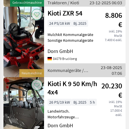
Traktoren / Kioti
23-12-2025 06:03
Gebrauchtmaschine
Kioti ZXR 54
8.806
€
24 PS/18 kW
Bj. 2025
inkl. 19%
Mulchkit Kommunalgeräte
MwSt
Sonstige Kommunalgeräte
7.400 € exkl.
Dorn GmbH
84079 Bruckberg
23-08-2025
Kommunalgeräte /
07:06
Neumaschine
Kioti
Kioti K 9 50 Km/h
20.230
4x4
€
26 PS/19 kW
Bj. 2025
5 h
inkl. 19%
MwSt
17.000 €
Landwirtsch.
exkl.
Motorfahrzeuge
ATV/UTV/Quads/Motorschlitten
Dorn GmbH