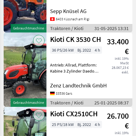
16 vorne und 360/70 R 24
hinten Schaltgetriebe 16-16
Sepp Knüsel AG
mit Wendeschaltung am
6403 Küssnach am Rigi
Lenkrad Bremsen im Oe
Traktoren / Kioti
31-05-2025 13:31
Gebrauchtmaschine
Kioti CK 3530 CH
33.400
€
36 PS/26 kW
Bj. 2022
4 h
inkl. 19%
MwSt
Antrieb: Allrad, Plattform:
28.067,23 €
Kabine 3 Zylinder Daedong
exkl.
Diesel Motor 26 kW = 35, 5
PS Abgasstufe 5 Kioti
Zenz Landtechnik GmbH
Garantie: 5 Jahre (oder
83536 Gars
3000 h) auf den
Antriebsstrang 2 Jahre
Traktoren / Kioti
25-01-2025 08:37
Gebrauchtmaschine
Kioti CX2510CH
26.700
€
25 PS/18 kW
Bj. 2022
4 h
inkl. 19%