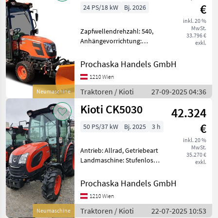
€
24 PS/18 kW
Bj. 2026
inkl. 20 %
MwSt.
Zapfwellendrehzahl: 540,
33.796 €
Anhängevorrichtung:
exkl.
manuell, Kreuzsteuerhebel:
mechanisch, Oberlenker
Prochaska Handels GmbH
hinten: mechanisch,
1210 Wien
Getriebeart Landmaschine:
Stufenloses Getriebe,
Traktoren / Kioti
27-09-2025 04:36
Neumaschine
Plattfo
Kioti CK5030
42.324
€
50 PS/37 kW
Bj. 2025
3 h
inkl. 20 %
MwSt.
Antrieb: Allrad, Getriebeart
35.270 €
Landmaschine: Stufenloses
exkl.
Getriebe, Plattform: Kabine,
Zapfwellendrehzahl:
Prochaska Handels GmbH
540/1000,
1210 Wien
Höchstgeschwindigkeit in
km/h: 40 km/h, Abgasstufe:
Traktoren / Kioti
22-07-2025 10:53
Neumaschine