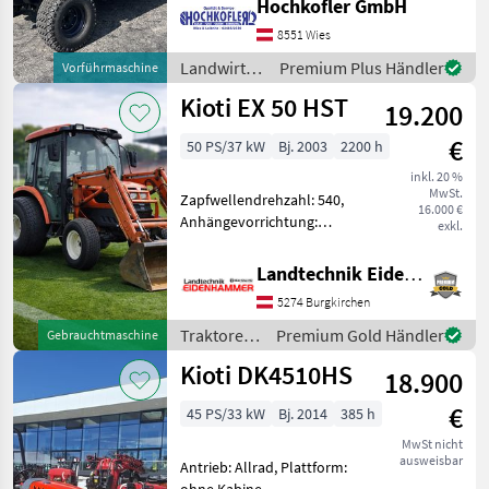
Hochkofler GmbH
Sperre - Stufenlosgetriebe -
8551 Wies
Anhängervorrichtung mit
Kugel
Landwirtsch.
Premium Plus Händler
Vorführmaschine
Motorfahrzeuge
Kioti EX 50 HST
19.200
/ Kioti
€
50 PS/37 kW
Bj. 2003
2200 h
inkl. 20 %
MwSt.
Zapfwellendrehzahl: 540,
16.000 €
Anhängevorrichtung:
exkl.
manuell, Kreuzsteuerhebel:
mechanisch, Oberlenker
Landtechnik Eidenhammer GmbH
hinten: mechanisch,
5274 Burgkirchen
Bolzengröße
Anhängevorrichtung (mm):
Traktoren
Premium Gold Händler
Gebrauchtmaschine
32mm, Höchstgeschw
/ Kioti
Kioti DK4510HS
18.900
€
45 PS/33 kW
Bj. 2014
385 h
MwSt nicht
ausweisbar
Antrieb: Allrad, Plattform: