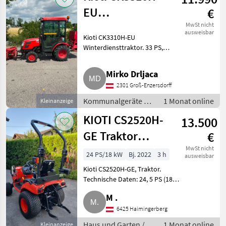
EU
€
Winterdiensttraktor
MwSt nicht
ausweisbar
Kioti CK3310H-EU
Winterdiensttraktor. 33 PS,
Diesel. 389, 9 Bstd. Mit
Schneeschild und Streuer.
Mirko Drljaca
Erstzulassung: 2019.
2301 Groß-Enzersdorff
Kommunalgeräte Winterdienst
Kommunalgeräte /
1 Monat online
Kleinanzeige
Winterdienst
KIOTI CS2520H-
13.500
GE Traktor
€
Agrarfahrzeug
MwSt nicht
24 PS/18 kW
Bj. 2022
3 h
ausweisbar
Kioti CS2520H-GE, Traktor.
Technische Daten: 24, 5 PS (18, 3
kW), 3-Zylinder KIOTI
M .
Dieselmotor, Stufe 5. Hubraum
1.007 ccm, Emissionsstufe V,
6425 Haimingerberg
Tankvolumen 25, 5 l, Gesam
Haus und Garten /
1 Monat online
Kleinanzeige