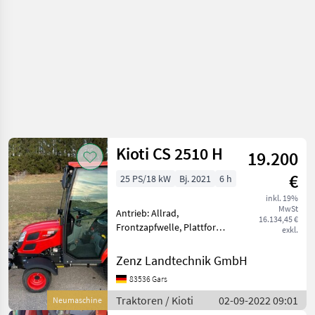
Kioti CS 2510 H
19.200
€
25 PS/18 kW
Bj. 2021
6 h
inkl. 19%
MwSt
Antrieb: Allrad,
16.134,45 €
Frontzapfwelle, Plattform:
exkl.
Kabine,
Zapfwellendrehzahl: 540,
Zenz Landtechnik GmbH
Fronthydraulik 3 Zylinder
83536 Gars
Daedong Diesel Motor 18, 3
kW = 24, 8 PS Abgasstufe 5
Traktoren / Kioti
02-09-2022 09:01
Neumaschine
Kioti Garanti