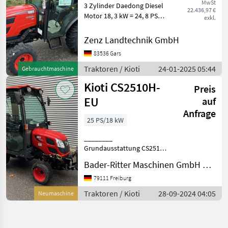
MwSt
3 Zylinder Daedong Diesel
22.436,97 €
Motor 18, 3 kW = 24, 8 PS
exkl.
Abgasstufe 5 Kioti Garantie:
5 Jahre (oder 3000 h) auf
Zenz Landtechnik GmbH
den Antriebsstrang 2 Jahre
83536 Gars
auf die Gesamtmaschine
HST Getr
Traktoren / Kioti
24-01-2025 05:44
Gebrauchtmaschine
Kioti CS2510H-
Preis
EU
auf
Anfrage
25 PS/18 kW
________
Grundausstattung CS2510
H-GE Maschine in
Bader-Ritter Maschinen GmbH & Co. KG
Grundausstattung ohne
Bereifung Motor * 3
79111 Freiburg
Zylinder Daedong Diesel
Traktoren / Kioti
28-09-2024 04:05
Neumaschine
Motor * Abgasstufe 5 * 18, 3