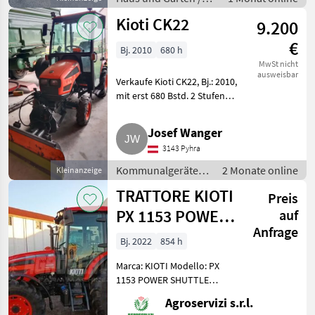
Rasentraktor
Kioti CK22
9.200
€
Bj. 2010
680 h
MwSt nicht
ausweisbar
Verkaufe Kioti CK22, Bj.: 2010,
mit erst 680 Bstd. 2 Stufen
Hydrostat-Antrieb, mit
Schneepflug 125 cm und
Josef Wanger
neuwertigem Landgut
3143 Pyhra
Salzstreuer. Kommunalgeräte
Winterdiens
Kommunalgeräte /
2 Monate online
Kleinanzeige
Winterdienst
TRATTORE KIOTI
Preis
PX 1153 POWER
auf
Anfrage
SHUTTLE (ANNO
Bj. 2022
854 h
2022)
Marca: KIOTI Modello: PX
1153 POWER SHUTTLE
Anno: 2022 Potenza: 110 CV
Agroservizi s.r.l.
Ore di lavoro motore: 854