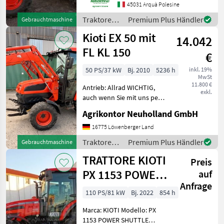
Trasmissione: POWER
45031 Arquà Polesine
SHUTTLE 32 + 32
Traktoren /
Premium Plus Händler
Gebrauchtmaschine
MECCANICO Inversore:
Kioti
Kioti EX 50 mit
ELETTROIDRA
14.042
FL KL 150
€
50 PS/37 kW
Bj. 2010
5236 h
inkl. 19%
MwSt
11.800 €
Antrieb: Allrad WICHTIG,
exkl.
auch wenn Sie mit uns per
WhatsApp oder ähnlich
Agrikontor Neuholland GmbH
chatten und daraufhin
Maschinen kaufen, bitte
16775 Löwenberger Land
kontrollieren Sie die
Traktoren /
Premium Plus Händler
Gebrauchtmaschine
Auftragsbestätigung, Pro
Kioti
TRATTORE KIOTI
Preis
PX 1153 POWER
auf
Anfrage
SHUTTLE (ANNO
110 PS/81 kW
Bj. 2022
854 h
2022)
Marca: KIOTI Modello: PX
1153 POWER SHUTTLE