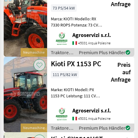
Anfrage
73 PS/54 kW
Marca: KIOTI Modello: RX
7330 ROPS Potenza: 73 CV
Trasmissione: 24 + 24 CON
Agroservizi s.r.l.
SUPER-RIDUTTORE
Inversore:
45031 Arquà Polesine
ELETTROIDRAULICO
Traktoren /
Premium Plus Händler
Neumaschine
Superriduttore: SI Cabina:
Kioti
Kioti PX 1153 PC
NO Pneumatici post
Preis
auf
111 PS/82 kW
Anfrage
Marke: KIOTI Modell: PX
1153 PC Leistung: 111 CV
Getriebe: 32 + 32 MIT
SUPER-UNTERSETZER
Agroservizi s.r.l.
Wendegetriebe:
45031 Arquà Polesine
ELEKTROHYDRAULISCH
Zusatzsteuerventile: 3 DDE
Traktoren /
Premium Plus Händler
Neumaschine
Kabine:
Kioti