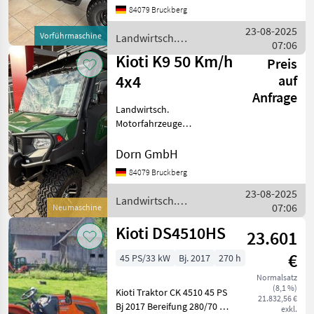
84079 Bruckberg
23-08-2025
Vorführmaschine
Landwirtsch.
07:06
Motorfahrzeuge / Kioti
Kioti K9 50 Km/h
Preis
4x4
auf
Anfrage
Landwirtsch.
Motorfahrzeuge
ATV/UTV/Quads/Motorschlitten
Dorn GmbH
84079 Bruckberg
23-08-2025
Landwirtsch.
07:06
Neumaschine
Motorfahrzeuge / Kioti
Kioti DS4510HS
23.601
€
45 PS/33 kW
Bj. 2017
270 h
Normalsatz
(8,1 %)
Kioti Traktor CK 4510 45 PS
21.832,56 €
Bj 2017 Bereifung 280/70 R
exkl.