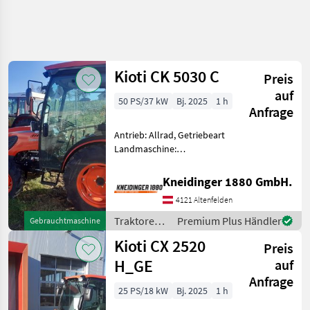
Kioti CK 5030 C
Preis
auf
50 PS/37 kW
Bj. 2025
1 h
Anfrage
Antrieb: Allrad, Getriebeart
Landmaschine:
Schaltgetriebe, Plattform:
Kabine,
Kneidinger 1880 GmbH.
Zapfwellendrehzahl:
4121 Altenfelden
540/750,
Höchstgeschwindigkeit in
Traktoren /
Premium Plus Händler
Gebrauchtmaschine
km/h: 25 km/h, Abgasstufe:
Kioti
Kioti CX 2520
Tier 5, Ober
Preis
H_GE
auf
Anfrage
25 PS/18 kW
Bj. 2025
1 h