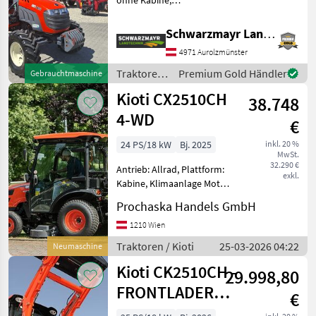
ohne Kabine,
Zapfwellendrehzahl:
540/750/1000,
Schwarzmayr Landtechnik GmbH - Aurolzmünster
Höchstgeschwindigkeit in
4971 Aurolzmünster
km/h: 25 km/h, Oberlenker
hinten: mechanisch,
Traktoren
Premium Gold Händler
Gebrauchtmaschine
Anhängevorrichtung: manu
/ Kioti
Kioti CX2510CH
38.748
4-WD
€
24 PS/18 kW
Bj. 2025
inkl. 20 %
MwSt.
32.290 €
Antrieb: Allrad, Plattform:
exkl.
Kabine, Klimaanlage Motor
KIOTI, 24, 5 PS (18, 3 kW),
Prochaska Handels GmbH
1.647 ccm, Emissionsstufe 5,
Treibstofftank 25, 0 Liter, 2-
1210 Wien
stufiger hydrostatischer
Traktoren / Kioti
25-03-2026 04:22
Neumaschine
Fahr
Kioti CK2510CH -
29.998,80
FRONTLADER
€
gratis - solange