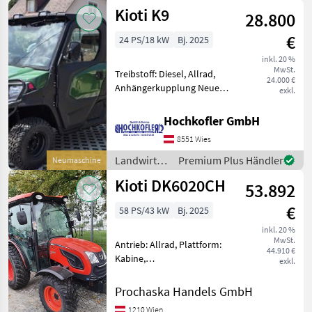
Tier
Kioti K9
28.800
€
24 PS/18 kW
Bj. 2025
inkl. 20 %
MwSt.
Treibstoff: Diesel, Allrad,
24.000 €
Anhängerkupplung Neuer
exkl.
Kioti ATV bzw. UTV Allrad
und Sperre 50km/h inkl.
Hochkofler GmbH
Typenschein Kabine mit
8551 Wies
Heizung und Klima
Heckladerampe Landw
Landwirtsch.
Premium Plus Händler
Neumaschine
Motorfahrzeuge
Kioti DK6020CH
53.892
/ Kioti
€
58 PS/43 kW
Bj. 2025
inkl. 20 %
MwSt.
Antrieb: Allrad, Plattform:
44.910 €
Kabine,
exkl.
Zapfwellendrehzahl:
540/1000,
Prochaska Handels GmbH
Höchstgeschwindigkeit in
1210 Wien