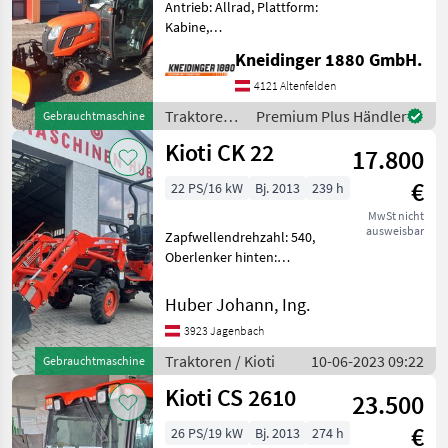
Antrieb: Allrad, Plattform:
Kabine,
Zapfwellendrehzahl: 540,
Kneidinger 1880 GmbH.
Höchstgeschwindigkeit in
km/h: 25 km/h, Abgasstufe:
4121 Altenfelden
Tier 5, Oberlenker hinten:
Traktoren /
Premium Plus Händler
Gebrauchtmaschine
mechanisch,
Kioti
Kioti CK 22
Kreuzsteuerhebel: m
17.800
€
22 PS/16 kW
Bj. 2013
239 h
MwSt nicht
ausweisbar
Zapfwellendrehzahl: 540,
Oberlenker hinten:
mechanisch, Antrieb: Allrad,
Kreuzsteuerhebel:
Huber Johann, Ing.
mechanisch KIOTI CK22 in
3923 Jagenbach
Originalzustand samt
Zulassungspapiere,
Traktoren / Kioti
10-06-2023 09:22
Gebrauchtmaschine
Frontlader m
Kioti CS 2610
23.500
€
26 PS/19 kW
Bj. 2013
274 h