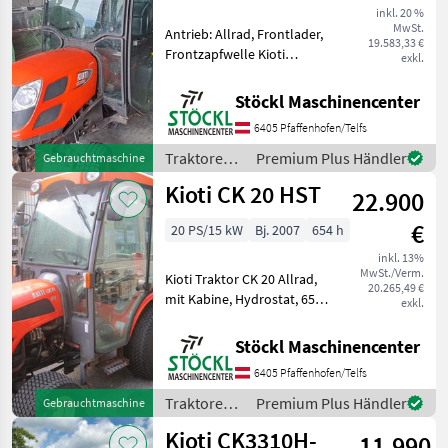
inkl. 20 %
MwSt.
Antrieb: Allrad, Frontlader,
19.583,33 €
Frontzapfwelle Kioti
exkl.
Traktor CK 2610 Allrad, mit
Kabine, Heizung, Hydrostat
Stöckl Maschinencenter
Getriebe, Frontzapfwelle
6405 Pfaffenhofen/Telfs
und Fronthydraulik, 274
Stunden. (A)
Traktoren /
Premium Plus Händler
Gebrauchtmaschine
Kioti
Kioti CK 20 HST
22.900
€
20 PS/15 kW
Bj. 2007
654 h
inkl. 13%
MwSt./Verm.
Kioti Traktor CK 20 Allrad,
20.265,49 €
mit Kabine, Hydrostat, 650
exkl.
Stunden, Fronthydraulik, ,
Salzstreuer, normaler
Stöckl Maschinencenter
Zustand. (B) Traktoren
6405 Pfaffenhofen/Telfs
Spezial- und Kleintraktoren
Traktoren /
Premium Plus Händler
Gebrauchtmaschine
Kioti
Kioti CK3310H-
11.990