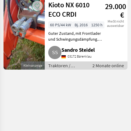
Kioto NX 6010
29.000
ECO CRDI
€
MwSt nicht
60 PS/44 kW
Bj. 2016
1250 h
ausweisbar
Guter Zustand, mit Frontlader
und Schwingungsdämpfung.
Traktoren
Sandro Steidel
Obst-/Weinbautraktoren
03172 Bärenklau
Traktoren /
2 Monate online
Kleinanzeige
Obst-/Weinbautraktoren