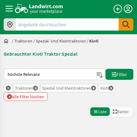
Angebote durchsuchen
/
Traktoren
/
Spezial- Und Kleintraktoren
/
Kioti
Gebrauchter Kioti Traktor Spezial
So wird auf Landwirt.com sortiert
Filter
x
x
x
x
Traktoren
Spezial Und Kleintraktoren
Kioti
x
alle Filter löschen
Liste
Raster