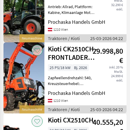
MwSt.
32.290 €
Antrieb: Allrad, Plattform:
exkl.
Kabine, Klimaanlage Motor
KIOTI, 24, 5 PS (18, 3 kW),
Prochaska Handels GmbH
1.647 ccm, Emissionsstufe 5,
Treibstofftank 25, 0 Liter, 2-
1210 Wien
stufiger hydrostatischer
Traktoren / Kioti
25-03-2026 04:22
Neumaschine
Fahr
Kioti CK2510CH -
29.998,80
FRONTLADER
€
gratis - solange
25 PS/18 kW
Bj. 2026
inkl. 20 %
MwSt.
Vorrat!!
24.999 €
Zapfwellendrehzahl: 540,
exkl.
Kreuzsteuerhebel:
mechanisch, Oberlenker
Prochaska Handels GmbH
hinten: mechanisch,
Höchstgeschwindigkeit in
1210 Wien
km/h: 25 km/h, Getriebeart
Traktoren / Kioti
25-03-2026 04:22
Neumaschine
Landmaschine: Stufenloses
Kioti CX2510CH
Getri
40.555,20