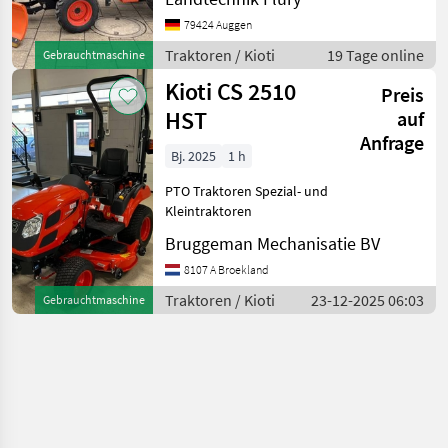
Landmaschine: Stufenloses
79424 Auggen
Getriebe, Antrieb: Allrad,
Plattform: Kabine,
Traktoren / Kioti
19 Tage online
Gebrauchtmaschine
Anhängevorrichtung
Kioti CS 2510
Preis
HST
auf
Anfrage
Bj. 2025
1 h
PTO Traktoren Spezial- und
Kleintraktoren
Bruggeman Mechanisatie BV
8107 A Broekland
Traktoren / Kioti
23-12-2025 06:03
Gebrauchtmaschine