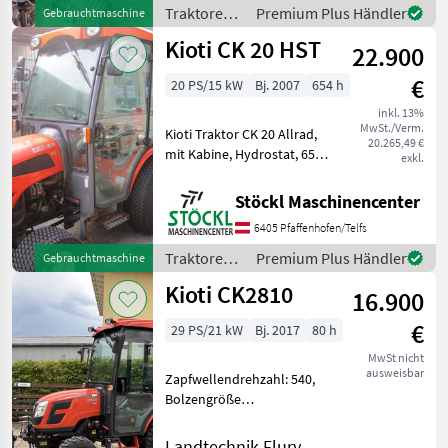
Stunden. (A)
Traktoren /
Premium Plus Händler
Gebrauchtmaschine
Kioti
Kioti CK 20 HST
22.900
€
20 PS/15 kW
Bj. 2007
654 h
inkl. 13%
MwSt./Verm.
Kioti Traktor CK 20 Allrad,
20.265,49 €
mit Kabine, Hydrostat, 650
exkl.
Stunden, Fronthydraulik, ,
Salzstreuer, normaler
Stöckl Maschinencenter
Zustand. (B) Traktoren
6405 Pfaffenhofen/Telfs
Spezial- und Kleintraktoren
Traktoren /
Premium Plus Händler
Gebrauchtmaschine
Kioti
Kioti CK2810
16.900
€
29 PS/21 kW
Bj. 2017
80 h
MwSt nicht
ausweisbar
Zapfwellendrehzahl: 540,
Bolzengröße
Anhängevorrichtung (mm):
32mm, Getriebeart
Landtechnik Flury