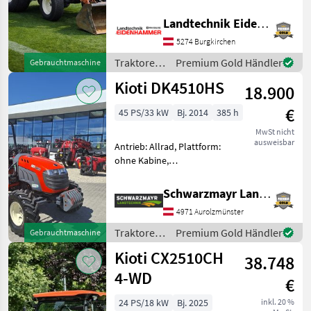
manuell, Kreuzsteuerhebel:
mechanisch, Oberlenker
Landtechnik Eidenhammer GmbH
Kubota
hinten: mechanisch,
5274 Burgkirchen
Bolzengröße
New Holland
Anhängevorrichtung (mm):
Traktoren
Premium Gold Händler
Gebrauchtmaschine
32mm, Höchstgeschw
/ Kioti
Kioti DK4510HS
18.900
John Deere
€
45 PS/33 kW
Bj. 2014
385 h
Antonio Carraro
MwSt nicht
ausweisbar
Antrieb: Allrad, Plattform:
Alle 35
ohne Kabine,
anzeigen
Zapfwellendrehzahl:
MODELL
540/750/1000,
Schwarzmayr Landtechnik GmbH - Aurolzmünster
Höchstgeschwindigkeit in
4971 Aurolzmünster
km/h: 25 km/h, Oberlenker
hinten: mechanisch,
Traktoren
Premium Gold Händler
Gebrauchtmaschine
Anhängevorrichtung: manu
CX2510CH
/ Kioti
Kioti CX2510CH
38.748
4-WD
MARKTPLATZ
€
Marktplatz
Händlerangebote
Kleinanzeigen
24 PS/18 kW
Bj. 2025
inkl. 20 %