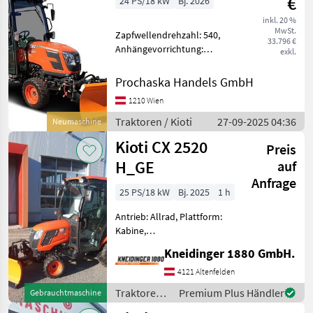
€
24 PS/18 kW
Bj. 2026
inkl. 20 %
MwSt.
Zapfwellendrehzahl: 540,
33.796 €
Anhängevorrichtung:
exkl.
manuell, Kreuzsteuerhebel:
mechanisch, Oberlenker
Prochaska Handels GmbH
hinten: mechanisch,
1210 Wien
Getriebeart Landmaschine:
Stufenloses Getriebe,
Traktoren / Kioti
27-09-2025 04:36
Neumaschine
Plattfo
Kioti CX 2520
Preis
H_GE
auf
Anfrage
25 PS/18 kW
Bj. 2025
1 h
Antrieb: Allrad, Plattform:
Kabine,
Zapfwellendrehzahl: 540,
Kneidinger 1880 GmbH.
Höchstgeschwindigkeit in
km/h: 25 km/h, Abgasstufe:
4121 Altenfelden
Tier 5, Oberlenker hinten:
Traktoren /
Premium Plus Händler
Gebrauchtmaschine
mechanisch,
Kioti