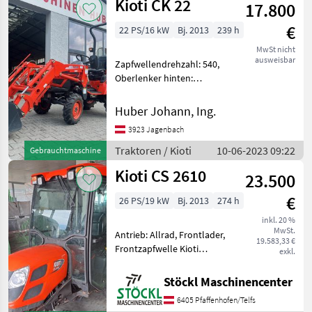
Kioti CK 22
Kreuzsteuerhebel: m
17.800
€
22 PS/16 kW
Bj. 2013
239 h
MwSt nicht
ausweisbar
Zapfwellendrehzahl: 540,
Oberlenker hinten:
mechanisch, Antrieb: Allrad,
Kreuzsteuerhebel:
Huber Johann, Ing.
mechanisch KIOTI CK22 in
3923 Jagenbach
Originalzustand samt
Zulassungspapiere,
Traktoren / Kioti
10-06-2023 09:22
Gebrauchtmaschine
Frontlader m
Kioti CS 2610
23.500
€
26 PS/19 kW
Bj. 2013
274 h
inkl. 20 %
MwSt.
Antrieb: Allrad, Frontlader,
19.583,33 €
Frontzapfwelle Kioti
exkl.
Traktor CK 2610 Allrad, mit
Kabine, Heizung, Hydrostat
Stöckl Maschinencenter
Getriebe, Frontzapfwelle
6405 Pfaffenhofen/Telfs
und Fronthydraulik, 274