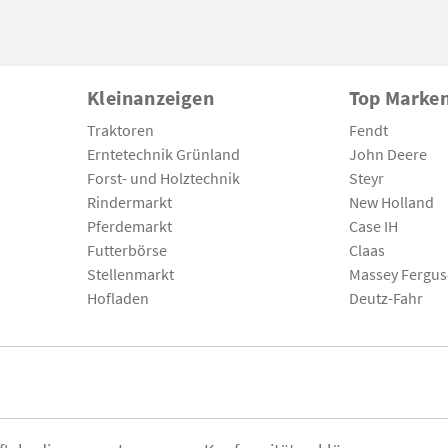
Kleinanzeigen
Top Marke
Traktoren
Fendt
Erntetechnik Grünland
John Deere
Forst- und Holztechnik
Steyr
Rindermarkt
New Holland
Pferdemarkt
Case IH
Futterbörse
Claas
Stellenmarkt
Massey Fergu
Hofladen
Deutz-Fahr