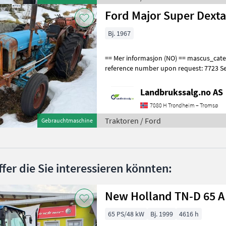
Ford Major Super Dexta
Bj. 1967
== Mer informasjon (NO) == mascus_category: tractors Please provide
reference number upon request: 7723 S
for more images Specification
Landbrukssalg.no AS
7080 H Trondheim – Tromsø
Traktoren / Ford
Gebrauchtmaschine
ffer die Sie interessieren könnten:
New Holland TN-D 65 A
65 PS/48 kW
Bj. 1999
4616 h