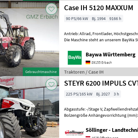
Case IH 5120 MAXXUM
90 PS/66 kW
Bj. 1994
9166 h
Antrieb: Allrad, Frontlader, Höchstgesch
Die Maschine steht an unserem BayWa S
Erbach.Gerne steht Ihnen Herr Straub u
Baywa Württemberg
89155 Erbach
Traktoren / Case IH
Gebrauchtmaschine
STEYR 6200 IMPULS CV
225 PS/165 kW
Bj. 2027
3 h
Abgasstufe: -/Stage V, Zapfwellendrehza
Bolzengröße Anhängevorrichtung (mm):
Turbolader mit Ladeluftkühlung, Höchst
Söllinger - Landtech
4625 Offenhausen