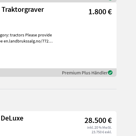
 Traktorgraver
1.800 €
ee en.landbrukssalg.no/7723
Premium Plus Händler
 DeLuxe
28.500 €
inkl. 20 % MwSt.
23.750 € exkl.