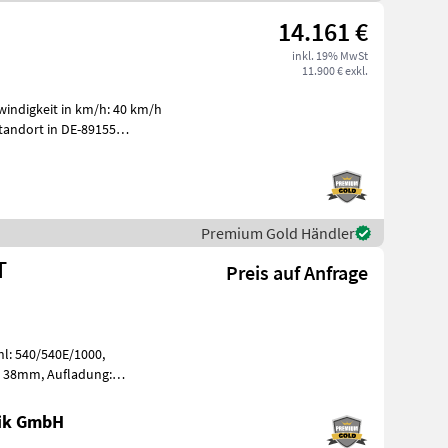
14.161 €
inkl. 19% MwSt
11.900 € exkl.
windigkeit in km/h: 40 km/h
tandort in DE-89155
nter
Premium Gold Händler
T
Preis auf Anfrage
hl: 540/540E/1000,
 38mm, Aufladung:
geschwindigkeit in
nik GmbH