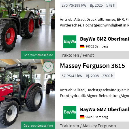
270 PS/199 kW
Bj. 2025
578 h
Antrieb: Allrad, Druckluftbremse, EHR, F
Vorderachse, Höchstgeschwindigkeit in k
Fronthydraulik 1 1. VENTIL FRONT 1/2"1
BayWa GMZ Oberfran
96052 Bamberg
Traktoren / Fendt
Gebrauchtmaschine
Massey Ferguson 3615
57 PS/42 kW
Bj. 2008
2700 h
Antrieb: Allrad, Höchstgeschwindigkeit in
Fronthydraulik Aigner-BeleuchtungAigne
hydraulikInnenspiegelAutomatische A
BayWa GMZ Oberfran
96052 Bamberg
Traktoren / Massey Ferguson
Gebrauchtmaschine