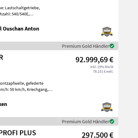
e: Lastschaltgetriebe,
hzahl: 540/540E,
, Aufladung:
l Ouschan Anton
Premium Gold Händler
R
92.999,69 €
inkl. 19% MwSt
78.151 € exkl.
rontzapfwelle, gefederte
km/h: 50 km/h, Kriechgang,
HINTE
ken
Premium Gold Händler
 PROFI PLUS
297.500 €