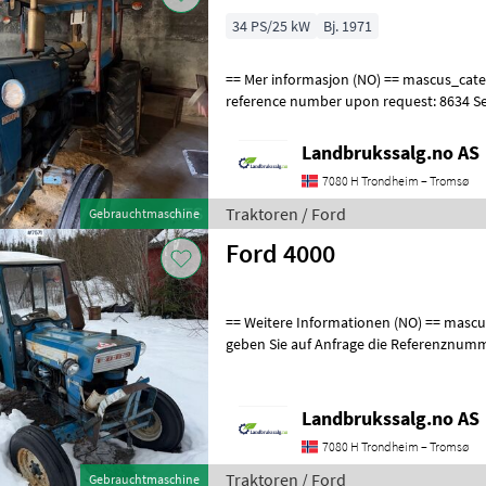
34 PS/25 kW
Bj. 1971
== Mer informasjon (NO) == mascus_category: tractors Please provide
reference number upon request: 8634 S
for more images Specification
Landbrukssalg.no AS
7080 H Trondheim – Tromsø
Traktoren / Ford
Gebrauchtmaschine
Ford 4000
== Weitere Informationen (NO) == mascus_category: Traktoren Bitte
geben Sie auf Anfrage die Referenznumm
finden Sie unter en.landbrukssalg
Landbrukssalg.no AS
7080 H Trondheim – Tromsø
Traktoren / Ford
Gebrauchtmaschine