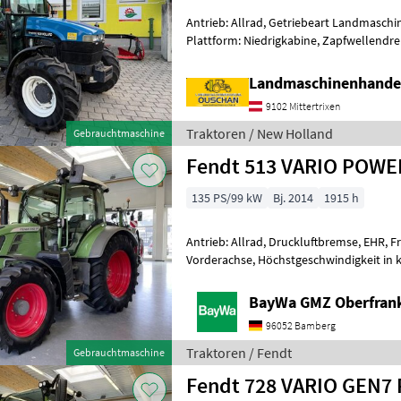
Antrieb: Allrad, Getriebeart Landmaschin
Plattform: Niedrigkabine, Zapfwellendre
Höchstgeschwindigkeit in km/h: 40 km/h
Landmaschinenhande
9102 Mittertrixen
Traktoren / New Holland
Gebrauchtmaschine
Fendt 513 VARIO POWE
135 PS/99 kW
Bj. 2014
1915 h
Antrieb: Allrad, Druckluftbremse, EHR, F
Vorderachse, Höchstgeschwindigkeit in 
Luftsitz, Fronthydraulik 1860 MM SPUR 
BayWa GMZ Oberfran
96052 Bamberg
Traktoren / Fendt
Gebrauchtmaschine
Fendt 728 VARIO GEN7