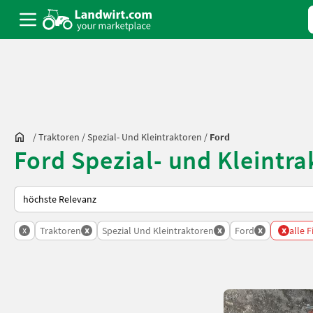
/
Traktoren
/
Spezial- Und Kleintraktoren
/
Ford
Ford Spezial- und Kleintr
So wird auf Landwirt.com sortiert
x
x
x
x
x
Traktoren
Spezial Und Kleintraktoren
Ford
alle F