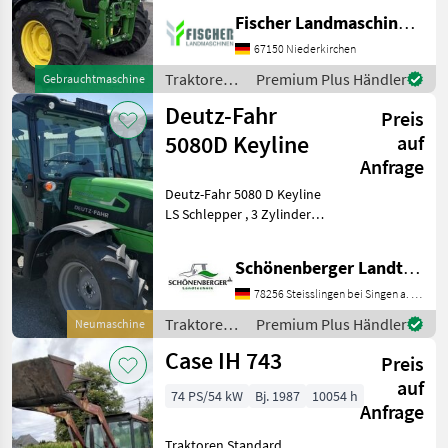
540/540E/1000, Antrieb:
Fischer Landmaschinen GmbH
Allrad, Klimaanlage,
Frontlader, Luftsitz,
67150 Niederkirchen
Powershuttle, Kriechgang,
Traktoren /
Premium Plus Händler
Gebrauchtmaschine
EHR, Getriebeart
John Deere
Deutz-Fahr
Landmaschine:
Preis
Lastschaltgetr
5080D Keyline
auf
Anfrage
Deutz-Fahr 5080 D Keyline
LS Schlepper , 3 Zylinder
2887 Hubraum, 55,
2kW/75PS, Allradbereifung
Schönenberger Landtechnik OHG
360/70R20 vorne,
420/70R30 hinten,
78256 Steisslingen bei Singen a. Htwl.
40km/Stunde ,
Traktoren /
Premium Plus Händler
Neumaschine
synchronisiertes mech
Deutz Fahr
Case IH 743
Preis
auf
74 PS/54 kW
Bj. 1987
10054 h
Anfrage
Traktoren Standard