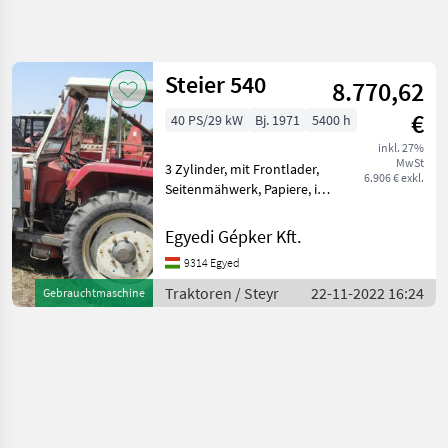
Suche
verfeinern
Steier 540
8.770,62
Kategorie
Land
Filter
4
€
40 PS/29 kW
Bj. 1971
5400 h
1
inkl. 27%
AKTUELLER
Zurücksetzen
Ergebnisse
MwSt
3 Zylinder, mit Frontlader,
PFAD
6.906 € exkl.
anzeigen
Seitenmähwerk, Papiere, in
Landtechnik
gutem Zustand zu
verkaufen Traktoren
Traktoren
Egyedi Gépker Kft.
Spezial- und Kleintraktoren
Spezial Und
9314 Egyed
Kleintraktoren
Traktoren / Steyr
22-11-2022 16:24
Gebrauchtmaschine
Steyr
KATEGORIE
WÄHLEN
Steyr
Solis