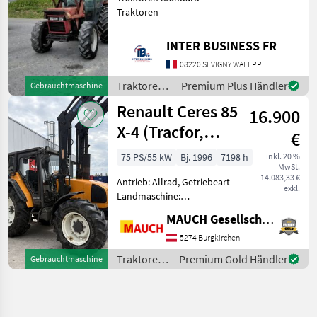
Traktoren
INTER BUSINESS FR
08220 SEVIGNY WALEPPE
Traktoren /
Premium Plus Händler
Gebrauchtmaschine
Case IH
Renault Ceres 85
16.900
X-4 (Tracfor,
€
Tr.sp.)
75 PS/55 kW
Bj. 1996
7198 h
inkl. 20 %
MwSt.
14.083,33 €
Antrieb: Allrad, Getriebeart
exkl.
Landmaschine:
Schaltgetriebe, Plattform:
MAUCH Gesellschaft m.b.H. & Co.KG
Kabine,
Zapfwellendrehzahl:
5274 Burgkirchen
540/1000,
Traktoren
Premium Gold Händler
Gebrauchtmaschine
Höchstgeschwindigkeit in
/ Renault
km/h: 40 km/h,
Bolzengröße Anhängevor