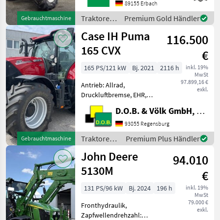
BayWa Standort in DE-
89155 Erbach
89155 Erbach.Gerne steht
Traktoren
Premium Gold Händler
Gebrauchtmaschine
Ihnen Herr Straub unter
/ Case IH
Case IH Puma
116.500
165 CVX
€
165 PS/121 kW
Bj. 2021
2116 h
inkl. 19%
MwSt
97.899,16 €
Antrieb: Allrad,
exkl.
Druckluftbremse, EHR,
Frontzapfwelle, gefederte
D.O.B. & Völk GmbH, Filiale Regensburg
Vorderachse,
Höchstgeschwindigkeit in
93055 Regensburg
km/h: 50 km/h, Luftsitz,
Traktoren /
Premium Plus Händler
Gebrauchtmaschine
Plattform: Kabine,
Case IH
John Deere
Zapfwellendrehzahl: 540/54
94.010
5130M
€
131 PS/96 kW
Bj. 2024
196 h
inkl. 19%
MwSt
79.000 €
Fronthydraulik,
exkl.
Zapfwellendrehzahl: