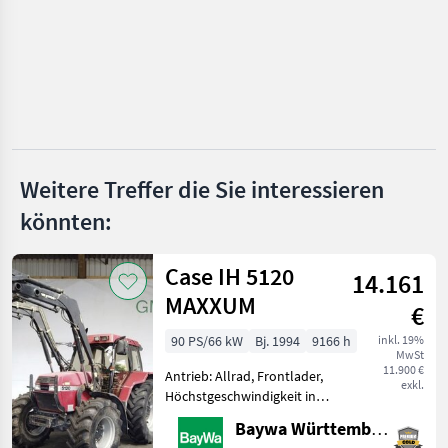
Kubota
New Holland
John Deere
Antonio Carraro
Weitere Treffer die Sie interessieren
Alle 35
könnten:
anzeigen
Case IH 5120
MARKTPLATZ
14.161
MAXXUM
Marktplatz
Händlerangebote
Kleinanzeigen
€
90 PS/66 kW
Bj. 1994
9166 h
inkl. 19%
MwSt
11.900 €
Antrieb: Allrad, Frontlader,
exkl.
Höchstgeschwindigkeit in
km/h: 40 km/h Die
Baywa Württemberg
Maschine steht an unserem