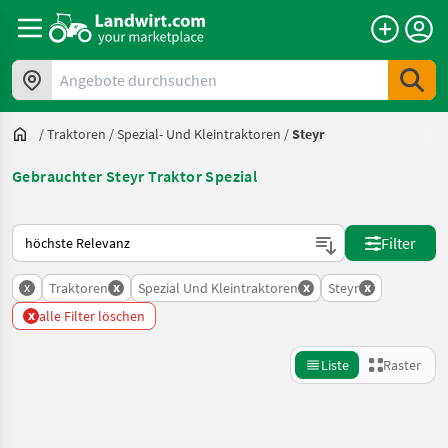
Angebote durchsuchen
/
Traktoren
/
Spezial- Und Kleintraktoren
/
Steyr
Gebrauchter Steyr Traktor Spezial
So wird auf Landwirt.com sortiert
Filter
x
x
x
x
Traktoren
Spezial Und Kleintraktoren
Steyr
x
alle Filter löschen
Liste
Raster