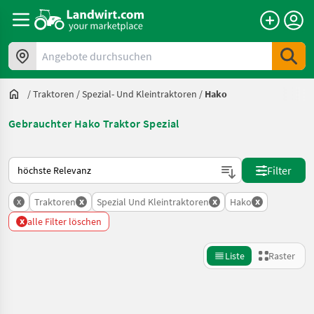
Angebote durchsuchen
/
Traktoren
/
Spezial- Und Kleintraktoren
/
Hako
Gebrauchter Hako Traktor Spezial
So wird auf Landwirt.com sortiert
Filter
x
x
x
x
Traktoren
Spezial Und Kleintraktoren
Hako
x
alle Filter löschen
Liste
Raster