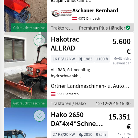
Baujahr: unbekannt
Zubehör: Kehrmaschine
Aschauer Bernhard
Kubota
Hydraulisches Schneeschild
Mehr Infos gerne auf
4371 Dimbach
Anfrage. Die in diesem
New Holland
Traktoren /
Premium Plus Händler
Gebrauchtmaschine
Produkt enthaltene
Hako
Hakotrac
5.600
John Deere
ALLRAD
€
Antonio Carraro
16 PS/12 kW
Bj. 1983
1100 h
MwSt nicht
ausweisbar
Alle 35
ALLRAD, Schneepflug
anzeigen
hydr.schwenkb.,
Hochkippschaufel,
MARKTPLATZ
Ortner Landmaschinen- u. Autohandel
Schneeketten vorne,
Frontgewicht, ,
Marktplatz
Händlerangebote
3331 Kematen
Kleinanzeigen
Privatvermittlung, näheres
Traktoren / Hako
12-12-2019 15:30
Gebrauchtmaschine
Tel. Traktoren Spezial- und
Hako 2650
Kleintraktoren
15.351
DA*4x4*Schneepflug
€
+ Streuer*nur
27 PS/20 kW
Bj. 2010
975 h
inkl. 19%