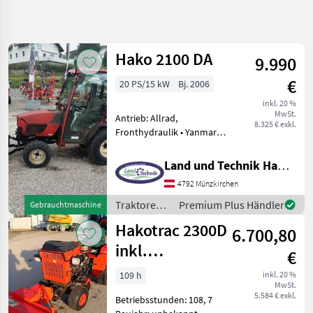
Suche
verfeinern
Hako 2100 DA
9.990
Kategorie
Land
Filter
4
€
20 PS/15 kW
Bj. 2006
4
inkl. 20 %
AKTUELLER
Zurücksetzen
Ergebnisse
MwSt.
Antrieb: Allrad,
PFAD
8.325 € exkl.
anzeigen
Fronthydraulik • Yanmar
Landtechnik
Motor mit 20 PS • Kabine
mit Heizung • Allradantrieb
Traktoren
Land und Technik HandelsgesmbH
• Fronthydraulik •
Spezial Und
4792 Münzkirchen
Kehrmaschine 1100 •
Kleintraktoren
Schneepflug • Salzstreuer
Traktoren /
Premium Plus Händler
Gebrauchtmaschine
Hako
Hako
Hakotrac 2300D
6.700,80
KATEGORIE
inkl.
WÄHLEN
€
Kehrmaschine
109 h
inkl. 20 %
Hako
MwSt.
und hydr. Schn
5.584 € exkl.
Betriebsstunden: 108, 7
Solis