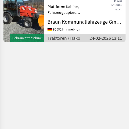
MwSt
975 Std.
12.900 €
Plattform: Kabine,
exkl.
Fahrzeugpapiere
vorhanden Hako 2650 DA
Braun Kommunalfahrzeuge GmbH & Co KG
Allrad Traktor aus 1-Hand (
Behörde ) mit nur 975
95502 Himmelkron
B/Std., beheizbare
Traktoren / Hako
24-02-2026 13:11
Gebrauchtmaschine
Winterkabine,
hydrostatischer Fahrantri