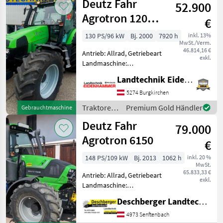
Deutz Fahr
52.900
Agrotron 120
€
Premium
130 PS/96 kW
Bj. 2000
7920 h
inkl. 13%
MwSt./Verm.
46.814,16 €
Antrieb: Allrad, Getriebeart
exkl.
Landmaschine:
Lastschaltgetriebe,
Landtechnik Eidenhammer GmbH
Plattform: Kabine,
Zapfwellendrehzahl:
5274 Burgkirchen
540/540E/1000/1000E,
Traktoren
Premium Gold Händler
Gebrauchtmaschine
Höchstgeschwindigkeit in
/ Deutz
Deutz Fahr
km/h: 50 km/h, Aufladu
79.000
Fahr
Agrotron 6150
€
148 PS/109 kW
Bj. 2013
1062 h
inkl. 20 %
MwSt.
65.833,33 €
Antrieb: Allrad, Getriebeart
exkl.
Landmaschine:
Lastschaltgetriebe,
Deschberger Landtechnik GmbH
Plattform: Kabine,
Zapfwellendrehzahl:
4973 Senftenbach