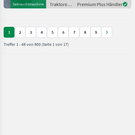
540/750/1000,
Traktoren /
Premium Plus Händler
Gebrauchtmaschine
Höchstgeschwindigkeit in
Deutz Fahr
km/h: 40 km/h, Aufladung:
Turbola
1
2
3
4
5
6
7
8
9
Treffer
1
-
48
von
800
(Seite 1 von 17)