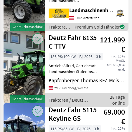
Landmaschine:
Lastschaltgetriebe,
Landmaschinenhandel Ouschan Anton
Plattform: Niedrigkabine,
Zapfwellendrehzahl:
9102 Mittertrixen
540/540E/1000,
Traktoren
Premium Gold Händler
Gebrauchtmaschine
Höchstgeschwindigkeit in
/ Deutz
Deutz Fahr 6135
km/h: 40 km/h, Auflad
121.999
Fahr
C TTV
€
136 PS/100 kW
Bj. 2026
3 h
inkl. 20 %
MwSt.
101.665,83 €
Antrieb: Allrad, Getriebeart
exkl.
Landmaschine: Stufenloses
Getriebe, Plattform: Kabine,
Kapfenberger Thomas KFZ-Meisterbetrieb
Zapfwellendrehzahl:
2880 Kirchberg/Wechsel
540/540E/1000,
Höchstgeschwindigkeit in
28 Tage
Gebrauchtmaschine
Traktoren / Deutz
km/h: 50 km/h, Aufladung:
online
Fahr
Deutz Fahr 5115
69.000
Keyline GS
€
115 PS/85 kW
Bj. 2026
3 h
inkl. 20 %