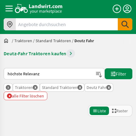
Angebote durchsuchen
/
Traktoren
/
Standard Traktoren
/
Deutz Fahr
Deutz-Fahr Traktoren kaufen
So wird auf Landwirt.com sortiert
Filter
x
x
x
x
Traktoren
Standard Traktoren
Deutz Fahr
x
alle Filter löschen
Liste
Raster