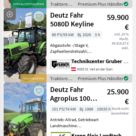
540/540E/1000/1000E,
Traktoren /
Premium Plus Händler
Gebrauchtmaschine
Höchstgeschwindigkeit in
Deutz Fahr
Deutz Fahr
km/h: 50 km/h, Aufladu
59.900
5080D Keyline
€
80 PS/59 kW
Bj. 2026
3 h
inkl. 20 %
MwSt.
49.916,67 €
Abgasstufe: -/Stage V,
exkl.
Zapfwellendrehzahl:
540/1000, Aufladung:
Technikcenter Gruber GmbH
Turbolader mit
Ladeluftkühlung,
9300 St. Veit an der Glan
Höchstgeschwindigkeit in
Traktoren /
Premium Plus Händler
Neumaschine
km/h: 40 km/h, Getriebeart
Deutz Fahr
Deutz Fahr
Landmaschine: Lastsch
25.900
Agroplus 100
€
Comfort
101 PS/74 kW
Bj. 1988
10035 h
MwSt nicht
ausweisbar
Antrieb: Allrad, Getriebeart
Landmaschine:
Lastschaltgetriebe,
Krenn Alois Landtechnik GmbH