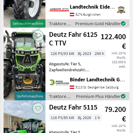
Lastschaltgetriebe,
Landtechnik Eidenhammer GmbH
Plattform: Kabine,
Zapfwellendrehzahl: 1000,
5274 Burgkirchen
Höchstgeschwindigkeit in
Traktoren
Premium Gold Händler
Gebrauchtmaschine
km/h: 50 km/h, Aufladung:
/ Deutz
Deutz Fahr 6125
Turbolader
122.400
Fahr
C TTV
€
126 PS/93 kW
Bj. 2023
200 h
inkl. 20 %
MwSt.
102.000 €
Abgasstufe: Tier 5,
exkl.
Zapfwellendrehzahl:
540/540E/1000,
Binder Landtechnik GmbH & CoKG
Bolzengröße
Anhängevorrichtung (mm):
5113 St. Georgen bei Salzburg
38mm, Aufladung:
Traktoren /
Premium Plus Händler
Vorführmaschine
Turbolader mit
Deutz Fahr
Deutz Fahr 5115
Ladeluftkühlung,
79.200
Höchstgeschwindigkeit in
€
km/
116 PS/85 kW
Bj. 2026
1 h
inkl. 20 %
MwSt.
Abgasstufe: Tier 5,