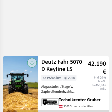
Deutz Fahr 5070
42.190
D Keyline LS
€
65 PS/48 kW
Bj. 2026
inkl. 20 %
MwSt.
35.158,33 €
Abgasstufe: -/Stage V,
exkl.
Zapfwellendrehzahl:
540/540E, Aufladung:
Technikcenter Gruber GmbH
Turbolader mit
Ladeluftkühlung,
9300 St. Veit an der Glan
Höchstgeschwindigkeit in