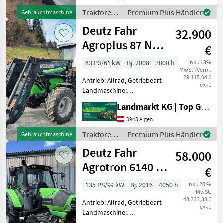
gefederte Vorderachse,
Traktoren /
Premium Plus Händler
Gebrauchtmaschine
Klimaanlage,
Deutz Fahr
Deutz Fahr
Außenbedienung
32.900
Heckzapfwelle, Abgasstufe:
Agroplus 87 Neu
€
Lim. Edition
83 PS/61 kW
Bj. 2008
7000 h
inkl. 13%
MwSt./Verm.
29.115,04 €
Antrieb: Allrad, Getriebeart
exkl.
Landmaschine:
Lastschaltgetriebe,
Landmarkt KG | Top Gebrauchtmaschinen Zentrum
Plattform: Kabine,
Zapfwellendrehzahl:
8943 Aigen
540/540E/1000,
Traktoren /
Premium Plus Händler
Gebrauchtmaschine
Höchstgeschwindigkeit in
Deutz Fahr
Deutz Fahr
km/h: 40 km/h,
58.000
Kreuzsteuerhe
Agrotron 6140 50
€
km/h
135 PS/99 kW
Bj. 2016
4050 h
inkl. 20 %
MwSt.
48.333,33 €
Antrieb: Allrad, Getriebeart
exkl.
Landmaschine:
Lastschaltgetriebe,