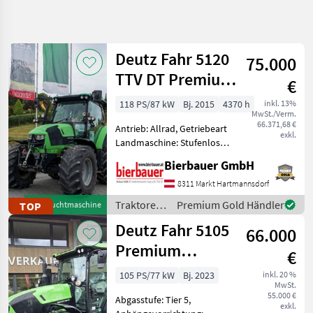
Suche
verfeinern
Deutz Fahr 5120
75.000
Kategorie
Land
Filter
4
TTV DT Premium
€
Plus
800
118 PS/87 kW
Bj. 2015
4370 h
inkl. 13%
AKTUELLER
Zurücksetzen
Ergebnisse
MwSt./Verm.
PFAD
66.371,68 €
anzeigen
Antrieb: Allrad, Getriebeart
exkl.
Landtechnik
Landmaschine: Stufenloses
Getriebe, Plattform: Kabine,
Traktoren
Bierbauer GmbH
Zapfwellendrehzahl:
Standard
540/540E/1000,
8311 Markt Hartmannsdorf
Traktoren
Höchstgeschwindigkeit in
Traktoren
Premium Gold Händler
TOP
Gebrauchtmaschine
Deutz
km/h: 50 km/h, Aufladung:
/ Deutz
Fahr
Deutz Fahr 5105
66.000
Fahr
Premium
KATEGORIE
€
WÄHLEN
(15955)
105 PS/77 kW
Bj. 2023
inkl. 20 %
MwSt.
Deutz Fahr
55.000 €
Abgasstufe: Tier 5,
exkl.