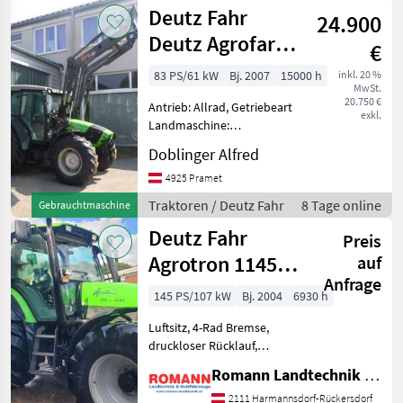
/ Deutz
Deutz Fahr
24.900
Fahr
Deutz Agrofarm
€
85
83 PS/61 kW
Bj. 2007
15000 h
inkl. 20 %
MwSt.
20.750 €
Antrieb: Allrad, Getriebeart
exkl.
Landmaschine:
Lastschaltgetriebe,
Doblinger Alfred
Plattform: Kabine,
Zapfwellendrehzahl:
4925 Pramet
540/540E/1000/1000E,
Traktoren / Deutz Fahr
8 Tage online
Gebrauchtmaschine
Höchstgeschwindigkeit in
Deutz Fahr
km/h: 40 km/h, Fronthy
Preis
Agrotron 1145
auf
Anfrage
TTV
145 PS/107 kW
Bj. 2004
6930 h
Luftsitz, 4-Rad Bremse,
druckloser Rücklauf,
Powershuttle, EHR,
Romann Landtechnik & Nutzfahrzeuge e.U.
Fahrzeugpapiere
vorhanden, Radio,
2111 Harmannsdorf-Rückersdorf