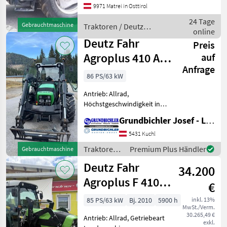
9971 Matrei in Osttirol
Zapfwellendrehzahl:
540/540E/1000/1000E,
24 Tage
Gebrauchtmaschine
Traktoren / Deutz
Höchstgeschwindigkeit in
online
Fahr
km/h: 40 km/h, Aufladu
Deutz Fahr
Preis
Agroplus 410 A
auf
Anfrage
Europa
86 PS/63 kW
Antrieb: Allrad,
Höchstgeschwindigkeit in
km/h: 40 km/h mit Trima
Grundbichler Josef - Landmaschinen
Lader Frontzapfwelle und
Hubwerk Doppeltäder
5431 Kuchl
vorne und hinten Traktoren
Traktoren /
Premium Plus Händler
Gebrauchtmaschine
Standard Traktoren
Deutz Fahr
Deutz Fahr
34.200
Agroplus F 410
€
Exclusiv
85 PS/63 kW
Bj. 2010
5900 h
inkl. 13%
MwSt./Verm.
30.265,49 €
Antrieb: Allrad, Getriebeart
exkl.