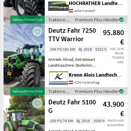
HOCHRATHER Landtechnik GmbH
Plattform: Kabine,
Zapfwellendrehzahl:
4484 Kronstorf
540/540E/1000,
Traktoren /
Premium Plus Händler
Gebrauchtmaschine
Höchstgeschwindigkeit in
Deutz Fahr
Deutz Fahr 7250
km/h: 50 km/h, Aufladung:
95.880
Tu
TTV Warrior
€
246 PS/181 kW
Bj. 2018
5252 h
inkl. 20 %
MwSt.
79.900 €
Antrieb: Allrad, Getriebeart
exkl.
Landmaschine: Stufenloses
Getriebe, Plattform: Kabine,
Krenn Alois Landtechnik GmbH
Zapfwellendrehzahl:
540E/1000/1000E,
4154 Kollerschlag
Höchstgeschwindigkeit in
Traktoren /
Premium Plus Händler
Gebrauchtmaschine
km/h: 50 km/h, Aufladung
Deutz Fahr
Deutz Fahr 5100
43.900
G
€
100 PS/74 kW
Bj. 2019
3500 h
MwSt nicht
ausweisbar
Antrieb: Allrad, Getriebeart