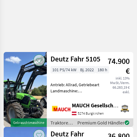
Deutz Fahr 5105
74.900
€
101 PS/74 kW
Bj. 2022
180 h
inkl. 13%
MwSt./Verm.
Antrieb: Allrad, Getriebeart
66.283,19 €
Landmaschine:
exkl.
Lastschaltgetriebe,
Plattform: Kabine,
MAUCH Gesellschaft m.b.H. & Co.KG
Höchstgeschwindigkeit in
5274 Burgkirchen
km/h: 40 km/h,
Bolzengröße
Traktoren
Premium Gold Händler
Gebrauchtmaschine
Anhängevorrichtung (mm):
/ Deutz
Deutz Fahr
38mm, Oberl
36.800
Fahr