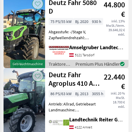
Deutz Fahr 5080
44.800
D
€
75 PS/55 kW
Bj. 2020
930 h
inkl. 13%
MwSt./Verm.
39.646,02 €
Abgasstufe: -/Stage V,
exkl.
Zapfwellendrehzahl:
540/540E/1000,
Amselgruber Landtechnik GmbH
Bolzengröße
Anhängevorrichtung (mm):
5121 Tarsdorf
32mm, Aufladung:
Traktoren /
Premium Plus Händler
Gebrauchtmaschine
Turbolader mit
Deutz Fahr
Deutz Fahr
Ladeluftkühlung,
22.440
Höchstgeschwindigkeit in
Agroplus 410 A
€
Europa
86 PS/63 kW
Bj. 2013
3055 h
inkl. 20 %
MwSt.
18.700 €
Antrieb: Allrad, Getriebeart
exkl.
Landmaschine:
Schaltgetriebe, Plattform:
Landtechnik Reiter GmbH.
Kabine,
Zapfwellendrehzahl:
4122 Arnreit