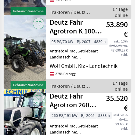
Höchstgeschwindigkeit in
km/h: 40 km/h, Oberlenker
17 Tage
Gebrauchtmaschine
Traktoren / Deutz
hinten: hydraulisch,
online
Fahr
Anhängevorrichtu
Deutz Fahr
53.890
Agrotron K 100
€
Premium Plus
95 PS/70 kW
Bj. 2007
4839 h
inkl. 13%
MwSt./Verm.
47.690,27 €
Antrieb: Allrad, Getriebeart
exkl.
Landmaschine:
Lastschaltgetriebe,
Wolf GmbH. Kfz - Landtechnik
Plattform: Kabine,
3753 Pernegg
Zapfwellendrehzahl:
540E/1000,
17 Tage
Gebrauchtmaschine
Traktoren / Deutz
Höchstgeschwindigkeit in
online
Fahr
km/h: 50 km/h, Aufladung:
Deutz Fahr
35.520
Turbol
Agrotron 260
€
MK3
260 PS/191 kW
Bj. 2005
5888 h
inkl. 20 %
MwSt.
29.600 €
Antrieb: Allrad, Getriebeart
exkl.
Landmaschine: