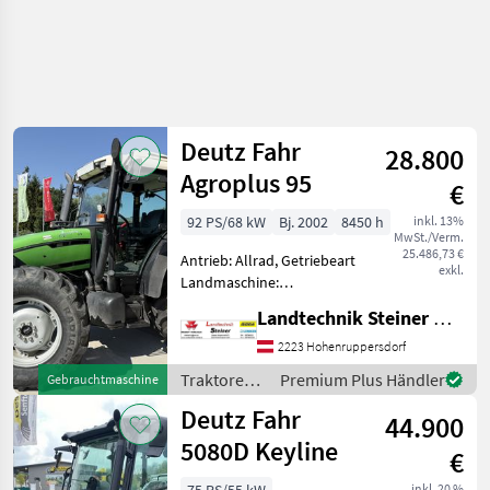
Deutz Fahr
28.800
Agroplus 95
€
92 PS/68 kW
Bj. 2002
8450 h
inkl. 13%
MwSt./Verm.
25.486,73 €
Antrieb: Allrad, Getriebeart
exkl.
Landmaschine:
Lastschaltgetriebe,
Landtechnik Steiner GmbH
Plattform: Kabine,
Zapfwellendrehzahl:
2223 Hohenruppersdorf
540/540E/1000/1000E,
Traktoren /
Premium Plus Händler
Gebrauchtmaschine
Höchstgeschwindigkeit in
Deutz Fahr
Deutz Fahr
km/h: 40 km/h, Aufladu
44.900
5080D Keyline
€
inkl. 20 %