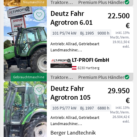
Traktoren /
Premium Plus Händler
Neumaschine
km/h: 40 km/h, Getriebeart
Deutz Fahr
Deutz Fahr
Landmaschine: Schaltg
22.500
Agrotron 6.01
€
101 PS/74 kW
Bj. 1995
9000 h
inkl. 13%
MwSt./Verm.
19.911,50 €
Antrieb: Allrad, Getriebeart
exkl.
Landmaschine:
Lastschaltgetriebe,
LT-PROFI GmbH
Plattform: Kabine,
Zapfwellendrehzahl:
8230 Hartberg
540/540E/1000/1000E,
Traktoren /
Premium Plus Händler
Gebrauchtmaschine
Höchstgeschwindigkeit in
Deutz Fahr
Deutz Fahr
km/h: 40 km/h, Aufladu
29.950
Agrotron 105
€
105 PS/77 kW
Bj. 1997
6880 h
inkl. 13%
MwSt./Verm.
26.504,42 €
Antrieb: Allrad, Getriebeart
exkl.
Landmaschine:
Lastschaltgetriebe,
Berger Landtechnik
Plattform: Kabine,