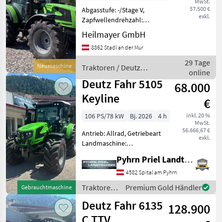
MwSt.
57.500 €
Abgasstufe: -/Stage V,
exkl.
Zapfwellendrehzahl:
540/540E/1000/1000E,
Heilmayer GmbH
Bolzengröße
8862 Stadl an der Mur
Anhängevorrichtung (mm):
38mm,
29 Tage
Neumaschine
Traktoren / Deutz
Höchstgeschwindigkeit in
online
Fahr
km/h: 40 km/h, Getriebeart
Deutz Fahr 5105
68.000
Landmaschi
Keyline
€
106 PS/78 kW
Bj. 2026
4 h
inkl. 20 %
MwSt.
56.666,67 €
Antrieb: Allrad, Getriebeart
exkl.
Landmaschine:
Lastschaltgetriebe,
Pyhrn Priel Landtechnik JPJ GmbH
Plattform: Kabine,
Zapfwellendrehzahl:
4582 Spital am Pyhrn
540/540E/1000,
Traktoren
Premium Gold Händler
Gebrauchtmaschine
Höchstgeschwindigkeit in
/ Deutz
Deutz Fahr 6135
km/h: 40 km/h, Aufladung:
128.900
Fahr
Tu
C TTV