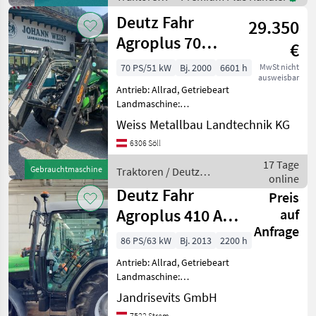
km/h: 50 km/h, Aufla
Deutz Fahr
Deutz Fahr
29.350
Agroplus 70
€
Classic
70 PS/51 kW
Bj. 2000
6601 h
MwSt nicht
ausweisbar
Antrieb: Allrad, Getriebeart
Landmaschine:
Schaltgetriebe, Plattform:
Weiss Metallbau Landtechnik KG
Kabine,
6306 Söll
Zapfwellendrehzahl:
540/1000,
17 Tage
Gebrauchtmaschine
Traktoren / Deutz
Höchstgeschwindigkeit in
online
Fahr
km/h: 40 km/h, Oberlenker
Deutz Fahr
Preis
hinten: mec
Agroplus 410 A
auf
Anfrage
Europa
86 PS/63 kW
Bj. 2013
2200 h
Antrieb: Allrad, Getriebeart
Landmaschine:
Lastschaltgetriebe,
Jandrisevits GmbH
Plattform: Kabine,
7522 Strem