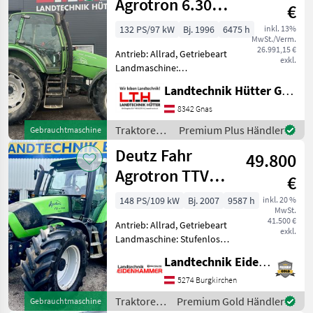
Agrotron 6.30
€
Classic
132 PS/97 kW
Bj. 1996
6475 h
inkl. 13%
MwSt./Verm.
26.991,15 €
Antrieb: Allrad, Getriebeart
exkl.
Landmaschine:
Lastschaltgetriebe,
Landtechnik Hütter GmbH & Co KG
Plattform: Kabine,
Zapfwellendrehzahl:
8342 Gnas
540/540E/1000/1000E,
Traktoren /
Premium Plus Händler
Gebrauchtmaschine
Höchstgeschwindigkeit in
Deutz Fahr
Deutz Fahr
km/h: 40 km/h, Oberlen
49.800
Agrotron TTV
€
1145
148 PS/109 kW
Bj. 2007
9587 h
inkl. 20 %
MwSt.
41.500 €
Antrieb: Allrad, Getriebeart
exkl.
Landmaschine: Stufenloses
Getriebe, Plattform: Kabine,
Landtechnik Eidenhammer GmbH
Zapfwellendrehzahl:
540/540E/1000/1000E,
5274 Burgkirchen
Höchstgeschwindigkeit in
Traktoren
Premium Gold Händler
Gebrauchtmaschine
km/h: 50 km/h, Aufla