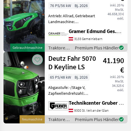
(Stage V)
76 PS/56 kW
Bj. 2026
inkl. 20 %
MwSt.
46.658,33 €
Antrieb: Allrad, Getriebeart
exkl.
Landmaschine:
Lastschaltgetriebe,
Gramer Edmund Ges.m.b.H.
Plattform: Kabine,
Zapfwellendrehzahl:
3133 Gemeinlebarn
540/540E,
Traktoren /
Premium Plus Händler
Gebrauchtmaschine
Höchstgeschwindigkeit in
Deutz Fahr
Deutz Fahr 5070
km/h: 40 km/h, Aufladung:
41.190
Turbola
D Keyline LS
€
65 PS/48 kW
Bj. 2026
inkl. 20 %
MwSt.
34.325 €
Abgasstufe: -/Stage V,
exkl.
Zapfwellendrehzahl:
540/540E, Aufladung:
Technikcenter Gruber GmbH
Turbolader mit
Ladeluftkühlung,
9300 St. Veit an der Glan
Höchstgeschwindigkeit in
Traktoren /
Premium Plus Händler
Neumaschine
km/h: 40 km/h, Getriebeart
Deutz Fahr
Landmaschine: Schaltg