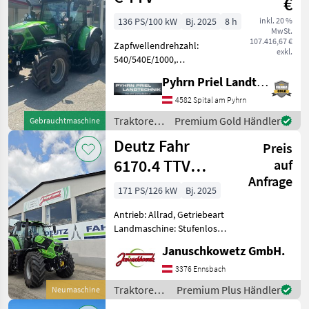
€
136 PS/100 kW
Bj. 2025
8 h
inkl. 20 %
MwSt.
107.416,67 €
Zapfwellendrehzahl:
exkl.
540/540E/1000,
Bolzengröße
Pyhrn Priel Landtechnik JPJ GmbH
Anhängevorrichtung (mm):
38mm, Aufladung:
4582 Spital am Pyhrn
Turbolader mit
Traktoren
Premium Gold Händler
Gebrauchtmaschine
Ladeluftkühlung,
/ Deutz
Deutz Fahr
Höchstgeschwindigkeit in
Preis
Fahr
km/h: 50 km/h, Getriebe
6170.4 TTV
auf
Anfrage
(Stage V)
171 PS/126 kW
Bj. 2025
Antrieb: Allrad, Getriebeart
Landmaschine: Stufenloses
Getriebe, Plattform: Kabine,
Januschkowetz GmbH.
Zapfwellendrehzahl:
540/540E/1000/1000E,
3376 Ennsbach
Höchstgeschwindigkeit in
Traktoren /
Premium Plus Händler
Neumaschine
km/h: 40 km/h, Aufla
Deutz Fahr