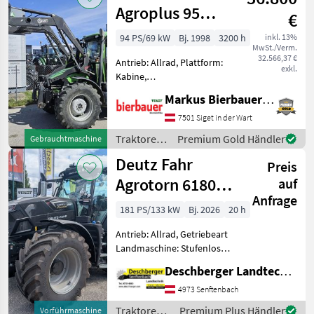
Agroplus 95
€
Classic
94 PS/69 kW
Bj. 1998
3200 h
inkl. 13%
MwSt./Verm.
32.566,37 €
Antrieb: Allrad, Plattform:
exkl.
Kabine,
Zapfwellendrehzahl:
Markus Bierbauer GmbH
540/540E/1000/1000E,
Höchstgeschwindigkeit in
7501 Siget in der Wart
km/h: 40 km/h,
Traktoren
Premium Gold Händler
Gebrauchtmaschine
Bolzengröße
/ Deutz
Deutz Fahr
Anhängevorrichtung (mm):
Preis
Fahr
32mm, Oberlenker
Agrotorn 6180
auf
Anfrage
TTV Warrior
181 PS/133 kW
Bj. 2026
20 h
Antrieb: Allrad, Getriebeart
Landmaschine: Stufenloses
Getriebe, Plattform: Kabine,
Deschberger Landtechnik GmbH
Zapfwellendrehzahl:
540/540E/1000/1000E,
4973 Senftenbach
Höchstgeschwindigkeit in
Traktoren /
Premium Plus Händler
Vorführmaschine