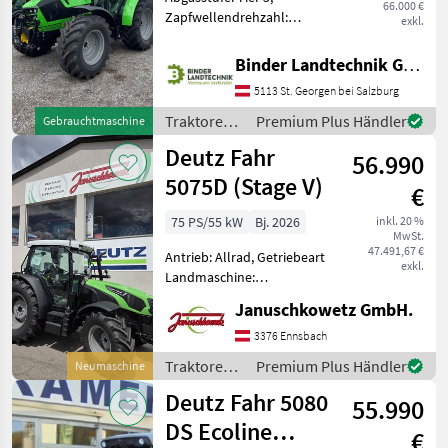
66.000 €
Zapfwellendrehzahl:
exkl.
540/540E/1000/1000E,
Bolzengröße
Binder Landtechnik GmbH & CoKG
Anhängevorrichtung (mm):
5113 St. Georgen bei Salzburg
38mm, Aufladung:
Turbolader mit
Traktoren /
Premium Plus Händler
Gebrauchtmaschine
Ladeluftkühlung,
Deutz Fahr
Deutz Fahr
Höchstgeschwindigkeit
56.990
5075D (Stage V)
€
75 PS/55 kW
Bj. 2026
inkl. 20 %
MwSt.
47.491,67 €
Antrieb: Allrad, Getriebeart
exkl.
Landmaschine:
Lastschaltgetriebe,
Januschkowetz GmbH.
Plattform: Kabine,
Zapfwellendrehzahl:
3376 Ennsbach
540/540E,
Traktoren /
Premium Plus Händler
Neumaschine
Höchstgeschwindigkeit in
Deutz Fahr
Deutz Fahr 5080
km/h: 40 km/h, Aufladung:
55.990
Turbola
DS Ecoline
€