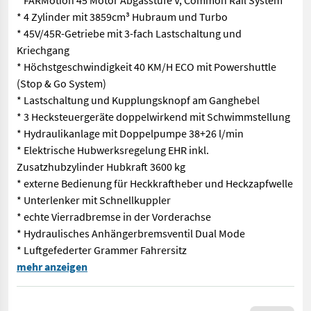
* FARMotion 45 Motor Abgasstufe V, Common Rail System
* 4 Zylinder mit 3859cm³ Hubraum und Turbo
* 45V/45R-Getriebe mit 3-fach Lastschaltung und
Kriechgang
* Höchstgeschwindigkeit 40 KM/H ECO mit Powershuttle
(Stop & Go System)
* Lastschaltung und Kupplungsknopf am Ganghebel
* 3 Hecksteuergeräte doppelwirkend mit Schwimmstellung
* Hydraulikanlage mit Doppelpumpe 38+26 l/min
* Elektrische Hubwerksregelung EHR inkl.
Zusatzhubzylinder Hubkraft 3600 kg
* externe Bedienung für Heckkraftheber und Heckzapfwelle
* Unterlenker mit Schnellkuppler
* echte Vierradbremse in der Vorderachse
* Hydraulisches Anhängerbremsventil Dual Mode
* Luftgefederter Grammer Fahrersitz
Deutz Fahr 5105D mit sehr guter Ausstattung! * FARMotion 45 M
mehr anzeigen