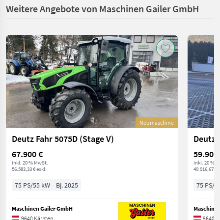
Weitere Angebote von Maschinen Gailer GmbH
Neumaschine
Deutz Fahr 5075D (Stage V)
Deutz 
67.900 €
59.900
inkl. 20 % MwSt.
inkl. 20 % 
56.583,33 € exkl.
49.916,67 € 
75 PS/55 kW
Bj. 2025
75 PS/5
Maschinen Gailer GmbH
Maschinen
9640 Kärnten
9640 K