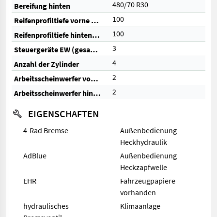
480/70 R30
Bereifung hinten
100
Reifenprofiltiefe vorne (%)
100
Reifenprofiltiefe hinten (%)
3
Steuergeräte EW (gesamt)
4
Anzahl der Zylinder
2
Arbeitsscheinwerfer vorne
2
Arbeitsscheinwerfer hinten
EIGENSCHAFTEN
4-Rad Bremse
Außenbedienung
Heckhydraulik
AdBlue
Außenbedienung
Heckzapfwelle
EHR
Fahrzeugpapiere
vorhanden
hydraulisches
Klimaanlage