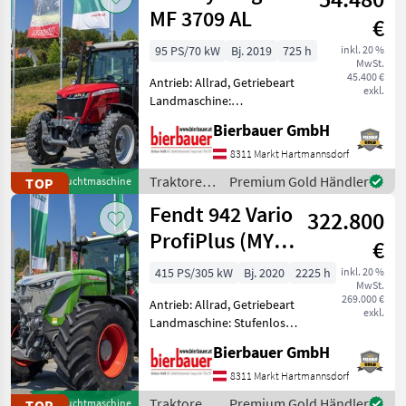
MF 3709 AL
€
95 PS/70 kW
Bj. 2019
725 h
inkl. 20 %
MwSt.
45.400 €
Antrieb: Allrad, Getriebeart
exkl.
Landmaschine:
Lastschaltgetriebe,
Bierbauer GmbH
Plattform: Kabine,
Zapfwellendrehzahl:
8311 Markt Hartmannsdorf
540/540E,
Traktoren
Premium Gold Händler
TOP
Gebrauchtmaschine
Höchstgeschwindigkeit in
/ Massey
Fendt 942 Vario
km/h: 40 km/h, Aufladung:
322.800
Ferguson
Turbola
ProfiPlus (MY
€
2020)
415 PS/305 kW
Bj. 2020
2225 h
inkl. 20 %
MwSt.
269.000 €
Antrieb: Allrad, Getriebeart
exkl.
Landmaschine: Stufenloses
Getriebe, Plattform: Kabine,
Bierbauer GmbH
Zapfwellendrehzahl:
540/540E/1000/1000E,
8311 Markt Hartmannsdorf
Höchstgeschwindigkeit in
Traktoren
Premium Gold Händler
TOP
Gebrauchtmaschine