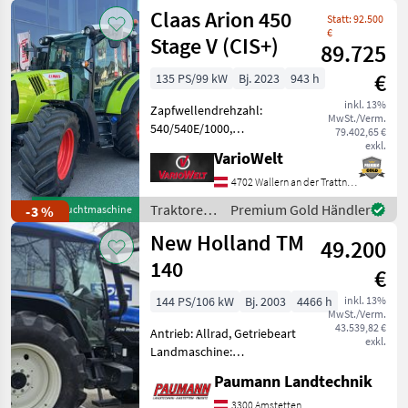
/ Fendt
Claas Arion 450
Ladeluftkühlung,
Statt: 92.500
Höchstgeschwindigkeit in
€
Stage V (CIS+)
89.725
€
135 PS/99 kW
Bj. 2023
943 h
inkl. 13%
Zapfwellendrehzahl:
MwSt./Verm.
540/540E/1000,
79.402,65 €
Bolzengröße
exkl.
VarioWelt
Anhängevorrichtung (mm):
38mm, Aufladung:
4702 Wallern an der Trattnach
Turbolader mit
Traktoren
Premium Gold Händler
-3 %
Gebrauchtmaschine
Ladeluftkühlung,
/ Claas
New Holland TM
Höchstgeschwindigkeit in
49.200
km/h: 40 km/h, Getriebe
140
€
144 PS/106 kW
Bj. 2003
4466 h
inkl. 13%
MwSt./Verm.
43.539,82 €
Antrieb: Allrad, Getriebeart
exkl.
Landmaschine:
Lastschaltgetriebe,
Paumann Landtechnik
Plattform: Kabine,
Zapfwellendrehzahl:
3300 Amstetten