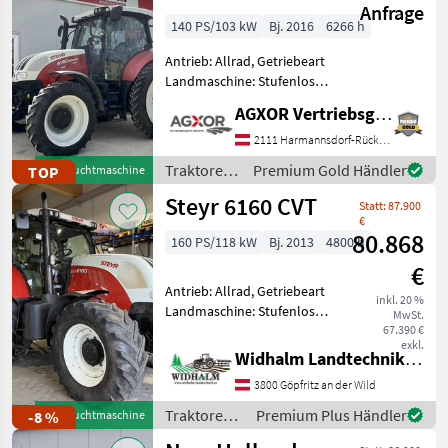
Anfrage
140 PS/103 kW
Bj. 2016
6266 h
Antrieb: Allrad, Getriebeart
Landmaschine: Stufenloses
Getriebe, Plattform: Kabine,
AGXOR Vertriebsgesellschaft Ost GmbH
Höchstgeschwindigkeit in
km/h: 50 km/h, Oberlenker
2111 Harmannsdorf-Rückersdorf
hinten: hydraulisch,
Traktoren
Premium Gold Händler
TOP
Gebrauchtmaschine
Kreuzsteuerheb
/ Steyr
Steyr 6160 CVT
Statt: 87.900
€
80.868
160 PS/118 kW
Bj. 2013
4800 h
€
Antrieb: Allrad, Getriebeart
inkl. 20 %
Landmaschine: Stufenloses
MwSt.
Getriebe, Plattform: Kabine,
67.390 €
exkl.
Zapfwellendrehzahl:
Widhalm Landtechnik GmbH
540/540E/1000,
3800 Göpfritz an der Wild
Höchstgeschwindigkeit in
km/h: 50 km/h, Aufladung:
Traktoren /
Premium Plus Händler
-8 %
Gebrauchtmaschine
Steyr