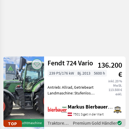
Fendt 724 Vario
136.200
€
239 PS/176 kW
Bj. 2013
5600 h
inkl. 20 %
MwSt.
Antrieb: Allrad, Getriebeart
113.500 €
Landmaschine: Stufenloses
exkl.
Getriebe, Plattform: Kabine,
Zapfwellendrehzahl:
Markus Bierbauer GmbH
540/540E/1000,
7501 Siget in der Wart
Höchstgeschwindigkeit in
km/h: 50 km/h, Oberlenker
Traktoren
Premium Gold Händler
TOP
Gebrauchtmaschine
/ Fendt