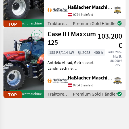
Getriebe, Plattform: Kabine,
Haßlacher Maschinenhandel
Zapfwellendrehzahl:
540/540E/1000/1000E,
9754 Steinfeld
Höchstgeschwindigkeit in
Traktoren
Premium Gold Händler
TOP
Gebrauchtmaschine
km/h: 50 km/h, Aufla
/ Case IH
Case IH Maxxum
103.200
125
€
155 PS/114 kW
Bj. 2023
400 h
inkl. 20 %
MwSt.
86.000 €
Antrieb: Allrad, Getriebeart
exkl.
Landmaschine:
Lastschaltgetriebe,
Haßlacher Maschinenhandel
Plattform: Kabine,
Zapfwellendrehzahl:
9754 Steinfeld
540/540E/1000,
Traktoren
Premium Gold Händler
TOP
Gebrauchtmaschine
Höchstgeschwindigkeit in
/ Case IH
km/h: 50 km/h, Aufladung:
Tu