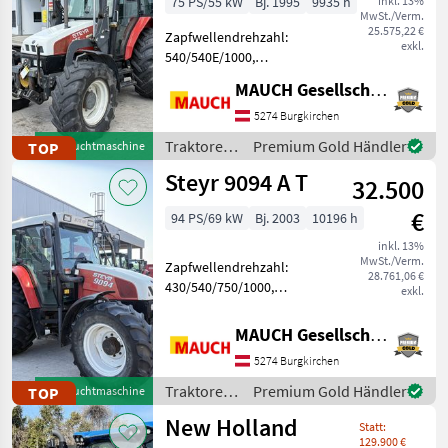
75 PS/55 kW
Bj. 1995
9935 h
inkl. 13%
MwSt./Verm.
25.575,22 €
Zapfwellendrehzahl:
exkl.
540/540E/1000,
Bolzengröße
MAUCH Gesellschaft m.b.H. & Co.KG
Anhängevorrichtung (mm):
32mm, Aufladung:
5274 Burgkirchen
Turbolader,
Traktoren
Premium Gold Händler
TOP
Gebrauchtmaschine
Höchstgeschwindigkeit in
/ Steyr
Steyr 9094 A T
km/h: 40 km/h, Getriebeart
32.500
Landmaschine: Sc
€
94 PS/69 kW
Bj. 2003
10196 h
inkl. 13%
MwSt./Verm.
Zapfwellendrehzahl:
28.761,06 €
430/540/750/1000,
exkl.
Bolzengröße
Anhängevorrichtung (mm):
MAUCH Gesellschaft m.b.H. & Co.KG
32mm, Aufladung:
5274 Burgkirchen
Turbolader,
Höchstgeschwindigkeit in
Traktoren
Premium Gold Händler
TOP
Gebrauchtmaschine
km/h: 40 km/h, Getriebeart
/ Steyr
New Holland
Landmaschine:
Statt:
129.900 €