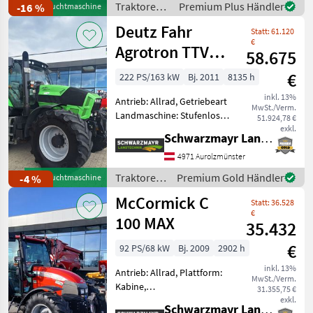
Traktoren /
Premium Plus Händler
-16 %
Gebrauchtmaschine
Landmaschine: Stufenloses
Steyr
Deutz Fahr
Getrie
Statt: 61.120
€
Agrotron TTV
58.675
630
€
222 PS/163 kW
Bj. 2011
8135 h
inkl. 13%
Antrieb: Allrad, Getriebeart
MwSt./Verm.
Landmaschine: Stufenloses
51.924,78 €
Getriebe, Plattform: Kabine,
exkl.
Schwarzmayr Landtechnik GmbH - Aurolzmünster
Zapfwellendrehzahl:
540/540E/1000,
4971 Aurolzmünster
Höchstgeschwindigkeit in
Traktoren
Premium Gold Händler
-4 %
Gebrauchtmaschine
km/h: 50 km/h, Aufladung:
/ Deutz
McCormick C
Statt: 36.528
Fahr
€
100 MAX
35.432
€
92 PS/68 kW
Bj. 2009
2902 h
inkl. 13%
Antrieb: Allrad, Plattform:
MwSt./Verm.
Kabine,
31.355,75 €
Zapfwellendrehzahl:
exkl.
Schwarzmayr Landtechnik GmbH - Aurolzmünster