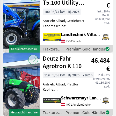
T5.100 Utility
€
Dual Command
100 PS/74 kW
Bj. 2026
inkl. 20 %
MwSt.
66.658,33 €
Antrieb: Allrad, Getriebeart
exkl.
Landmaschine:
Lastschaltgetriebe,
Landtechnik Villach GmbH
Plattform: Kabine,
Zapfwellendrehzahl:
9500 Villach
540/540E/1000,
Traktoren
Premium Gold Händler
Gebrauchtmaschine
Höchstgeschwindigkeit in
/ New
Deutz Fahr
km/h: 40 km/h, Aufladung:
46.484
Holland
Tu
Agrotron K 110
€
119 PS/88 kW
Bj. 2026
7162 h
inkl. 13%
MwSt./Verm.
41.136,28 €
Antrieb: Allrad, Plattform:
exkl.
Kabine,
Zapfwellendrehzahl:
Schwarzmayr Landtechnik GmbH - Aurolzmünster
540/540E/1000/1000E,
Höchstgeschwindigkeit in
4971 Aurolzmünster
km/h: 40 km/h, Aufladung:
Traktoren
Premium Gold Händler
Gebrauchtmaschine
Turbolader mit