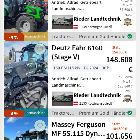
inkl. 20 %
Antrieb: Allrad, Getriebeart
MwSt.
Landmaschine:
57.600 €
Lastschaltgetriebe,
exkl.
Rieder Landtechnik
Plattform: Kabine,
Zapfwellendrehzahl:
2135 Kottingneusiedl
540/540E,
Traktoren
Premium Gold Händler
-4 %
Neumaschine
Höchstgeschwindigkeit in
/ Deutz
Deutz Fahr 6160
km/h: 40 km/h, Aufladung:
Statt:
Fahr
Turbola
154.800 €
(Stage V)
148.608
€
160 PS/118 kW
Bj. 2024
30 h
inkl. 20 %
Antrieb: Allrad, Getriebeart
MwSt.
Landmaschine:
123.840 €
Lastschaltgetriebe,
exkl.
Rieder Landtechnik
Plattform: Kabine,
Zapfwellendrehzahl:
2135 Kottingneusiedl
540/540E/1000/1000E,
Traktoren
Premium Gold Händler
-4 %
Vorführmaschine
Höchstgeschwindigkeit in
/ Deutz
Massey Ferguson
km/h: 50 km/h, Aufladu
Statt:
Fahr
104.800 €
MF 5S.115 Dyna-
101.656