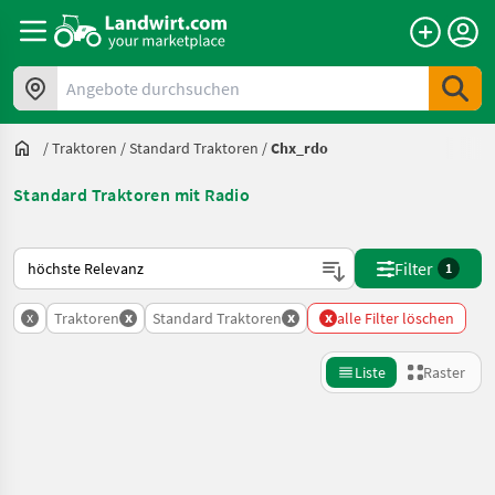
Angebote durchsuchen
/
Traktoren
/
Standard Traktoren
/
Chx_rdo
Standard Traktoren mit Radio
So wird auf Landwirt.com sortiert
Filter
1
x
x
x
x
Traktoren
Standard Traktoren
alle Filter löschen
Liste
Raster
Suche