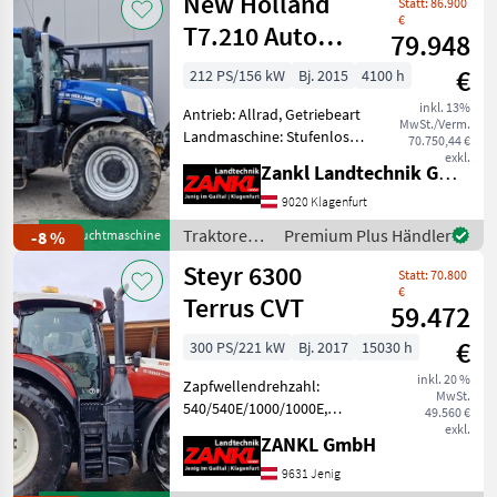
New Holland
Statt: 86.900
€
T7.210 Auto
79.948
Command
€
212 PS/156 kW
Bj. 2015
4100 h
inkl. 13%
Antrieb: Allrad, Getriebeart
MwSt./Verm.
Landmaschine: Stufenloses
70.750,44 €
Getriebe, Plattform: Kabine,
exkl.
Zankl Landtechnik GmbH
Zapfwellendrehzahl:
540E/1000/1000E,
9020 Klagenfurt
Höchstgeschwindigkeit in
Traktoren /
Premium Plus Händler
-8 %
Gebrauchtmaschine
km/h: 50 km/h, Aufladung
New
Steyr 6300
Statt: 70.800
Holland
€
Terrus CVT
59.472
€
300 PS/221 kW
Bj. 2017
15030 h
inkl. 20 %
Zapfwellendrehzahl:
MwSt.
540/540E/1000/1000E,
49.560 €
Aufladung: Turbolader mit
exkl.
ZANKL GmbH
Ladeluftkühlung,
Höchstgeschwindigkeit in
9631 Jenig
km/h: 50 km/h, Getriebeart