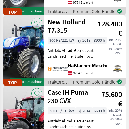
540/750/1000,
9754 Steinfeld
Höchstgeschwindigkeit in
Traktoren
Premium Gold Händler
TOP
Gebrauchtmaschine
km/h: 40 km/h, Aufladung:
/ Case IH
New Holland
T
128.400
T7.315
€
300 PS/221 kW
Bj. 2018
3900 h
inkl. 20 %
MwSt.
107.000 €
Antrieb: Allrad, Getriebeart
exkl.
Landmaschine: Stufenloses
Getriebe, Plattform: Kabine,
Haßlacher Maschinenhandel
Zapfwellendrehzahl:
540/540E/1000/1000E,
9754 Steinfeld
Höchstgeschwindigkeit in
Traktoren
Premium Gold Händler
TOP
Gebrauchtmaschine
km/h: 50 km/h, Aufla
/ New
Case IH Puma
75.600
Holland
230 CVX
€
260 PS/191 kW
Bj. 2014
6600 h
inkl. 20 %
MwSt.
63.000 €
Antrieb: Allrad, Getriebeart
exkl.
Landmaschine: Stufenloses