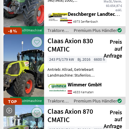
540/540E/1000,
MwSt./Verm.
Bolzengröße
60.654,87 €
exkl.
Anhängevorrichtung (mm):
Deschberger Landtechnik GmbH
38mm, Oberlenker hinten:
4973 Senftenbach
hydraulisch, Antrieb: Allrad,
Kreuzsteuerhebel:
Traktoren /
Premium Plus Händler
-8 %
Gebrauchtmaschine
elektrisch, Anhängevorric
Fendt
Claas Axion 830
Preis
CMATIC
auf
Anfrage
243 PS/179 kW
Bj. 2016
6600 h
Antrieb: Allrad, Getriebeart
Landmaschine: Stufenloses
Getriebe, Plattform: Kabine,
Wimmer GmbH
Zapfwellendrehzahl:
540/1000/1000E,
4633 Kematen
Höchstgeschwindigkeit in
Traktoren /
Premium Plus Händler
TOP
Gebrauchtmaschine
km/h: 50 km/h, Aufladung:
Claas
Claas Axion 870
Preis
CMATIC
auf
Anfrage