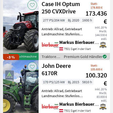
Case IH Optum
Statt:
178.800 €
250 CVXDrive
173.436
€
277 PS/204 kW
Bj. 2020
1600 h
inkl. 20 %
Antrieb: Allrad, Getriebeart
MwSt.
Landmaschine: Stufenloses
144.530 €
Getriebe, Plattform: Kabine,
exkl.
Markus Bierbauer GmbH
Zapfwellendrehzahl:
540/540E/1000/1000E,
7501 Siget in der Wart
Höchstgeschwindigkeit in
Traktoren
Premium Gold Händler
-3 %
Gebrauchtmaschine
km/h: 50 km/h, Aufla
/ Case IH
John Deere
Statt:
105.600 €
6170R
100.320
€
170 PS/125 kW
Bj. 2015
5810 h
inkl. 20 %
Antrieb: Allrad, Getriebeart
MwSt.
Landmaschine: Stufenloses
83.600 €
Getriebe, Plattform: Kabine,
exkl.
Markus Bierbauer GmbH
Zapfwellendrehzahl:
540/540E/1000,
7501 Siget in der Wart