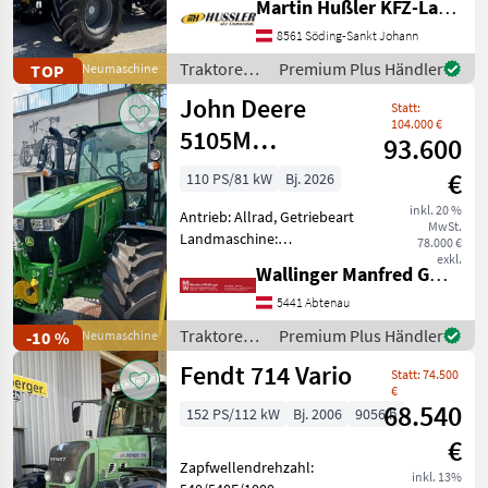
Martin Hußler KFZ-Landtechnik
Zapfwellendrehzahl:
540/540E/1000,
8561 Söding-Sankt Johann
Höchstgeschwindigkeit in
Traktoren /
Premium Plus Händler
TOP
Neumaschine
km/h: 50 km/h, Aufladung:
Lamborghini
John Deere
Statt:
104.000 €
5105M
93.600
PowrQuad Plus
€
110 PS/81 kW
Bj. 2026
inkl. 20 %
Antrieb: Allrad, Getriebeart
MwSt.
Landmaschine:
78.000 €
Lastschaltgetriebe,
exkl.
Wallinger Manfred GmbH.
Plattform: Kabine,
Zapfwellendrehzahl:
5441 Abtenau
540/540E/1000,
Traktoren /
Premium Plus Händler
-10 %
Neumaschine
Höchstgeschwindigkeit in
John Deere
Fendt 714 Vario
km/h: 40 km/h, Aufladung:
Statt: 74.500
Tu
€
68.540
152 PS/112 kW
Bj. 2006
9056 h
€
Zapfwellendrehzahl:
inkl. 13%