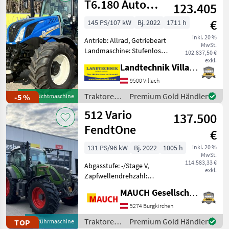
T6.180 Auto
123.405
Command
€
145 PS/107 kW
Bj. 2022
1711 h
SideWinder II
inkl. 20 %
Antrieb: Allrad, Getriebeart
(Stage V)
MwSt.
Landmaschine: Stufenloses
102.837,50 €
Getriebe, Plattform: Kabine,
exkl.
Landtechnik Villach GmbH
Zapfwellendrehzahl:
540/540E/1000,
9500 Villach
Höchstgeschwindigkeit in
Traktoren
Premium Gold Händler
-5 %
Gebrauchtmaschine
km/h: 50 km/h, Aufladung:
/ New
512 Vario
137.500
Holland
FendtOne
€
131 PS/96 kW
Bj. 2022
1005 h
inkl. 20 %
MwSt.
114.583,33 €
Abgasstufe: -/Stage V,
exkl.
Zapfwellendrehzahl:
540/540E/1000,
MAUCH Gesellschaft m.b.H. & Co.KG
Bolzengröße
Anhängevorrichtung (mm):
5274 Burgkirchen
38mm, Aufladung:
Traktoren
Premium Gold Händler
TOP
Vorführmaschine
Turbolader mit