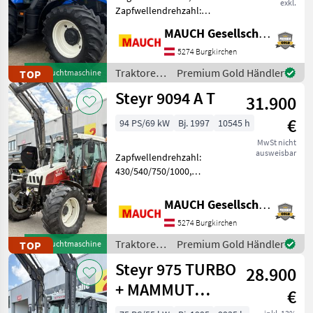
exkl.
Zapfwellendrehzahl:
540/540E/1000,
MAUCH Gesellschaft m.b.H. & Co.KG
Bolzengröße
Anhängevorrichtung (mm):
5274 Burgkirchen
38mm, Aufladung:
Traktoren
Premium Gold Händler
TOP
Gebrauchtmaschine
Turbolader mit
/ New
Steyr 9094 A T
Ladeluftkühlung,
31.900
Holland
Höchstgeschwindigkeit in
€
km/
94 PS/69 kW
Bj. 1997
10545 h
MwSt nicht
ausweisbar
Zapfwellendrehzahl:
430/540/750/1000,
Bolzengröße
Anhängevorrichtung (mm):
MAUCH Gesellschaft m.b.H. & Co.KG
32mm, Aufladung:
5274 Burgkirchen
Turbolader, Getriebeart
Landmaschine:
Traktoren
Premium Gold Händler
TOP
Gebrauchtmaschine
Lastschaltgetriebe, Antrieb:
/ Steyr
Steyr 975 TURBO
Allrad, Pla
28.900
+ MAMMUT
€
FRONTLADER