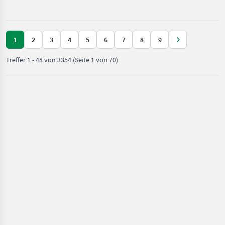
/ Deutz
Ladeluftkühlung,
Fahr
Abgasstufe
1
2
3
4
5
6
7
8
9
Treffer
1
-
48
von
3354
(Seite 1 von 70)