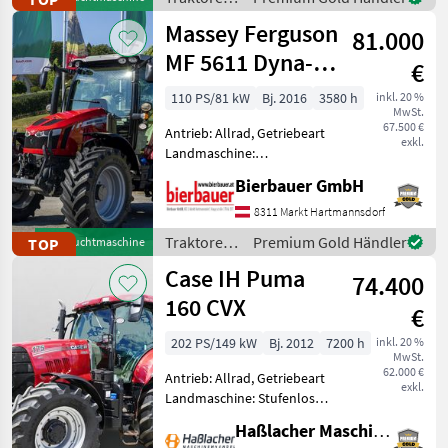
km/h: 50 km/h, Aufla
/ Fendt
Massey Ferguson
81.000
MF 5611 Dyna-6
€
Efficient
110 PS/81 kW
Bj. 2016
3580 h
inkl. 20 %
MwSt.
67.500 €
Antrieb: Allrad, Getriebeart
exkl.
Landmaschine:
Lastschaltgetriebe,
Bierbauer GmbH
Plattform: Kabine,
Zapfwellendrehzahl:
8311 Markt Hartmannsdorf
540/540E/1000,
Traktoren
Premium Gold Händler
TOP
Gebrauchtmaschine
Höchstgeschwindigkeit in
/ Massey
Case IH Puma
km/h: 40 km/h, Aufladung:
74.400
Ferguson
Tu
160 CVX
€
202 PS/149 kW
Bj. 2012
7200 h
inkl. 20 %
MwSt.
62.000 €
Antrieb: Allrad, Getriebeart
exkl.
Landmaschine: Stufenloses
Getriebe, Plattform: Kabine,
Haßlacher Maschinenhandel
Zapfwellendrehzahl: