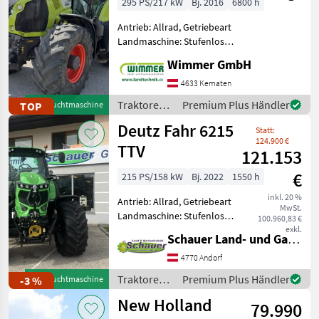
295 PS/217 kW
Bj. 2016
6800 h
Antrieb: Allrad, Getriebeart
Landmaschine: Stufenloses
Getriebe, Plattform: Kabine,
Wimmer GmbH
Zapfwellendrehzahl:
540/1000/1000E,
4633 Kematen
Höchstgeschwindigkeit in
Traktoren /
Premium Plus Händler
TOP
Gebrauchtmaschine
km/h: 50 km/h, Aufladung:
Claas
Deutz Fahr 6215
Statt:
124.900 €
TTV
121.153
€
215 PS/158 kW
Bj. 2022
1550 h
inkl. 20 %
Antrieb: Allrad, Getriebeart
MwSt.
Landmaschine: Stufenloses
100.960,83 €
Getriebe, Plattform: Kabine,
exkl.
Schauer Land- und Gartentechnik GmbH
Zapfwellendrehzahl:
540/540E/1000/1000E,
4770 Andorf
Höchstgeschwindigkeit in
Traktoren /
Premium Plus Händler
-3 %
Gebrauchtmaschine
km/h: 50 km/h, Aufla
Deutz Fahr
New Holland
79.990