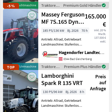
Höchstgeschwindigkeit in
Traktoren
Premium Gold Händler
-5 %
Gebrauchtmaschine
km/h: 50 km/h, Aufladung:
/ John
Massey Ferguson
165.000
Deere
MF 7S.165 Dyna-
€
VT Efficient
185 PS/136 kW
Bj. 2026
70 h
inkl. 20 %
MwSt.
137.500 €
Antrieb: Allrad, Getriebeart
exkl.
Landmaschine: Stufenloses
Getriebe, Plattform: Kabine,
Hagendorfer Landtechnik
Zapfwellendrehzahl:
540/1000,
8344 Bad Gleichenberg
Höchstgeschwindigkeit in
Traktoren /
Premium Plus Händler
TOP
Vorführmaschine
km/h: 50 km/h, Aufladung:
Massey
Lamborghini
Turbo
Preis
Ferguson
Spark R 135 VRT
auf
Anfrage
130 PS/96 kW
Bj. 2026
8 h
Antrieb: Allrad, Getriebeart
Landmaschine: Stufenloses
Getriebe, Plattform: Kabine,