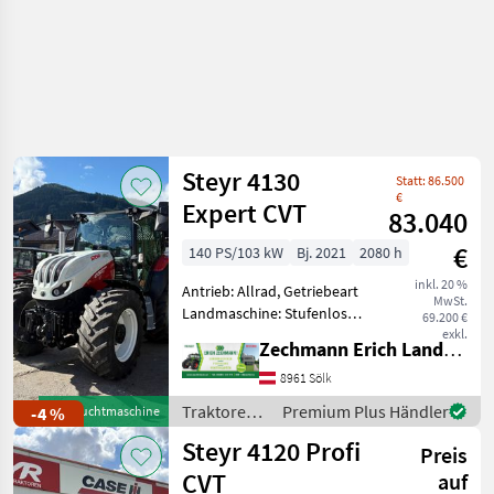
Steyr 4130
Statt: 86.500
€
Expert CVT
83.040
€
140 PS/103 kW
Bj. 2021
2080 h
inkl. 20 %
Antrieb: Allrad, Getriebeart
MwSt.
Landmaschine: Stufenloses
69.200 €
Getriebe, Plattform: Kabine,
exkl.
Zechmann Erich Landmaschinen-Portalbau
Zapfwellendrehzahl:
540/540E/1000,
8961 Sölk
Höchstgeschwindigkeit in
Traktoren /
Premium Plus Händler
-4 %
Gebrauchtmaschine
km/h: 40 km/h, Aufladung:
Steyr
Steyr 4120 Profi
Preis
CVT
auf