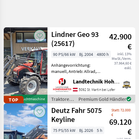
Lindner Geo 93
42.900
(25617)
€
90 PS/66 kW
Bj. 2004
4800 h
inkl. 13%
MwSt./Verm.
37.964,60 €
Anhängevorrichtung:
exkl.
manuell, Antrieb: Allrad,
Aufladung: Turbolader,
Landtechnik Hohenwarter GmbH
Getriebeart Landmaschine:
Lastschaltgetriebe,
5092 St. Martin bei Lofer
Höchstgeschwindigkeit in
Traktoren
Premium Gold Händler
TOP
Gebrauchtmaschine
km/h: 40 km/h,
/ Lindner
Deutz Fahr 5075
Kreuzsteuerhebe
Statt: 72.000
€
Keyline
69.120
€
75 PS/55 kW
Bj. 2026
5 h