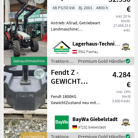
€
68 PS/50 kW
Bj. 2001
4800 h
inkl. 20 %
MwSt.
Antrieb: Allrad, Getriebeart
27.458,33 €
Landmaschine:
exkl.
Schaltgetriebe, Plattform:
Kabine,
Lagerhaus-Technik Flachau
Höchstgeschwindigkeit in
5542 Flachau
km/h: 40 km/h, Oberlenker
hinten: mechanisch,
Traktoren
Premium Gold Händler
Gebrauchtmaschine
Kreuzsteuerhebel: mec
/ Steyr
Fendt Z -
4.284
GEWICHT
€
1800KG #A007
inkl. 19%
Fendt 1800KG
MwSt
3.600 € exkl.
GewichtZustand neu mit
minimalen LagerspurenBei
Rückfragen stehen wir
BayWa Giebelstadt
Ihnen gerne zur Verfügung.
Traktoren Sonstige
97232 Giebelstadt
Traktoren
Traktoren
Premium Gold Händler
Neumaschine