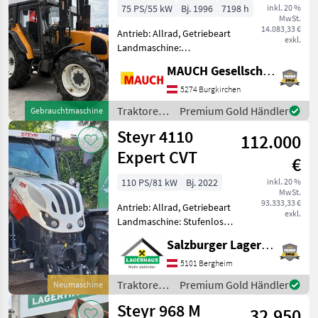
Tr.sp.)
75 PS/55 kW
Bj. 1996
7198 h
inkl. 20 %
MwSt.
14.083,33 €
Antrieb: Allrad, Getriebeart
exkl.
Landmaschine:
Schaltgetriebe, Plattform:
MAUCH Gesellschaft m.b.H. & Co.KG
Kabine,
Zapfwellendrehzahl:
5274 Burgkirchen
540/1000,
Traktoren
Premium Gold Händler
Gebrauchtmaschine
Höchstgeschwindigkeit in
/ Renault
Steyr 4110
km/h: 40 km/h,
112.000
Bolzengröße Anhängevor
Expert CVT
€
110 PS/81 kW
Bj. 2022
inkl. 20 %
MwSt.
93.333,33 €
Antrieb: Allrad, Getriebeart
exkl.
Landmaschine: Stufenloses
Getriebe, Plattform: Kabine,
Salzburger Lagerhaus-Technik
Zapfwellendrehzahl:
540/540E/1000,
5101 Bergheim
Höchstgeschwindigkeit in
Traktoren
Premium Gold Händler
Neumaschine
km/h: 40 km/h, Aufladung:
/ Steyr
Steyr 968 M
32.950