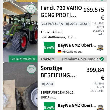
/ Fendt
Fendt 720 VARIO
169.575
GEN6 PROFI
€
PLUS
205 PS/151 kW
Bj. 2021
3358 h
inkl. 19%
MwSt
142.500 €
Antrieb: Allrad,
exkl.
Druckluftbremse, EHR,
Frontzapfwelle, gefederte
BayWa GMZ Oberfranken
Vorderachse,
Höchstgeschwindigkeit in
96052 Bamberg
km/h: 40 km/h, Luftsitz,
Traktoren
Premium Gold Händler
Gebrauchtmaschine
Fronthydraulik 1 1920 MM
/ Fendt
Sonstige
SPUR HINTEN1 1950 M
399,84
BEREIFUNG
€
23X8.50-12 SKI
Bj. 2024
inkl. 19%
MwSt
336 € exkl.
BEREIFUNG 23X8.50-12
SKIDAus
Umbereifung.Lagerort
BayWa GMZ Oberfranken
BayWa Döbeln. Traktoren