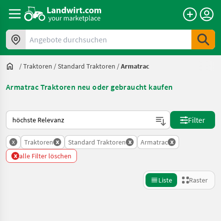
Angebote durchsuchen
/
Traktoren
/
Standard Traktoren
/
Armatrac
Armatrac Traktoren neu oder gebraucht kaufen
So wird auf Landwirt.com sortiert
Filter
x
x
x
x
Traktoren
Standard Traktoren
Armatrac
x
alle Filter löschen
Liste
Raster