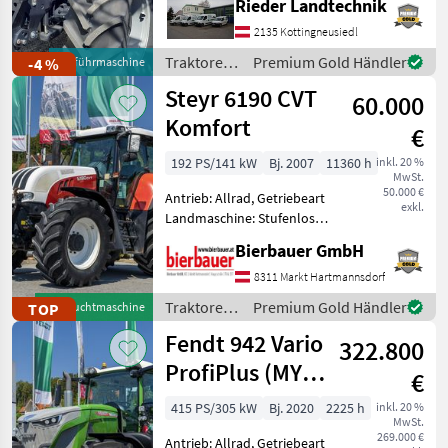
Rieder Landtechnik
Plattform: Kabine,
Valtra
167
Zapfwellendrehzahl:
2135 Kottingneusiedl
540/540E/1000/1000E,
Traktoren
Premium Gold Händler
-4 %
Vorführmaschine
John Deere
145
Höchstgeschwindigkeit in
/ Deutz
Steyr 6190 CVT
km/h: 50 km/h, Aufladu
60.000
Fahr
Deutz Fahr
127
Komfort
€
Alle 20
192 PS/141 kW
Bj. 2007
11360 h
inkl. 20 %
anzeigen
MwSt.
50.000 €
Antrieb: Allrad, Getriebeart
exkl.
MARKTPLATZ
Landmaschine: Stufenloses
Getriebe, Plattform: Kabine,
Marktplatz
Händlerangebote
Kleinanzeigen
Bierbauer GmbH
Zapfwellendrehzahl:
540/540E/1000/1000E,
8311 Markt Hartmannsdorf
Höchstgeschwindigkeit in
Traktoren
Premium Gold Händler
TOP
Gebrauchtmaschine
km/h: 50 km/h, Aufla
/ Steyr
Fendt 942 Vario
322.800
ProfiPlus (MY
€
2020)
415 PS/305 kW
Bj. 2020
2225 h
inkl. 20 %
MwSt.
269.000 €
Antrieb: Allrad, Getriebeart