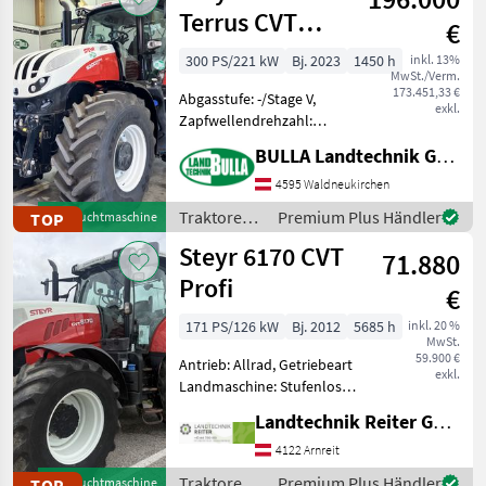
Tu
Terrus CVT
€
(Stage V)
300 PS/221 kW
Bj. 2023
1450 h
inkl. 13%
MwSt./Verm.
173.451,33 €
Abgasstufe: -/Stage V,
exkl.
Zapfwellendrehzahl:
540/540E/1000/1000E,
BULLA Landtechnik GmbH
Bolzengröße
Anhängevorrichtung (mm):
4595 Waldneukirchen
38mm, Aufladung:
Traktoren /
Premium Plus Händler
TOP
Gebrauchtmaschine
Turbolader mit
Steyr
Steyr 6170 CVT
Ladeluftkühlung,
71.880
Höchstgeschwindigke
Profi
€
171 PS/126 kW
Bj. 2012
5685 h
inkl. 20 %
MwSt.
59.900 €
Antrieb: Allrad, Getriebeart
exkl.
Landmaschine: Stufenloses
Getriebe, Plattform: Kabine,
Landtechnik Reiter GmbH.
Zapfwellendrehzahl:
540/540E/1000/1000E,
4122 Arnreit
Höchstgeschwindigkeit in
Traktoren /
Premium Plus Händler
TOP
Gebrauchtmaschine