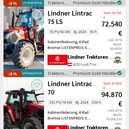
Traktoren
Premium Gold Händler
-3 %
Vorführmaschine
Rücklauf, Lindner
/ Lindner
Lindner Lintrac
Fronthydraulik,
Statt: 74.784
Kabinenfederung, Tr
€
75 LS
72.540
€
76 PS/56 kW
Bj. 2024
50 h
inkl. 20 %
Kabinenfederung, 4-Rad
MwSt.
Bremse LISTENPREIS: €
60.450 €
93.796, - inkl. 20% MwSt.
exkl.
Lindner Traktorenwerk GesmbH
TOP-AUSSTATTUNG: 6
Kipperleitungen + 1
6250 Kundl/Tirol
Rücklauf, Hydraulik
Traktoren
Premium Gold Händler
-3 %
Vorführmaschine
Zusatztank,
/ Lindner
Lindner Lintrac
Kabinenfederung, 420/85-
Statt: 97.804
€
70
94.870
€
101 PS/74 kW
Bj. 2024
250 h
inkl. 20 %
Kabinenfederung, 4-Rad
MwSt.
Bremse LISTENPREIS: €
79.058,33 €
116.880, - inkl. 20% MwSt.
exkl.
Lindner Traktorenwerk GesmbH