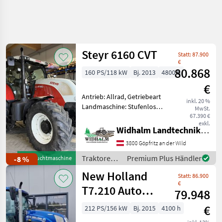
Steyr 6160 CVT
Statt: 87.900
€
80.868
160 PS/118 kW
Bj. 2013
4800 h
€
Antrieb: Allrad, Getriebeart
inkl. 20 %
Landmaschine: Stufenloses
MwSt.
Getriebe, Plattform: Kabine,
67.390 €
exkl.
Zapfwellendrehzahl:
Widhalm Landtechnik GmbH
540/540E/1000,
3800 Göpfritz an der Wild
Höchstgeschwindigkeit in
km/h: 50 km/h, Aufladung:
Traktoren /
Premium Plus Händler
-8 %
Gebrauchtmaschine
Steyr
New Holland
Statt: 86.900
€
T7.210 Auto
79.948
Command
€
212 PS/156 kW
Bj. 2015
4100 h