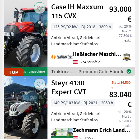
/ Case IH
Case IH Maxxum
km/h: 50 km/h, Aufladung:
93.000
Tu
115 CVX
€
125 PS/92 kW
Bj. 2018
3800 h
inkl. 20 %
MwSt.
77.500 €
Antrieb: Allrad, Getriebeart
exkl.
Landmaschine: Stufenloses
Getriebe, Plattform: Kabine,
Haßlacher Maschinenhandel
Zapfwellendrehzahl:
540/540E/1000,
9754 Steinfeld
Höchstgeschwindigkeit in
Traktoren
Premium Gold Händler
TOP
Gebrauchtmaschine
km/h: 40 km/h, Aufladung:
/ Case IH
Steyr 4130
Statt: 86.500
€
Expert CVT
83.040
€
140 PS/103 kW
Bj. 2021
2080 h
inkl. 20 %
Antrieb: Allrad, Getriebeart
MwSt.
Landmaschine: Stufenloses
69.200 €
Getriebe, Plattform: Kabine,
exkl.
Zechmann Erich Landmaschinen-Portalbau
Zapfwellendrehzahl:
540/540E/1000,
8961 Sölk