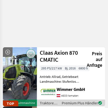
Claas Axion 870
Preis
CMATIC
auf
Anfrage
295 PS/217 kW
Bj. 2016
6800 h
Antrieb: Allrad, Getriebeart
Landmaschine: Stufenloses
Getriebe, Plattform: Kabine,
Wimmer GmbH
Zapfwellendrehzahl:
540/1000/1000E,
4633 Kematen
Höchstgeschwindigkeit in
Traktoren /
Premium Plus Händler
TOP
Gebrauchtmaschine
km/h: 50 km/h, Aufladung:
Claas