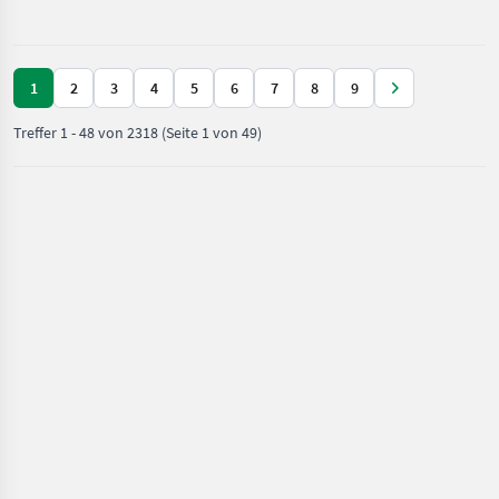
Anhän
Steyr
1
2
3
4
5
6
7
8
9
Treffer
1
-
48
von
2318
(Seite 1 von 49)