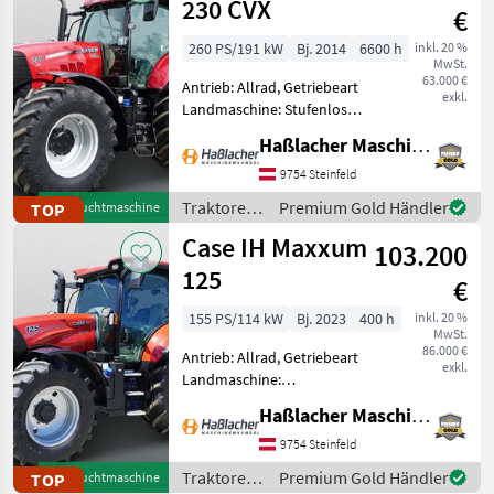
230 CVX
€
260 PS/191 kW
Bj. 2014
6600 h
inkl. 20 %
MwSt.
63.000 €
Antrieb: Allrad, Getriebeart
exkl.
Landmaschine: Stufenloses
Getriebe, Plattform: Kabine,
Haßlacher Maschinenhandel
Zapfwellendrehzahl:
540/540E/1000/1000E,
9754 Steinfeld
Höchstgeschwindigkeit in
Traktoren
Premium Gold Händler
TOP
Gebrauchtmaschine
km/h: 50 km/h, Aufla
/ Case IH
Case IH Maxxum
103.200
125
€
155 PS/114 kW
Bj. 2023
400 h
inkl. 20 %
MwSt.
86.000 €
Antrieb: Allrad, Getriebeart
exkl.
Landmaschine:
Lastschaltgetriebe,
Haßlacher Maschinenhandel
Plattform: Kabine,
Zapfwellendrehzahl:
9754 Steinfeld
540/540E/1000,
Traktoren
Premium Gold Händler
TOP
Gebrauchtmaschine
Höchstgeschwindigkeit in