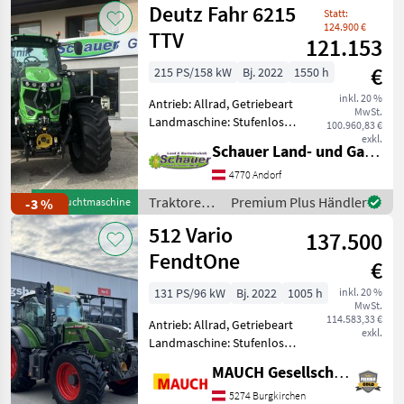
Deutz Fahr 6215
Statt:
124.900 €
TTV
121.153
€
215 PS/158 kW
Bj. 2022
1550 h
inkl. 20 %
Antrieb: Allrad, Getriebeart
MwSt.
Landmaschine: Stufenloses
100.960,83 €
Getriebe, Plattform: Kabine,
exkl.
Schauer Land- und Gartentechnik GmbH
Zapfwellendrehzahl:
540/540E/1000/1000E,
4770 Andorf
Höchstgeschwindigkeit in
Traktoren /
Premium Plus Händler
-3 %
Gebrauchtmaschine
km/h: 50 km/h, Aufla
Deutz Fahr
512 Vario
137.500
FendtOne
€
131 PS/96 kW
Bj. 2022
1005 h
inkl. 20 %
MwSt.
114.583,33 €
Antrieb: Allrad, Getriebeart
exkl.
Landmaschine: Stufenloses
Getriebe, Plattform: Kabine,
MAUCH Gesellschaft m.b.H. & Co.KG
Zapfwellendrehzahl:
540/540E/1000,
5274 Burgkirchen