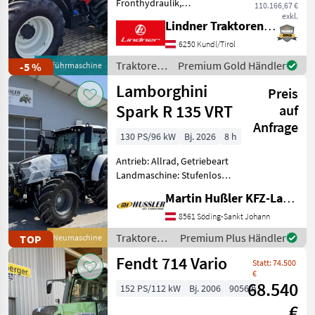
Fronthydraulik,
110.166,67 €
Frontzapfwelle
exkl.
Lindner Traktorenwerk GesmbH
LISTENPREIS: € 183.630, -
inkl. 20% MwSt. TOP-
6250 Kundl/Tirol
AUSSTATTUNG: 5
Traktoren
Premium Gold Händler
-5 %
Vorführmaschine
Steuergeräte,
/ Lindner
Lamborghini
Bauartgeschwindigkeit
Preis
50km/h, Druckluftbrem
Spark R 135 VRT
auf
Anfrage
130 PS/96 kW
Bj. 2026
8 h
Antrieb: Allrad, Getriebeart
Landmaschine: Stufenloses
Getriebe, Plattform: Kabine,
Martin Hußler KFZ-Landtechnik
Zapfwellendrehzahl:
540/540E/1000,
8561 Söding-Sankt Johann
Höchstgeschwindigkeit in
Traktoren /
Premium Plus Händler
TOP
Neumaschine
km/h: 50 km/h, Aufladung:
Lamborghini
Fendt 714 Vario
Statt: 74.500
€
68.540
152 PS/112 kW
Bj. 2006
9056 h
€