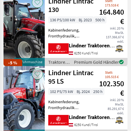
Lindner Lintrac
Statt:
Rücklau
173.516 €
130
164.840
€
136 PS/100 kW
Bj. 2023
500 h
inkl. 20 %
Kabinenfederung,
MwSt.
Fronthydraulik,
137.366,67 €
Frontzapfwelle,
exkl.
Lindner Traktorenwerk GesmbH
Frontladerkonsole
LISTENPREIS: € 211.047, -
6250 Kundl/Tirol
inkl. 20% MwSt. TOP-
Traktoren
Premium Gold Händler
-5 %
Vorführmaschine
AUSSTATTUNG: 4 Leitungen
/ Lindner
Lindner Lintrac
nach vorne auf
Statt:
Anfahrschutz,
105.515 €
95 LS
102.350
€
102 PS/75 kW
Bj. 2024
250 h
inkl. 20 %
Kabinenfederung,
MwSt.
Fronthydraulik
85.291,67 €
LISTENPREIS: € 129.156, -
exkl.
Lindner Traktorenwerk GesmbH
inkl. 20% MwSt. TOP-
AUSSTATTUNG: 4
6250 Kundl/Tirol
Kipperleitungen + 1