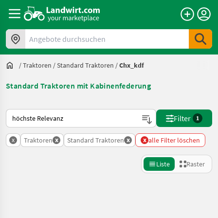
Angebote durchsuchen
/
Traktoren
/
Standard Traktoren
/
Chx_kdf
Standard Traktoren mit Kabinenfederung
So wird auf Landwirt.com sortiert
Filter
1
x
x
x
x
Traktoren
Standard Traktoren
alle Filter löschen
Liste
Raster
Suche