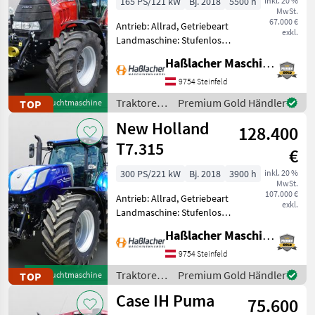
165 PS/121 kW
Bj. 2018
5500 h
inkl. 20 %
MwSt.
67.000 €
Antrieb: Allrad, Getriebeart
exkl.
Landmaschine: Stufenloses
Getriebe, Plattform: Kabine,
Haßlacher Maschinenhandel
Zapfwellendrehzahl:
540/540E/1000,
9754 Steinfeld
Höchstgeschwindigkeit in
Traktoren
Premium Gold Händler
TOP
Gebrauchtmaschine
km/h: 50 km/h, Aufladung:
/ Case IH
New Holland
128.400
T7.315
€
300 PS/221 kW
Bj. 2018
3900 h
inkl. 20 %
MwSt.
107.000 €
Antrieb: Allrad, Getriebeart
exkl.
Landmaschine: Stufenloses
Getriebe, Plattform: Kabine,
Haßlacher Maschinenhandel
Zapfwellendrehzahl:
540/540E/1000/1000E,
9754 Steinfeld
Höchstgeschwindigkeit in
Traktoren
Premium Gold Händler
TOP
Gebrauchtmaschine
km/h: 50 km/h, Aufla
/ New
Case IH Puma
75.600
Holland