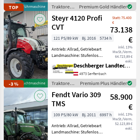
Höchstgeschwindigkeit in
Traktoren
Premium Gold Händler
TOP
Vorführmaschine
km/h: 50 km/h, Aufladung:
/ Fendt
Steyr 4120 Profi
Statt: 75.400
€
CVT
73.138
€
121 PS/89 kW
Bj. 2016
5734 h
inkl. 13%
Antrieb: Allrad, Getriebeart
MwSt./Verm.
Landmaschine: Stufenloses
64.723,89 €
Getriebe, Plattform: Kabine,
exkl.
Deschberger Landtechnik GmbH
Zapfwellendrehzahl:
540/1000/1000E,
4973 Senftenbach
Höchstgeschwindigkeit in
Traktoren /
Premium Plus Händler
-3 %
Gebrauchtmaschine
km/h: 50 km/h, Aufladung:
Steyr
Fendt Vario 309
58.900
TMS
€
109 PS/80 kW
Bj. 2011
6997 h
inkl. 13%
MwSt./Verm.
52.123,89 €
Antrieb: Allrad, Getriebeart
exkl.
Landmaschine: Stufenloses
Getriebe, Plattform: Kabine,