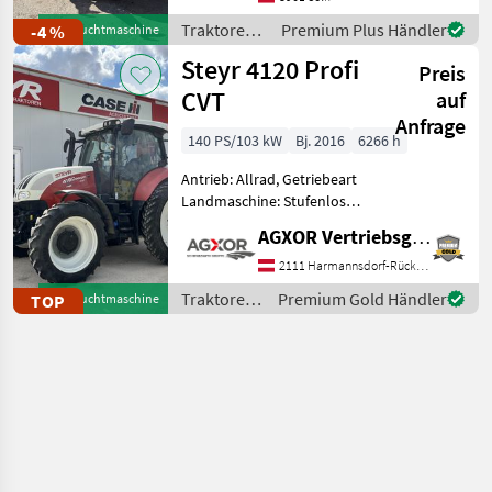
Höchstgeschwindigkeit in
Traktoren /
Premium Plus Händler
-4 %
Gebrauchtmaschine
km/h: 40 km/h, Aufladung:
Steyr
Steyr 4120 Profi
Preis
CVT
auf
Anfrage
140 PS/103 kW
Bj. 2016
6266 h
Antrieb: Allrad, Getriebeart
Landmaschine: Stufenloses
Getriebe, Plattform: Kabine,
AGXOR Vertriebsgesellschaft Ost GmbH
Höchstgeschwindigkeit in
km/h: 50 km/h, Oberlenker
2111 Harmannsdorf-Rückersdorf
hinten: hydraulisch,
Traktoren
Premium Gold Händler
TOP
Gebrauchtmaschine
Kreuzsteuerheb
/ Steyr