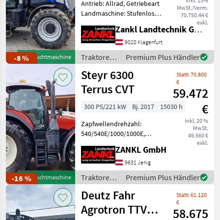
inkl. 13%
Antrieb: Allrad, Getriebeart
MwSt./Verm.
Landmaschine: Stufenloses
70.750,44 €
Getriebe, Plattform: Kabine,
exkl.
Zankl Landtechnik GmbH
Zapfwellendrehzahl:
540E/1000/1000E,
9020 Klagenfurt
Höchstgeschwindigkeit in
Traktoren /
Premium Plus Händler
-8 %
Gebrauchtmaschine
km/h: 50 km/h, Aufladung
New
Steyr 6300
Statt: 70.800
Holland
€
Terrus CVT
59.472
€
300 PS/221 kW
Bj. 2017
15030 h
inkl. 20 %
Zapfwellendrehzahl:
MwSt.
540/540E/1000/1000E,
49.560 €
Aufladung: Turbolader mit
exkl.
ZANKL GmbH
Ladeluftkühlung,
Höchstgeschwindigkeit in
9631 Jenig
km/h: 50 km/h, Getriebeart
Traktoren /
Premium Plus Händler
-16 %
Gebrauchtmaschine
Landmaschine: Stufenloses
Steyr
Deutz Fahr
Getrie
Statt: 61.120
€
Agrotron TTV
58.675