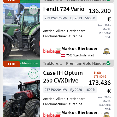
km/h: 50 km/h, Aufla
Steyr
Fendt 724 Vario
136.200
€
239 PS/176 kW
Bj. 2013
5600 h
inkl. 20 %
MwSt.
Antrieb: Allrad, Getriebeart
113.500 €
Landmaschine: Stufenloses
exkl.
Getriebe, Plattform: Kabine,
Zapfwellendrehzahl:
Markus Bierbauer GmbH
540/540E/1000,
7501 Siget in der Wart
Höchstgeschwindigkeit in
km/h: 50 km/h, Oberlenker
Traktoren
Premium Gold Händler
TOP
Gebrauchtmaschine
/ Fendt
Case IH Optum
Statt:
178.800 €
250 CVXDrive
173.436
€
277 PS/204 kW
Bj. 2020
1600 h
inkl. 20 %
Antrieb: Allrad, Getriebeart
MwSt.
Landmaschine: Stufenloses
144.530 €
Getriebe, Plattform: Kabine,
exkl.
Markus Bierbauer GmbH
Zapfwellendrehzahl: