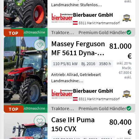
exkl.
Landmaschine: Stufenloses
Getriebe, Plattform: Kabine,
Bierbauer GmbH
Zapfwellendrehzahl:
540/540E/1000/1000E,
8311 Markt Hartmannsdorf
Höchstgeschwindigkeit in
Traktoren
Premium Gold Händler
TOP
Gebrauchtmaschine
km/h: 50 km/h, Aufla
/ Fendt
Massey Ferguson
81.000
MF 5611 Dyna-6
€
Efficient
110 PS/81 kW
Bj. 2016
3580 h
inkl. 20 %
MwSt.
67.500 €
Antrieb: Allrad, Getriebeart
exkl.
Landmaschine:
Lastschaltgetriebe,
Bierbauer GmbH
Plattform: Kabine,
Zapfwellendrehzahl:
8311 Markt Hartmannsdorf
540/540E/1000,
Traktoren
Premium Gold Händler
TOP
Gebrauchtmaschine
Höchstgeschwindigkeit in
/ Massey
Case IH Puma
km/h: 40 km/h, Aufladung:
80.400
Ferguson
Tu
150 CVX
€