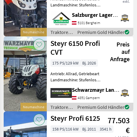
exkl.
Landmaschine: Stufenloses
Getriebe, Plattform: Kabine,
Salzburger Lagerhaus-Technik
Zapfwellendrehzahl:
540/540E/1000,
5101 Bergheim
Höchstgeschwindigkeit in
Traktoren
Premium Gold Händler
Neumaschine
km/h: 40 km/h, Aufladung:
/ Steyr
Steyr 6150 Profi
Preis
CVT
auf
Anfrage
175 PS/129 kW
Bj. 2026
Antrieb: Allrad, Getriebeart
Landmaschine: Stufenloses
Getriebe, Plattform: Kabine,
Schwarzmayr Landtechnik GmbH - Gampern
Zapfwellendrehzahl:
540/540E/1000,
4851 Gampern
Höchstgeschwindigkeit in
Traktoren
Premium Gold Händler
Neumaschine
km/h: 50 km/h, Aufladung:
/ Steyr
Steyr Profi 6125
77.503
€
158 PS/116 kW
Bj. 2011
3541 h