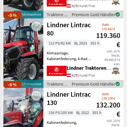
TOP-AUSSTATTUNG: 3
Steuergeräte
6250 Kundl/Tirol
DETAILAUSSTATTUNG: 2
Traktoren
Premium Gold Händler
-3 %
Vorführmaschine
Mikroschalter mit
/ Lindner
Lindner Lintrac
Verkabelung für 3. un
Statt:
125.642 €
80
119.360
€
112 PS/82 kW
Bj. 2023
501 h
inkl. 20 %
Klimaanlage,
MwSt.
Kabinenfederung, 4-Rad
99.466,67 €
Bremse, Fronthydraulik,
exkl.
Lindner Traktorenwerk GesmbH
Frontzapfwelle,
Frontladerkonsole
6250 Kundl/Tirol
LISTENPREIS: € 167.048, -
Traktoren
Premium Gold Händler
-5 %
Vorführmaschine
inkl. 20% MwSt. TOP-
/ Lindner
Lindner Lintrac
AUSSTATTUNG: 5
Statt:
Steuergeräte,
139.158 €
130
132.200
€
136 PS/100 kW
Bj. 2022
501 h
inkl. 20 %
Kabinenfederung,
MwSt.