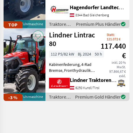
Getriebe, Plattform: Kabine,
Hagendorfer Landtechnik
Zapfwellendrehzahl:
540/1000,
8344 Bad Gleichenberg
Höchstgeschwindigkeit in
Traktoren /
Premium Plus Händler
TOP
Vorführmaschine
km/h: 50 km/h, Aufladung:
Massey
Lindner Lintrac
Turbo
Statt:
Ferguson
121.072 €
80
117.440
€
112 PS/82 kW
Bj. 2024
50 h
inkl. 20 %
Kabinenfederung, 4-Rad
MwSt.
Bremse, Fronthydraulik
97.866,67 €
LISTENPREIS: € 138.723, -
exkl.
Lindner Traktorenwerk GesmbH
inkl. 20% MwSt. TOP-
AUSSTATTUNG: LINDNER-
6250 Kundl/Tirol
Hinterachslenkung, Lindner
Traktoren
Premium Gold Händler
-3 %
Vorführmaschine
Fronthydraulik verstärkt,
/ Lindner