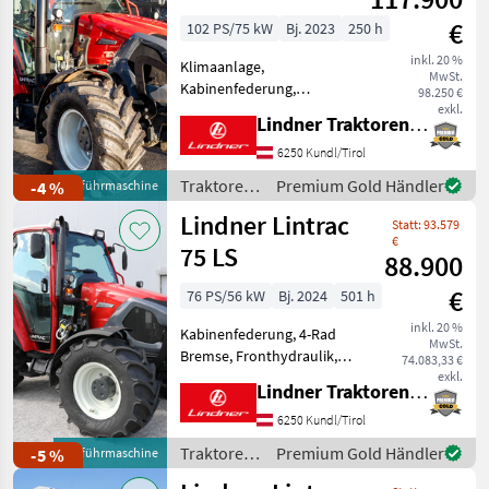
€
102 PS/75 kW
Bj. 2023
250 h
inkl. 20 %
Klimaanlage,
MwSt.
Kabinenfederung,
98.250 €
Fronthydraulik,
exkl.
Lindner Traktorenwerk GesmbH
Frontzapfwelle,
Frontladerkonsole
6250 Kundl/Tirol
LISTENPREIS: € 154.148, -
Traktoren
Premium Gold Händler
-4 %
Vorführmaschine
inkl. 20% MwSt. TOP-
/ Lindner
Lindner Lintrac
AUSSTATTUNG: 2 Leitungen
Statt: 93.579
nach vorne, 6 Kipp
€
75 LS
88.900
€
76 PS/56 kW
Bj. 2024
501 h
inkl. 20 %
Kabinenfederung, 4-Rad
MwSt.
Bremse, Fronthydraulik,
74.083,33 €
Frontzapfwelle,
exkl.
Lindner Traktorenwerk GesmbH
Frontladerkonsole
LISTENPREIS: € 110.259, -
6250 Kundl/Tirol
inkl. 20% MwSt. TOP-
Traktoren
Premium Gold Händler
-5 %
Vorführmaschine
AUSSTATTUNG: 6
/ Lindner
Kipperleitungen + 1