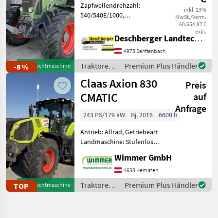
Zapfwellendrehzahl:
inkl. 13%
540/540E/1000,
MwSt./Verm.
Bolzengröße
60.654,87 €
exkl.
Anhängevorrichtung (mm):
Deschberger Landtechnik GmbH
38mm, Oberlenker hinten:
4973 Senftenbach
hydraulisch, Antrieb: Allrad,
Kreuzsteuerhebel:
Traktoren /
Premium Plus Händler
-8 %
Gebrauchtmaschine
elektrisch, Anhängevorric
Fendt
Claas Axion 830
Preis
CMATIC
auf
Anfrage
243 PS/179 kW
Bj. 2016
6600 h
Antrieb: Allrad, Getriebeart
Landmaschine: Stufenloses
Getriebe, Plattform: Kabine,
Wimmer GmbH
Zapfwellendrehzahl:
540/1000/1000E,
4633 Kematen
Höchstgeschwindigkeit in
Traktoren /
Premium Plus Händler
TOP
Gebrauchtmaschine
km/h: 50 km/h, Aufladung:
Claas