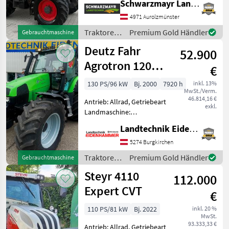
Schwarzmayr Landtechnik GmbH - Aurolzmünster
Höchstgeschwindigkeit in
km/h: 40 km/h, Aufladung:
4971 Aurolzmünster
Turbolader mit
Traktoren
Premium Gold Händler
Gebrauchtmaschine
Ladeluftkühlung, Bol
/ Fendt
Deutz Fahr
52.900
Agrotron 120
€
Premium
130 PS/96 kW
Bj. 2000
7920 h
inkl. 13%
MwSt./Verm.
46.814,16 €
Antrieb: Allrad, Getriebeart
exkl.
Landmaschine:
Lastschaltgetriebe,
Landtechnik Eidenhammer GmbH
Plattform: Kabine,
Zapfwellendrehzahl:
5274 Burgkirchen
540/540E/1000/1000E,
Traktoren
Premium Gold Händler
Gebrauchtmaschine
Höchstgeschwindigkeit in
/ Deutz
Steyr 4110
km/h: 50 km/h, Aufladu
112.000
Fahr
Expert CVT
€
110 PS/81 kW
Bj. 2022
inkl. 20 %
MwSt.
93.333,33 €
Antrieb: Allrad, Getriebeart