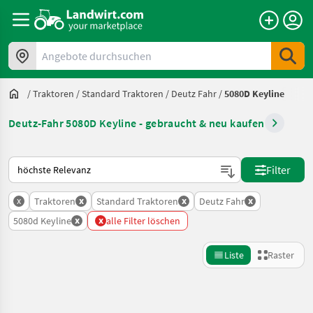
Angebote durchsuchen
/
Traktoren
/
Standard Traktoren
/
Deutz Fahr
/
5080D Keyline
Deutz-Fahr 5080D Keyline - gebraucht & neu kaufen
So wird auf Landwirt.com sortiert
Filter
x
x
x
x
Traktoren
Standard Traktoren
Deutz Fahr
x
x
5080d Keyline
alle Filter löschen
Liste
Raster