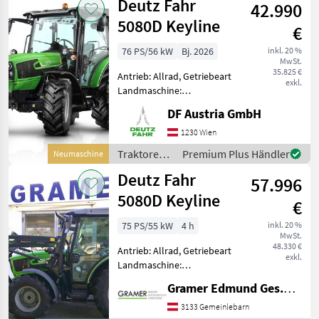
Deutz Fahr
km/h: 40 km/h, Aufladung:
42.990
Tu
5080D Keyline
€
76 PS/56 kW
Bj. 2026
inkl. 20 %
MwSt.
35.825 €
Antrieb: Allrad, Getriebeart
exkl.
Landmaschine:
Schaltgetriebe, Plattform:
DF Austria GmbH
Kabine,
Zapfwellendrehzahl:
1230 Wien
540/540E,
Traktoren /
Premium Plus Händler
Neumaschine
Höchstgeschwindigkeit in
Deutz Fahr
Deutz Fahr
km/h: 40 km/h, Aufladung:
57.996
Turbolader
5080D Keyline
€
75 PS/55 kW
4 h
inkl. 20 %
MwSt.
48.330 €
Antrieb: Allrad, Getriebeart
exkl.
Landmaschine:
Schaltgetriebe, Plattform:
Gramer Edmund Ges.m.b.H.
Kabine,
Zapfwellendrehzahl:
3133 Gemeinlebarn