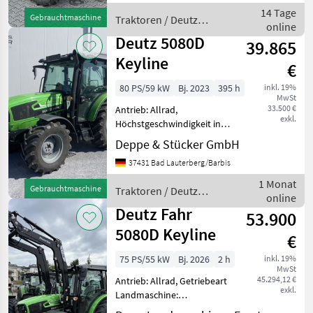
540/540E,
14 Tage
Gebrauchtmaschine
Traktoren / Deutz
Höchstgeschwindigkeit in
online
Fahr
km/h: 40 km/h, Aufladung:
Deutz 5080D
39.865
Turbola
Keyline
€
80 PS/59 kW
Bj. 2023
395 h
inkl. 19%
MwSt
33.500 €
Antrieb: Allrad,
exkl.
Höchstgeschwindigkeit in
km/h: 40 km/h, Plattform:
Deppe & Stücker GmbH
Kabine,
37431 Bad Lauterberg/Barbis
Zapfwellendrehzahl:
540/750/1000 Auspuff nach
1 Monat
Gebrauchtmaschine
Traktoren / Deutz
oben am A-Pfosten,
online
Fahr
Außenbestätigung
Deutz Fahr
53.900
Heckkrafth
5080D Keyline
€
75 PS/55 kW
Bj. 2026
2 h
inkl. 19%
MwSt
45.294,12 €
Antrieb: Allrad, Getriebeart
exkl.
Landmaschine:
Schaltgetriebe, Plattform: