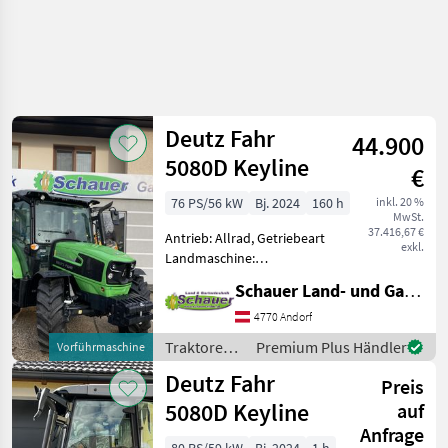
Deutz Fahr
44.900
5080D Keyline
€
76 PS/56 kW
Bj. 2024
160 h
inkl. 20 %
MwSt.
37.416,67 €
Antrieb: Allrad, Getriebeart
exkl.
Landmaschine:
Schaltgetriebe, Plattform:
Schauer Land- und Gartentechnik GmbH
Kabine,
Zapfwellendrehzahl:
4770 Andorf
540/540E/1000,
Traktoren /
Premium Plus Händler
Vorführmaschine
Höchstgeschwindigkeit in
Deutz Fahr
Deutz Fahr
km/h: 40 km/h, Aufladung:
Preis
Turbol
5080D Keyline
auf
Anfrage