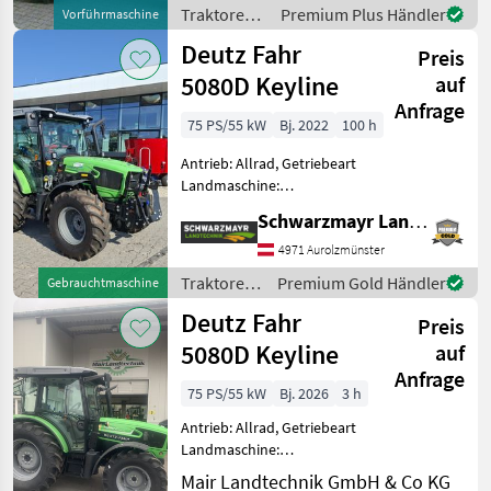
540/540E/1000,
Traktoren /
Premium Plus Händler
Vorführmaschine
Höchstgeschwindigkeit in
Deutz Fahr
Deutz Fahr
km/h: 40 km/h, Aufladung:
Preis
Turbol
5080D Keyline
auf
Anfrage
75 PS/55 kW
Bj. 2022
100 h
Antrieb: Allrad, Getriebeart
Landmaschine:
Lastschaltgetriebe,
Schwarzmayr Landtechnik GmbH - Aurolzmünster
Plattform: Kabine,
Zapfwellendrehzahl:
4971 Aurolzmünster
540/540E,
Traktoren
Premium Gold Händler
Gebrauchtmaschine
Höchstgeschwindigkeit in
/ Deutz
Deutz Fahr
km/h: 40 km/h, Aufladung:
Preis
Fahr
Turbola
5080D Keyline
auf
Anfrage
75 PS/55 kW
Bj. 2026
3 h
Antrieb: Allrad, Getriebeart
Landmaschine:
Lastschaltgetriebe,
Mair Landtechnik GmbH & Co KG