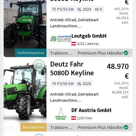
€
75 PS/55 kW
Bj. 2024
40 h
inkl. 20 %
MwSt.
46.250 €
Antrieb: Allrad, Getriebeart
exkl.
Landmaschine:
Lastschaltgetriebe,
Leutgeb GmbH
Plattform: Kabine,
Zapfwellendrehzahl:
4252 Liebenau
540/750/1000,
Traktoren /
Premium Plus Händler
Vorführmaschine
Höchstgeschwindigkeit in
Deutz Fahr
Deutz Fahr
km/h: 40 km/h, Aufladung:
48.970
Tur
5080D Keyline
€
76 PS/56 kW
Bj. 2026
inkl. 20 %
MwSt.
40.808,33 €
Antrieb: Allrad, Getriebeart
exkl.
Landmaschine:
Lastschaltgetriebe,
DF Austria GmbH
Plattform: Kabine,
Zapfwellendrehzahl:
1230 Wien
540/540E/1000,
Traktoren /
Premium Plus Händler
Neumaschine
Höchstgeschwindigkeit in
Deutz Fahr