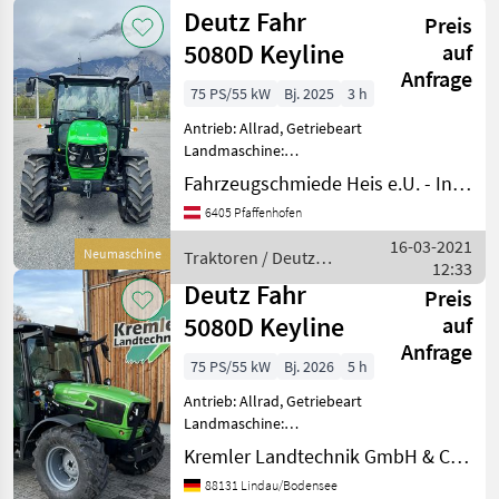
Deutz Fahr
Deutz Fahr
km/h: 40 km/h, Aufladung:
Preis
Turbola
5080D Keyline
auf
Anfrage
75 PS/55 kW
Bj. 2025
3 h
Antrieb: Allrad, Getriebeart
Landmaschine:
Schaltgetriebe, Plattform:
Fahrzeugschmiede Heis e.U. - Inh. Johannes Heis
Kabine,
6405 Pfaffenhofen
Zapfwellendrehzahl:
540/750/1000,
16-03-2021
Neumaschine
Traktoren / Deutz
Höchstgeschwindigkeit in
12:33
Fahr
km/h: 40 km/h, Aufladung:
Deutz Fahr
Preis
Turbola
5080D Keyline
auf
Anfrage
75 PS/55 kW
Bj. 2026
5 h
Antrieb: Allrad, Getriebeart
Landmaschine:
Lastschaltgetriebe,
Kremler Landtechnik GmbH & Co.KG
Plattform: Kabine,
88131 Lindau/Bodensee
Zapfwellendrehzahl: