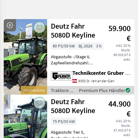
Suche
verfeinern
Deutz Fahr
59.900
Kategorie
Land
Filter
5
5080D Keyline
€
23
80 PS/59 kW
Bj. 2026
3 h
inkl. 20 %
AKTUELLER
Zurücksetzen
Ergebnisse
MwSt.
PFAD
49.916,67 €
anzeigen
Abgasstufe: -/Stage V,
exkl.
Landtechnik
Zapfwellendrehzahl:
540/1000, Aufladung:
Traktoren
Technikcenter Gruber GmbH
Turbolader mit
Standard
Ladeluftkühlung,
9300 St. Veit an der Glan
Traktoren
Höchstgeschwindigkeit in
Traktoren /
Premium Plus Händler
Neumaschine
Deutz
km/h: 40 km/h, Getriebeart
Deutz Fahr
Fahr
Deutz Fahr
Landmaschine: Lastsch
44.900
5080d
5080D Keyline
Keyline
€
75 PS/55 kW
inkl. 20 %
KATEGORIE
MwSt.
WÄHLEN
37.416,67 €
Abgasstufe: Tier 5,
exkl.