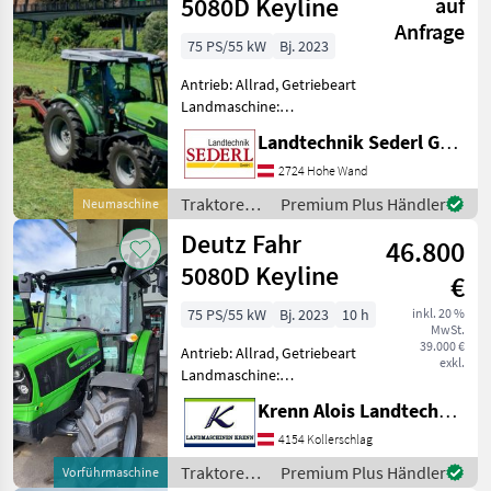
5080D Keyline
auf
Anfrage
75 PS/55 kW
Bj. 2023
Antrieb: Allrad, Getriebeart
Landmaschine:
Lastschaltgetriebe,
Landtechnik Sederl GmbH
Plattform: Kabine,
Zapfwellendrehzahl:
2724 Hohe Wand
540/540E,
Traktoren /
Premium Plus Händler
Neumaschine
Höchstgeschwindigkeit in
Deutz Fahr
Deutz Fahr
km/h: 40 km/h, Aufladung:
46.800
Turbola
5080D Keyline
€
75 PS/55 kW
Bj. 2023
10 h
inkl. 20 %
MwSt.
39.000 €
Antrieb: Allrad, Getriebeart
exkl.
Landmaschine:
Schaltgetriebe, Plattform:
Krenn Alois Landtechnik GmbH
Kabine,
Zapfwellendrehzahl:
4154 Kollerschlag
540/750/1000,
Traktoren /
Premium Plus Händler
Vorführmaschine
Höchstgeschwindigkeit in