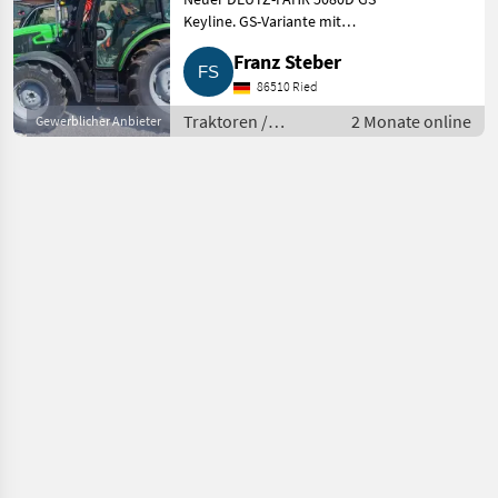
Keyline. GS-Variante mit
Powershuttle (einstellbar),
Franz Steber
Lastschaltung, el. Allrad-,
Differential- und
86510 Ried
Zapfwellenschaltung. 3x dw
Traktoren /
2 Monate online
Gewerblicher Anbieter
Stg. 1x frei
Standard
Traktoren