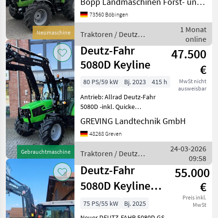
Bopp Landmaschinen Forst- und Gartentechnik e.K.
Kabine,
73560 Böbingen
Zapfwellendrehzahl:
540/540E/1000,
1 Monat
Neumaschine
Traktoren / Deutz
Höchstgeschwindigkeit in
online
Fahr
km/h: 40 km/h, Aufladung:
Deutz-Fahr
47.500
Turbol
5080D Keyline
€
80 PS/59 kW
Bj. 2023
415 h
MwSt nicht
ausweisbar
Antrieb: Allrad Deutz-Fahr
5080D -inkl. Quicke
Frontlader MAS325210 Preis
GREVING Landtechnik GmbH
gilt für vorhandenen
48268 Greven
Zustand. Angebot
freibleibend. Irrtümer,
24-03-2026
Gebrauchtmaschine
Traktoren / Deutz
Änderungen und
09:58
Fahr
Zwischenverk
Deutz-Fahr
55.000
5080D Keyline
€
GS
Preis inkl.
75 PS/55 kW
Bj. 2025
MwSt
Neuer DEUTZ-FAHR 5080D GS