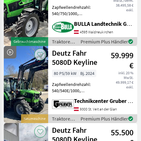
MwSt./Verm.
MARKTPLATZ
38.495,58 €
Zapfwellendrehzahl:
exkl.
540/750/1000,
Marktplatz
Händlerangebote
Kleinanzeigen
Anhängevorrichtung:
BULLA Landtechnik GmbH
automatisch, Abgasstufe:
Tier 5,
4595 Waldneukirchen
Höchstgeschwindigkeit in
Traktoren /
Premium Plus Händler
Gebrauchtmaschine
km/h: 40 km/h, Getriebeart
Deutz Fahr
Deutz Fahr
Landmaschine:
59.999
Schaltgetriebe, P
5080D Keyline
€
80 PS/59 kW
Bj. 2024
inkl. 20 %
MwSt.
49.999,17 €
Zapfwellendrehzahl:
exkl.
540/540E/1000,
Höchstgeschwindigkeit in
Technikcenter Gruber GmbH
km/h: 40 km/h, Getriebeart
Landmaschine:
9300 St. Veit an der Glan
Lastschaltgetriebe,
Traktoren /
Premium Plus Händler
Neumaschine
Plattform: Kabine,
Deutz Fahr
Deutz Fahr
Aufladung: Turbolader mit
55.500
Lad
5080D Keyline