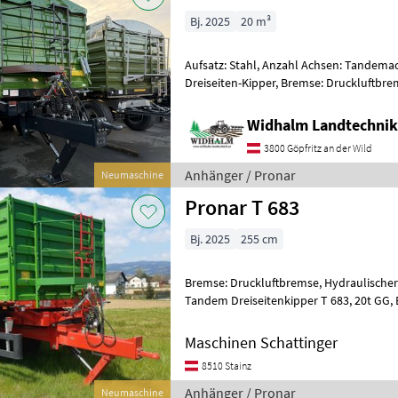
Bj. 2025
20 m³
Aufsatz: Stahl, Anzahl Achsen: Tandemac
Dreiseiten-Kipper, Bremse: Druckluftbr
Typenschein, Hydraulischer Stützfuß, P
Widhalm Landtechni
3800 Göpfritz an der Wild
Anhänger / Pronar
Neumaschine
Pronar T 683
Bj. 2025
255 cm
Bremse: Druckluftbremse, Hydraulischer
Tandem Dreiseitenkipper T 683, 20t GG, Breitreifen 560/65 R 22.5,
Planenpaket mit Stehpodest, 2 Leiter D
Maschinen Schattinger
8510 Stainz
Anhänger / Pronar
Neumaschine