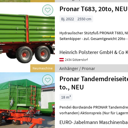
Pronar T683, 20to, NEU
Bj. 2022
2550 cm
Hydraulischer Stützfuß PRONAR T683, NEUFAHRZEUG - Tandem-3-
Seitenkipper - zul. Gesamtgewicht 20to -
und Obenanhängung (Zugöse 40)
Heinrich Polsterer GmbH & Co 
2434 Götzendorf
Anhänger / Pronar
Neumaschine
Pronar Tandemdreiseit
to., NEU
18 m³
Pendel-Bordwände PRONAR Tandemdreise
vorhanden) Aktionspreis (Nur für Lagermaschinen gültig, solange der
Vorrat reicht) EUR 28.875, -- zzgl. 19
EURO-Jabelmann Maschinenb