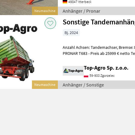
49847 Itterbeck
Anhänger / Pronar
Neumaschine
Sonstige Tandemanhän
Bj. 2024
Anzahl Achsen: Tandemachser, Bremse:
PRONAR T683 - Preis ab 25999 € netto Technische Daten: Zul.
Gesamtgewicht: 20000 [kg] Eigen
Top-Agro Sp. z.o.o.
59-900 Zgorzelec
Anhänger / Sonstige
Neumaschine