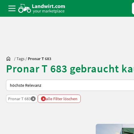
/
Tags
/
Pronar T 683
Pronar T 683 gebraucht ka
So wird auf Landwirt.com sortiert
x
x
Pronar T 683
alle Filter löschen