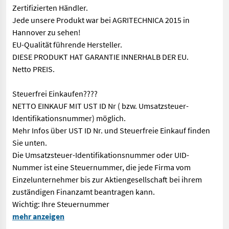
Zertifizierten Händler.
Jede unsere Produkt war bei AGRITECHNICA 2015 in
Hannover zu sehen!
EU-Qualität führende Hersteller.
DIESE PRODUKT HAT GARANTIE INNERHALB DER EU.
Netto PREIS.
Steuerfrei Einkaufen????
NETTO EINKAUF MIT UST ID Nr ( bzw. Umsatzsteuer-
Identifikationsnummer) möglich.
Mehr Infos über UST ID Nr. und Steuerfreie Einkauf finden
Sie unten.
Die Umsatzsteuer-Identifikationsnummer oder UID-
Nummer ist eine Steuernummer, die jede Firma vom
Einzelunternehmer bis zur Aktiengesellschaft bei ihrem
zuständigen Finanzamt beantragen kann.
Wichtig: Ihre Steuernummer
Anhänger PRONAR T683 - Preis ab 25999 € netto Technische Date
mehr anzeigen