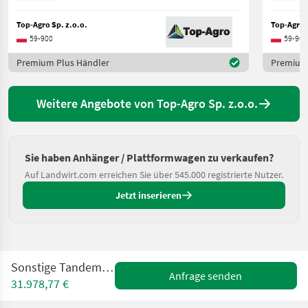
Top-Agro Sp. z.o.o.
Top-Agro S
59-900
59-900
Premium Plus Händler
Premium 
Weitere Angebote von Top-Agro Sp. z.o.o.
Sie haben Anhänger / Plattformwagen zu verkaufen?
Auf Landwirt.com erreichen Sie über 545.000 registrierte Nutzer.
Jetzt inserieren
Sonstige Tandemanhänger T683
Anfrage senden
31.978,77 €