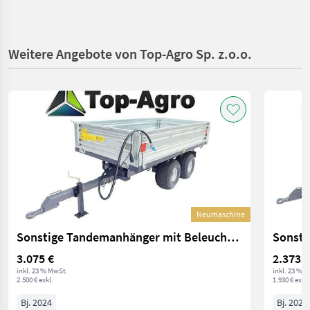
Weitere Angebote von Top-Agro Sp. z.o.o.
Neumaschine
Sonstige Tandemanhänger mit Beleuchtung und Kipper 2,5t N
3.075 €
2.373,9
inkl. 23 % MwSt.
inkl. 23 % 
2.500 € exkl.
1.930 € exkl.
Bj. 2024
Bj. 2024