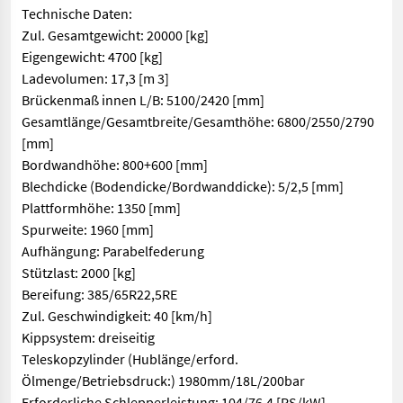
Technische Daten:
Zul. Gesamtgewicht: 20000 [kg]
Eigengewicht: 4700 [kg]
Ladevolumen: 17,3 [m 3]
Brückenmaß innen L/B: 5100/2420 [mm]
Gesamtlänge/Gesamtbreite/Gesamthöhe: 6800/2550/2790
[mm]
Bordwandhöhe: 800+600 [mm]
Blechdicke (Bodendicke/Bordwanddicke): 5/2,5 [mm]
Plattformhöhe: 1350 [mm]
Spurweite: 1960 [mm]
Aufhängung: Parabelfederung
Stützlast: 2000 [kg]
Bereifung: 385/65R22,5RE
Zul. Geschwindigkeit: 40 [km/h]
Kippsystem: dreiseitig
Teleskopzylinder (Hublänge/erford.
Ölmenge/Betriebsdruck:) 1980mm/18L/200bar
Erforderliche Schlepperleistung: 104/76,4 [PS/kW]