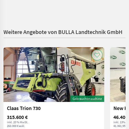
Weitere Angebote von BULLA Landtechnik GmbH
Gebrauchtmaschine
Claas Trion 730
New Ho
315.600 €
46.400
inkl. 20 % MwSt.
inkl. 13% M
263.000 € exkl.
41.061,95 € 