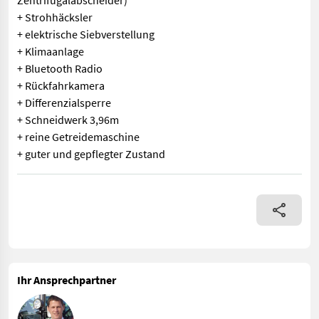
Zentrifugalabscheider)
+ Strohhäcksler
+ elektrische Siebverstellung
+ Klimaanlage
+ Bluetooth Radio
+ Rückfahrkamera
+ Differenzialsperre
+ Schneidwerk 3,96m
+ reine Getreidemaschine
+ guter und gepflegter Zustand
NEW HOLLAND Mähdrescher TC 5070 + Bj. 2014 + 1735 Motorstund
Ihr Ansprechpartner