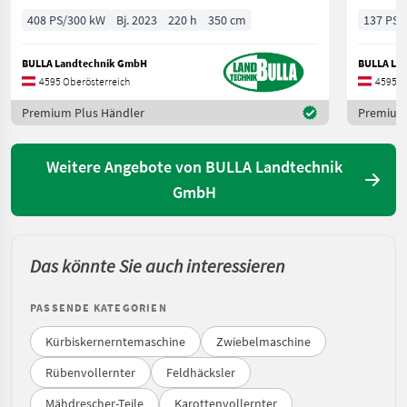
408 PS/300 kW
Bj. 2023
220 h
350 cm
137 PS/
BULLA Landtechnik GmbH
BULLA La
4595 Oberösterreich
4595 O
Premium Plus Händler
Premium 
Weitere Angebote von BULLA Landtechnik
GmbH
Das könnte Sie auch interessieren
PASSENDE KATEGORIEN
Kürbiskernerntemaschine
Zwiebelmaschine
Rübenvollernter
Feldhäcksler
Mähdrescher-Teile
Karottenvollernter