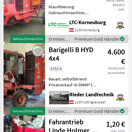
MwSt./Verm.
964,60 €
Klassifizierung:
exkl.
Gebrauchtmaschine;
Anzahl Reihen: 1;
LTC-Korneuburg
Elektrohydraulische
Bedienung: Ja;
2100 Korneuburg
Deichsellenkung: Ja;
Erntetechnik
Premium Gold Händler
Gebrauchtmaschine
Lenkautomatik: Ja; Bunker
Ackerbau /
Barigelli B HYD
bzw. Überladebunker: Ja;
4.600
Barigelli
Baua
4x4
€
5752 h
MwSt nicht
ausweisbar
Bauart: selbstfahrend
Privatverkauf +6-50#99*19-
783 Erntetechnik Ackerbau
Rieder Landtechnik
Rübenvollernter
2135 Kottingneusiedl
Erntetechnik
Premium Gold Händler
Gebrauchtmaschine
Ackerbau /
Fahrantrieb
1,20 €
Barigelli
Linde Holmer,
inkl. 20 %