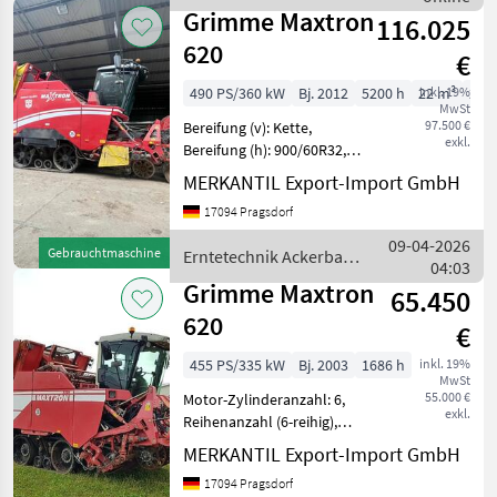
/ Holmer
Grimme Maxtron
116.025
620
€
490 PS/360 kW
Bj. 2012
5200 h
22 m³
inkl. 19%
22 l
MwSt
97.500 €
Bereifung (v): Kette,
exkl.
Bereifung (h): 900/60R32,
Geschwindigkeit: 25 km/h,
MERKANTIL Export-Import GmbH
Reihen- / Körperabstand: 75
17094 Pragsdorf
cm, Flächenleistung: 3700
ha, Arbeitsscheinwerfer 2x
09-04-2026
Gebrauchtmaschine
Erntetechnik Ackerbau
hinte
04:03
/ Grimme
Grimme Maxtron
65.450
620
€
455 PS/335 kW
Bj. 2003
1686 h
inkl. 19%
MwSt
55.000 €
Motor-Zylinderanzahl: 6,
exkl.
Reihenanzahl (6-reihig),
Hydrostatischer Antrieb,
MERKANTIL Export-Import GmbH
Kamera /
17094 Pragsdorf
Videoüberwachung,