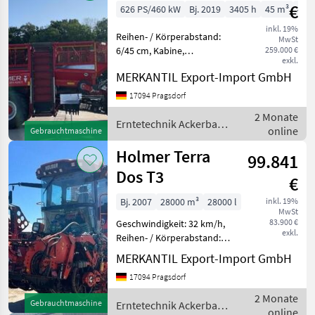
€
626 PS/460 kW
Bj. 2019
3405 h
45 m³
45 l
inkl. 19%
Reihen- / Körperabstand:
MwSt
6/45 cm, Kabine,
259.000 €
exkl.
Klimaanlage - manuell,
MERKANTIL Export-Import GmbH
Rundumleuchte ________ 6
reihig, 45cm
17094 Pragsdorf
Reihenabstand,
2 Monate
Kombihäcksler mit
Erntetechnik Ackerbau
online
Gebrauchtmaschine
Blattauswurf, automatische
/ Holmer
Holmer Terra
99.841
Dos T3
€
Bj. 2007
28000 m³
28000 l
inkl. 19%
MwSt
83.900 €
Geschwindigkeit: 32 km/h,
exkl.
Reihen- / Körperabstand:
45-50 cm, Flächenleistung:
MERKANTIL Export-Import GmbH
4220 ha, Reihenanzahl (6-
17094 Pragsdorf
reihig), Autopilot, Kabine,
Klimaanlage - manuell,
2 Monate
Gebrauchtmaschine
Erntetechnik Ackerbau
Rund
online