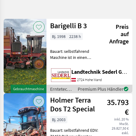
Suche
verfeinern
Barigelli B 3
Preis
Kategorie
Land
Filter
3
auf
Bj. 1998
2238 h
Anfrage
22
AKTUELLER
Zurücksetzen
Ergebnisse
Bauart: selbstfahrend
PFAD
anzeigen
Maschine ist in einen
Landtechnik
Technisch sehr guten
Zustand - wenig Stunden , ..
Erntetechnik
Landtechnik Sederl GmbH
Ackerbau
automatische Lenkung mit
2724 Hohe Wand
Reihentaster Reihensucher
Ruebenvollernter
Hektarzähler Rüt
Erntetechnik
Premium Plus Händler
Gebrauchtmaschine
Ackerbau /
KATEGORIE
Holmer Terra
WÄHLEN
35.793
Barigelli
Dos T2 Special
€
Barigelli
8
Bj. 2003
inkl. 20 %
MwSt.
Grimme
4
29.827,50 €
Bauart: selbstfahrend EDV:
exkl.