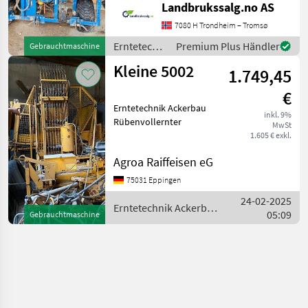
Landbrukssalg.no AS
Sie auf Anfrage die
Referenznummer an: 6631
7080 H Trondheim – Tromsø
Siehe
Erntetechnik
Premium Plus Händler
Gebrauchtmaschine
en.landbrukssalg.no/6631
Ackerbau /
Kleine 5002
für weite
1.749,45
Sonstige
€
Erntetechnik Ackerbau
inkl. 9%
Rübenvollernter
MwSt
1.605 € exkl.
Agroa Raiffeisen eG
75031 Eppingen
24-02-2025
Erntetechnik Ackerbau
05:09
Gebrauchtmaschine
/ Kleine