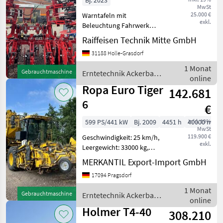
Bj. 2023
MwSt
25.000 €
Warntafeln mit
exkl.
Beleuchtung Fahrwerk
Erntetechnik Ackerbau
Raiffeisen Technik Mitte GmbH
Rübenvollernter
31188 Holle-Grasdorf
1 Monat
Gebrauchtmaschine
Erntetechnik Ackerbau /
online
Lemken
Ropa Euro Tiger
142.681
6
€
599 PS/441 kW
Bj. 2009
4451 h
40000 m³
inkl. 19%
MwSt
119.900 €
Geschwindigkeit: 25 km/h,
exkl.
Leergewicht: 33000 kg,
Länge: 1495 cm, Höhe: 400
MERKANTIL Export-Import GmbH
cm, Breite: 300 cm, Reihen- /
17094 Pragsdorf
Körperabstand: 50 cm,
Reihenanzahl (6-reihig),
1 Monat
Gebrauchtmaschine
Erntetechnik Ackerbau
Autopi
online
/ Ropa
Holmer T4-40
308.210