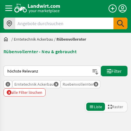
Angebote durchsuchen
/
Erntetechnik Ackerbau
/
Rübenvollernter
Rübenvollernter - Neu & gebraucht
So wird auf Landwirt.com sortiert
Filter
x
x
x
Erntetechnik Ackerbau
Ruebenvollernter
x
alle Filter löschen
Liste
Raster