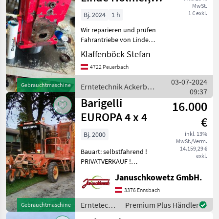
MwSt.
Claas, Krone
1 € exkl.
Bj. 2024
1 h
Wir reparieren und prüfen
Fahrantriebe von Linde
Bosch Rexroth Sauer
Klaffenböck Stefan
Danfoss für alle
4722 Peuerbach
Erntemaschinen wie Claas
Krone Fendt Holmer New
03-07-2024
Gebrauchtmaschine
Erntetechnik Ackerbau
Holland Erntetechnik
09:37
/ Holmer
Ackerbau R
Barigelli
16.000
EUROPA 4 x 4
€
Bj. 2000
inkl. 13%
MwSt./Verm.
14.159,29 €
Bauart: selbstfahrend !
exkl.
PRIVATVERKAUF !
Zentralschmieranlage
Januschkowetz GmbH.
Lenkautomat 45 cm
Momentan - 50 cm möglich
3376 Ennsbach
Links hinten
Erntetechnik
Premium Plus Händler
Gebrauchtmaschine
Drillingsbereifung
Ackerbau /