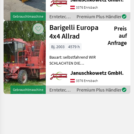
Zustand! Angebot
freibleibend, Irrtümer,
3376 Ennsbach
Änderungen und Zwischen
Erntetechnik
Premium Plus Händler
Gebrauchtmaschine
Ackerbau /
Barigelli Europa
Preis
Barigelli
4x4 Allrad
auf
Anfrage
Bj. 2003
4579 h
Bauart: selbstfahrend WIR
SCHLACHTEN DIE
MASCHINE !!!!! Bunker und
Januschkowetz GmbH.
Vorderräder sind schon
weg!!! Standort Ennsbach.
3376 Ennsbach
2-reihiger Rübenvollernter,
Erntetechnik
Premium Plus Händler
Gebrauchtmaschine
Tasträder, 8m3 Bun
Ackerbau /
Barigelli