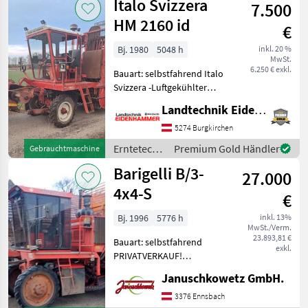
Italo Svizzera
Einsatzbereit Stand
7.500
Barigelli
HM 2160 id
€
Bj. 1980
5048 h
inkl. 20 %
MwSt.
6.250 € exkl.
Bauart: selbstfahrend Italo
Svizzera -Luftgekühlter
Motor -20km/h -2 reihig -
Landtechnik Eidenhammer GmbH
Maschine ist im guten
zustand -Bereifung: 9.5R36
5274 Burgkirchen
8.00-20 +++STANDORT
Erntetechnik
Premium Gold Händler
Gebrauchtmaschine
BURGKIRCHE
Ackerbau /
Barigelli B/3-
27.000
Italo
Svizzera
4x4-S
€
Bj. 1996
5776 h
inkl. 13%
MwSt./Verm.
23.893,81 €
Bauart: selbstfahrend
exkl.
PRIVATVERKAUF!
Rübenroder Barigelli B/3-
Januschkowetz GmbH.
4x4-S 192kW/261PS
Betr.Std.: 5776 Baujahr:
3376 Ennsbach