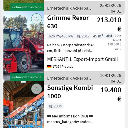
Zentralschmierung
25-02-2026
Gebrauchtmaschine
Erntetechnik Ackerbau
________ Eigene
04:01
/ Grimme
Bordhydraulik Elektrohyd
Grimme Rexor
213.010
630
€
626 PS/460 kW
Bj. 2017
45 m³
45 l
inkl. 19%
MwSt
179.000 €
Reihen- / Körperabstand: 45
exkl.
cm, Reihenanzahl (6-reihig),
Hydrostatischer Antrieb,
MERKANTIL Export-Import GmbH
Kabine, Klimaanlage -
17094 Pragsdorf
manuell, Rundumleuchte,
Bunker bzw.
10-01-2026
Gebrauchtmaschine
Erntetechnik Ackerbau
Überladebunker ____
04:01
/ Grimme
Sonstige Kombi
19.400
1000
€
Bj. 2004
== Mer informasjon (NO) ==
mascus_kategorie: andere
erntebetriebe Bitte geben