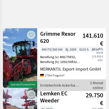
Grimme Rexor
141.610
620
€
490 PS/360 kW
Bj. 2009
6210 h
20 m³
inkl. 19%
20 l
MwSt
119.000 €
Bereifung (v): 800/75R32,
exkl.
Bereifung (h): 1050/50R32,
Flächenleistung: 5310 ha,
MERKANTIL Export-Import GmbH
Reihenanzahl (6-reihig),
17094 Pragsdorf
Kabine, Klimaanlage -
manuell, Rundumleuchte,
1 Monat
Gebrauchtmaschine
Erntetechnik Ackerbau /
Hektarzä
online
Grimme
Lemken EC
29.750
Weeder
€
inkl. 19%