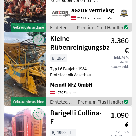
73452 Rübenvollernter -
Holmer
4
mit 6 Reihen, - mit 2 Stk.
AGXOR Vertriebsgesellschaft Ost GmbH
Reifen hinten neu, - mit
Kleine
2
Elevator teilweise erneuert,
2111 Harmannsdorf-Rückersdorf
- mit Intergral Schläg
Erntetechnik
Premium Gold Händler
Gebrauchtmaschine
Italo Svizzera
1
Ackerbau /
Kleine
3.360
Holmer
Lemken
1
Rübenreinigungsband
€
Alle 8
Bj. 1984
inkl. 20 %
anzeigen
MwSt.
2.800 € exkl.
Typ L6 Baujahr 1984
MARKTPLATZ
Erntetechnik Ackerbau
Rübenvollernter
Marktplatz
Händlerangebote
Meindl NFZ GmbH
Kleinanzeigen
4070 Eferding
Erntetechnik
Premium Plus Händler
Gebrauchtmaschine
Ackerbau /
Barigelli Collina-
1.090
Kleine
E
€
Bj. 1990
1 h
inkl. 13%