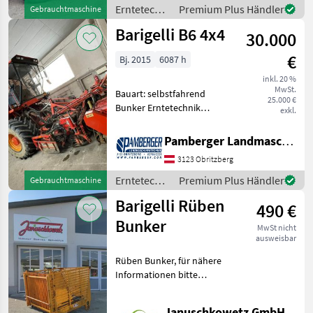
1996 Ausstattung:
Erntetechnik
Premium Plus Händler
Gebrauchtmaschine
automatische Lenkung mit
Ackerbau /
Barigelli B6 4x4
Reihentas
30.000
Barigelli
€
Bj. 2015
6087 h
inkl. 20 %
MwSt.
Bauart: selbstfahrend
25.000 €
Bunker Erntetechnik
exkl.
Ackerbau Rübenvollernter
Pamberger Landmaschinentechnik GmbH
3123 Obritzberg
Erntetechnik
Premium Plus Händler
Gebrauchtmaschine
Ackerbau /
Barigelli Rüben
490 €
Barigelli
Bunker
MwSt nicht
ausweisbar
Rüben Bunker, für nähere
Informationen bitte
telefonisch bei uns melden.
Preis gilt für aktuellen
Januschkowetz GmbH.