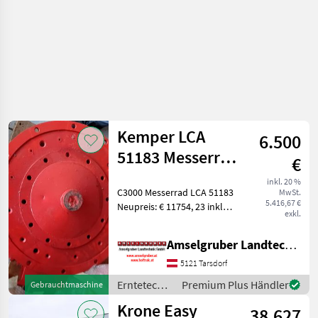
Kemper LCA
6.500
51183 Messerrad
€
C3000
inkl. 20 %
C3000 Messerrad LCA 51183
MwSt.
5.416,67 €
Neupreis: € 11754, 23 inkl
exkl.
Mwst Erntetechnik
Ackerbau Feldhäcksler
Amselgruber Landtechnik GmbH
5121 Tarsdorf
Erntetechnik
Premium Plus Händler
Gebrauchtmaschine
Ackerbau /
Krone Easy
38.627
Kemper