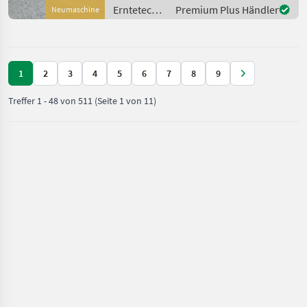
Originalen Champion 1200
Erntetechnik
Premium Plus Händler
Neumaschine
sehr ähnlich Front,
Ackerbau /
Sonstige
1
2
3
4
5
6
7
8
9
Treffer
1
-
48
von
511
(Seite 1 von 11)