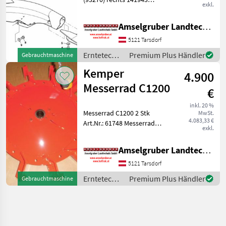
exkl.
(93271) Neupreis: €1565, 62
/ Stk Stk € 1100, 00
Amselgruber Landtechnik GmbH
Erntetechnik Ackerbau
Feldhäcksler
5121 Tarsdorf
Erntetechnik
Premium Plus Händler
Gebrauchtmaschine
Ackerbau /
Kemper
4.900
Kemper
Messerrad C1200
€
inkl. 20 %
Messerrad C1200 2 Stk
MwSt.
4.083,33 €
Art.Nr.: 61748 Messerrad
exkl.
€4900 ( Neupreis : € 8829,
09) 1 Stk Art.Nr.: 69280
Amselgruber Landtechnik GmbH
Messerrad komplett € 7000
( nicht bestellbar)
5121 Tarsdorf
Erntetechnik Ac
Erntetechnik
Premium Plus Händler
Gebrauchtmaschine
Ackerbau /
Kemper