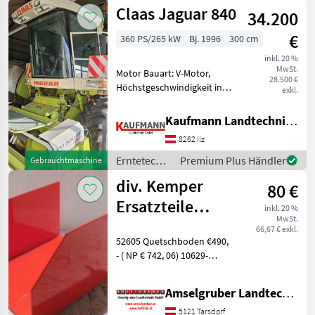
Ackerbau /
Claas Jaguar 840
34.200
New
Holland
€
360 PS/265 kW
Bj. 1996
300 cm
inkl. 20 %
MwSt.
Motor Bauart: V-Motor,
28.500 €
Höchstgeschwindigkeit in
exkl.
km/h: 30 km/h, Bauart:
selbstfahrend,
Kaufmann Landtechnik GmbH
Auswurfbogen Drehwinkel
8262 Ilz
(Grad): 180, Klimaanlage,
Kabine, Beleuchtung
Erntetechnik
Premium Plus Händler
Gebrauchtmaschine
Privatverkauf i
Ackerbau /
div. Kemper
80 €
Claas
Ersatzteile
inkl. 20 %
MwSt.
LAGERABVERKAUF
66,67 € exkl.
52605 Quetschboden €490,
- ( NP € 742, 06) 10629-
LCA123941 Blech €80 ( NP €
112, 55) 58269-106463
Amselgruber Landtechnik GmbH
Häckselgehäuse C2200 €
850, - ( NP € 1445, 39) 54317-
5121 Tarsdorf