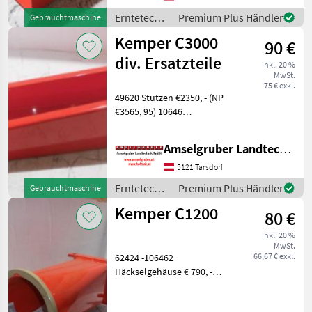
106436 Schutzdec
Erntetechnik
Premium Plus Händler
Gebrauchtmaschine
Ackerbau /
Kemper C3000
90 €
Kemper
div. Ersatzteile
inkl. 20 %
MwSt.
75 € exkl.
49620 Stutzen €2350, - (NP
€3565, 95) 10646
Häckselgehäuse Heck €
1200, - ( NP €1978, 77) 51818
Amselgruber Landtechnik GmbH
Wechselboden €250, - (NP
€473, 44) 61492 Schutzblech
5121 Tarsdorf
€90, - (NP € 145, 44)
Erntetechnik
Premium Plus Händler
Gebrauchtmaschine
Ackerbau /
Kemper C1200
80 €
Kemper
inkl. 20 %
MwSt.
66,67 € exkl.
62424 -106462
Häckselgehäuse € 790, -
(NP€1393, 53) 63311
Stutzen € 550, - (NP € 865,