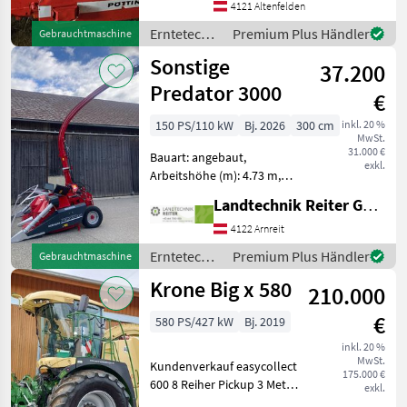
4121 Altenfelden
Erntetechnik
Premium Plus Händler
Gebrauchtmaschine
Ackerbau /
Sonstige
37.200
Pöttinger
Predator 3000
€
150 PS/110 kW
Bj. 2026
300 cm
inkl. 20 %
MwSt.
31.000 €
Bauart: angebaut,
exkl.
Arbeitshöhe (m): 4.73 m,
Körnerprozessor
Landtechnik Reiter GmbH.
Maishäcksler Predator 3000
der Maishäcksler sieht
4122 Arnreit
ähnlich aus wie der
Erntetechnik
Premium Plus Händler
Gebrauchtmaschine
"Kemper Champion 3000"
Ackerbau /
Krone Big x 580
ein p
210.000
Sonstige
€
580 PS/427 kW
Bj. 2019
inkl. 20 %
MwSt.
Kundenverkauf easycollect
175.000 €
600 8 Reiher Pickup 3 Meter
exkl.
1353 Trommelstunden