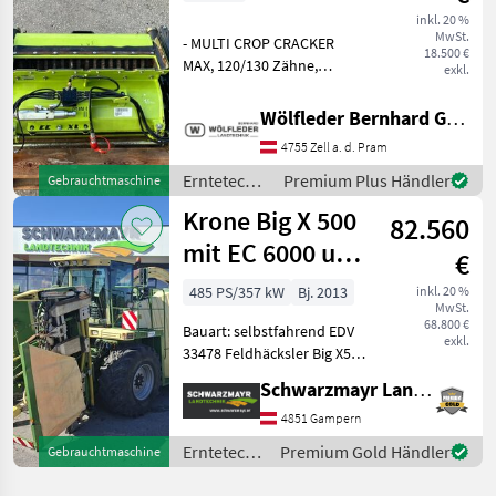
inkl. 20 %
MwSt.
- MULTI CROP CRACKER
18.500 €
MAX, 120/130 Zähne,
exkl.
hartverchromt -
Walzendurchmesser 265
Wölfleder Bernhard GmbH
mm, 7 rilliger Antrieb - 30 %
4755 Zell a. d. Pram
Drehzahldifferenz -
Einsatzschwerpunkt im
Erntetechnik
Premium Plus Händler
Gebrauchtmaschine
Schnittlängenb
Ackerbau /
Krone Big X 500
82.560
Claas
mit EC 6000 und
€
E-Flow 300
485 PS/357 kW
Bj. 2013
inkl. 20 %
MwSt.
68.800 €
Bauart: selbstfahrend EDV
exkl.
33478 Feldhäcksler Big X500
- mit 40KM/H stufenlos
Schwarzmayr Landtechnik GmbH - Gampern
Getriebe - mit Typesierung -
mit Allrad - mit
4851 Gampern
Rückfahrkamera u.
Erntetechnik
Premium Gold Händler
Gebrauchtmaschine
Turmkamera - mi
Ackerbau /