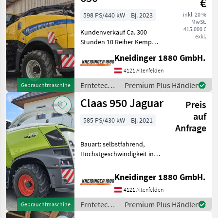
€
598 PS/440 kW
Bj. 2023
inkl. 20 %
MwSt.
415.000 €
Kundenverkauf Ca. 300
exkl.
Stunden 10 Reiher Kemper
Maisvorsatz Allrad Cracker
Kneidinger 1880 GmbH.
Erntetechnik Ackerbau
Feldhäcksler
4121 Altenfelden
Erntetechnik
Premium Plus Händler
Gebrauchtmaschine
Ackerbau /
Claas 950 Jaguar
Preis
New
Holland
auf
585 PS/430 kW
Bj. 2021
Anfrage
Bauart: selbstfahrend,
Höchstgeschwindigkeit in
km/h: 40 km/h,
Beleuchtung,
Kneidinger 1880 GmbH.
Körnerprozessor, Kabine,
4121 Altenfelden
Klimaanlage,
Metalldetektor,
Erntetechnik
Premium Plus Händler
Gebrauchtmaschine
Rückfahrkamera 643
Ackerbau /