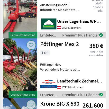
MwSt.
Ausstellungsmodell
10.750 €
Informieren Sie sichbitte
exkl.
vor Fahrt-Antritt
telefonisch, ob die
Unser Lagerhaus WHG, Kärnten, Klagenfurt
von Ihnen angefragte
9020 Klagenfurt
Maschineaktuell bei uns am
Lager steht. Wir inserieren
Erntetechnik
Premium Plus Händler
Gebrauchtmaschine
auch
Ackerbau /
Pöttinger Mex 2
380 €
Kuhn
MwSt nicht
1 cm
ausweisbar
Pöttinger Mex.
Verschiedene Mottelle ab
Preis. GW mit Aufpreis
Erntetechnik Ackerbau
Landtechnik Zechmeister GmbH & Co KG
Feldhäcksler
4792 Münzkirchen
Erntetechnik
Premium Plus Händler
Gebrauchtmaschine
Ackerbau /
Krone BIG X 530
261.600
Pöttinger