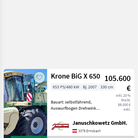
Krone
Krone BiG X 650
105.600
€
653 PS/480 kW
Bj. 2007
330 cm
inkl. 20 %
MwSt.
Bauart: selbstfahrend,
88.000 €
Auswurfbogen Drehwinkel
exkl.
(Grad): 210, Motor Bauart: V-
Motor,
Januschkowetz GmbH.
Höchstgeschwindigkeit in
3376 Ennsbach
km/h: 40 km/h, Arbeitshöhe