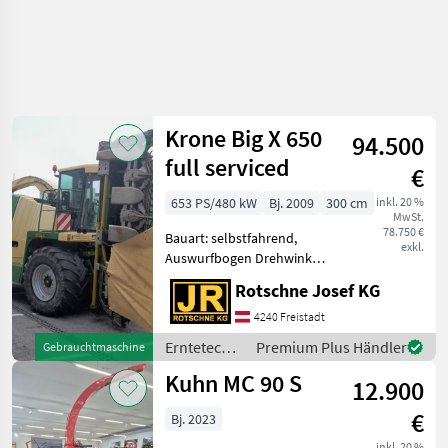
Krone Big X 650
94.500
full serviced
€
653 PS/480 kW
Bj. 2009
300 cm
inkl. 20 %
MwSt.
78.750 €
Bauart: selbstfahrend,
exkl.
Auswurfbogen Drehwinkel
(Grad): 210,
Rotschne Josef KG
Höchstgeschwindigkeit in
km/h: 40 km/h, Arbeitshöhe
4240 Freistadt
(m): 6 m, Beleuchtung,
Erntetechnik
Premium Plus Händler
Gebrauchtmaschine
Körnerprozessor, Kabine,
Ackerbau /
Kuhn MC 90 S
Klimaanlage,
12.900
Krone
€
Bj. 2023
inkl. 20 %