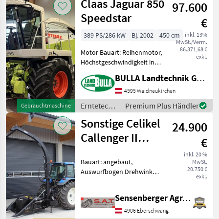
Claas Jaguar 850
bisher nur 80
97.600
Claas
Speedstar
€
389 PS/286 kW
Bj. 2002
450 cm
inkl. 13%
MwSt./Verm.
86.371,68 €
Motor Bauart: Reihenmotor,
exkl.
Höchstgeschwindigkeit in
km/h: 40 km/h, Bauart:
BULLA Landtechnik GmbH
selbstfahrend,
Auswurfbogen Drehwinkel
4595 Waldneukirchen
(Grad): 190, Komfortsitz,
Erntetechnik
Premium Plus Händler
Gebrauchtmaschine
Rückfahrkamera,
Ackerbau /
Sonstige Celikel
Einweisersitz, K
24.900
Claas
Callenger II
€
Maishäcksler-
inkl. 20 %
Bauart: angebaut,
MwSt.
NEU
20.750 €
Auswurfbogen Drehwinkel
exkl.
(Grad): 180 Neuer Celikel
Callenger 2 Maishäcksler
Sensenberger Agrar-Technik
Frühbezug bis 20 Juli-
Lieferung Anfang
4906 Eberschwang