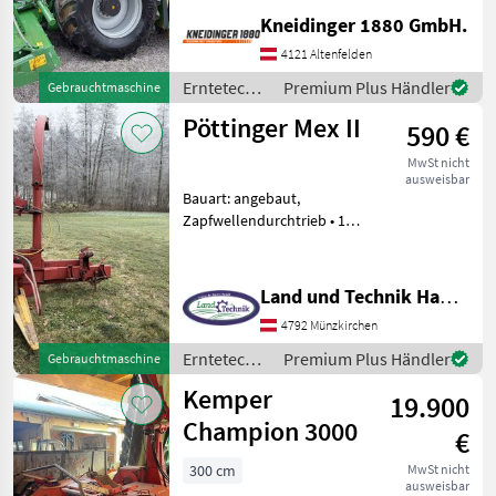
2301 Motorstunden
Kneidinger 1880 GmbH.
Erntetechnik Ackerbau
4121 Altenfelden
Feldhäcksler
Erntetechnik
Premium Plus Händler
Gebrauchtmaschine
Ackerbau /
Pöttinger Mex II
590 €
Krone
MwSt nicht
ausweisbar
Bauart: angebaut,
Zapfwellendurchtrieb • 1
reihig • verstellbarer Turm •
Anbaubbock KAT I/II • AHK
Erntetechnik Ackerbau
Land und Technik HandelsgesmbH
Feldhäcksler
4792 Münzkirchen
Erntetechnik
Premium Plus Händler
Gebrauchtmaschine
Ackerbau /
Kemper
19.900
Pöttinger
Champion 3000
€
300 cm
MwSt nicht
ausweisbar