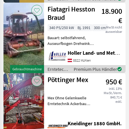
Ackerbau /
Fiatagri Hesston
18.900
Sonstige
Braud
€
340 PS/250 kW
Bj. 1991
300 cm
MwSt nicht
ausweisbar
Bauart: selbstfahrend,
Auswurfbogen Drehwinkel
(Grad): 200, Motor Bauart:
Holler Land- und Metalltechnik GmbH.
Reihenmotor,
Höchstgeschwindigkeit in
8822 Mühlen
km/h: 20 km/h, Arbeitshöhe
Erntetechnik
Premium Plus Händler
Gebrauchtmaschine
(m): 4.73 m, Beleuchtung,
Ackerbau /
Pöttinger Mex
Kabine
950 €
Hesston
inkl. 13%
MwSt./Verm.
840,71 €
Mex Ohne Gelenkwelle
exkl.
Erntetechnik Ackerbau
Feldhäcksler
Kneidinger 1880 GmbH.