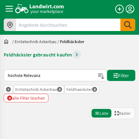
Angebote durchsuchen
/
Erntetechnik Ackerbau
/
Feldhäcksler
Feldhäcksler gebraucht kaufen
So wird auf Landwirt.com sortiert
Filter
x
x
x
Erntetechnik Ackerbau
Feldhaecksler
x
alle Filter löschen
Liste
Raster