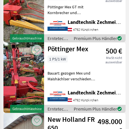
ausweisbar
Pöttinger Mex GT mit
Kornbrecher und
Hydraulischer
Landtechnik Zechmeister GmbH & Co KG
Turmverstellung.
Hochleistungsmex
4792 Münzkirchen
Erntetechnik Ackerbau
Erntetechnik
Premium Plus Händler
Gebrauchtmaschine
Feldhäcksler
Ackerbau /
Pöttinger Mex
500 €
Pöttinger
MwSt nicht
1 PS/1 kW
ausweisbar
Bauart: gezogen Mex und
Maishächlser verschiedene
Modelle Preis von 500 bis
2500 Erntetechnik Ackerbau
Landtechnik Zechmeister GmbH & Co KG
Feldhäcksler
4792 Münzkirchen
Erntetechnik
Premium Plus Händler
Gebrauchtmaschine
Ackerbau /
New Holland FR
498.000
Pöttinger
650