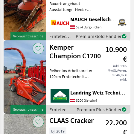
Bauart: angebaut
Ausstattung: - Heck +
Frontanbau - elektr.
MAUCH Gesellschaft m.b.H. & Co.KG
Steuerung -
Turmschwenkung
5274 Burgkirchen
hydraulisch -
Erntetechnik
Premium Gold Händler
Gebrauchtmaschine
Wurfweiteneinstellung
Ackerbau /
Kemper
elektrisch - Gelenkwelle Für
10.900
Kemper
Fra
Champion C1200
€
inkl. 13%
Reihenlos Arbeitsbreite:
MwSt./Verm.
9.646,02 €
120cm Erntetechnik
exkl.
Ackerbau Feldhäcksler
Landring Weiz Technikzentrum Süd
8200 Gleisdorf
Erntetechnik
Premium Plus Händler
Gebrauchtmaschine
Ackerbau /
CLAAS Cracker
22.200
Kemper
€
Bj. 2019