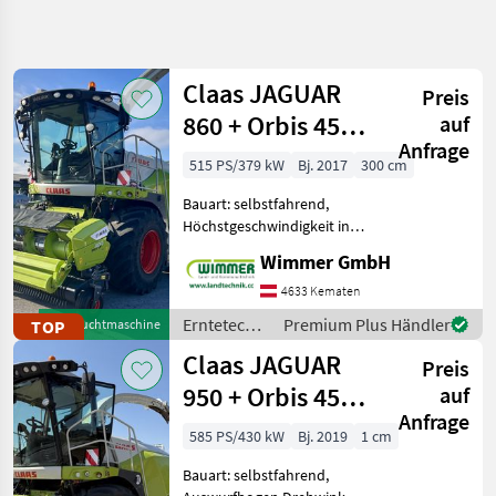
Suche
verfeinern
Claas JAGUAR
Preis
Kategorie
Land
Filter
3
860 + Orbis 450 +
auf
Anfrage
PICK UP 300 ✅
511
515 PS/379 kW
Bj. 2017
300 cm
AKTUELLER
Zurücksetzen
Ergebnisse
PFAD
anzeigen
Bauart: selbstfahrend,
Landtechnik
Höchstgeschwindigkeit in
km/h: 40 km/h,
Erntetechnik
Wimmer GmbH
Beleuchtung, Klimaanlage,
Ackerbau
Komfortsitz, Einweisersitz,
4633 Kematen
Feldhaecksler
Rückfahrkamera Komplett
Erntetechnik
Premium Plus Händler
TOP
Gebrauchtmaschine
Durchrepariert!
Ackerbau /
KATEGORIE
Claas JAGUAR
(Verschleißtei
WÄHLEN
Preis
Claas
950 + Orbis 450 +
auf
Claas
150
Anfrage
PICK UP 300 ✅
585 PS/430 kW
Bj. 2019
1 cm
John Deere
108
Bauart: selbstfahrend,