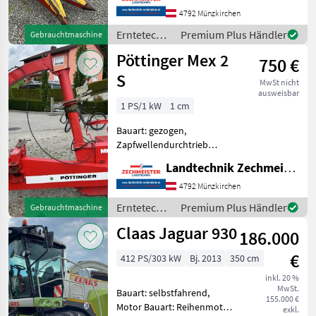
Erntetechnik Ackerbau
4792 Münzkirchen
Feldhäcksler
Erntetechnik
Premium Plus Händler
Gebrauchtmaschine
Ackerbau /
Pöttinger Mex 2
750 €
Pöttinger
S
MwSt nicht
ausweisbar
1 PS/1 kW
1 cm
Bauart: gezogen,
Zapfwellendurchtrieb
Pöttinger Mex 2 S
Landtechnik Zechmeister GmbH & Co KG
Erntetechnik Ackerbau
Feldhäcksler
4792 Münzkirchen
Erntetechnik
Premium Plus Händler
Gebrauchtmaschine
Ackerbau /
Claas Jaguar 930
186.000
Pöttinger
€
412 PS/303 kW
Bj. 2013
350 cm
inkl. 20 %
MwSt.
Bauart: selbstfahrend,
155.000 €
Motor Bauart: Reihenmotor,
exkl.