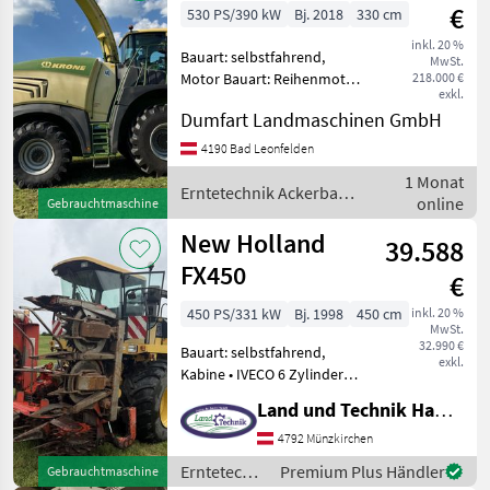
€
530 PS/390 kW
Bj. 2018
330 cm
inkl. 20 %
Bauart: selbstfahrend,
MwSt.
Motor Bauart: Reihenmotor,
218.000 €
exkl.
Höchstgeschwindigkeit in
Dumfart Landmaschinen GmbH
km/h: 40 km/h,
Beleuchtung,
4190 Bad Leonfelden
Körnerprozessor,
1 Monat
Klimaanlage, Komfortsitz,
Erntetechnik Ackerbau /
online
Gebrauchtmaschine
Metalldetektor,
Krone
Rückfahrkam
New Holland
39.588
FX450
€
450 PS/331 kW
Bj. 1998
450 cm
inkl. 20 %
MwSt.
32.990 €
Bauart: selbstfahrend,
exkl.
Kabine • IVECO 6 Zylinder
mit 450 PS • Hubraum
Land und Technik HandelsgesmbH
13798 cm3 • Kraftstofftank
790 liter • Hydrostatischer
4792 Münzkirchen
Fahrantrieb mit 4 Gänge •
Erntetechnik
Premium Plus Händler
Gebrauchtmaschine
Differentia