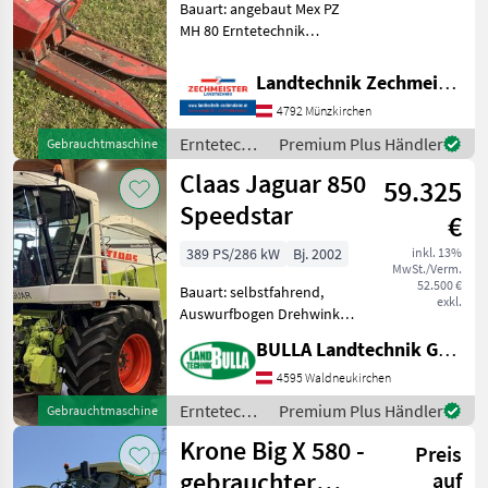
Bauart: angebaut Mex PZ
MH 80 Erntetechnik
Ackerbau Feldhäcksler
Landtechnik Zechmeister GmbH & Co KG
4792 Münzkirchen
Erntetechnik
Premium Plus Händler
Gebrauchtmaschine
Ackerbau /
Claas Jaguar 850
59.325
PZ
Speedstar
€
389 PS/286 kW
Bj. 2002
inkl. 13%
MwSt./Verm.
52.500 €
Bauart: selbstfahrend,
exkl.
Auswurfbogen Drehwinkel
(Grad): 190, Motor Bauart:
BULLA Landtechnik GmbH
Reihenmotor,
Höchstgeschwindigkeit in
4595 Waldneukirchen
km/h: 40 km/h,
Erntetechnik
Premium Plus Händler
Gebrauchtmaschine
Beleuchtung,
Ackerbau /
Krone Big X 580 -
Körnerprozessor, Kabine,
Preis
Claas
Klimaan
gebrauchter
auf