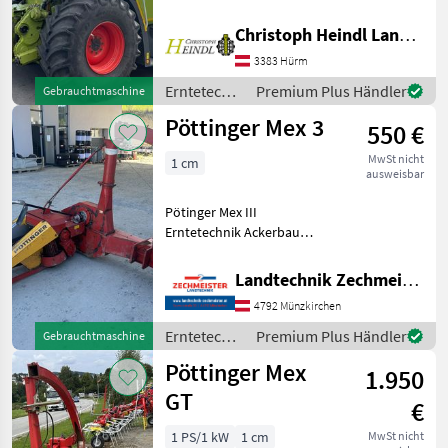
Höchstgeschwindigkeit in
km/h: 40 km/h,
Christoph Heindl Landtechnik GmbH, Inning
Beleuchtung,
3383 Hürm
Körnerprozessor, Kabine,
Klimaanlage, Komfortsitz,
Erntetechnik
Premium Plus Händler
Gebrauchtmaschine
Metalldetektor, Einw
Ackerbau /
Pöttinger Mex 3
550 €
Claas
MwSt nicht
1 cm
ausweisbar
Pötinger Mex III
Erntetechnik Ackerbau
Feldhäcksler
Landtechnik Zechmeister GmbH & Co KG
4792 Münzkirchen
Erntetechnik
Premium Plus Händler
Gebrauchtmaschine
Ackerbau /
Pöttinger Mex
1.950
Pöttinger
GT
€
1 PS/1 kW
1 cm
MwSt nicht