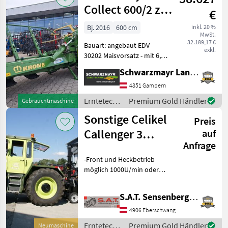
Collect 600/2 zu
€
Big X
Bj. 2016
600 cm
inkl. 20 %
MwSt.
32.189,17 €
Bauart: angebaut EDV
exkl.
30202 Maisvorsatz - mit 6,
0m Arbeitsbreite (8-reihig) -
Schwarzmayr Landtechnik GmbH - Gampern
mit Lenkautomat und
aktive Bodenkopierung -
4851 Gampern
mit Collectorprinzip für
Erntetechnik
Premium Gold Händler
Gebrauchtmaschine
maximalen Lei
Ackerbau /
Sonstige Celikel
Preis
Krone
Callenger 3
auf
Anfrage
reiher NEU
-Front und Heckbetrieb
möglich 1000U/min oder
540 U/min -Reihenanzahl: 3-
4 unabhängig Siehe Video 4
S.A.T. Sensenberger Agrar-Technik
reihen mit 110 PS -
Schnittbreite 2, 25 m -
4906 Eberschwang
Hydraulischer Drehtu
Erntetechnik
Premium Gold Händler
Neumaschine