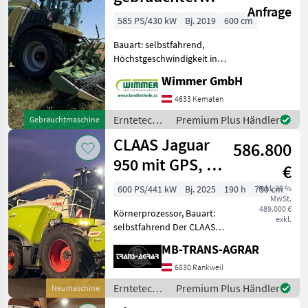
Anfrage
Feldhäcksler
585 PS/430 kW
Bj. 2019
600 cm
Bauart: selbstfahrend,
Höchstgeschwindigkeit in
km/h: 40 km/h,
Wimmer GmbH
Beleuchtung, Kabine,
Klimaanlage, Komfortsitz,
4633 Kematen
Metalldetektor,
Erntetechnik
Premium Plus Händler
Gebrauchtmaschine
Einweisersitz,
Ackerbau /
CLAAS Jaguar
Rückfahrkamera Der
586.800
Krone
gebrauchte KR
950 mit GPS, NIR
€
Sensor, PickUp
600 PS/441 kW
Bj. 2025
190 h
750 cm
inkl. 20 %
MwSt.
und 10 Re
489.000 €
Körnerprozessor, Bauart:
exkl.
selbstfahrend Der CLAAS
Jaguar 950 ist ein
MB-TRANS-AGRAR
hochmoderner
Feldhäcksler der neuesten
6830 Rankweil
Generation, der im Juli
Erntetechnik
Premium Plus Händler
Neumaschine
2025 gebaut wurde und
Ackerbau /