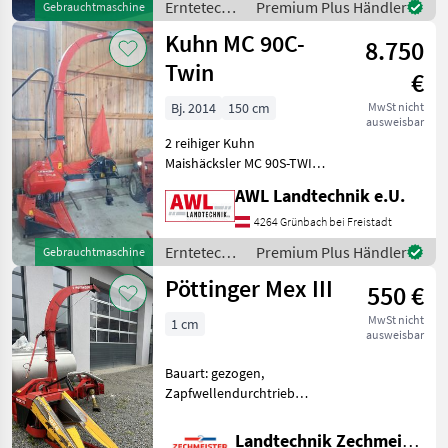
(m): 6 m, Beleuchtung,
Erntetechnik
Premium Plus Händler
Gebrauchtmaschine
Körnerprozess
Ackerbau /
Kuhn MC 90C-
8.750
Krone
Twin
€
Bj. 2014
150 cm
MwSt nicht
ausweisbar
2 reihiger Kuhn
Maishäcksler MC 90S-TWIN,
mit Gelenkwelle, sehr guter
AWL Landtechnik e.U.
Zustand Erntetechnik
Ackerbau Feldhäcksler
4264 Grünbach bei Freistadt
Erntetechnik
Premium Plus Händler
Gebrauchtmaschine
Ackerbau /
Pöttinger Mex III
550 €
Kuhn
MwSt nicht
1 cm
ausweisbar
Bauart: gezogen,
Zapfwellendurchtrieb
Pöttinger Mex 3, Aufpreis
Gelenkwelle 290 Euro
Landtechnik Zechmeister GmbH & Co KG