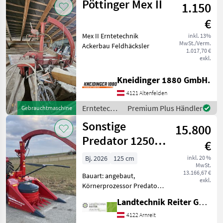
Pöttinger Mex II
Trommelstunden 839 Mot
1.150
Claas
€
Mex II Erntetechnik
inkl. 13%
MwSt./Verm.
Ackerbau Feldhäcksler
1.017,70 €
exkl.
Kneidinger 1880 GmbH.
4121 Altenfelden
Erntetechnik
Premium Plus Händler
Gebrauchtmaschine
Ackerbau /
Sonstige
15.800
Pöttinger
Predator 1250, 2
€
Reiher
Bj. 2026
125 cm
inkl. 20 %
MwSt.
Reihenunabhängig
13.166,67 €
Bauart: angebaut,
exkl.
Körnerprozessor Predator
1250 Maishäcksler 2 Reihen
Landtechnik Reiter GmbH.
reihenunabhängig, der
Maishäcksler sieht dem
4122 Arnreit