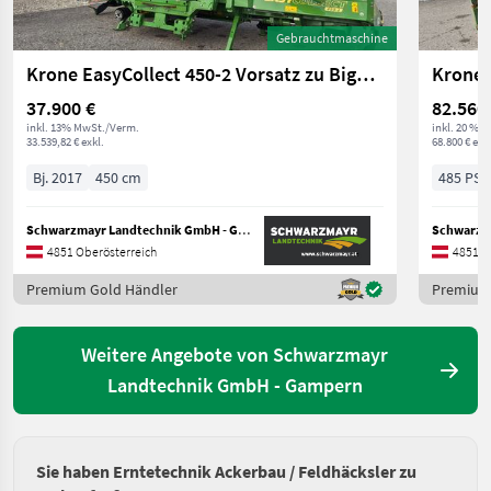
Gebrauchtmaschine
Krone EasyCollect 450-2 Vorsatz zu BigX 480 - BigX 630
37.900 €
82.560
inkl. 13% MwSt./Verm.
inkl. 20 % 
33.539,82 € exkl.
68.800 € exkl
Bj. 2017
450 cm
485 PS/
Schwarzmayr Landtechnik GmbH - Gampern
4851 Oberösterreich
4851 O
Premium Gold Händler
Premium
Weitere Angebote von Schwarzmayr
Landtechnik GmbH - Gampern
Sie haben Erntetechnik Ackerbau / Feldhäcksler zu