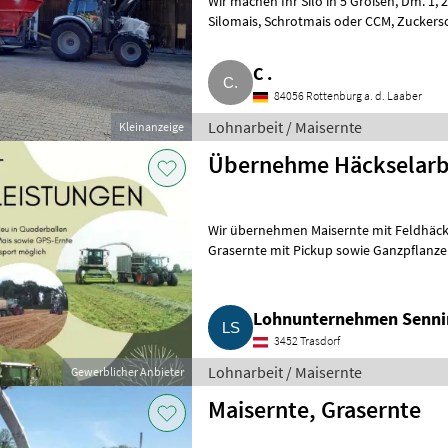
Wir machen Ihr Silo in 5 Größen, Dm. 1, 25 m bis 2, 70 m, mehr auf Anfrage.
Silomais, Schrotmais oder CCM, Zuckerschnitzel, GPS, mehr. Lohnarbeit
Maisernte
C .
84056 Rottenburg a. d. Laaber
Lohnarbeit / Maisernte
Kleinanzeige
Übernehme Häckselarb
Wir übernehmen Maisernte mit Feldhäckslern, 6- und 8-reihigen 
Grasernte mit Pickup sowie Ganzpflanzens
Miscanthusernt
Lohnunternehmen Senni
3452 Trasdorf
Lohnarbeit / Maisernte
Gewerblicher Anbieter
Maisernte, Grasernte