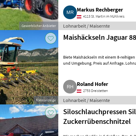
Markus Rechberger
4113 St. Martin im Mühlkreis
Lohnarbeit / Maisernte
Gewerblicher Anbieter
Maishäckseln Jaguar 8
Biete Maishäckseln mit einem 8-reihigen
und Umgebung. Preis auf Anfrage. Lohna
Roland Hofer
2753 Dreistetten
Lohnarbeit / Maisernte
Kleinanzeige
Siloschlauchpressen Si
Zuckerrübenschnitzel