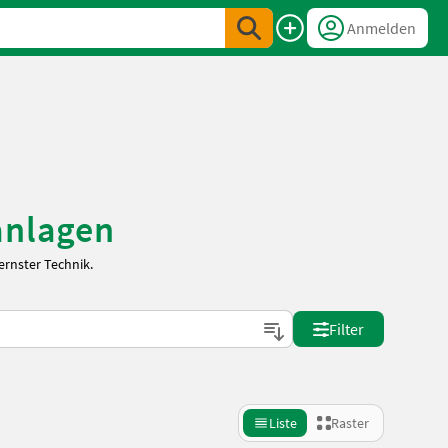
Anmelden
anlagen
rnster Technik.
Filter
Liste
Raster