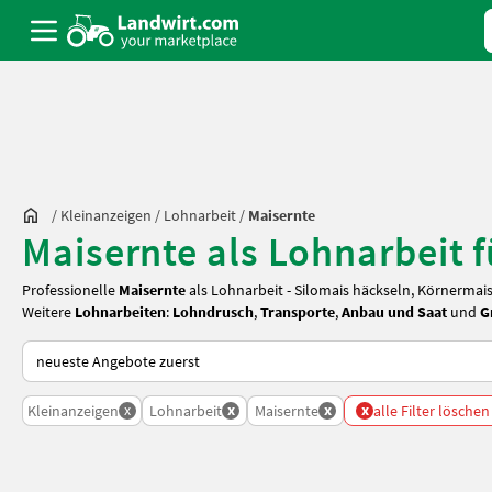
/
Kleinanzeigen
/
Lohnarbeit
/
Maisernte
Maisernte als Lohnarbeit 
Professionelle
Maisernte
als Lohnarbeit - Silomais häckseln, Körnerma
Weitere
Lohnarbeiten
:
Lohndrusch
,
Transporte
,
Anbau und Saat
und
G
So wird auf Landwirt.com sortiert
x
x
x
x
Kleinanzeigen
Lohnarbeit
Maisernte
alle Filter löschen