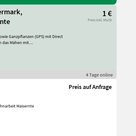
ermark,
1 €
rnte
Preis inkl. MwSt
h das Mähen mit
S Ja
4 Tage online
Preis auf Anfrage
hnarbeit Maisernte