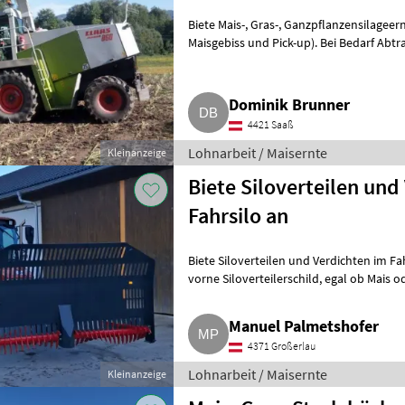
Biete Mais-, Gras-, Ganzpflanzensilageernte mit Allradfeldhäcksler (6-reihiges
Maisgebiss und Pick-up). Bei Bedarf Abtranspor
Kipper. Zu
Dominik Brunner
4421 Saaß
Lohnarbeit / Maisernte
Kleinanzeige
Biete Siloverteilen un
Fahrsilo an
Biete Siloverteilen und Verdichten im Fa
vorne Siloverteilerschild, egal ob Mais oder Gras. Bei Interesse gerne melden.
4.371 Di
Manuel Palmetshofer
4371 Großerlau
Lohnarbeit / Maisernte
Kleinanzeige