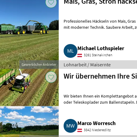
Mais, Gras, Stroh häcks
Professionelles Häckseln von Mais, Gras und Stroh. Schlagkräftiges Häckseln
mit moderner Technik. Saubere Arbeit, zuverlässige Termine und flexible
Einsätze. Mais, G
Michael Lothspieler
3261 Steinakirchen
Lohnarbeit / Maisernte
Gewerblicher Anbieter
Wir übernehmen Ihre Si
Wir bieten Ihnen ein Komplettangebot an, vom Häcksler bis zum Silowa
oder Teleskoplader zum Ballenstapeln. 
Fuhrpark und großvolumig
Marco Worresch
3842 Niederedlitz