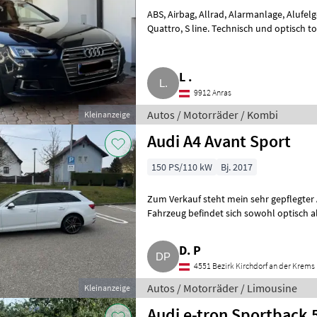
ABS, Airbag, Allrad, Alarmanlage, Alufe
Quattro, S line. Technisch und optisch top Zustand. Winterreifen auf Alufelgen
gegen Aufpreis. 202
L .
9912 Anras
Autos / Motorräder / Kombi
Kleinanzeige
Audi A4 Avant Sport
150 PS/110 kW
Bj. 2017
Zum Verkauf steht mein sehr gepflegter A
Fahrzeug befindet sich sowohl optisch a
einwandfreien Zustand un
D. P
4551 Bezirk Kirchdorf an der Krems
Autos / Motorräder / Limousine
Kleinanzeige
Audi e-tron Sportback 5