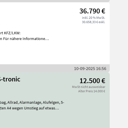
36.790 €
inkl. 20 % MwSt.
30.658,33 € exkl.
eart KFZ/LKW:
en Für nähere Informationen
 Mail zu
10-09-2025 16:56
-tronic
12.500 €
MwSt nicht ausweisbar
Alter Preis 14.000 €
bag, Allrad, Alarmanlage, Alufelgen, 5-
egten A4 wegen Umstieg auf etwas