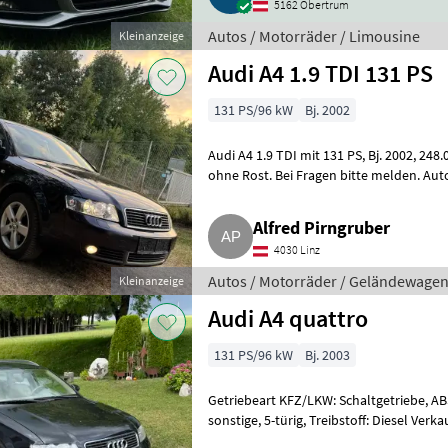
5162 Obertrum
Autos / Motorräder / Limousine
Kleinanzeige
Audi A4 1.9 TDI 131 PS
131 PS/96 kW
Bj. 2002
Audi A4 1.9 TDI mit 131 PS, Bj. 2002, 248.000 km, kein Pickerl, Karosserie ok
ohne Rost. Bei Fragen bitte melden. Au
Alfred Pirngruber
4030 Linz
Autos / Motorräder / Geländewage
Kleinanzeige
Audi A4 quattro
131 PS/96 kW
Bj. 2003
Getriebeart KFZ/LKW: Schaltgetriebe, ABS,
sonstige, 5-türig, Treibstoff: Diesel Verkaufe Audi A4, quattro
Terminvereinb