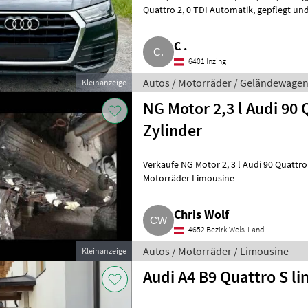
Quattro 2, 0 TDI Automatik, gepflegt und gut ausgestattet. Zum Verkauf steht
ein gepflegter
C .
6401 Inzing
Autos / Motorräder / Geländewage
Kleinanzeige
NG Motor 2,3 l Audi 90 
Zylinder
Verkaufe NG Motor 2, 3 l Audi 90 Quattro 
Motorräder Limousine
Chris Wolf
4652 Bezirk Wels-Land
Autos / Motorräder / Limousine
Kleinanzeige
Audi A4 B9 Quattro S li