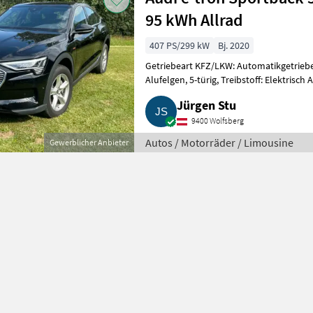
95 kWh Allrad
407 PS/299 kW
Bj. 2020
Getriebeart KFZ/LKW: Automatikgetriebe,
Alufelgen, 5-türig, Treibstoff: Elektrisch
in Top-Zustand
Jürgen Stu
9400 Wolfsberg
Autos / Motorräder / Limousine
Gewerblicher Anbieter