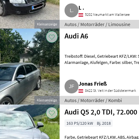
L .
5202 Neumarkt am Wallersee
Autos / Motorräder / Limousine
Kleinanzeige
Audi A6
Treibstoff: Diesel, Getriebeart KFZ/LKW: 
Alarmanlage, Alufelgen, Farbe: silber, Tr
treuen Audi A6. Das Au
Jonas Frieß
8422 St. Veit in der Südsteiermark
Autos / Motorräder / Kombi
Kleinanzeige
Audi Q5 2,0 TDI, 72.00
163 PS/120 kW
Bj. 2018
Farbe, Getriebeart KFZ/LKW, ABS, Airbag, 