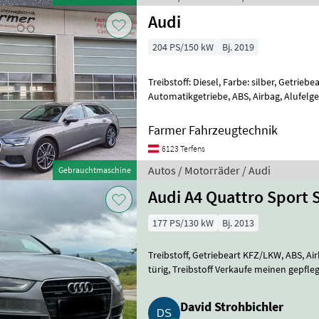
Audi
204 PS/150 kW
Bj. 2019
Treibstoff: Diesel, Farbe: silber, Getrieb
Automatikgetriebe, ABS, Airbag, Alufelg
stehen wir Ihnen gerne per Telefon oder
Farmer Fahrzeugtechnik
6123 Terfens
Autos / Motorräder / Audi
Gebrauchtmaschine
Audi A4 Quattro Sport S
177 PS/130 kW
Bj. 2013
Treibstoff, Getriebeart KFZ/LKW, ABS, Air
türig, Treibstoff Verkaufe meinen gepfl
Größeres. 236.000 km,
David Strohbichler