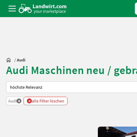
/
Audi
Audi Maschinen neu / geb
So wird auf Landwirt.com sortiert
x
x
Audi
alle Filter löschen