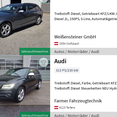
Treibstoff: Diesel, Getriebeart KFZ/LKW: 
Diesel 2L, 150PS, S-Line, Automatikgetriebe, Einparkhilfe vo. und hi.,
Anhängekupplung abnehmba
Weißensteiner GmbH
3354 Wolfsbach
Autos / Motorräder / Audi
Gebrauchtmaschine
Audi
313 PS/230 kW
Treibstoff: Diesel, Farbe, Getriebeart K
Treibstoff: Diesel Steuerketten NEU Hy
NEU Nockenwellenräder NEU Bremsen
Farmer Fahrzeugtechnik
6123 Terfens
Autos / Motorräder / Audi
Gebrauchtmaschine