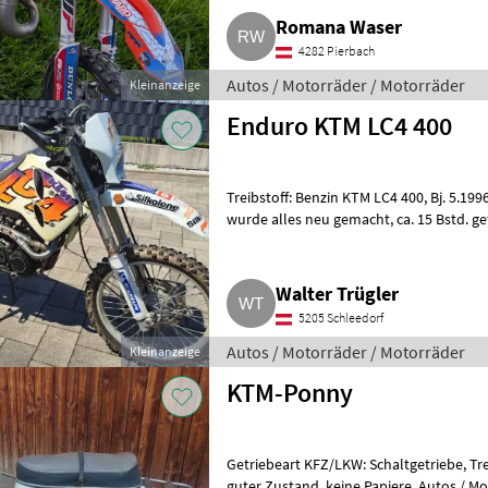
Romana Waser
4282 Pierbach
Autos / Motorräder / Motorräder
Kleinanzeige
Enduro KTM LC4 400
Treibstoff: Benzin KTM LC4 400, Bj. 5.1996, Zweitbesitz. Motor, Gabel, Federbein
wurde alles neu gemacht, ca. 15 Bstd. gefahren. Wegen einem Todesfall
abzugeben. Aut
Walter Trügler
5205 Schleedorf
Autos / Motorräder / Motorräder
Kleinanzeige
KTM-Ponny
Getriebeart KFZ/LKW: Schaltgetriebe, Tr
guter Zustand, keine Papiere. Au