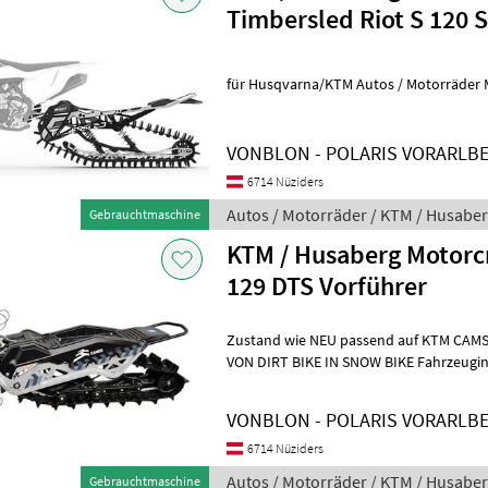
Timbersled Riot S 120 
für Husqvarna/KTM Autos / Motorräder 
VONBLON - POLARIS VORARLB
6714 Nüziders
Autos / Motorräder / KTM / Husabe
Gebrauchtmaschine
KTM / Husaberg Motor
129 DTS Vorführer
Zustand wie NEU passend auf KTM CAMSO DTS 129 UMBAUSYSTEM
VON DIRT BIKE IN SNOW BIKE Fahrzeugin
geleitet. Den Dirt Bike Spass das ga
VONBLON - POLARIS VORARLB
6714 Nüziders
Autos / Motorräder / KTM / Husabe
Gebrauchtmaschine