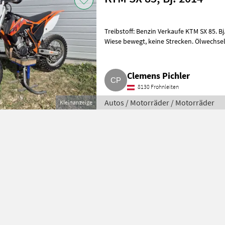
Treibstoff: Benzin Verkaufe KTM SX 85. B
Wiese bewegt, keine Strecken. Ölwechsel wurde regelmäßig durchgeführt. Ein
schwarzer Plast
Clemens Pichler
8130 Frohnleiten
Autos / Motorräder / Motorräder
Kleinanzeige