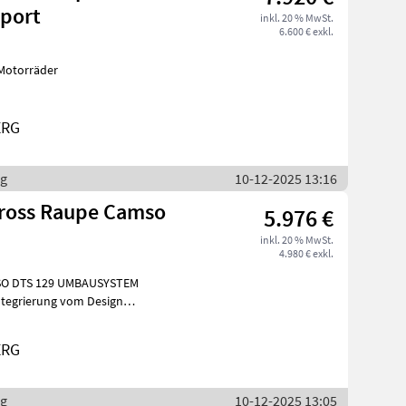
Sport
inkl. 20 % MwSt.
6.600 € exkl.
Motorräder
ERG
rg
10-12-2025 13:16
cross Raupe Camso
5.976 €
inkl. 20 % MwSt.
4.980 € exkl.
tegrierung vom Design
ERG
rg
10-12-2025 13:05