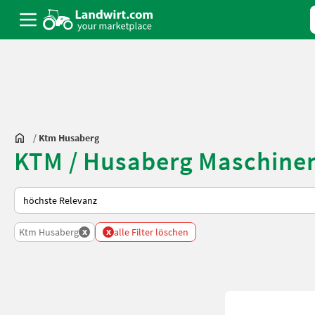
/
Ktm Husaberg
KTM / Husaberg Maschinen
So wird auf Landwirt.com sortiert
x
x
Ktm Husaberg
alle Filter löschen