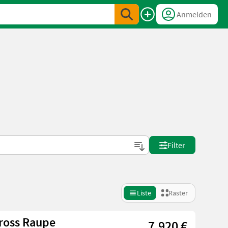
Anmelden
Filter
Liste
Raster
ross Raupe
7.920 €