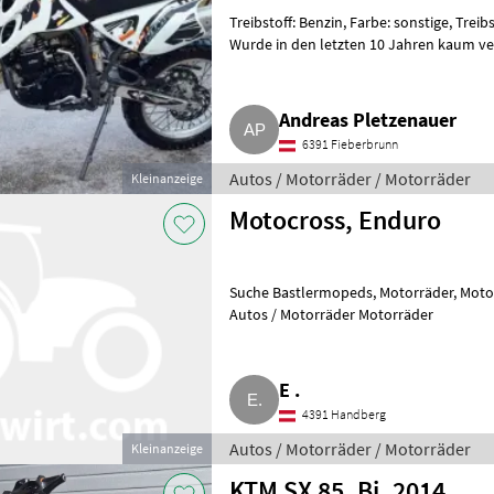
Treibstoff: Benzin, Farbe: sonstige, Trei
Wurde in den letzten 10 Jahren kaum verwendet. Bj. 
Motorräder Moto
Andreas Pletzenauer
6391 Fieberbrunn
Autos / Motorräder / Motorräder
Kleinanzeige
Motocross, Enduro
Suche Bastlermopeds, Motorräder, Motocross, Enduro. Bj. und Zustand egal.
Autos / Motorräder Motorräder
E .
4391 Handberg
Autos / Motorräder / Motorräder
Kleinanzeige
KTM SX 85, Bj. 2014