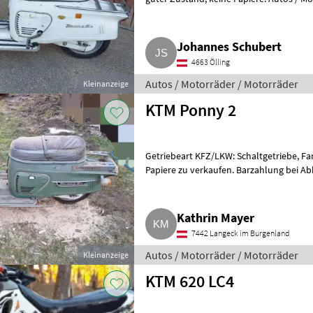
Johannes Schubert
4663 Ölling
Autos / Motorräder / Motorräder
Kleinanzeige
KTM Ponny 2
Getriebeart KFZ/LKW: Schaltgetriebe, Farbe
Papiere zu verkaufen. Barzahlung bei Abholung, Privatverkauf, ke
keine Gewährleist
Kathrin Mayer
7442 Langeck im Burgenland
Autos / Motorräder / Motorräder
Kleinanzeige
KTM 620 LC4