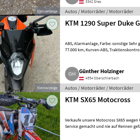
8342 Gnas
Autos / Motorräder / Motorräder
Kleinanzeige
KTM 1290 Super Duke 
ABS, Alarmanlage, Farbe: sonstige Sehr g
77.000 km, Kurven-ABS, Traktionskontrolle, 3 Fahrmodi, Kurvenlicht, Koffer,
alle Service,
Günther Holzinger
4554 Oberschlierbach
Autos / Motorräder / Motorräder
Kleinanzeige
KTM SX65 Motocross
Verkaufe unsere Motocross SX65 wegen U
Service gemacht und nie auf Rennen gefahren. 149 Bstd
Motorräder Motorrä