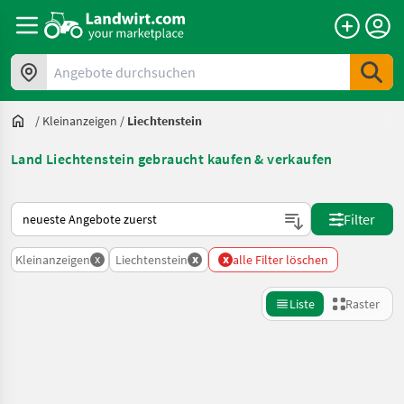
Angebote durchsuchen
/
Kleinanzeigen
/
Liechtenstein
Land Liechtenstein gebraucht kaufen & verkaufen
So wird auf Landwirt.com sortiert
Filter
x
x
x
Kleinanzeigen
Liechtenstein
alle Filter löschen
Liste
Raster
Suche