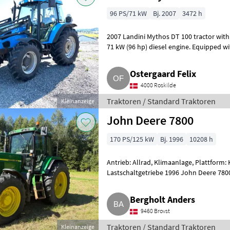
96 PS/71 kW
Bj. 2007
3472 h
2007 Landini Mythos DT 100 tractor with 3.472 o
71 kW (96 hp) diesel engine. Equipped with 4WD, a manual tran
fitted with 34
Ostergaard Felix
4000 Roskilde
Traktoren / Standard Traktoren
Kleinanzeige
John Deere 7800
170 PS/125 kW
Bj. 1996
10208 h
Antrieb: Allrad, Klimaanlage, Plattform:
Lastschaltgetriebe 1996 John Deere 7800
powered by a 125
Bergholt Anders
9460 Brovst
Traktoren / Standard Traktoren
Kleinanzeige