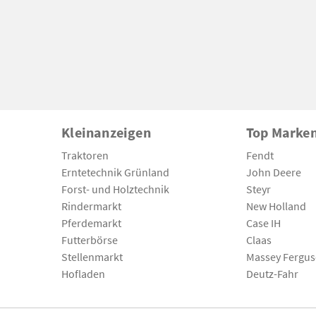
Kleinanzeigen
Top Marke
Traktoren
Fendt
Erntetechnik Grünland
John Deere
Forst- und Holztechnik
Steyr
Rindermarkt
New Holland
Pferdemarkt
Case IH
Futterbörse
Claas
Stellenmarkt
Massey Fergu
Hofladen
Deutz-Fahr