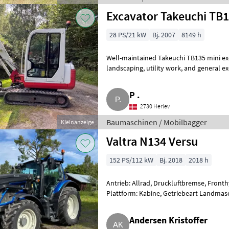
Excavator Takeuchi TB
28 PS/21 kW
Bj. 2007
8149 h
Well-maintained Takeuchi TB135 mini excavator, ideal for c
landscaping, utility work, and general excavation projects. Known for its
reliability, durabil
P .
2730 Herlev
Baumaschinen / Mobilbagger
Kleinanzeige
Valtra N134 Versu
152 PS/112 kW
Bj. 2018
2018 h
Antrieb: Allrad, Druckluftbremse, Fronth
Plattform: Kabine, Getriebeart Landmasch
4-Rad Bremse, dr
Andersen Kristoffer