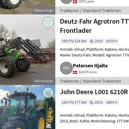
4070 Lejre
Traktoren / Standard Traktoren
Kleinanzeige
Deutz-Fahr Agrotron TT
Frontlader
169 PS/124 kW
Bj. 2010
6518 h
Antrieb: Allrad, Plattform: Kabine, Höch
Marke: Deutz-Fahr, Modell: Agrotron TTV 620, Information: Bstd.: 6.518, 9 h,
Motorleistung: 1
Petersen Hjalte
8240 Risskov
Traktoren / Standard Traktoren
Kleinanzeige
John Deere L001 6210R
240 PS/177 kW
Bj. 2013
6854 h
Antrieb: Allrad, Plattform: Kabine, Höch
2013, Bstd.: 6.854, Motorleistung: 177 kW / 240 PS, 4WD, Max. Geschwindigkeit
(km/h): 4