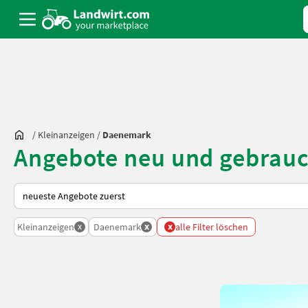
/
Kleinanzeigen
/
Daenemark
Angebote neu und gebrau
So wird auf Landwirt.com sortiert
x
x
x
Kleinanzeigen
Daenemark
alle Filter löschen