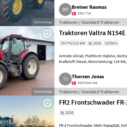
Breiner Rasmus
8381 Tilst
Traktoren / Standard Traktoren
Kleinanzeige
Traktoren Valtra N154E
157 PS/115 kW
Bj. 2016
10700 h
Antrieb: Allrad, Plattform: Kabine, Höch
Kraftstoff: Diesel, Motorleistung: 116 kW, 157 PS, Bstd.: 10.700, Bj.: 2016,
Frontlift, Zapf
Thorsen Jonas
4000 Roskilde
Traktoren / Standard Traktoren
Kleinanzeige
FR2 Frontschwader FR-
Bj. 2026
FR-2 Frontschwader. Mehr Kapazität, höhere Geschwindigkeit, bessere und