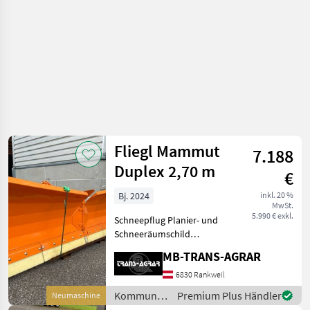
Fliegl Mammut
7.188
Duplex 2,70 m
€
Bj. 2024
inkl. 20 %
MwSt.
5.990 € exkl.
Schneepflug Planier- und
Schneeräumschild
»Mammut Duplex«
MB-TRANS-AGRAR
Schneeräumen ist ein
wichtiger Job für
6830 Rankweil
landwirtschaftliche
Kommunalgeräte
Premium Plus Händler
Neumaschine
Schlepper während der
/ Fliegl