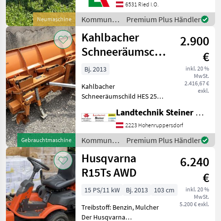
Gestrüpp – die
6531 Ried I.O.
ferngesteuerten
Kommunalgeräte
Premium Plus Händler
Neumaschine
Mähraupen von VODEX
/ Vodex
Kahlbacher
2.900
Schneeräumschild
€
HES 250
Bj. 2013
inkl. 20 %
MwSt.
2.416,67 €
Kahlbacher
exkl.
Schneeräumschild HES 250,
3 teiliger Schneepflug,
Landtechnik Steiner GmbH
Aufnahme mit
Koppelplatte, Hydraulische
2223 Hohenruppersdorf
Hubeinrichtung,
Kommunalgeräte
Premium Plus Händler
Gebrauchtmaschine
Hydraulische
/
Husqvarna
Schwenkeinrichtung, Beleu
6.240
Kahlbacher
R15Ts AWD
€
15 PS/11 kW
Bj. 2013
103 cm
inkl. 20 %
MwSt.
5.200 € exkl.
Treibstoff: Benzin, Mulcher
Der Husqvarna