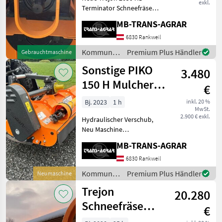
Verladefrä
exkl.
Terminator Schneefräse
Zubehör: Gelenkwelle
MB-TRANS-AGRAR
Laufräder (2 Stk.) ,
Verbreiterungen komplett,
6830 Rankweil
(Zweistufenprinzip:
Kommunalgeräte
Premium Plus Händler
Gebrauchtmaschine
Fräswalze zerteilt den
/ Trejon
Sonstige PIKO
Schnee - Tr
3.480
150 H Mulcher
€
Obstbau
Bj. 2023
1 h
inkl. 20 %
MwSt.
Kleintraktor
2.900 € exkl.
Hydraulischer Verschub,
Neu Maschine
Kommunalgeräte Sonstige
MB-TRANS-AGRAR
Kommunalgeräte
6830 Rankweil
Kommunalgeräte
Premium Plus Händler
Neumaschine
/ Sonstige
Trejon
20.280
Schneefräse
€
Optimal 2650HD