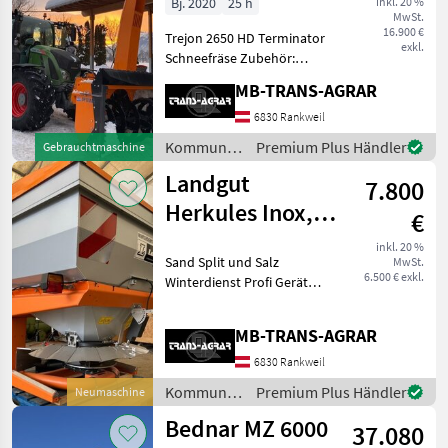
Bj. 2020
25 h
inkl. 20 %
MwSt.
Terminator
16.900 €
Trejon 2650 HD Terminator
Verladefrä
exkl.
Schneefräse Zubehör:
Gelenkwelle Laufräder (2
MB-TRANS-AGRAR
Stk.) , Verbreiterungen
komplett,
6830 Rankweil
(Zweistufenprinzip:
Kommunalgeräte
Premium Plus Händler
Gebrauchtmaschine
Fräswalze zerteilt den
/ Trejon
Landgut
Schnee - Transpo
7.800
Herkules Inox,
€
844 elektrisch
inkl. 20 %
Sand Split und Salz
MwSt.
wegabhängig
6.500 € exkl.
Winterdienst Profi Gerät
elektr
Splittstreuer
Professioneller Streuer mit
MB-TRANS-AGRAR
Niro Stahl Zusätzlich
verzinkt und lackiert
6830 Rankweil
Sonderausstattung
Kommunalgeräte
Premium Plus Händler
Neumaschine
Beleuchtung Auf
/ Landgut
Bednar MZ 6000
37.080