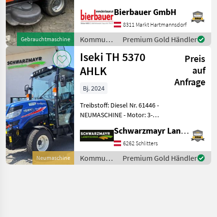
Rasentraktor Modell 2013
Bierbauer GmbH
ist ein leistungsstarker und
vielseitiger Frontrider, der
8311 Markt Hartmannsdorf
mit seinen 15 PS ideal für
Kommunalgeräte
Premium Gold Händler
Gebrauchtmaschine
anspruchsvolle
/
Iseki TH 5370
Preis
Husqvarna
AHLK
auf
Anfrage
Bj. 2024
Treibstoff: Diesel Nr. 61446 -
NEUMASCHINE - Motor: 3-
Zylinder wassergekühlter
Schwarzmayr Landtechnik GmbH - Schlitters
ISEKI-Diesel-Motor, 1.825
cmü Hubraum, 35, 4 PS
6262 Schlitters
Max.-Leistung - Antrieb:
Kommunalgeräte
Premium Gold Händler
Neumaschine
Stufenlos
/ Iseki