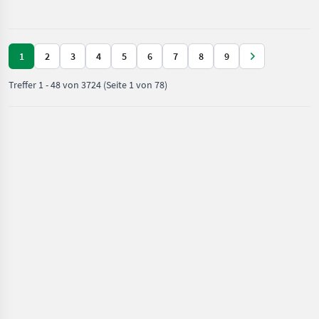
/ Sonstige
1
2
3
4
5
6
7
8
9
Treffer
1
-
48
von
3724
(Seite 1 von 78)