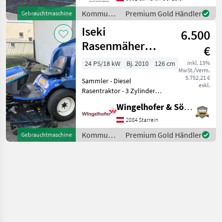
Punkt *Räumbreite: 2, 65 m
Kommunalgeräte
Premium Gold Händler
Gebrauchtmaschine
*3-scharige Ausführung *3,
/ Sonstige
Iseki
10 m Pflugbreite
6.500
Rasenmäher
€
SFR22 14200
24 PS/18 kW
Bj. 2010
126 cm
inkl. 13%
MwSt./Verm.
5.752,21 €
Sammler - Diesel
exkl.
Rasentraktor - 3 Zylinder
Motor, 1123cm3 -
Wingelhofer & Söhne GmbH
Hydrostatgetriebe -
Vorwärtsgeschwindikeit 16,
2084 Starrein
5 km/h -
Kommunalgeräte
Premium Gold Händler
Gebrauchtmaschine
Rückwärtsgeschwindikeit:
/ Iseki
10 km/h - Servolenkun