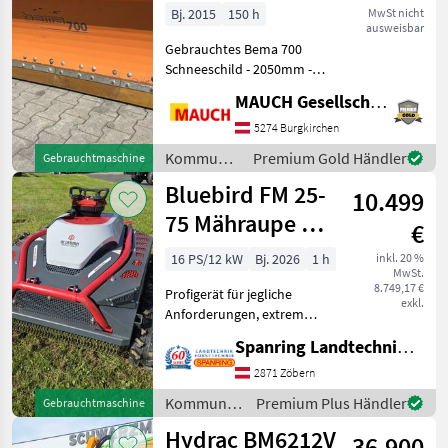
2050mm
Bj. 2015
150 h
MwSt nicht
ausweisbar
Gebrauchtes Bema 700
Schneeschild - 2050mm -
Weidemann Aufnahme -
MAUCH Gesellschaft m.b.H. & Co.KG
Federklappensegment -
Laufräder - hydraulisch
5274 Burgkirchen
schwenkbar
Kommunalgeräte
Premium Gold Händler
Gebrauchtmaschine
Kommunalgeräte
/ Bema
Bluebird FM 25-
Winterdienst
10.499
75 Mähraupe mit
€
16 PS
16 PS/12 kW
Bj. 2026
1 h
inkl. 20 %
MwSt.
8.749,17 €
Profigerät für jegliche
exkl.
Anforderungen, extrem
stabil und sicher im Hang!
Spanring Landtechnik Gmbh
Antrieb: Hybrid-System
(Benzinmotor für Mähdeck,
2871 Zöbern
Elektroantrieb für
Kommunalgeräte
Premium Plus Händler
Gebrauchtmaschine
Fahrwerk) Motor: Lon
/ Bluebird
Hydrac BM6212V
36.900