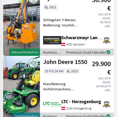
€
Bj. 2021
inkl. 20 %
MwSt.
Schlegelart: Y-Messer,
30.750 €
Bedienung: Joystick
exkl.
Steuerung, Ölkühler Nr.
70413 Böschungsmäher
Schwarzmayr Landtechnik GmbH - Gampern
BM6212V mit
4851 Gampern
Proportionaljoystick -
Baujahr 2021, neuwertig, 1x
Kommunalgeräte
Premium Gold Händler
Gebrauchtmaschine
verwendet
/ Hydrac
John Deere 1550
29.900
€
25 PS/18 kW
Bj. 2025
inkl. 20 %
MwSt.
Klassifizierung:
24.916,67 €
Vorführmaschine;
exkl.
Seriennummer/Fahrgestellnummer:
1TC1550DCSS120057;
LTC - Herzogenburg
Service Historie: Ja; Weitere
3130 Herzogenburg
Maschinenmerkmale: 25 PS
(18, 4 kW), brutto SAE J19
Kommunalgeräte
Premium Gold Händler
Vorführmaschine