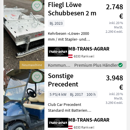
Fliegl Löwe
Wintersaison. Das Fliegl A
2.748
Schubbesen 2 m
€
Bj. 2023
inkl. 20 %
MwSt.
2.290 € exkl.
Kehrbesen »Löwe« 2000
mm / mit Stapler- und
Euronormaufnahme /
MB-TRANS-AGRAR
verzinkt » Einfach sauber« –
kehren und schieben in
6830 Rankweil
einem Arbeitsablauf! Der
Kommunalgeräte
Premium Plus Händler
Neumaschine
Kehrbesen zeichnet sic
/ Fliegl
Sonstige
3.948
Precedent
€
5 PS/4 kW
Bj. 2017
100 h
inkl. 20 %
MwSt.
3.290 € exkl.
Club Car Precedent
Standard mit Batterien
Ladegerät Golfcar,
MB-TRANS-AGRAR
Golfwagen, ATV Zubehör
auf Wunsch
6830 Rankweil