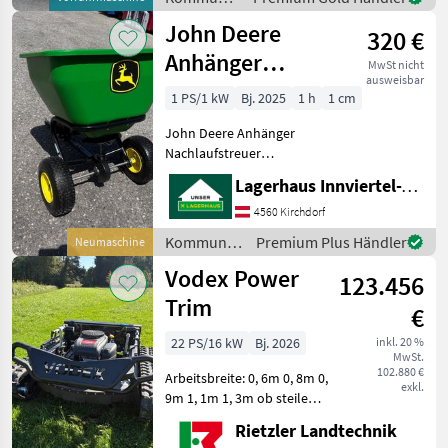
/ John
John Deere
320 €
Deere
Anhänger
MwSt nicht
ausweisbar
Nachlaufstreuer
1 PS/1 kW
Bj. 2025
1 h
1 cm
John Deere Anhänger
Nachlaufstreuer
Rasentraktor Anhänger
Lagerhaus Innviertel-Traunviertel-Urfahr eGen, Kirchdorf
Düngerstreuer Salzstreuer
Splittstreuer Streuwagen
4560 Kirchdorf
Dieser Nachlaufstreuer aus
Kommunalgeräte
Premium Plus Händler
Neumaschine
Polyet
/ John
Vodex Power
123.456
Deere
Trim
€
22 PS/16 kW
Bj. 2026
inkl. 20 %
MwSt.
102.880 €
Arbeitsbreite: 0, 6m 0, 8m 0,
exkl.
9m 1, 1m 1, 3m ob steile
Hänge, schwer zugängliche
Rietzler Landtechnik
Flächen oder dichtes