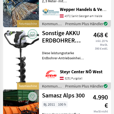
2, 3 Meter- mit
Hydraulischer
Wepper Handels & Vermietungs GmbH
Wannenentleerung-Anbau
an Dreipunktanbau und
4372 Sankt Georgen am Walde
zusätzlich Merlo ZM2
Kommunalgeräte
Premium Plus Händler
Neumaschine
Schnellwechselanbau-
/ Talex
Sonstige AKKU
Gabelzinkenaufnahme- Se
468 €
ERDBOHRER
inkl. 20 %
MwSt.
PHA7400E +
390 € exkl.
Diese leistungsstarke
20CM
Erdbohrer-Antriebseinheit
ERDBOHRAUFSATZ
verfügt über ein
Drehmoment von bis zu 74
Steyr Center NÖ West
Nm. In Kombination mit
dem entsprechenden
3251 Purgstall
Bohrer wird das Bohren
Kommunalgeräte
Premium Plus Händler
Neumaschine
durch Bode
/ Sonstige
Samasz Alps 300
4.990
€
Bj. 2011
100 h
MwSt nicht