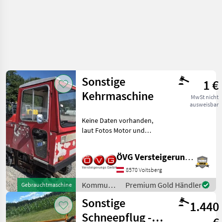
Sonstige
1 €
Kehrmaschine
MwSt nicht
ausweisbar
Keine Daten vorhanden,
laut Fotos Motor und
Achsen laufen
reparaturbedürftig
ÖVG Versteigerungen
Kommunalgeräte
Kehrtechnik
8570 Voitsberg
Kommunalgeräte
Premium Gold Händler
Gebrauchtmaschine
/ Sonstige
Sonstige
1.440
Schneepflug -