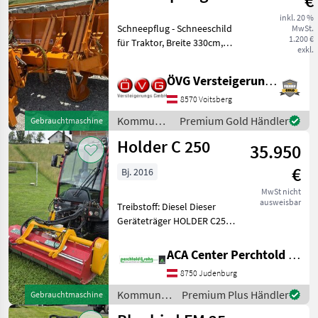
€
Schneeschild
inkl. 20 %
Schneepflug - Schneeschild
MwSt.
1.200 €
für Traktor, Breite 330cm,
exkl.
Höhe 112cm, gebraucht,
guter Zustand
ÖVG Versteigerungen
Kommunalgeräte
Winterdienst
8570 Voitsberg
Kommunalgeräte
Premium Gold Händler
Gebrauchtmaschine
/ Sonstige
Holder C 250
35.950
€
Bj. 2016
MwSt nicht
ausweisbar
Treibstoff: Diesel Dieser
Geräteträger HOLDER C250
wurde 2016 in Betrieb
genommen, hat 1.700 Bstd.
ACA Center Perchtold - Perchtold & Sohn GmbH
und ist in einem
8750 Judenburg
neuwertigen, sehr
gepflegten Zustand. Er ist
Kommunalgeräte
Premium Plus Händler
Gebrauchtmaschine
mit
/ Holder