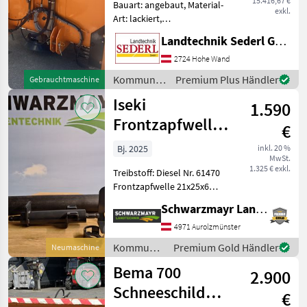
15.416,67 €
Bauart: angebaut, Material-
exkl.
Art: lackiert,
Schieberbetätigung:
Landtechnik Sederl GmbH
hydraulisch, Rührwerk,
Rührwelle, Lichtanlage,
2724 Hohe Wand
Abdeckplane,
Kommunalgeräte
Premium Plus Händler
Gebrauchtmaschine
Streubegrenzung
/ Schmidt
Iseki
Einsatzbereiter
1.590
Salz-/Solestreuer
Frontzapfwelle
€
TM
Bj. 2025
inkl. 20 %
MwSt.
1.325 € exkl.
Treibstoff: Diesel Nr. 61470
Frontzapfwelle 21x25x6
Antrieb erfolgt von der
Schwarzmayr Landtechnik GmbH - Aurolzmünster
Zwischenachszapfwelle.
Drehzahl: 2.000U/min
4971 Aurolzmünster
Drehrichtung (in
Kommunalgeräte
Premium Gold Händler
Neumaschine
Fahrtrichtung): lin
/ Iseki
Bema 700
2.900
Schneeschild
€