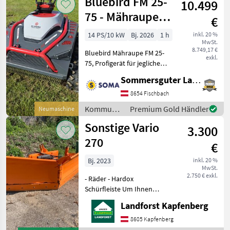
Bluebird FM 25-
10.499
75 - Mähraupe
€
mit 16 PS
14 PS/10 kW
Bj. 2026
1 h
inkl. 20 %
MwSt.
8.749,17 €
Bluebird Mähraupe FM 25-
exkl.
75, Profigerät für jegliche
Anforderungen, extrem
Sommersguter Landmaschinen GmbH
Stabil und sicher im Hang!
Technische Details &
8654 Fischbach
Ausstattung: Antrieb:
Kommunalgeräte
Premium Gold Händler
Neumaschine
Hybrid-Syst
/ Bluebird
Sonstige Vario
3.300
270
€
Bj. 2023
inkl. 20 %
MwSt.
2.750 € exkl.
- Räder - Hardox
Schürfleiste Um Ihnen
unnötige Wartezeiten oder
Landforst Kapfenberg
Wegstrecken zu ersparen,
bitten wir Sie um vorherige
8605 Kapfenberg
Kontaktaufnahme, falls Sie