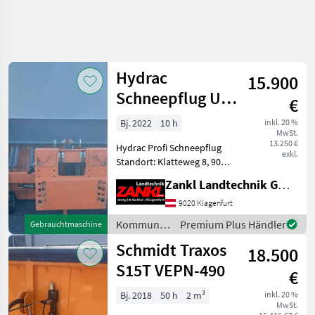
Hydrac
15.900
Schneepflug U-
€
II-300
Bj. 2022
10 h
inkl. 20 %
MwSt.
13.250 €
Hydrac Profi Schneepflug
exkl.
Standort: Klatteweg 8, 9020
Klagenfurt - Schneepflug U-
Zankl Landtechnik GmbH
II-300 - SL-Kit Stahl 150x20
zu U-II-300 Mit Sechskant-
9020 Klagenfurt
Schrauben - Nachlaufra
Kommunalgeräte
Premium Plus Händler
Gebrauchtmaschine
/ Hydrac
Schmidt Traxos
18.500
S15T VEPN-490
€
Bj. 2018
50 h
2 m³
inkl. 20 %
MwSt.