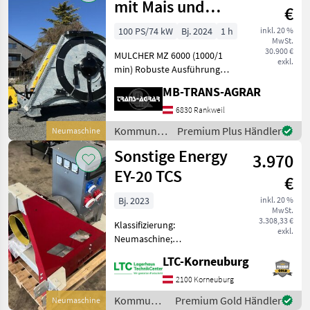
mit Mais und
€
Gras Version !
100 PS/74 kW
Bj. 2024
1 h
inkl. 20 %
MwSt.
Mulcher Sich
30.900 €
MULCHER MZ 6000 (1000/1
exkl.
min) Robuste Ausführung
mit horizontalen Messern -
MB-TRANS-AGRAR
4 Stk.per Rotor
Hydraulische Klappung von
6830 Rankweil
Transport- in
Kommunalgeräte
Premium Plus Händler
Neumaschine
Arbeitsstellung
/ Bednar
Sonstige Energy
Transportsicherun
3.970
EY-20 TCS
€
Bj. 2023
inkl. 20 %
MwSt.
3.308,33 €
Klassifizierung:
exkl.
Neumaschine;
Seriennummer/Fahrgestellnummer:
LTC-Korneuburg
2305164 Kommunalgeräte
Winterdienst
2100 Korneuburg
Kommunalgeräte
Premium Gold Händler
Neumaschine