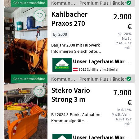
Kommunalgeräte
Premium Plus Händler
Gebrauchtmaschine
eine unserer Masch
/ Sonstige
Kahlbacher
2.900
Praxos 270
€
Bj. 2008
inkl. 20 %
MwSt.
2.416,67 €
Baujahr 2008 mit Hubwerk
exkl.
Informieren Sie sich bitte
vor Fahrt-Antritt
Unser Lagerhaus Warenhandelsges.m.b.H.
telefonisch, ob die von
Ihnen angefragte Maschine
6262 Schlitters im Zillertal
aktuell bei uns am Lager
Kommunalgeräte
Premium Plus Händler
Gebrauchtmaschine
steht. Wir inserier
/
Stekro Vario
7.900
Kahlbacher
Strong 3 m
€
inkl. 13%
BJ 2024 3-Punkt-Aufnahme
MwSt./Verm.
6.991,15 €
Kommunalgeräte
exkl.
Winterdienst
Unser Lagerhaus Warenhandelsges.m.b.H.