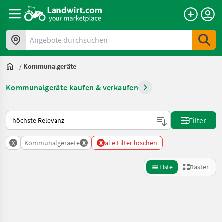
Angebote durchsuchen
/
Kommunalgeräte
Kommunalgeräte kaufen & verkaufen
So wird auf Landwirt.com sortiert
Filter
x
x
x
Kommunalgeraete
alle Filter löschen
Liste
Raster
Suche