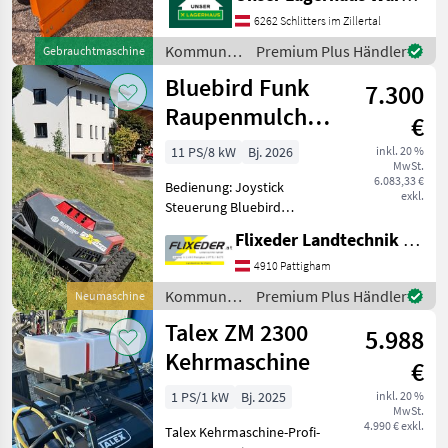
6262 Schlitters im Zillertal
Kommunalgeräte
Premium Plus Händler
Gebrauchtmaschine
/ Stekro
Bluebird Funk
7.300
Raupenmulcher
€
FM 24-70
11 PS/8 kW
Bj. 2026
inkl. 20 %
MwSt.
6.083,33 €
Bedienung: Joystick
exkl.
Steuerung Bluebird
Funkmulcher FM 24-70
Flixeder Landtechnik GmbH
Hybrid -mit Elektrischem -
Fahrantrieb Die Maschine
4910 Pattigham
kann bei uns gerne
Kommunalgeräte
Premium Plus Händler
Neumaschine
besichtigt u. vorgeführt
/ Bluebird
Talex ZM 2300
werden.
5.988
Kehrmaschine
€
1 PS/1 kW
Bj. 2025
inkl. 20 %
MwSt.
4.990 € exkl.
Talex Kehrmaschine-Profi-