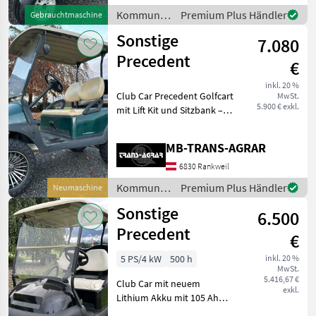
Kommunalgeräte
Kommunalgeräte
Premium Plus Händler
Gebrauchtmaschine
Arealpflege
/ Sonstige
Sonstige
7.080
Precedent
€
inkl. 20 %
Club Car Precedent Golfcart
MwSt.
5.900 € exkl.
mit Lift Kit und Sitzbank –
Top Zustand! gepflegtes
Club Car Precedent
MB-TRANS-AGRAR
Golfwagen in der Farbe
Grün mit vielen Extras: ✅
6830 Rankweil
Lift Kit für h
Kommunalgeräte
Premium Plus Händler
Neumaschine
/ Sonstige
Sonstige
6.500
Precedent
€
5 PS/4 kW
500 h
inkl. 20 %
MwSt.
5.416,67 €
Club Car mit neuem
exkl.
Lithium Akku mit 105 Ah
Sitzbank Hinten Licht mit