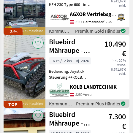
6.241,67 €
Husqvarna
KEH 230 Type 600 - in
exkl.
verzinkter Ausführung - mit
Bema
AGXOR Vertriebsgesellschaft Ost GmbH
230cm Kehrbreite - mit
Rauch
mechanischer
2111 Harmannsdorf-Rückersdorf
Schwenkeinrichtung nach
Alle
Kommunalgeräte
Premium Gold Händler
-3 %
Neumaschine
links und nach rechts -
anzeigen
/ Fliegl
Bluebird
10.490
MARKTPLATZ
Mähraupe -
€
Mulchraupe -
Marktplatz
Händlerangebote
Kleinanzeigen
16 PS/12 kW
Bj. 2026
inkl. 20 %
MwSt.
Böschungsmulcher
8.741,67 €
Bedienung: Joystick
FM 25-75
exkl.
Steuerung ++KOLB
LANDTECHNIK++
KOLB LANDTECHNIK
✅BLUEBIRD FM25-75
✅mehr Leistung - mehr
8250 Vorau
Geschwindigkeit - mehr
Kommunalgeräte
Premium Plus Händler
TOP
Neumaschine
Breite ✅BLUEBIRD
/ Bluebird
Bluebird
Mulchraupe FM 25-75 ✅Ös
7.300
Mähraupe -
€
Mulchraupe -