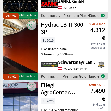
ZANKL GmbH
mit Weistedreieck - hydr.
Streutechnik
281
Turmverstellung - für
9631 Jenig
Zapfwelle 1000 U/mi
Kommunalgeräte
Premium Plus Händler
-30 %
Gebrauchtmaschine
Kommunalfahrzeuge
277
/
Hydrac LB-II-300
Statt: 4.900 €
Kahlbacher
Alle 18
4.312
3P
anzeigen
€
Bj. 2019
MARKEN
MwSt nicht
ausweisbar
EDV: 88103/44899
Schneepflug 3000mm
Gesamtbreite, 2550mm
Schwarzmayr Landtechnik GmbH - Aurolzmünster
Hydrac
Räumbreite, 555kg
Eigengewicht - mit
4971 Aurolzmünster
Iseki
Dreipunktanbau - mit hydr.
Kommunalgeräte
Premium Gold Händler
-12 %
Gebrauchtmaschine
Tifermec
Seitenverstellung +- 33° mit
/ Hydrac
Fliegl
2 Zylin
Hauer
Statt: 7.722 €
7.490
AgroCenter
Fliegl
€
Kehrm. 600
Tuchel
Bj. 2025
inkl. 20 %
Amazone
MwSt.
EDV: 73124 Kehrmaschine