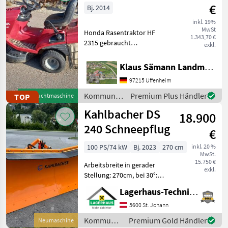
€
Bj. 2014
inkl. 19%
MwSt
Honda Rasentraktor HF
1.343,70 €
2315 gebraucht
exkl.
Schnittbreite: 92cm Motor:
2.Zyl.-V-Twin GCV520
Klaus Sämann Landmaschinen Fachbetrieb GmbH
Leistung: 9, 4KW / 13PS bei
97215 Uffenheim
2800U/min Getriebe:
stufenloser Hydrostat
Kommunalgeräte
Premium Plus Händler
TOP
Gebrauchtmaschine
Mähwerk: 2
/ Honda
Kahlbacher DS
18.900
240 Schneepflug
€
100 PS/74 kW
Bj. 2023
270 cm
inkl. 20 %
MwSt.
15.750 €
Arbeitsbreite in gerader
exkl.
Stellung: 270cm, bei 30°:
240cm, mit Schneeblende
Lagerhaus-Technik St. Johann
Gummi, lagernd und sofort
verfügbar. Wir bitten
5600 St. Johann
telefonisch oder per Mail
Kommunalgeräte
Premium Gold Händler
Neumaschine
Ihren Besuch be