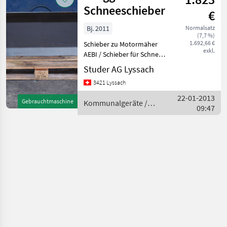
Schneeschieber
€
Bj. 2011
Normalsatz
(7,7 %)
1.692,66 €
Schieber zu Motormäher
exkl.
AEBI / Schieber für Schnee
oder lose Guter /
Studer AG Lyssach
Arbeitsbreite 125 cm / Höhe
3421 Lyssach
55 cm / Zwei Laufrollen /
Allgemeiner Zustand:
22-01-2013
Gebrauchtmaschine
Kommunalgeräte /
Neuwertig Kommunalgerä
09:47
Zaugg