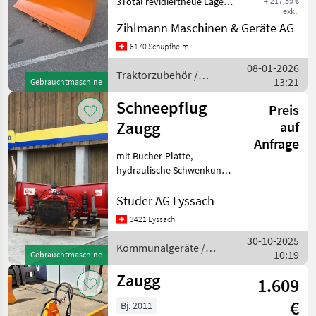
3Total revidiertneue Lager
4.217,39 €
exkl.
und Büchsenneues Messer,
Zihlmann Maschinen & Geräte AG
Gewicht:425,
Seriennummer:0000-90
6170 Schüpfheim
Traktorzubehör
08-01-2026
Schneepflüge
Traktorzubehör /
13:21
Gebrauchtmaschine
Zaugg
Schneepflug
Preis
Zaugg
auf
Anfrage
mit Bucher-Platte,
hydraulische Schwenkung,
flachdichtende
Kupplungen, Arbeitsbreite
Studer AG Lyssach
160 cm, Kunststoff-
3421 Lyssach
Schürfleiste
30-10-2025
Kommunalgeräte
Kommunalgeräte /
10:19
Winterdienst
Gebrauchtmaschine
Zaugg
Zaugg
1.609
€
Bj. 2011