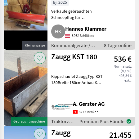
Bj. 2025
Verkaufe gebrauchten
Schneepflug für
Dreipunktanbau, voll
Hannes Klammer
funktionsfähig, li., re.
schwenkbar, war auf einem
6262 Schlitters
Mähtrac montiert. Preis auf
Kommunalgeräte /
8 Tage online
Kleinanzeige
Anfrage. Kommunalgeräte Wint
Winterdienst
Zaugg KST 180
536 €
Normalsatz
(8,1 %)
495,84 €
Kippschaufel ZauggTyp KST
exkl.
180Breite 180cmAnbau Kat.
1Seitenschild unten Rost
Traktorzubehör
Kippschaufel
A. Gerster AG
8717 Benken
Traktorzubehör
Premium Plus Händler
Gebrauchtmaschine
/ Zaugg
Zaugg
21.455