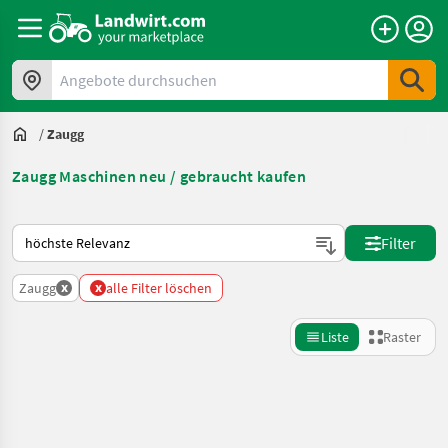
Angebote durchsuchen
/
Zaugg
Zaugg Maschinen neu / gebraucht kaufen
So wird auf Landwirt.com sortiert
Filter
x
x
Zaugg
alle Filter löschen
Liste
Raster
Suche