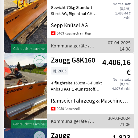
Normalsatz
Gewicht 70kg Standort:
(8,1 %)
Steck AG, Bigenthal CH
1.488,44 €
exkl.
Kommunalgeräte
Sepp Knüsel AG
Winterdienst
6403 Küssnach am Rigi
07-04-2025
Kommunalgeräte /
14:38
Gebrauchtmaschine
Zaugg
Zaugg G8K160
4.406,16
€
Bj. 2005
Normalsatz
-Pflugbreite 160cm -3-Punkt
(8,1 %)
Anbau KAT 1 -Kunststoff
4.076 € exkl.
Messer -Laufrollen Weitere
Ramseier Fahrzeug & Maschinen AG
Occasionen auf Anfrage.
Kommunalgeräte
9050 Appenzell
Winterdienst
30-03-2024
Kommunalgeräte /
21:06
Gebrauchtmaschine
Zaugg
Zaugg
1.823