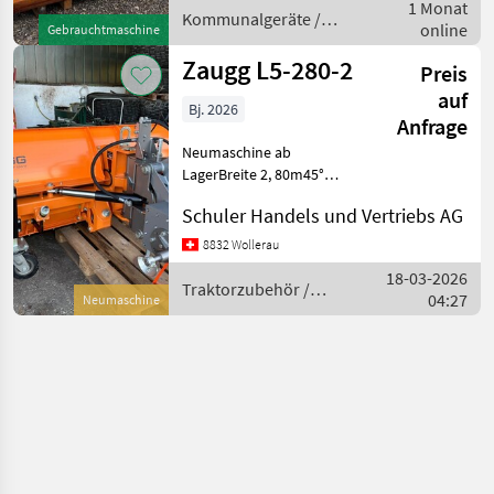
1 Monat
Laufrollen 20
Kommunalgeräte /
online
Gebrauchtmaschine
Zaugg
Zaugg L5-280-2
Preis
auf
Bj. 2026
Anfrage
Neumaschine ab
LagerBreite 2, 80m45°
SchwenkwinkelKüpperverschleissschieneLaufr
Schuler Handels und Vertriebs AG
Traktorzubehör
Schneepflüge
8832 Wollerau
18-03-2026
Traktorzubehör /
04:27
Neumaschine
Zaugg