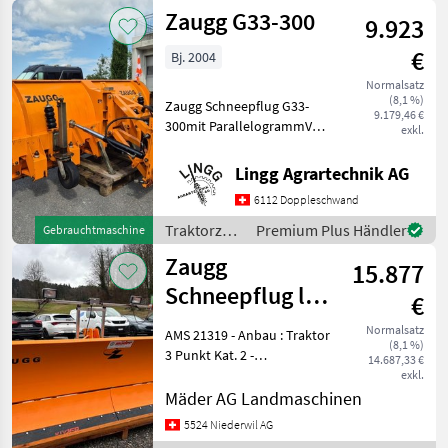
Traktorzubehör
/ Zaugg
Zaugg G33-300
Schneepflüge
9.923
€
Bj. 2004
Normalsatz
(8,1 %)
Zaugg Schneepflug G33-
9.179,46 €
300mit ParallelogrammVSS-
exkl.
A
AnbauplatteLaufrollenlanger
Lingg Agrartechnik AG
Schlauchsatz 1, 7m von der
6112 Doppleschwand
Anbauplatte,
Seriennummer:20866
Traktorzubehör
Premium Plus Händler
Gebrauchtmaschine
Traktorzubehör
/ Zaugg
Zaugg
Schneepflüge
15.877
Schneepflug leer
€
G22-300-35°
Normalsatz
AMS 21319 - Anbau : Traktor
(8,1 %)
3Punkt
3 Punkt Kat. 2 -
14.687,33 €
Arbeitsbreite : 300 cm (245
exkl.
cm) - Pflughöhe : 95 cm -
Mäder AG Landmaschinen
Messer : Küper 90% mit
5524 Niederwil AG
Randabweiser - Zubehör :