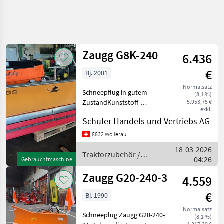
Zaugg G8K-240
6.436
€
Bj. 2001
Normalsatz
Schneepflug in gutem
(8,1 %)
ZustandKunststoff-
5.953,75 €
exkl.
SchürfleisteVSS-B
Schuler Handels und Vertriebs AG
AnbauplatteBeleuchtungsanlageBreite
2.40m Traktorzubehör
8832 Wollerau
Schneepflüge
18-03-2026
Traktorzubehör /
04:26
Gebrauchtmaschine
Zaugg
Zaugg G20-240-3
4.559
€
Bj. 1990
Normalsatz
Schneeplug Zaugg G20-240-
(8,1 %)