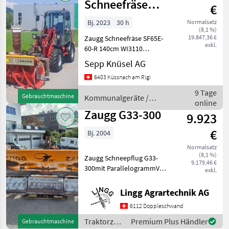
Schneefräse
€
SF65E-60-R
Bj. 2023
30 h
Normalsatz
(8,1 %)
140cm
19.847,36 €
Zaugg Schneefräse SF65E-
exkl.
60-R 140cm WI3110
Hydraulisch Angetrieben
Sepp Knüsel AG
Haspel Durchmesser
6403 Küssnach am Rigi
650mm, Auswurfkamin
rechts mit 250mm
9 Tage
Gebrauchtmaschine
Kommunalgeräte /
Durchmesser ( 3 Klappen )
online
Zaugg
Kaminrohr hy
Zaugg G33-300
9.923
€
Bj. 2004
Normalsatz
(8,1 %)
Zaugg Schneepflug G33-
9.179,46 €
300mit ParallelogrammVSS-
exkl.
A
AnbauplatteLaufrollenlanger
Lingg Agrartechnik AG
Schlauchsatz 1, 7m von der
6112 Doppleschwand
Anbauplatte,
Seriennummer:20866
Traktorzubehör
Premium Plus Händler
Gebrauchtmaschine