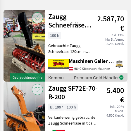
verfeinern
Zaugg
2.587,70
Kategorie
Land
Filter
1
Schneefräse
€
120cm für
18
100 h
inkl. 13%
AKTUELLER
Zurücksetzen
Ergebnisse
MwSt./Verm.
Kleintraktoren
PFAD
2.290 € exkl.
anzeigen
Gebrauchte Zaugg
Zaugg
Schneefräse 120cm in
gutem Zustand. Optimal für
Maschinen Gailer GmbH
KATEGORIE
kleine Traktoren und
WÄHLEN
Geräteträger. War auf einem
9640 Kötschach-Mauthen
Carraro im Einsatz *
Kommunalgeräte
Premium Gold Händler
Gebrauchtmaschine
Kommunaltechnik
12
Arbeitsbreite 120cm * Sch
/ Zaugg
Zaugg SF72E-70-
5.400
Landtechnik
6
R-200
€
MARKTPLATZ
Bj. 1997
100 h
inkl. 20 %
MwSt.
4.500 € exkl.
Marktplatz
Händlerangebote
Kleinanzeigen
Verkaufe wenig gebrauchte
Zaugg Schneefräse mit ca.
500kg Eigengewicht und 2m